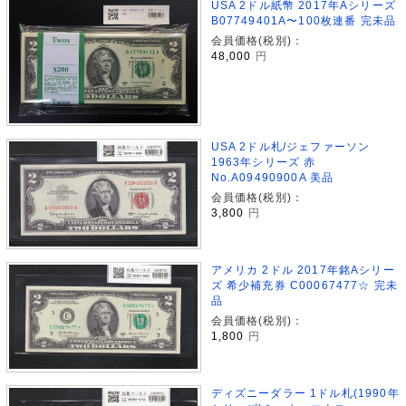
USA 2ドル紙幣 2017年Aシリーズ
B07749401A〜100枚連番 完未品
会員価格(税別)：
48,000
円
USA 2ドル札/ジェファーソン
1963年シリーズ 赤
No.A09490900A 美品
会員価格(税別)：
3,800
円
アメリカ 2ドル 2017年銘Aシリー
ズ 希少補充券 C00067477☆ 完未
品
会員価格(税別)：
1,800
円
ディズニーダラー 1ドル札(1990年