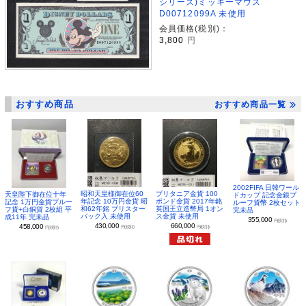
シリーズ)ミッキーマウス
D00712099A 未使用
会員価格(税別)：
3,800
円
おすすめ商品
おすすめ商品一覧
2002FIFA 日韓ワール
昭和天皇様御在位60
ブリタニア金貨 100
天皇陛下御在位十年
ドカップ 記念金銀プ
年記念 10万円金貨 昭
ポンド金貨 2017年銘
記念 1万円金貨プルー
ルーフ貨幣 2枚セット
和62年銘 ブリスター
英国王立造幣局 1オン
フ貨+白銅貨 2枚組 平
完未品
パック入 未使用
ス金貨 未使用
成11年 完未品
355,000
円(税別)
430,000
660,000
458,000
円(税別)
円(税別)
円(税別)