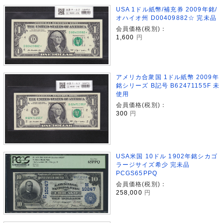
USA 1ドル紙幣/補充券 2009年銘/
オハイオ州 D00409882☆ 完未品
会員価格(税別)：
1,600
円
アメリカ合衆国 1ドル紙幣 2009年
銘シリーズ B記号 B62471155F 未
使用
会員価格(税別)：
300
円
USA米国 10ドル 1902年銘シカゴ
ラージサイズ希少 完未品
PCGS65PPQ
会員価格(税別)：
258,000
円