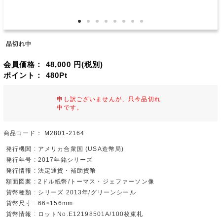
品切れ中
会員価格：
48,000
円(税別)
ポイント：
480
Pt
申し訳ございませんが、只今品切れ
中です。
商品コード：
M2801-2164
発行機関 : アメリカ合衆国 (USA造幣局)
発行年号 : 2017年銘シリーズ
発行情報 : 法定通貨・補助貨幣
額面図案 : 2ドル紙幣/トーマス・ジェファーソン像
貨幣種類 : シリーズ 2013年/グリーンシール
貨幣尺寸 : 66×156mm
貨幣情報 : ロットNo.E12198501A/100枚束札