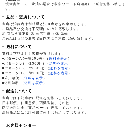
現金書留にてご決済の場合は収集ワールド店頭宛にご送付お願い致しま
す。
返品・交換について
当店は消費者権利尊重と法令遵守を約束致します。
ご返品及び交換は下記理由のみ対応致します。
① 商品初期不良 ② 当店手違い ③ 偽物
ご返品は商品受取後 3日以内にご連絡お願い致します。
送料について
送料は下記よりお客様が選択します。
■パターンA (一律200円)
（
送料を表示
）
■パターンB (一律360円)
（
送料を表示
）
■パターンC (一律600円)
（
送料を表示
）
■パターンD (一律900円)
（
送料を表示
）
■佐川急便
（
送料を表示
）
■送料無料
（
送料を表示
）
配送について
当店では下記業者に配送をお願いしております。
日本郵便、佐川急便、西濃運輸、その他
商品送料は全て商品ページに表示しております。
高額商品には保証付書留便をお勧めしております。
お客様センター