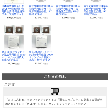
日本国際博覧会記念
国立公園制度100周年
国立公園制度100周年
国立公園制度100周年
2005年/愛地球博 壱
記念千円銀貨幣「阿
記念千円銀貨幣「大
記念千円銀貨幣「中
万円金貨/千円銀貨幣
寒摩周国立公園」R7
雪山国立公園」R7年
部山岳国立公園」R7
プルーフ貨幣セット
年銘 完未品
銘 完未品
年銘 完未品
355,000
12,000
12,000
12,000
円(税別)
円(税別)
円(税別)
円(税別)
東京2020オリンピッ
東京2020オリンピッ
ク記念千円銀貨 2020
ク記念千円銀貨 2020
オリンピック競技大
オリンピック競技大
会/水泳 完未品
会/陸上競技 完未品
11,000
11,000
円(税別)
円(税別)
ご注文の流れ
ご注文
「カゴに入れる」ボタンをクリックすると「現在のカゴの中」に数量と金額が表
示されますので「カゴの中を見る」ボタンをクリックしてください。