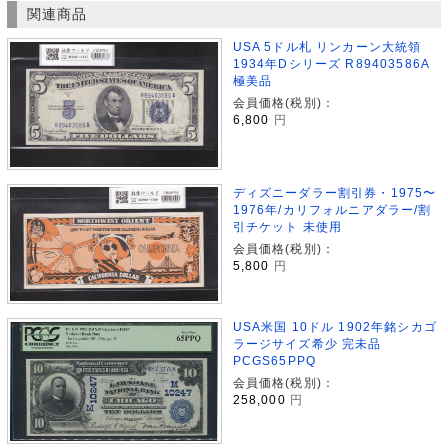
関連商品
USA 5ドル札 リンカーン大統領
1934年Dシリーズ R89403586A
極美品
会員価格(税別)：
6,800
円
ディズニーダラー割引券・1975〜
1976年/カリフォルニアダラー/割
引チケット 未使用
会員価格(税別)：
5,800
円
USA米国 10ドル 1902年銘シカゴ
ラージサイズ希少 完未品
PCGS65PPQ
会員価格(税別)：
258,000
円