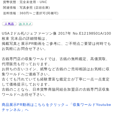
貨幣状態 : 完全未使用・UNC
関連情報 : 写真参照 (店頭在庫)
送料情報 : 360円〜ご選択可(同梱可)
人気品
おススメ
USA 2ドル札/ジェファーソン像 2017年 No.E12198501A/100
枚束 完未品の詳細情報は、
掲載写真と展示PR動画をご参考に、ご不明点ご要望は何時でも
お気軽にお問合せ下さい。
古銭専門店の収集ワールドでは、古銭の無料鑑定、高価買取、
代理販売も行っております。
お持ちの古いコイン、紙幣など古銭のご売却相談はお気軽に収
集ワールドへご連絡下さい。
古くても汚れていても経験豊富な鑑定士が丁寧に一点一点査定
して価格提示しております。
古銭のことなら、日本貨幣商協同組合加盟店の古銭専門店収集
ワールドへお任せ下さい。
商品展示PR動画はこちらをクリック→「収集ワールドYoutube
チャンネル」へ