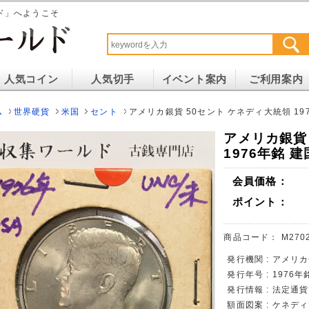
ド」へようこそ
人気コイン
人気切手
イベント案内
ご利用案内
ム
世界硬貨
米国
セント
アメリカ銀貨 50セント ケネディ大統領 19
アメリカ銀貨
1976年銘 
会員価格：
ポイント：
商品コード：
M270
発行機関 : アメリカ
発行年号 : 1976
発行情報 : 法定通
額面図案 : ケネデ