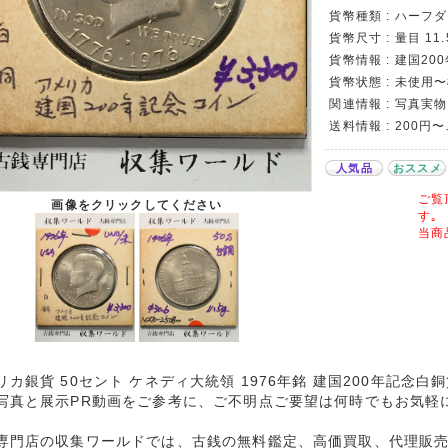
貨幣種類 : ハーフ
貨幣尺寸 : 量目 11.
貨幣情報 : 建国2
貨幣状態 : 未使用
関連情報 : 写真実物
送料情報 : 200円
人気品
おススメ
ご覧
画像をクリックしてください
す｡
当商
リカ銀貨 50セント ケネディ大統領 1976年銘 建国200年記念白
写真と展示PR動画をご参考に、ご不明点ご要望は何時でもお気軽
専門店の収集ワールドでは、古銭の無料鑑定、高価買取、代理販