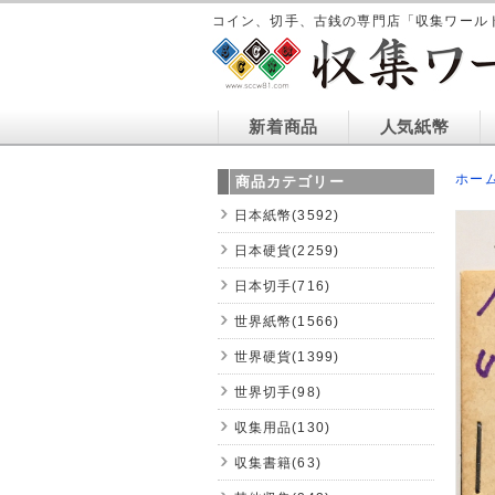
コイン、切手、古銭の専門店「収集ワール
新着商品
人気紙幣
ホー
商品カテゴリー
日本紙幣(3592)
日本硬貨(2259)
日本切手(716)
世界紙幣(1566)
世界硬貨(1399)
世界切手(98)
収集用品(130)
収集書籍(63)