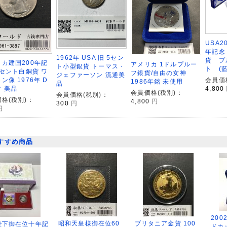
USA2
年記念
1962年 USA 旧 5セン
貨 プ
カ建国200年記
アメリカ 1ドルプルー
ト小型銀貨 トーマス・
ト (藍
5セント白銅貨 ワ
フ銀貨/自由の女神
ジェファーソン 流通美
ン像 1976年 D
会員価
1986年銘 未使用
品
 美品
4,800
会員価格(税別)：
会員価格(税別)：
格(税別)：
4,800
円
300
円
円
すすめ商品
200
昭和天皇様御在位60
ブリタニア金貨 100
陛下御在位十年記
ドカ