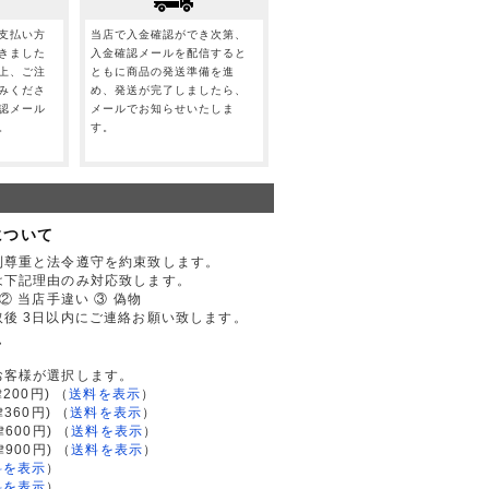
支払い方
当店で入金確認ができ次第、
きました
入金確認メールを配信すると
上、ご注
ともに商品の発送準備を進
みくださ
め、発送が完了しましたら、
認メール
メールでお知らせいたしま
。
す。
について
利尊重と法令遵守を約束致します。
は下記理由のみ対応致します。
② 当店手違い ③ 偽物
後 3日以内にご連絡お願い致します。
て
お客様が選択します。
200円)
（
送料を表示
）
律360円)
（
送料を表示
）
律600円)
（
送料を表示
）
律900円)
（
送料を表示
）
料を表示
）
料を表示
）