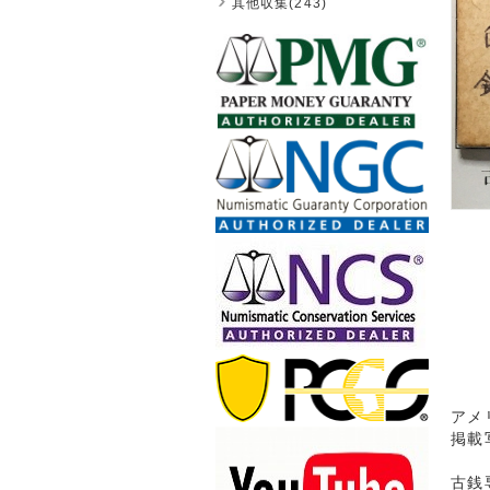
其他収集(243)
アメ
掲載
古銭