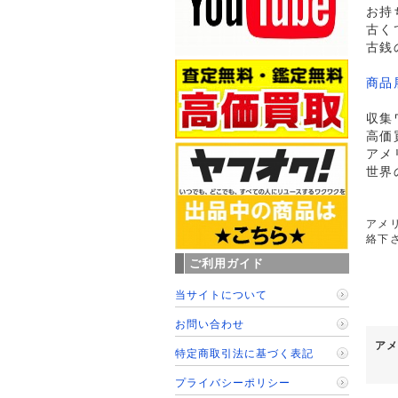
お持
古く
古銭
商品
収集
高価
アメ
世界
アメリ
絡下
ご利用ガイド
当サイトについて
お問い合わせ
アメ
特定商取引法に基づく表記
プライバシーポリシー