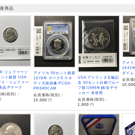
連商品
アメリ
194
6年 ジェファーソ
ダイム 
アメリカ 50セント銀貨
セント銀貨 USA
USA アトランタ五輪記
1976年 マークS ケネ
会員価
マス・ジェファー
念 50セント白銅プルー
ディ大統領像 PCGS-
10,00
美品 Pマーク
フ貨/1996年銘/女子サ
PR69DCAM
ッカー 未使用
格(税別)：
会員価格(税別)：
円
会員価格(税別)：
15,000
円
1,800
円