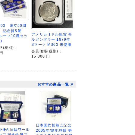
003 州立50周
 記念貨&硬
アメリカ 1ドル銀貨 モ
ルーフ10種セッ
ルガンダラー 1879年
)
Sマーク MS63 未使用
格(税別)：
会員価格(税別)：
円
15,800
円
おすすめ商品一覧
日本国際博覧会記念
2FIFA 日韓ワール
2005年/愛地球博 壱
ップ 記念金銀プ