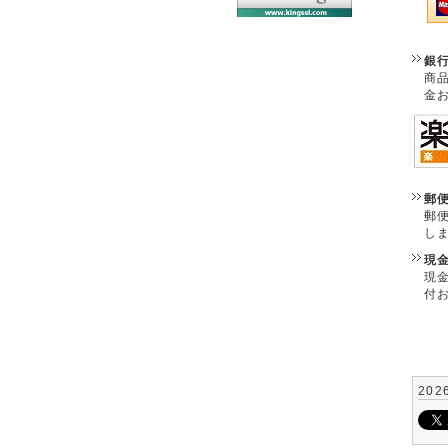
銀
商
金
郵
郵
し
現
現
付
202