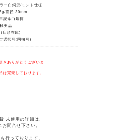
ダラー白銅貨/ミント仕様
5g/直径 30mm
00年記念白銅貨
〜極美品
 (店頭在庫)
〜ご選択可(同梱可)
頂きありがとうございま
品は完売しております。
銅貨 未使用の詳細は、
にお問合せ下さい。
売も行っております。