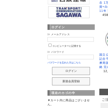
念 1
貨+白
11年
45
ログイン
メールアドレス
コンピューターに記憶する
パスワード
国立公
記念
摩周
パスワードを忘れた方はこちら
銘 完
12
現在のカゴの中
ご
▼カート内に商品はございませ
ん。