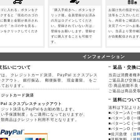
カゴに入れる」ボタンをク
「購入手続きへ」ボタンをク
お届け先の指定やお
ックすると「現在のカゴの
リック後、会員登録がお済み
法等をご入力いただ
」に数量と金額が表示され
の方はログインしてくださ
ら、内容をご確認の
すので「カゴの中を見る」
い。登録されていない方は、
文完了ページへお進
タンをクリックしてくださ
登録をお願いします。登録せ
い。当店より受付確
。
ずに購入することも可能で
が自動配信されます
す。
インフォメーション
支払いについて
返品・交換
は、 クレジットカード決済、 PayPal エクスプレス
当店は消費者権
ックアウト、 銀行振込、 郵便振替、 現金書留、 をご
ご返品及び交換
しております。
① 商品初期不良 
ご返品は商品受取
レジットカード決済
送料につい
yPal エクスプレスチェックアウト
送料は下記より
ジット決済もPayPalをお勧め致します。
■パターンA (一律
買い手保護制度」もご適用になっておりますが、
■パターンB (一
券類商品はクレジット利用不可となります。
■パターンC (一
■パターンD (一
■佐川急便
（
送
■送料無料
（
送