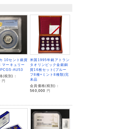
カ 10セント銀貨
米国1995年銘アトラン
2年 マーキュリー
タオリンピック金銀銅
PCGS-AU53
貨16枚セット(プルー
フ8種+ミント8種類)完
格(税別)：
未品
0
円
会員価格(税別)：
560,000
円