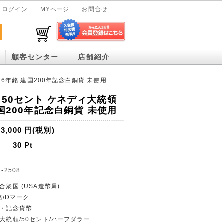
ログイン
MYページ
お問合せ
顧客センター
店舗紹介
76年銘 建国200年記念白銅貨 未使用
 50セント ケネディ大統領
建国200年記念白銅貨 未使用
3,000
円(税別)
30
Pt
2-2508
合衆国 (USA造幣局)
年銘/Dマーク
貨・記念貨幣
ィ大統領/50セント/ハーフダラー