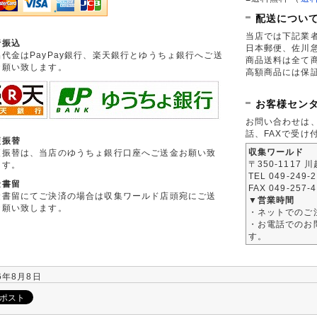
配送につい
当店では下記業
行振込
日本郵便、佐川
品代金はPayPay銀行、楽天銀行とゆうちょ銀行へご送
商品送料は全て
お願い致します。
高額商品には保
お客様セン
お問い合わせは
話、FAXで受け
便振替
収集ワールド
便振替は、当店のゆうちょ銀行口座へご送金お願い致
〒350-1117 
ます。
TEL 049-249-
金書留
FAX 049-257-
金書留にてご決済の場合は収集ワールド店頭宛にご送
▼営業時間
お願い致します。
・ネットでのご
・お電話でのお問
す。
6年8月8日