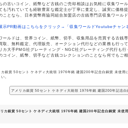
ちの古いコイン、紙幣など古銭のご売却相談はお気軽に収集ワー
ても汚れていても経験豊富な鑑定士が丁寧に査定し、誠実に価格
のことなら、日本貨幣商協同組合加盟店の古銭専門店収集ワール
展示PR動画はこちらをクリック→「収集ワールドYoutubeチャン
ワールドは、世界コイン、紙幣、切手、収集用品を売買する古銭
買取、無料鑑定、代理販売、オークション代行などの業務も行っ
リカ大手PMG社グレーティング・NGC社グレーティング代行も行
のコイン、紙幣、切手など古銭コレクションのことなら何でもご
カ銀貨 50セント ケネディ大統領 1976年銘 建国200年記念白銅貨 未
さい。
アメリカ銀貨 50セント ケネディ大統領 1976年銘 建国200年記念
リカ銀貨 50セント ケネディ大統領 1976年銘 建国200年記念白銅貨 未