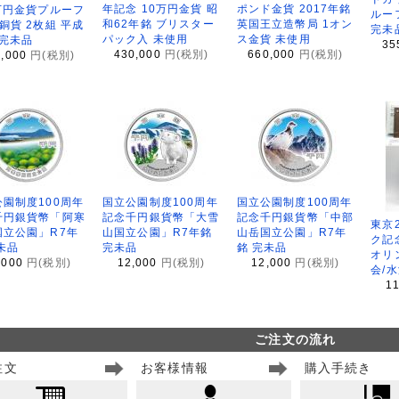
年記念 10万円金貨 昭
ポンド金貨 2017年銘
万円金貨プルーフ
ルー
和62年銘 ブリスター
英国王立造幣局 1オン
銅貨 2枚組 平成
完未
パック入 未使用
ス金貨 未使用
 完未品
35
430,000
円(税別)
660,000
円(税別)
8,000
円(税別)
園制度100周年
国立公園制度100周年
国立公園制度100周年
千円銀貨幣「阿寒
記念千円銀貨幣「大雪
記念千円銀貨幣「中部
東京
国立公園」R7年
山国立公園」R7年銘
山岳国立公園」R7年
ク記
未品
完未品
銘 完未品
オリ
,000
円(税別)
12,000
円(税別)
12,000
円(税別)
会/
1
ご注文の流れ
注文
お客様情報
購入手続き