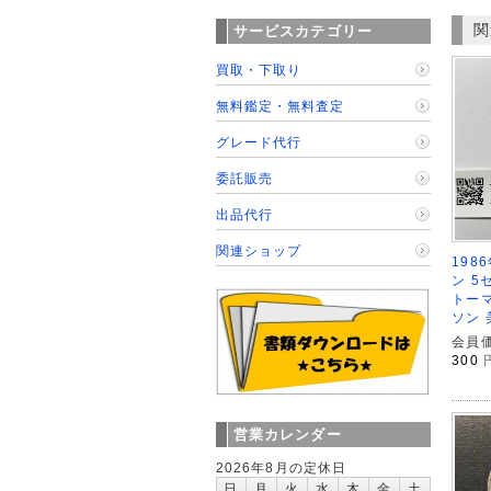
関
サービスカテゴリー
買取・下取り
無料鑑定・無料査定
グレード代行
委託販売
出品代行
関連ショップ
198
ン 5
トー
ソン 
会員価
300
営業カレンダー
2026年8月の定休日
日
月
火
水
木
金
土