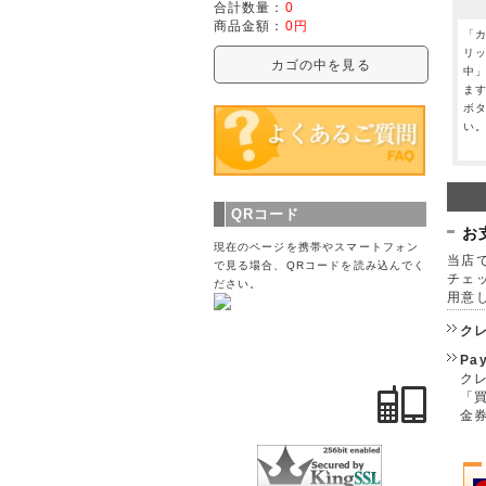
合計数量：
0
商品金額：
0円
「
リ
カゴの中を見る
中
ま
ボ
い
QRコード
お
現在のページを携帯やスマートフォン
当店で
で見る場合、QRコードを読み込んでく
チェ
ださい。
用意
ク
Pa
クレ
「
金