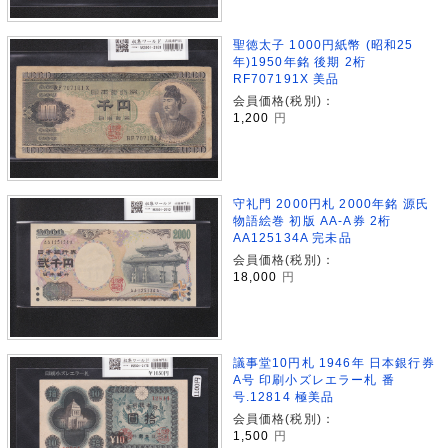
聖徳太子 1000円紙幣 (昭和25
年)1950年銘 後期 2桁
RF707191X 美品
会員価格(税別)：
1,200
円
守礼門 2000円札 2000年銘 源氏
物語絵巻 初版 AA-A券 2桁
AA125134A 完未品
会員価格(税別)：
18,000
円
議事堂10円札 1946年 日本銀行券
A号 印刷小ズレエラー札 番
号.12814 極美品
会員価格(税別)：
1,500
円