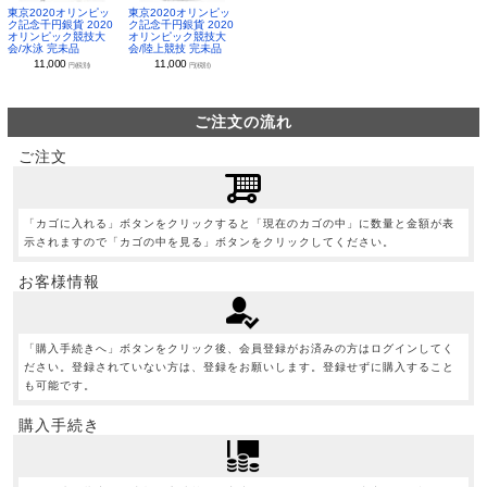
東京2020オリンピッ
東京2020オリンピッ
ク記念千円銀貨 2020
ク記念千円銀貨 2020
オリンピック競技大
オリンピック競技大
会/水泳 完未品
会/陸上競技 完未品
11,000
11,000
円(税別)
円(税別)
ご注文の流れ
ご注文
「カゴに入れる」ボタンをクリックすると「現在のカゴの中」に数量と金額が表
示されますので「カゴの中を見る」ボタンをクリックしてください。
お客様情報
「購入手続きへ」ボタンをクリック後、会員登録がお済みの方はログインしてく
ださい。登録されていない方は、登録をお願いします。登録せずに購入すること
も可能です。
購入手続き