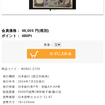
会員価格：
48,000
円(税別)
ポイント：
480
Pt
数量：
商品コード：
M2801-2720
発行機関 : 日本銀行 (国立印刷局)
発行年号 : 2024年7月3日発行
発行情報 : 日本銀行券F号・初版AA-AA券
額面図案 : 5000円紙幣/津田梅子像/藤の花
貨幣種類 : 日本貨幣カタログ 11-87
貨幣尺寸 : 76×156mm