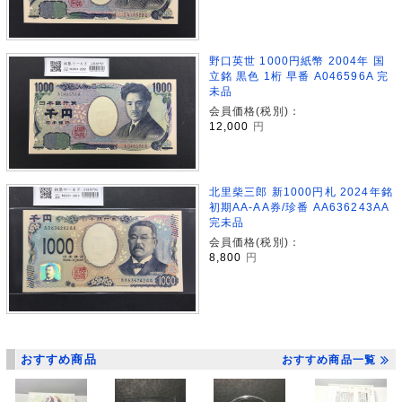
野口英世 1000円紙幣 2004年 国
立銘 黒色 1桁 早番 A046596A 完
未品
会員価格(税別)：
12,000
円
北里柴三郎 新1000円札 2024年銘
初期AA-AA券/珍番 AA636243AA
完未品
会員価格(税別)：
8,800
円
おすすめ商品
おすすめ商品一覧