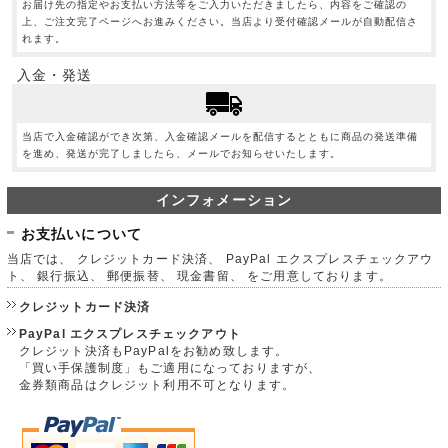
お届け先の指定やお支払い方法等をご入力いただきましたら、内容をご確認の
上、ご注文完了ページへお進みください。当店より受付確認メールが自動配信さ
れます。
入金・発送
当店で入金確認ができ次第、入金確認メールを配信するとともに商品の発送準備
を進め、発送が完了しましたら、メールでお知らせいたします。
インフォメーション
お支払いについて
当店では、 クレジットカード決済、 PayPal エクスプレスチェックアウ
ト、 銀行振込、 郵便振替、 現金書留、 をご用意しております。
クレジットカード決済
PayPal エクスプレスチェックアウト
クレジット決済もPayPalをお勧め致します。
「買い手保護制度」もご適用になっておりますが、
金券類商品はクレジット利用不可となります。