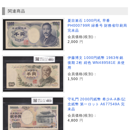
関連商品
夏目漱石 1000円札 早番
PH000799R 緑番号 財務省印刷局
完未品
会員価格(税別)：
2,000
円
伊藤博文 1000円紙幣 1963年銘
後期 2桁 紺色 WN489581E 未使
用
会員価格(税別)：
1,500
円
守礼門 2000円紙幣 希少A-A券/記
念紙幣 第一ロット A677549A 完
未品
会員価格(税別)：
4,800
円