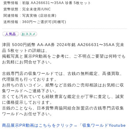
貨幣情報 : 初版 AA266631〜35AA 珍番 5枚セット
貨幣状態 : 完全未使用/UNC
関連情報 : 写真実物 (店頭在庫)
送料情報 : 360円〜ご選択可(同梱可)
人気品
おススメ
津田 5000円紙幣 AA-AA券 2024年銘 AA266631〜35AA 完未
品 5枚セットの詳細は、
掲載写真と展示PR動画をご参考に、ご不明点ご要望は何時でも
お気軽にお問合せ下さい。
古銭専門店の収集ワールドでは、古銭の無料鑑定、高価買取、
代理販売も行っております。
お持ちの古いコイン、紙幣など古銭のご売却相談はお気軽に収
集ワールドへご連絡下さい。
古くても汚れていても経験豊富な鑑定士が丁寧に査定し、誠実
に価格提示しております。
古銭のことなら、日本貨幣商協同組合加盟店の古銭専門店収集
ワールドへお任せ下さい。
商品展示PR動画はこちらをクリック→「収集ワールドYoutube