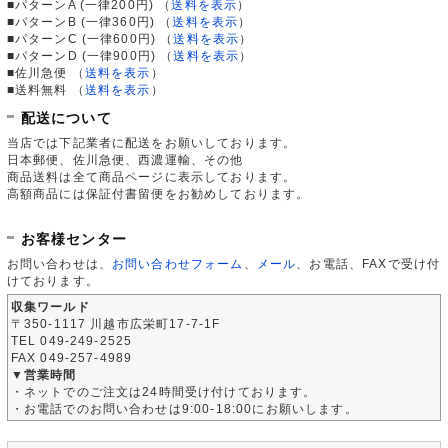
■パターンA (一律200円)
（
送料を表示
）
■パターンB (一律360円)
（
送料を表示
）
■パターンC (一律600円)
（
送料を表示
）
■パターンD (一律900円)
（
送料を表示
）
■佐川急便
（
送料を表示
）
■送料無料
（
送料を表示
）
配送について
当店では下記業者に配送をお願いしております。
日本郵便、佐川急便、西濃運輸、その他
商品送料は全て商品ページに表示しております。
高額商品には保証付書留便をお勧めしております。
お客様センター
お問い合わせは、
お問い合わせフォーム
、
メール
、お電話、FAXで受け付
けております。
収集ワールド
〒350-1117 川越市広栄町17-7-1F
TEL 049-249-2525
FAX 049-257-4989
▼営業時間
・ネットでのご注文は24時間受け付けております。
・お電話でのお問い合わせは9:00-18:00にお願いします。