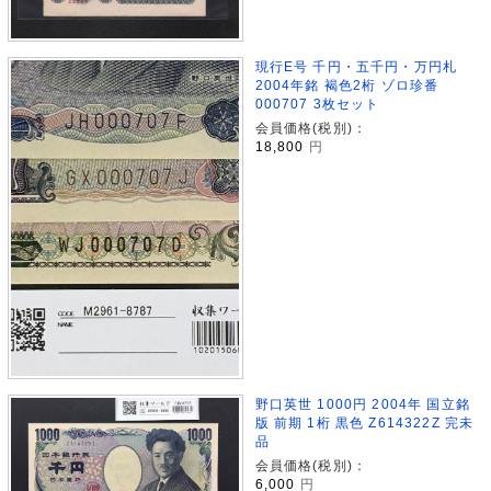
現行E号 千円・五千円・万円札
2004年銘 褐色2桁 ゾロ珍番
000707 3枚セット
会員価格(税別)：
18,800
円
野口英世 1000円 2004年 国立銘
版 前期 1桁 黒色 Z614322Z 完未
品
会員価格(税別)：
6,000
円