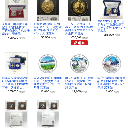
2002FIFA 日韓ワール
昭和天皇様御在位60
ブリタニア金貨 100
天皇陛下御在位十年
ドカップ 記念金銀プ
年記念 10万円金貨 昭
ポンド金貨 2017年銘
記念 1万円金貨プルー
ルーフ貨幣 2枚セット
和62年銘 ブリスター
英国王立造幣局 1オン
フ貨+白銅貨 2枚組 平
完未品
パック入 未使用
ス金貨 未使用
成11年 完未品
355,000
円(税別)
430,000
660,000
458,000
円(税別)
円(税別)
円(税別)
日本国際博覧会記念
国立公園制度100周年
国立公園制度100周年
国立公園制度100周年
2005年/愛地球博 壱
記念千円銀貨幣「阿
記念千円銀貨幣「大
記念千円銀貨幣「中
万円金貨/千円銀貨幣
寒摩周国立公園」R7
雪山国立公園」R7年
部山岳国立公園」R7
プルーフ貨幣セット
年銘 完未品
銘 完未品
年銘 完未品
355,000
12,000
12,000
12,000
円(税別)
円(税別)
円(税別)
円(税別)