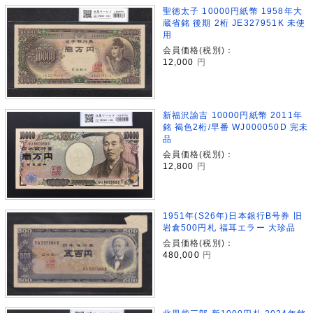
聖徳太子 10000円紙幣 1958年大
蔵省銘 後期 2桁 JE327951K 未使
用
会員価格(税別)：
12,000
円
新福沢諭吉 10000円紙幣 2011年
銘 褐色2桁/早番 WJ000050D 完未
品
会員価格(税別)：
12,800
円
1951年(S26年)日本銀行B号券 旧
岩倉500円札 福耳エラー 大珍品
会員価格(税別)：
480,000
円