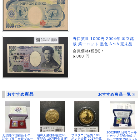
野口英世 1000円 2004年 国立銘
版 第一ロット 黒色 A〜A 完未品
会員価格(税別)：
6,000
円
おすすめ商品
おすすめ商品一覧
2002FIFA 日韓ワール
昭和天皇様御在位60
ブリタニア金貨 100
天皇陛下御在位十年
ドカップ 記念金銀プ
年記念 10万円金貨 昭
ポンド金貨 2017年銘
記念 1万円金貨プルー
ルーフ貨幣 2枚セット