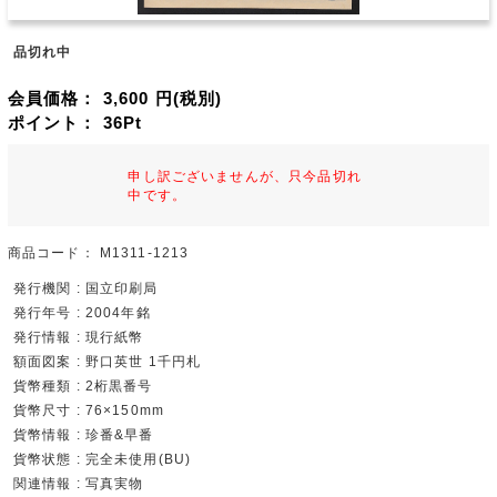
品切れ中
会員価格：
3,600
円(税別)
ポイント：
36
Pt
申し訳ございませんが、只今品切れ
中です。
商品コード：
M1311-1213
発行機関 : 国立印刷局
発行年号 : 2004年銘
発行情報 : 現行紙幣
額面図案 : 野口英世 1千円札
貨幣種類 : 2桁黒番号
貨幣尺寸 : 76×150mm
貨幣情報 : 珍番&早番
貨幣状態 : 完全未使用(BU)
関連情報 : 写真実物