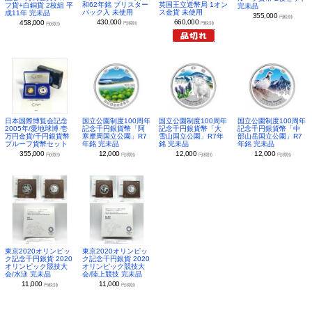
和62年銘 ブリスター
英国王立造幣局 1オン
フ貨+白銅貨 2枚組 平
完未品
パック入 未使用
ス金貨 未使用
成11年 完未品
355,000
円(税別)
430,000
660,000
458,000
円(税別)
円(税別)
円(税別)
日本国際博覧会記念
国立公園制度100周年
国立公園制度100周年
国立公園制度100周年
2005年/愛地球博 壱
記念千円銀貨幣「阿
記念千円銀貨幣「大
記念千円銀貨幣「中
万円金貨/千円銀貨幣
寒摩周国立公園」R7
雪山国立公園」R7年
部山岳国立公園」R7
プルーフ貨幣セット
年銘 完未品
銘 完未品
年銘 完未品
355,000
12,000
12,000
12,000
円(税別)
円(税別)
円(税別)
円(税別)
東京2020オリンピッ
東京2020オリンピッ
ク記念千円銀貨 2020
ク記念千円銀貨 2020
オリンピック競技大
オリンピック競技大
会/水泳 完未品
会/陸上競技 完未品
11,000
11,000
円(税別)
円(税別)