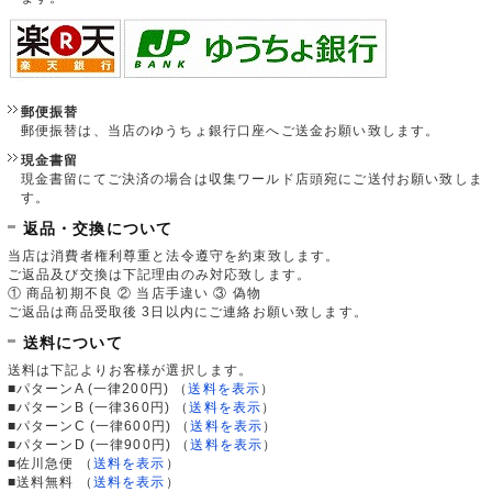
郵便振替
郵便振替は、当店のゆうちょ銀行口座へご送金お願い致します。
現金書留
現金書留にてご決済の場合は収集ワールド店頭宛にご送付お願い致しま
す。
返品・交換について
当店は消費者権利尊重と法令遵守を約束致します。
ご返品及び交換は下記理由のみ対応致します。
① 商品初期不良 ② 当店手違い ③ 偽物
ご返品は商品受取後 3日以内にご連絡お願い致します。
送料について
送料は下記よりお客様が選択します。
■パターンA (一律200円)
（
送料を表示
）
■パターンB (一律360円)
（
送料を表示
）
■パターンC (一律600円)
（
送料を表示
）
■パターンD (一律900円)
（
送料を表示
）
■佐川急便
（
送料を表示
）
■送料無料
（
送料を表示
）