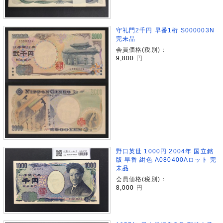
守礼門2千円 早番1桁 S000003N
完未品
会員価格(税別)：
9,800
円
野口英世 1000円 2004年 国立銘
版 早番 紺色 A080400Aロット 完
未品
会員価格(税別)：
8,000
円