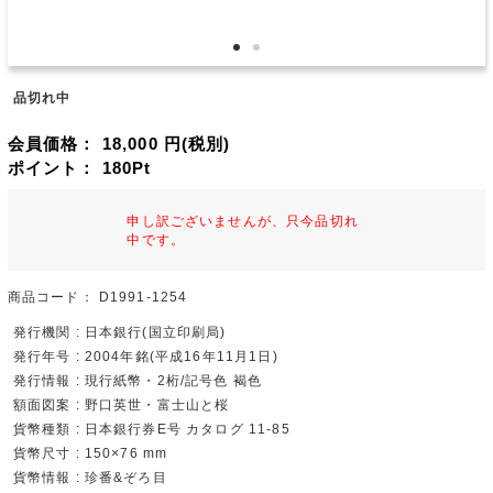
品切れ中
会員価格：
18,000
円(税別)
ポイント：
180
Pt
申し訳ございませんが、只今品切れ
中です。
商品コード：
D1991-1254
発行機関 : 日本銀行(国立印刷局)
発行年号 : 2004年銘(平成16年11月1日)
発行情報 : 現行紙幣・2桁/記号色 褐色
額面図案 : 野口英世・富士山と桜
貨幣種類 : 日本銀行券E号 カタログ 11-85
貨幣尺寸 : 150×76 mm
貨幣情報 : 珍番&ぞろ目