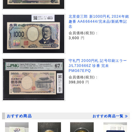
北里柴三郎 新1000円札 2024年銘
趣番 AA666444/完未品/新紙幣記
念
会員価格(税別)：
3,600
円
守礼門 2000円札 記号印刷エラー
J/L730666Z 珍番 完未
PMG67EPQ
会員価格(税別)：
398,000
円
おすすめ商品
おすすめ商品一覧