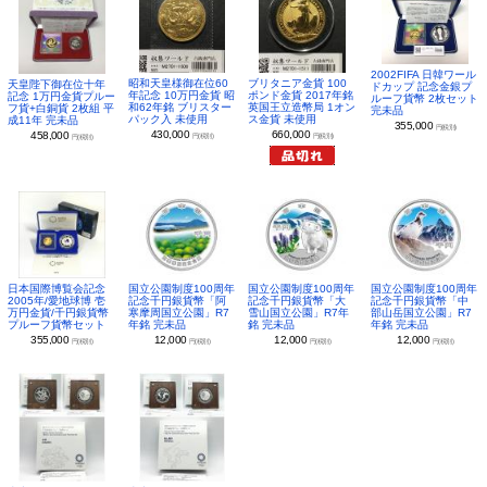
2002FIFA 日韓ワール
昭和天皇様御在位60
ブリタニア金貨 100
天皇陛下御在位十年
ドカップ 記念金銀プ
年記念 10万円金貨 昭
ポンド金貨 2017年銘
記念 1万円金貨プルー
ルーフ貨幣 2枚セット
和62年銘 ブリスター
英国王立造幣局 1オン
フ貨+白銅貨 2枚組 平
完未品
パック入 未使用
ス金貨 未使用
成11年 完未品
355,000
円(税別)
430,000
660,000
458,000
円(税別)
円(税別)
円(税別)
日本国際博覧会記念
国立公園制度100周年
国立公園制度100周年
国立公園制度100周年
2005年/愛地球博 壱
記念千円銀貨幣「阿
記念千円銀貨幣「大
記念千円銀貨幣「中
万円金貨/千円銀貨幣
寒摩周国立公園」R7
雪山国立公園」R7年
部山岳国立公園」R7
プルーフ貨幣セット
年銘 完未品
銘 完未品
年銘 完未品
355,000
12,000
12,000
12,000
円(税別)
円(税別)
円(税別)
円(税別)