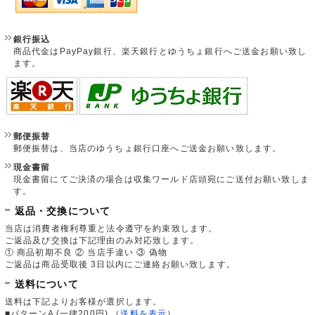
銀行振込
商品代金はPayPay銀行、楽天銀行とゆうちょ銀行へご送金お願い致し
ます。
郵便振替
郵便振替は、当店のゆうちょ銀行口座へご送金お願い致します。
現金書留
現金書留にてご決済の場合は収集ワールド店頭宛にご送付お願い致しま
す。
返品・交換について
当店は消費者権利尊重と法令遵守を約束致します。
ご返品及び交換は下記理由のみ対応致します。
① 商品初期不良 ② 当店手違い ③ 偽物
ご返品は商品受取後 3日以内にご連絡お願い致します。
送料について
送料は下記よりお客様が選択します。
■パターンA (一律200円)
（
送料を表示
）