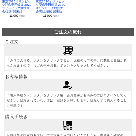
東京2020オリンピッ
東京2020オリンピッ
ク記念千円銀貨 2020
ク記念千円銀貨 2020
オリンピック競技大
オリンピック競技大
会/水泳 完未品
会/陸上競技 完未品
11,000
11,000
円(税別)
円(税別)
ご注文の流れ
ご注文
「カゴに入れる」ボタンをクリックすると「現在のカゴの中」に数量と金額が表
示されますので「カゴの中を見る」ボタンをクリックしてください。
お客様情報
「購入手続きへ」ボタンをクリック後、会員登録がお済みの方はログインしてく
ださい。登録されていない方は、登録をお願いします。登録せずに購入すること
も可能です。
購入手続き
お届け先の指定やお支払い方法等をご入力いただきましたら、内容をご確認の