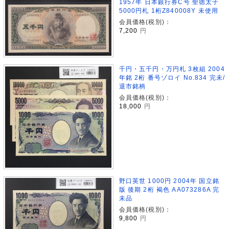
1957年 日本銀行券C号 聖徳太子
5000円札 1桁Z840008Y 未使用
会員価格(税別)：
7,200
円
千円・五千円・万円札 3枚組 2004
年銘 2桁 番号ゾロイ No.834 完未/
退市銘柄
会員価格(税別)：
18,000
円
野口英世 1000円 2004年 国立銘
版 後期 2桁 褐色 AA073286A 完
未品
会員価格(税別)：
9,800
円