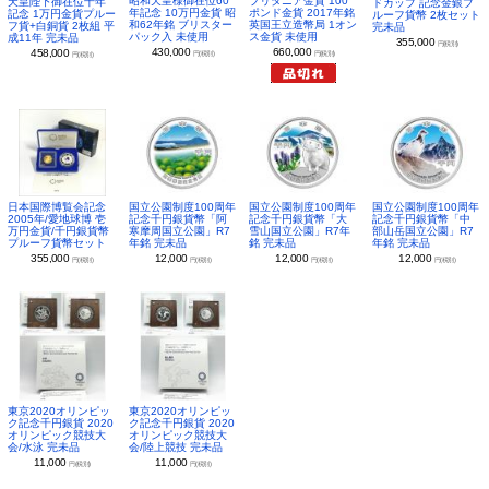
昭和天皇様御在位60
ブリタニア金貨 100
天皇陛下御在位十年
ドカップ 記念金銀プ
年記念 10万円金貨 昭
ポンド金貨 2017年銘
記念 1万円金貨プルー
ルーフ貨幣 2枚セット
和62年銘 ブリスター
英国王立造幣局 1オン
フ貨+白銅貨 2枚組 平
完未品
パック入 未使用
ス金貨 未使用
成11年 完未品
355,000
円(税別)
430,000
660,000
458,000
円(税別)
円(税別)
円(税別)
日本国際博覧会記念
国立公園制度100周年
国立公園制度100周年
国立公園制度100周年
2005年/愛地球博 壱
記念千円銀貨幣「阿
記念千円銀貨幣「大
記念千円銀貨幣「中
万円金貨/千円銀貨幣
寒摩周国立公園」R7
雪山国立公園」R7年
部山岳国立公園」R7
プルーフ貨幣セット
年銘 完未品
銘 完未品
年銘 完未品
355,000
12,000
12,000
12,000
円(税別)
円(税別)
円(税別)
円(税別)
東京2020オリンピッ
東京2020オリンピッ
ク記念千円銀貨 2020
ク記念千円銀貨 2020
オリンピック競技大
オリンピック競技大
会/水泳 完未品
会/陸上競技 完未品
11,000
11,000
円(税別)
円(税別)