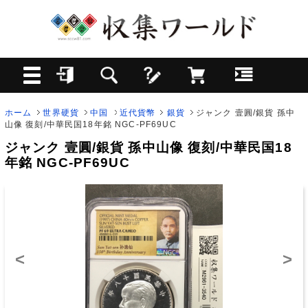
ホーム
世界硬貨
中国
近代貨幣
銀貨
ジャンク 壹圓/銀貨 孫中
山像 復刻/中華民国18年銘 NGC-PF69UC
ジャンク 壹圓/銀貨 孫中山像 復刻/中華民国18
年銘 NGC-PF69UC
<
>