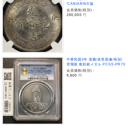
'CANIARINS'版
会員価格(税別)：
280,000
円
中華民国3年 壹圓/袁世凱像/有冠/
背飛龍 復刻銀メダル PCGS-PR70
会員価格(税別)：
9,800
円