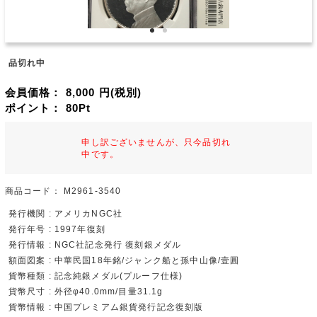
品切れ中
会員価格：
8,000
円(税別)
ポイント：
80
Pt
申し訳ございませんが、只今品切れ
中です。
商品コード：
M2961-3540
発行機関 : アメリカNGC社
発行年号 : 1997年復刻
発行情報 : NGC社記念発行 復刻銀メダル
額面図案 : 中華民国18年銘/ジャンク船と孫中山像/壹圓
貨幣種類 : 記念純銀メダル(プルーフ仕様)
貨幣尺寸 : 外径φ40.0mm/目量31.1g
貨幣情報 : 中国プレミアム銀貨発行記念復刻版