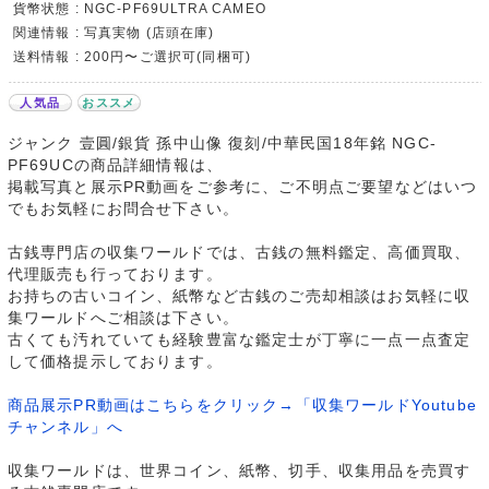
貨幣状態 : NGC-PF69ULTRA CAMEO
関連情報 : 写真実物 (店頭在庫)
送料情報 : 200円〜ご選択可(同梱可)
人気品
おススメ
ジャンク 壹圓/銀貨 孫中山像 復刻/中華民国18年銘 NGC-
PF69UCの商品詳細情報は、
掲載写真と展示PR動画をご参考に、ご不明点ご要望などはいつ
でもお気軽にお問合せ下さい。
古銭専門店の収集ワールドでは、古銭の無料鑑定、高価買取、
代理販売も行っております。
お持ちの古いコイン、紙幣など古銭のご売却相談はお気軽に収
集ワールドへご相談は下さい。
古くても汚れていても経験豊富な鑑定士が丁寧に一点一点査定
して価格提示しております。
商品展示PR動画はこちらをクリック→「収集ワールドYoutube
チャンネル」へ
収集ワールドは、世界コイン、紙幣、切手、収集用品を売買す