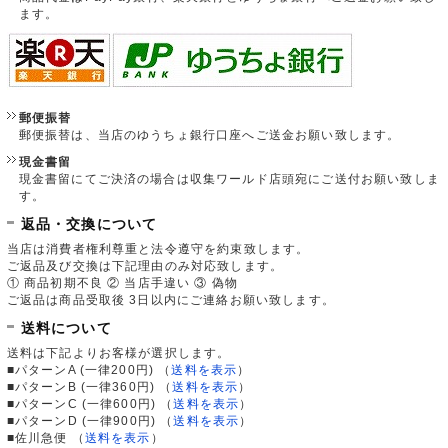
ます。
郵便振替
郵便振替は、当店のゆうちょ銀行口座へご送金お願い致します。
現金書留
現金書留にてご決済の場合は収集ワールド店頭宛にご送付お願い致しま
す。
返品・交換について
当店は消費者権利尊重と法令遵守を約束致します。
ご返品及び交換は下記理由のみ対応致します。
① 商品初期不良 ② 当店手違い ③ 偽物
ご返品は商品受取後 3日以内にご連絡お願い致します。
送料について
送料は下記よりお客様が選択します。
■パターンA (一律200円)
（
送料を表示
）
■パターンB (一律360円)
（
送料を表示
）
■パターンC (一律600円)
（
送料を表示
）
■パターンD (一律900円)
（
送料を表示
）
■佐川急便
（
送料を表示
）