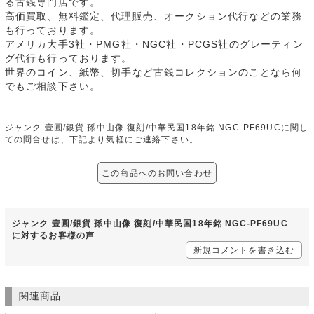
る古銭専門店です。
高価買取、無料鑑定、代理販売、オークション代行などの業務
も行っております。
アメリカ大手3社・PMG社・NGC社・PCGS社のグレーティン
グ代行も行っております。
世界のコイン、紙幣、切手など古銭コレクションのことなら何
でもご相談下さい。
ジャンク 壹圓/銀貨 孫中山像 復刻/中華民国18年銘 NGC-PF69UCに関し
ての問合せは、下記より気軽にご連絡下さい。
この商品へのお問い合わせ
ジャンク 壹圓/銀貨 孫中山像 復刻/中華民国18年銘 NGC-PF69UC
に対するお客様の声
新規コメントを書き込む
関連商品