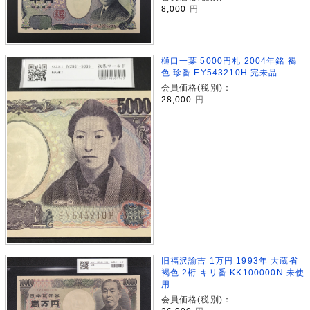
8,000
円
樋口一葉 5000円札 2004年銘 褐
色 珍番 EY543210H 完未品
会員価格(税別)：
28,000
円
旧福沢諭吉 1万円 1993年 大蔵省
褐色 2桁 キリ番 KK100000N 未使
用
会員価格(税別)：