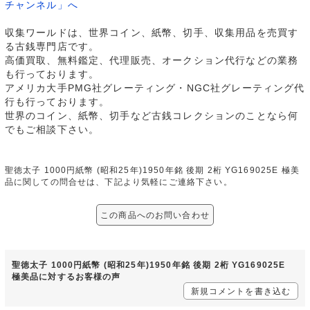
チャンネル」へ
収集ワールドは、世界コイン、紙幣、切手、収集用品を売買す
る古銭専門店です。
高価買取、無料鑑定、代理販売、オークション代行などの業務
も行っております。
アメリカ大手PMG社グレーティング・NGC社グレーティング代
行も行っております。
世界のコイン、紙幣、切手など古銭コレクションのことなら何
でもご相談下さい。
聖徳太子 1000円紙幣 (昭和25年)1950年銘 後期 2桁 YG169025E 極美
品に関しての問合せは、下記より気軽にご連絡下さい。
この商品へのお問い合わせ
聖徳太子 1000円紙幣 (昭和25年)1950年銘 後期 2桁 YG169025E
極美品に対するお客様の声
新規コメントを書き込む