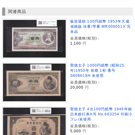
関連商品
板垣退助 100円紙幣 1953年大蔵
省銘版 珍番/早番 MR000051X 完
未品
会員価格(税別)：
1,100
円
聖徳太子 1000円紙幣 (昭和25
年)1950年 前期 1桁 番号
S608618H 未使用
会員価格(税別)：
20,000
円
聖徳太子 4次100円紙幣 1946年銘
日本銀行券A号 No.663254 印刷小
ズレ/未使用
会員価格(税別)：
5,000
円