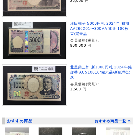
26,000
円
津田梅子 5000円札 2024年 初期
AA266201〜300AA 連番 100枚
束/完未品
会員価格(税別)：
800,000
円
北里柴三郎 新1000円札 2024年銘
趣番 AC510010/完未品/新紙幣記
念
会員価格(税別)：
1,500
円
おすすめ商品
おすすめ商品一覧