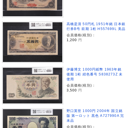
高橋是清 50円札 1951年銘 日本銀
行券B号 前期 1桁 H557699L 美品
会員価格(税別)：
1,200
円
伊藤博文 1000円紙幣 1963年銘
後期 1桁 紺色番号 S838273Z 未
使用
会員価格(税別)：
3,500
円
野口英世 1000円 2004年 国立銘
版 第一ロット 黒色 A727990A 完
未品
会員価格(税別)：