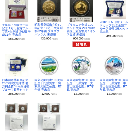
2002FIFA 日韓ワール
昭和天皇様御在位60
ブリタニア金貨 100
天皇陛下御在位十年
ドカップ 記念金銀プ
年記念 10万円金貨 昭
ポンド金貨 2017年銘
記念 1万円金貨プルー
ルーフ貨幣 2枚セット
和62年銘 ブリスター
英国王立造幣局 1オン
フ貨+白銅貨 2枚組 平
完未品
パック入 未使用
ス金貨 未使用
成11年 完未品
355,000
円(税別)
430,000
660,000
458,000
円(税別)
円(税別)
円(税別)
日本国際博覧会記念
国立公園制度100周年
国立公園制度100周年
国立公園制度100周年
2005年/愛地球博 壱
記念千円銀貨幣「阿
記念千円銀貨幣「大
記念千円銀貨幣「中
万円金貨/千円銀貨幣
寒摩周国立公園」R7
雪山国立公園」R7年
部山岳国立公園」R7
プルーフ貨幣セット
年銘 完未品
銘 完未品
年銘 完未品
355,000
12,000
12,000
12,000
円(税別)
円(税別)
円(税別)
円(税別)