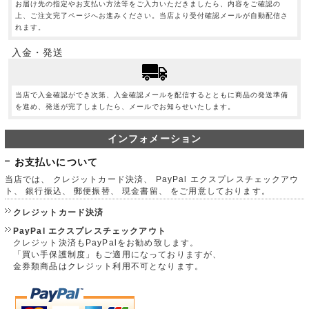
お届け先の指定やお支払い方法等をご入力いただきましたら、内容をご確認の
上、ご注文完了ページへお進みください。当店より受付確認メールが自動配信さ
れます。
入金・発送
当店で入金確認ができ次第、入金確認メールを配信するとともに商品の発送準備
を進め、発送が完了しましたら、メールでお知らせいたします。
インフォメーション
お支払いについて
当店では、 クレジットカード決済、 PayPal エクスプレスチェックアウ
ト、 銀行振込、 郵便振替、 現金書留、 をご用意しております。
クレジットカード決済
PayPal エクスプレスチェックアウト
クレジット決済もPayPalをお勧め致します。
「買い手保護制度」もご適用になっておりますが、
金券類商品はクレジット利用不可となります。