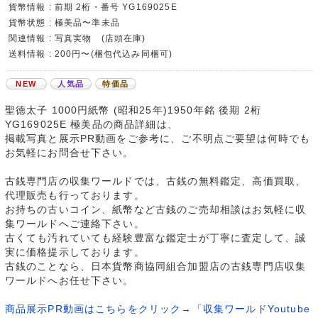
貨幣情報 : 前期 2桁・番号 YG169025E
貨幣状態 : 極美品〜準未品
関連情報 : 写真実物 (店頭在庫)
送料情報 : 200円〜(梱包代込み同梱可)
NEW
人気品
特価品
聖徳太子 1000円紙幣 (昭和25年)1950年銘 後期 2桁
YG169025E 極美品の商品詳細は、
掲載写真と展示PR動画をご参考に、ご不明点ご要望は何時でも
お気軽にお問合せ下さい。
古銭専門店の収集ワールドでは、古銭の無料鑑定、高価買取、
代理販売も行っております。
お持ちの古いコイン、紙幣など古銭のご売却相談はお気軽に収
集ワールドへご連絡下さい。
古くても汚れていても経験豊富な鑑定士が丁寧に査定して、誠
実に価格提示しております。
古銭のことなら、日本貨幣商協同組合加盟店の古銭専門店収集
ワールドへお任せ下さい。
商品展示PR動画はこちらをクリック→「収集ワールドYoutube