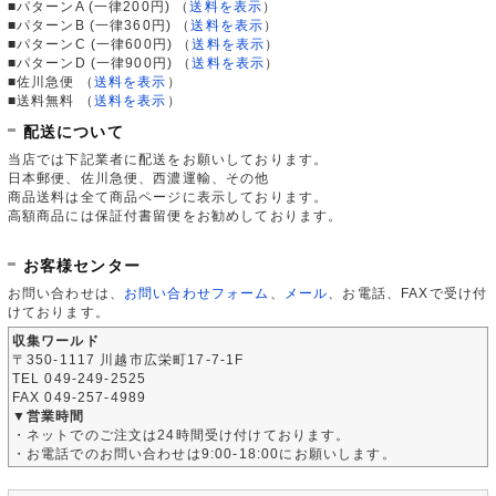
■パターンA (一律200円)
（
送料を表示
）
■パターンB (一律360円)
（
送料を表示
）
■パターンC (一律600円)
（
送料を表示
）
■パターンD (一律900円)
（
送料を表示
）
■佐川急便
（
送料を表示
）
■送料無料
（
送料を表示
）
配送について
当店では下記業者に配送をお願いしております。
日本郵便、佐川急便、西濃運輸、その他
商品送料は全て商品ページに表示しております。
高額商品には保証付書留便をお勧めしております。
お客様センター
お問い合わせは、
お問い合わせフォーム
、
メール
、お電話、FAXで受け付
けております。
収集ワールド
〒350-1117 川越市広栄町17-7-1F
TEL 049-249-2525
FAX 049-257-4989
▼営業時間
・ネットでのご注文は24時間受け付けております。
・お電話でのお問い合わせは9:00-18:00にお願いします。