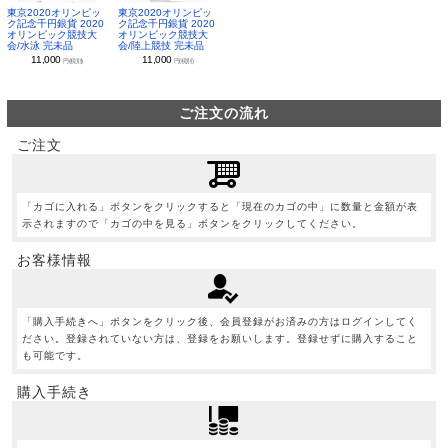
東京2020オリンピッ
東京2020オリンピッ
ク記念千円銀貨 2020
ク記念千円銀貨 2020
オリンピック競技大
オリンピック競技大
会/水泳 完未品
会/陸上競技 完未品
11,000
11,000
円(税別)
円(税別)
ご注文の流れ
ご注文
「カゴに入れる」ボタンをクリックすると「現在のカゴの中」に数量と金額が表
示されますので「カゴの中を見る」ボタンをクリックしてください。
お客様情報
「購入手続きへ」ボタンをクリック後、会員登録がお済みの方はログインしてく
ださい。登録されていない方は、登録をお願いします。登録せずに購入すること
も可能です。
購入手続き