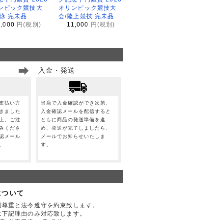
ンピック競技大
オリンピック競技大
水泳 完未品
会/陸上競技 完未品
1,000
円(税別)
11,000
円(税別)
入金・発送
支払い方
当店で入金確認ができ次第、
きました
入金確認メールを配信すると
上、ご注
ともに商品の発送準備を進
みくださ
め、発送が完了しましたら、
認メール
メールでお知らせいたしま
。
す。
について
利尊重と法令遵守を約束致します。
は下記理由のみ対応致します。