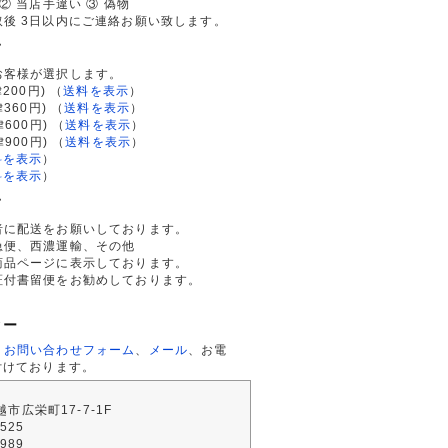
② 当店手違い ③ 偽物
後 3日以内にご連絡お願い致します。
て
お客様が選択します。
200円)
（
送料を表示
）
律360円)
（
送料を表示
）
律600円)
（
送料を表示
）
律900円)
（
送料を表示
）
料を表示
）
料を表示
）
て
者に配送をお願いしております。
急便、西濃運輸、その他
商品ページに表示しております。
証付書留便をお勧めしております。
ター
、
お問い合わせフォーム
、
メール
、お電
付けております。
川越市広栄町17-7-1F
2525
4989