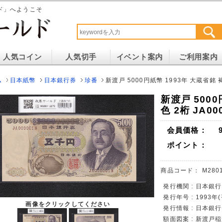
ド」へようこそ
人気コイン
人気切手
イベント案内
ご利用案内
ム
日本紙幣
日本銀行券
珍番
新渡戸 5000円紙幣 1993年 大蔵省銘 褐
新渡戸 5000
色 2桁 JA00
会員価格：
ポイント：
商品コード：
M280
発行機関 : 日本銀行
発行年号 : 1993年
画像をクリックしてください
発行情報 : 日本銀
額面図案 : 新渡戸稲