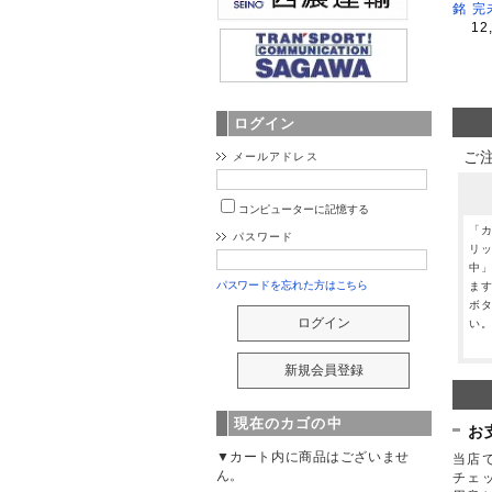
銘 完
12
ログイン
ご
メールアドレス
コンピューターに記憶する
「
パスワード
リ
中
パスワードを忘れた方はこちら
ま
ボ
い
現在のカゴの中
お
▼カート内に商品はございませ
当店で
ん。
チェ