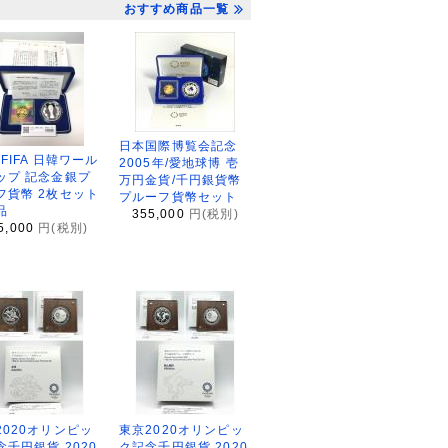
おすすめ商品一覧
日本国際博覧会記念
2FIFA 日韓ワール
2005年/愛地球博 壱
ップ 記念金銀プ
万円金貨/千円銀貨幣
フ貨幣 2枚セット
プルーフ貨幣セット
品
355,000
円(税別)
5,000
円(税別)
2020オリンピッ
東京2020オリンピッ
念千円銀貨 2020
ク記念千円銀貨 2020