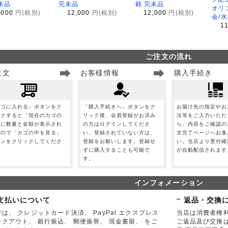
未品
完未品
銘 完未品
オリ
,000
円(税別)
12,000
円(税別)
12,000
円(税別)
会/
1
ご注文の流れ
注文
お客様情報
購入手続き
カゴに入れる」ボタンをク
「購入手続きへ」ボタンをク
お届け先の指定やお
ックすると「現在のカゴの
リック後、会員登録がお済み
法等をご入力いただ
」に数量と金額が表示され
の方はログインしてくださ
ら、内容をご確認の
すので「カゴの中を見る」
い。登録されていない方は、
文完了ページへお進
タンをクリックしてくださ
登録をお願いします。登録せ
い。当店より受付確
。
ずに購入することも可能で
が自動配信されます
す。
インフォメーション
支払いについて
返品・交換
は、 クレジットカード決済、 PayPal エクスプレス
当店は消費者権
ックアウト、 銀行振込、 郵便振替、 現金書留、 をご
ご返品及び交換