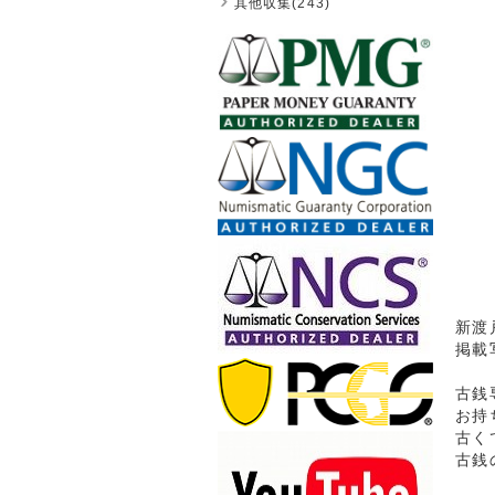
其他収集(243)
新渡戸
掲載
古銭
お持
古く
古銭