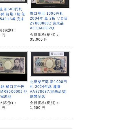
視 新500円札
野口英世 1000円札
年銘 前期 1桁 初
2004年 黒 2桁 ゾロ目
85491A券 完未
ZY888888Z 完未品
ACCA68EPQ
格(税別)：
会員価格(税別)：
0
円
35,000
円
北里柴三郎 新1000円
札 2024年銘 趣番
4年銘 樋口五千円
AA878687/完未品/新
MR800000J 記
紙幣記念
 完未品
会員価格(税別)：
格(税別)：
1,500
円
0
円