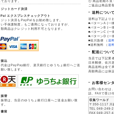
しております。
① 商品初期不良 
ご返品は商品受取
レジットカード決済
送料につい
yPal エクスプレスチェックアウト
送料は下記より
ジット決済もPayPalをお勧め致します。
■パターンA (一律
買い手保護制度」もご適用になっておりますが、
■パターンB (一
券類商品はクレジット利用不可となります。
■パターンC (一
■パターンD (一
■佐川急便
（
送
■送料無料
（
送
配送につい
当店では下記業
行振込
日本郵便、佐川
品代金はPayPay銀行、楽天銀行とゆうちょ銀行へご送
商品送料は全て
お願い致します。
高額商品には保
お客様セン
お問い合わせは
話、FAXで受け
便振替
収集ワールド
便振替は、当店のゆうちょ銀行口座へご送金お願い致
〒350-1117 
ます。
TEL 049-249-
金書留
FAX 049-257-