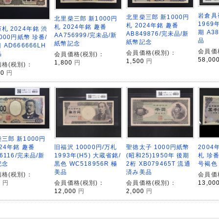
岩倉具
北里柴三郎 新1000円
北里柴三郎 新1000円
1969
札 2024年銘 趣番
札 2024年銘 趣番
札 2024年銘 渋
期 A3
AB849876/完未品/新
AA756999/完未品/新
0000円紙幣 珍番/
品
紙幣記念
紙幣記念
 AD666666LH
会員価
会員価格(税別)：
品
会員価格(税別)：
58,00
1,500
円
1,800
円
格(税別)：
00
円
三郎 新1000円
024年銘 趣番
聖徳太子 1000円紙幣
旧福沢 10000円/万札
200
66116/完未品/新
(昭和25)1950年 後期
1993年(H5) 大蔵省銘/
札 珍番
記念
2桁 XB079465T 流通
黒色 WC518956R 極
号褐色
済み美品
美品
格(税別)：
会員価
0
円
会員価格(税別)：
会員価格(税別)：
13,00
2,000
円
12,000
円