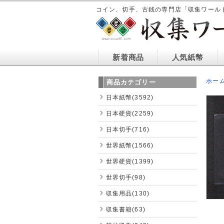
コイン、切手、古銭の専門店「収集ワール
新着商品
人気紙幣
ホー
商品カテゴリー
日本紙幣(3592)
日本硬貨(2259)
日本切手(716)
世界紙幣(1566)
世界硬貨(1399)
世界切手(98)
収集用品(130)
収集書籍(63)