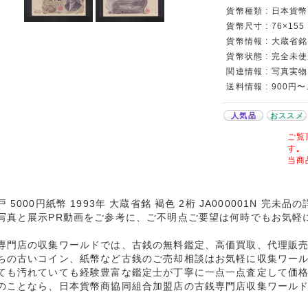
貨幣種類 : 日本貨幣カ
貨幣尺寸 : 76×155
貨幣情報 : 大蔵省銘 
貨幣状態 : 完全未
関連情報 : 写真実物
送料情報 : 900円
人気品
おススメ
ご覧
す｡
当商
 5000円紙幣 1993年 大蔵省銘 褐色 2桁 JA000001N 完未
写真と展示PR動画をご参考に、ご不明点ご要望は何時でもお気軽
専門店の収集ワールドでは、古銭の無料鑑定、高価買取、代理販
ちの古いコイン、紙幣など古銭のご売却相談はお気軽に収集ワー
ても汚れていても経験豊富な鑑定士が丁寧に一点一点査定して価
のことなら、日本貨幣商協同組合加盟店の古銭専門店収集ワール