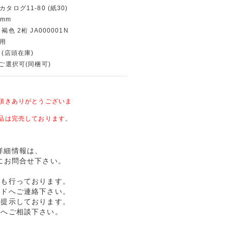
タログ11-80 (紙30)
 mm
褐色 2桁 JA000001N
使用
 (店頭在庫)
〜ご選択可(同梱可)
頂きありがとうございま
品は完売しております。
品の詳細情報は、
にお問合せ下さい。
売も行っております。
ルドへご連絡下さい。
格提示しております。
ドへご相談下さい。