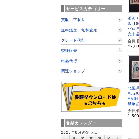
サービスカテゴリー
渋沢万
買取・下取り
沢 1
ゾロ目
無料鑑定・無料査定
完未
グレード代行
会員価
42,0
委託販売
出品代行
関連ショップ
北里柴
札 2
AA6
紙幣
会員価
1,50
営業カレンダー
2026年8月の定休日
日
月
火
水
木
金
土