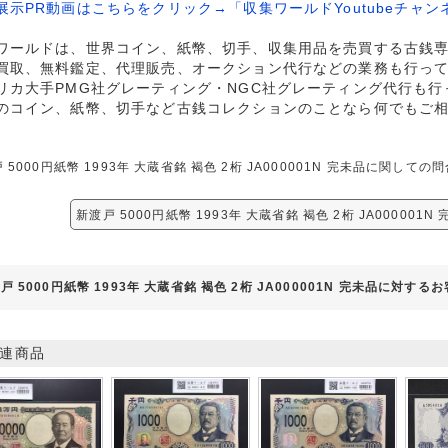
展示PR動画はこちらをクリック→「収集ワールドYoutubeチャン
ワールドは、世界コイン、紙幣、切手、収集用品を売買する古銭
買取、無料鑑定、代理販売、オークション代行などの業務も行っ
リカ大手PMG社グレーティング・NGC社グレーティング代行も行
のコイン、紙幣、切手など古銭コレクションのことなら何でもご
 5000円紙幣 1993年 大蔵省銘 褐色 2桁 JA000001N 完未品に関
新渡戸 5000円紙幣 1993年 大蔵省銘 褐色 2桁 JA000001
戸 5000円紙幣 1993年 大蔵省銘 褐色 2桁 JA000001N 完未品に対する
連商品