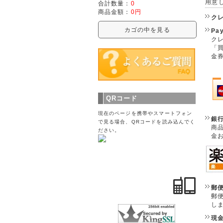
用意
合計数量：
0
商品金額：
0円
ク
カゴの中を見る
Pa
クレ
「
金
QRコード
現在のページを携帯やスマートフォン
銀
で見る場合、QRコードを読み込んでく
商
ださい。
金
郵
郵
し
現