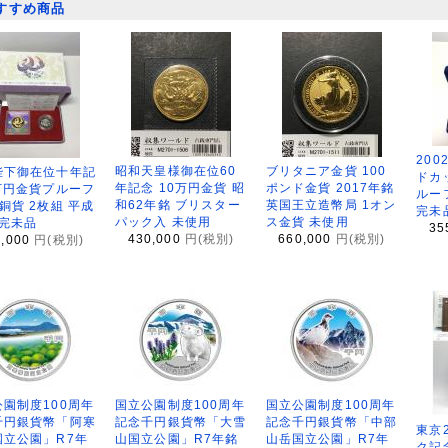
すすめ商品
200
昭和天皇様御在位60
ブリタニア金貨 100
陛下御在位十年記
ドカ
年記念 10万円金貨 昭
ポンド金貨 2017年銘
万円金貨プルーフ
ルー
和62年銘 ブリスター
英国王立造幣局 1オン
銅貨 2枚組 平成
完未
パック入 未使用
ス金貨 未使用
 完未品
35
430,000
円(税別)
660,000
円(税別)
8,000
円(税別)
園制度100周年
国立公園制度100周年
国立公園制度100周年
千円銀貨幣「阿寒
記念千円銀貨幣「大雪
記念千円銀貨幣「中部
東京
国立公園」R7年
山国立公園」R7年銘
山岳国立公園」R7年
ク記