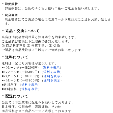
郵便振替
郵便振替は、当店のゆうちょ銀行口座へご送金お願い致します。
現金書留
現金書留にてご決済の場合は収集ワールド店頭宛にご送付お願い致しま
す。
返品・交換について
当店は消費者権利尊重と法令遵守を約束致します。
ご返品及び交換は下記理由のみ対応致します。
① 商品初期不良 ② 当店手違い ③ 偽物
ご返品は商品受取後 3日以内にご連絡お願い致します。
送料について
送料は下記よりお客様が選択します。
■パターンA (一律200円)
（
送料を表示
）
■パターンB (一律360円)
（
送料を表示
）
■パターンC (一律600円)
（
送料を表示
）
■パターンD (一律900円)
（
送料を表示
）
■佐川急便
（
送料を表示
）
■送料無料
（
送料を表示
）
配送について
当店では下記業者に配送をお願いしております。
日本郵便、佐川急便、西濃運輸、その他
商品送料は全て商品ページに表示しております。