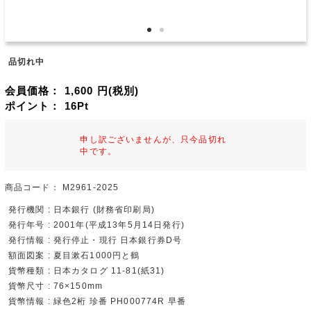
品切れ中
会員価格：
1,600
円(税別)
ポイント：
16
Pt
申し訳ございませんが、只今品切れ
中です。
商品コード：
M2961-2025
発行機関 : 日本銀行 (財務省印刷局)
発行年号 : 2001年(平成13年5月14日発行)
発行情報 : 発行停止・現行 日本銀行券D号
額面図案 : 夏目漱石1000円と鶴
貨幣種類 : 日本カタログ 11-81(紙31)
貨幣尺寸 : 76×150mm
貨幣情報 : 緑色2桁 珍番 PH000774R 早番