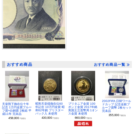
おすすめ商品
おすすめ商品一覧
2002FIFA 日韓ワール
昭和天皇様御在位60
ブリタニア金貨 100
天皇陛下御在位十年
ドカップ 記念金銀プ
年記念 10万円金貨 昭
ポンド金貨 2017年銘
記念 1万円金貨プルー
ルーフ貨幣 2枚セット
和62年銘 ブリスター
英国王立造幣局 1オン
フ貨+白銅貨 2枚組 平
完未品
パック入 未使用
ス金貨 未使用
成11年 完未品
355,000
円(税別)
430,000
660,000
458,000
円(税別)
円(税別)
円(税別)