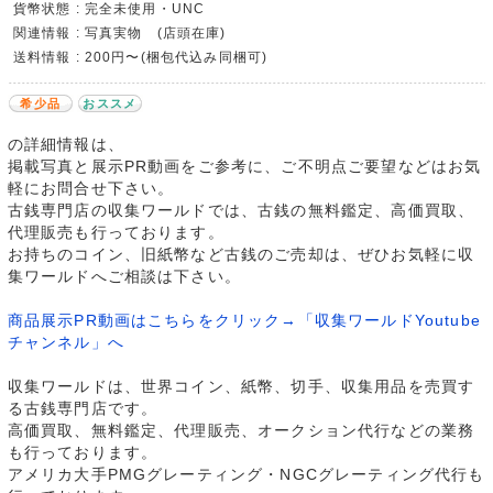
貨幣状態 : 完全未使用・UNC
関連情報 : 写真実物 (店頭在庫)
送料情報 : 200円〜(梱包代込み同梱可)
希少品
おススメ
の詳細情報は、
掲載写真と展示PR動画をご参考に、ご不明点ご要望などはお気
軽にお問合せ下さい。
古銭専門店の収集ワールドでは、古銭の無料鑑定、高価買取、
代理販売も行っております。
お持ちのコイン、旧紙幣など古銭のご売却は、ぜひお気軽に収
集ワールドへご相談は下さい。
商品展示PR動画はこちらをクリック→「収集ワールドYoutube
チャンネル」へ
収集ワールドは、世界コイン、紙幣、切手、収集用品を売買す
る古銭専門店です。
高価買取、無料鑑定、代理販売、オークション代行などの業務
も行っております。
アメリカ大手PMGグレーティング・NGCグレーティング代行も