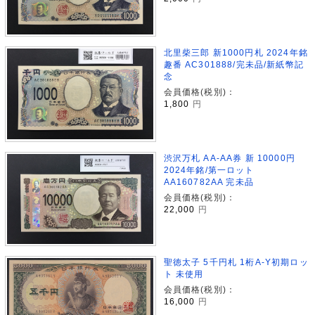
北里柴三郎 新1000円札 2024年銘
趣番 AC301888/完未品/新紙幣記
念
会員価格(税別)：
1,800
円
渋沢万札 AA-AA券 新 10000円
2024年銘/第一ロット
AA160782AA 完未品
会員価格(税別)：
22,000
円
聖徳太子 5千円札 1桁A-Y初期ロッ
ト 未使用
会員価格(税別)：
16,000
円