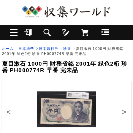
ホーム
日本紙幣
日本銀行券
珍番
夏目漱石 1000円 財務省銘
2001年 緑色2桁 珍番 PH000774R 早番 完未品
夏目漱石 1000円 財務省銘 2001年 緑色2桁 珍
番 PH000774R 早番 完未品
<
>