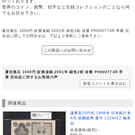
行っております。
世界のコイン、紙幣、切手など古銭コレクションのことなら何
でもお任せ下さい。
夏目漱石 1000円 財務省銘 2001年 緑色2桁 珍番 PH000774R 早番 完
未品に関しての問合せは、下記より気軽にご連絡下さい。
この商品へのお問い合わせ
夏目漱石 1000円 財務省銘 2001年 緑色2桁 珍番 PH000774R 早
番 完未品に対するお客様の声
新規コメントを書き込む
関連商品
議事堂10円札 1946年 日本銀行券
A号 拾圓紙幣 番号.1124422 極美
品
会員価格(税別)：
600
円