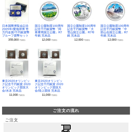
日本国際博覧会記念
国立公園制度100周年
国立公園制度100周年
国立公園制度100周年
2005年/愛地球博 壱
記念千円銀貨幣「阿
記念千円銀貨幣「大
記念千円銀貨幣「中
万円金貨/千円銀貨幣
寒摩周国立公園」R7
雪山国立公園」R7年
部山岳国立公園」R7
プルーフ貨幣セット
年銘 完未品
銘 完未品
年銘 完未品
355,000
12,000
12,000
12,000
円(税別)
円(税別)
円(税別)
円(税別)
東京2020オリンピッ
東京2020オリンピッ
ク記念千円銀貨 2020
ク記念千円銀貨 2020
オリンピック競技大
オリンピック競技大
会/水泳 完未品
会/陸上競技 完未品
11,000
11,000
円(税別)
円(税別)
ご注文の流れ
ご注文