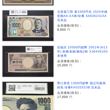
北里柴三郎 新1000円札 2024年銘
初期AA-AA券/珍番 AA636241AA
完未品
会員価格(税別)：
8,800
円
旧福沢 10000円紙幣 2001年(H13
年) 財務省銘/褐色2桁 XJ644810G
未使用
会員価格(税別)：
15,000
円
野口英世 1000円紙幣 国立印刷局
紺色 珍番KH333333B 完未品
会員価格(税別)：
17,000
円