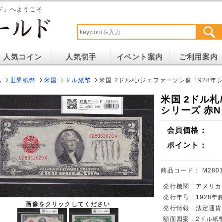
ド」へようこそ
人気コイン
人気切手
イベント案内
ご利用案内
ム
世界紙幣
米国
ドル紙幣
米国 2ドル札/ジェファーソン像 1928年シリ
米国 2ドル札
シリーズ 赤No
会員価格：
ポイント：
商品コード：
M280
発行機関 : アメリカ
発行年号 : 1928
画像をクリックしてください
発行情報 : 法定通
額面図案 : 2ドル