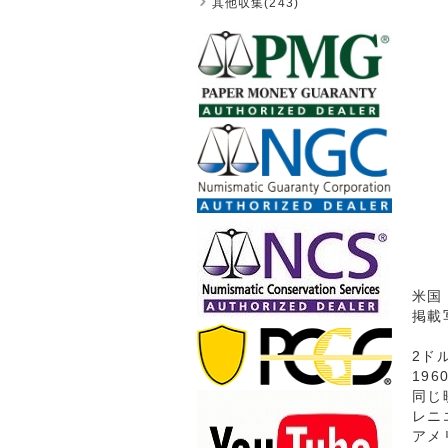
其他収集(243)
米国
掲載
2ド
19
同じ
レニ
アメ