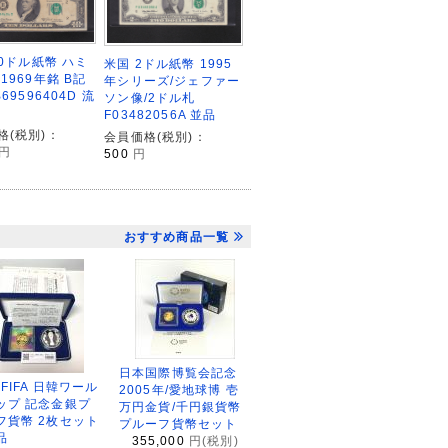
10ドル紙幣 ハミ
米国 2ドル紙幣 1995
1969年銘 B記
年シリーズ/ジェファー
B69596404D 流
ソン像/2ドル札
F03482056A 並品
格(税別)：
会員価格(税別)：
円
500
円
おすすめ商品一覧
日本国際博覧会記念
2FIFA 日韓ワール
2005年/愛地球博 壱
ップ 記念金銀プ
万円金貨/千円銀貨幣
フ貨幣 2枚セット
プルーフ貨幣セット
品
355,000
円(税別)