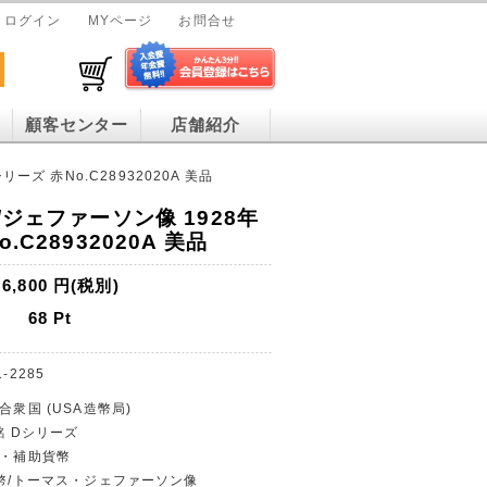
ログイン
MYページ
お問合せ
顧客センター
店舗紹介
ーズ 赤No.C28932020A 美品
/ジェファーソン像 1928年
.C28932020A 美品
6,800
円(税別)
68
Pt
1-2285
合衆国 (USA造幣局)
年銘 Dシリーズ
貨・補助貨幣
紙幣/トーマス・ジェファーソン像