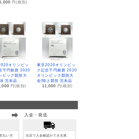
5,000
円(税別)
2020オリンピッ
東京2020オリンピッ
念千円銀貨 2020
ク記念千円銀貨 2020
ンピック競技大
オリンピック競技大
水泳 完未品
会/陸上競技 完未品
1,000
円(税別)
11,000
円(税別)
入金・発送
支払い方
当店で入金確認ができ次第、