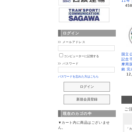
11年
45
ログイン
メールアドレス
国立公
コンピューターに記憶する
記念
パスワード
摩周
銘 完
12
パスワードを忘れた方はこちら
ご
現在のカゴの中
▼カート内に商品はございませ
ん。
「