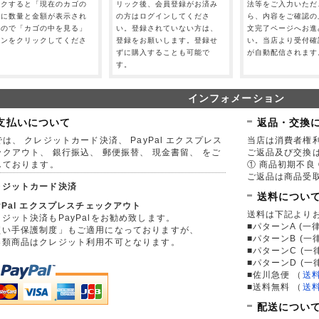
ックすると「現在のカゴの
リック後、会員登録がお済み
法等をご入力いただ
」に数量と金額が表示され
の方はログインしてくださ
ら、内容をご確認の
すので「カゴの中を見る」
い。登録されていない方は、
文完了ページへお進
タンをクリックしてくださ
登録をお願いします。登録せ
い。当店より受付確
。
ずに購入することも可能で
が自動配信されます
す。
インフォメーション
支払いについて
返品・交換
は、 クレジットカード決済、 PayPal エクスプレス
当店は消費者権
ックアウト、 銀行振込、 郵便振替、 現金書留、 をご
ご返品及び交換
しております。
① 商品初期不良 
ご返品は商品受取
レジットカード決済
送料につい
yPal エクスプレスチェックアウト
送料は下記より
ジット決済もPayPalをお勧め致します。
■パターンA (一律
買い手保護制度」もご適用になっておりますが、
■パターンB (一
券類商品はクレジット利用不可となります。
■パターンC (一
■パターンD (一
■佐川急便
（
送
■送料無料
（
送
配送につい