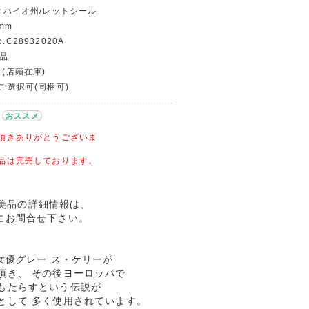
/ オハイオ州/レットシール
mm
.C28932020A
並品
 (店頭在庫)
〜ご選択可(同梱可)
おススメ
頂きありがとうございま
品は完売しております。
A 美品の詳細情報は、
にお問合せ下さい。
女優グレー ス・ケリーが
頂き、 その後ヨーロッパで
もたらすという伝説が
として 多く使用されています。