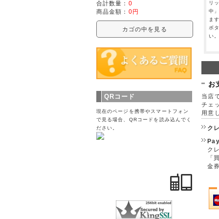
リ
合計数量：
0
中
商品金額：
0円
ま
ボ
カゴの中を見る
い
お
当店で
QRコード
チェ
現在のページを携帯やスマートフォン
用意
で見る場合、QRコードを読み込んでく
ク
ださい。
Pa
クレ
「
金