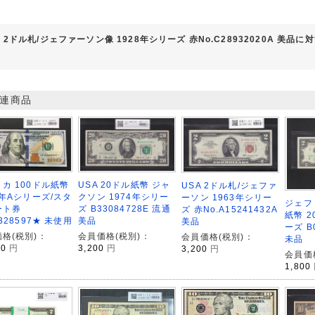
 2ドル札/ジェファーソン像 1928年シリーズ 赤No.C28932020A 美品
連商品
カ 100ドル紙幣
USA 20ドル紙幣 ジャ
USA 2ドル札/ジェファ
9年Aシリーズ/スタ
クソン 1974年シリー
ーソン 1963年シリー
ジェフ
ート券
ズ B33084728E 流通
ズ 赤No.A15241432A
紙幣 2
3328597★ 未使用
美品
美品
ーズ B
格(税別)：
会員価格(税別)：
会員価格(税別)：
未品
00
円
3,200
円
3,200
円
会員価
1,800