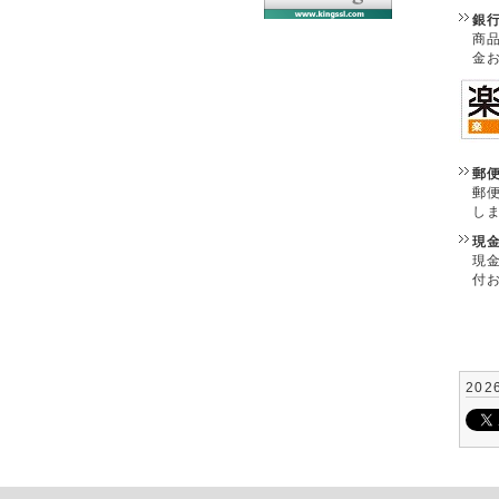
銀
商
金
郵
郵
し
現
現
付
202