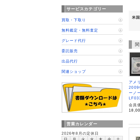
サービスカテゴリー
米国
買取・下取り
無料鑑定・無料査定
グレード代行
関
委託販売
出品代行
関連ショップ
アメリ
200
ーノ
LF0
会員価
18,0
営業カレンダー
2026年8月の定休日
日
月
火
水
木
金
土