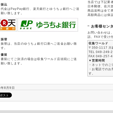
当店では下記業
行振込
日本郵便、佐川
品代金はPayPay銀行、楽天銀行とゆうちょ銀行へご送
商品送料は全て
お願い致します。
高額商品には保
お客様セン
お問い合わせは
話、FAXで受け
便振替
収集ワールド
便振替は、当店のゆうちょ銀行口座へご送金お願い致
〒350-1117 
ます。
TEL 049-249-
金書留
FAX 049-257-
金書留にてご決済の場合は収集ワールド店頭宛にご送
▼営業時間
お願い致します。
・ネットでのご
・お電話でのお問
す。
6年8月9日