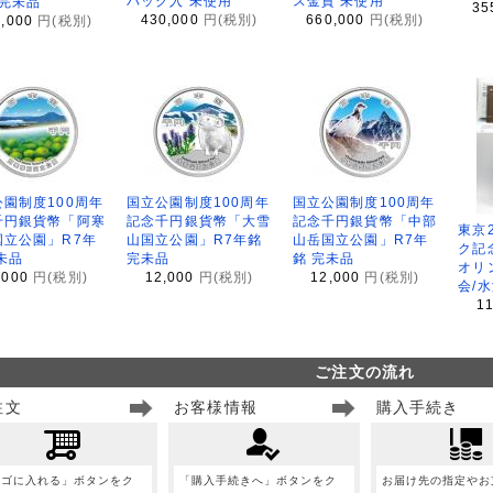
パック入 未使用
ス金貨 未使用
 完未品
35
430,000
円(税別)
660,000
円(税別)
8,000
円(税別)
園制度100周年
国立公園制度100周年
国立公園制度100周年
千円銀貨幣「阿寒
記念千円銀貨幣「大雪
記念千円銀貨幣「中部
東京
国立公園」R7年
山国立公園」R7年銘
山岳国立公園」R7年
ク記
未品
完未品
銘 完未品
オリ
,000
円(税別)
12,000
円(税別)
12,000
円(税別)
会/
1
ご注文の流れ
注文
お客様情報
購入手続き
カゴに入れる」ボタンをク
「購入手続きへ」ボタンをク
お届け先の指定やお