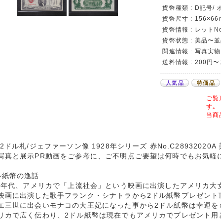
貨幣種類 : D記号
貨幣尺寸 : 156×66
貨幣情報 : レットNo
貨幣状態 : 美品〜
関連情報 : 写真実物
送料情報 : 200円
人気品
特価品
ご覧
す｡
当商
 2ドル札/ジェファーソン像 1928年シリーズ 赤No.C28932020
写真と展示PR動画をご参考に、ご不明点ご要望は何時でもお気軽
ル紙幣の逸話
60年代、アメリカで「上流社会」という映画に出演したアメリカ大
映画に出演した歌手フランク・シナトラから2ドル紙幣プレゼント
エ三世に出会いモナコの大王妃になった事から2ドル紙幣は幸運を
リカで広く伝わり、2ドル紙幣は現在でもアメリカでプレゼント用