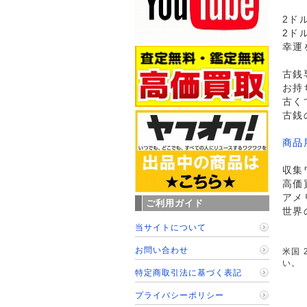
2ド
2ド
幸運
古銭
お持
古く
古銭
商品
収集
高価
アメ
ご利用ガイド
世界
当サイトについて
お問い合わせ
米国 
い。
特定商取引法に基づく表記
プライバシーポリシー