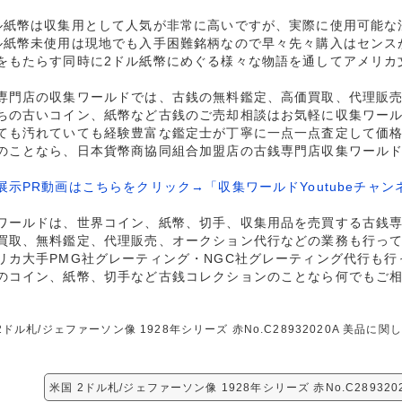
ル紙幣は収集用として人気が非常に高いですが、実際に使用可能な
ル紙幣未使用は現地でも入手困難銘柄なので早々先々購入はセンス
をもたらす同時に2ドル紙幣にめぐる様々な物語を通してアメリカ
専門店の収集ワールドでは、古銭の無料鑑定、高価買取、代理販
ちの古いコイン、紙幣など古銭のご売却相談はお気軽に収集ワー
ても汚れていても経験豊富な鑑定士が丁寧に一点一点査定して価
のことなら、日本貨幣商協同組合加盟店の古銭専門店収集ワール
展示PR動画はこちらをクリック→「収集ワールドYoutubeチャン
ワールドは、世界コイン、紙幣、切手、収集用品を売買する古銭
買取、無料鑑定、代理販売、オークション代行などの業務も行っ
リカ大手PMG社グレーティング・NGC社グレーティング代行も行
のコイン、紙幣、切手など古銭コレクションのことなら何でもご
2ドル札/ジェファーソン像 1928年シリーズ 赤No.C28932020A 美
米国 2ドル札/ジェファーソン像 1928年シリーズ 赤No.C28932