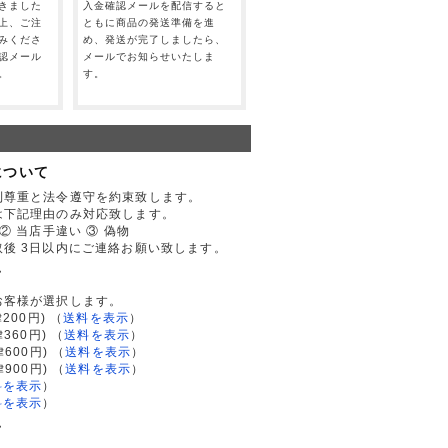
きました
入金確認メールを配信すると
上、ご注
ともに商品の発送準備を進
みくださ
め、発送が完了しましたら、
認メール
メールでお知らせいたしま
。
す。
について
利尊重と法令遵守を約束致します。
は下記理由のみ対応致します。
② 当店手違い ③ 偽物
後 3日以内にご連絡お願い致します。
て
お客様が選択します。
200円)
（
送料を表示
）
律360円)
（
送料を表示
）
律600円)
（
送料を表示
）
律900円)
（
送料を表示
）
料を表示
）
料を表示
）
て