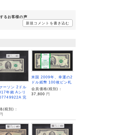
に対するお客様の声
新規コメントを書き込む
米国 2009年、幸運の2
ドル紙幣 100枚ピン札
ァーソン 2ドル
会員価格(税別)：
017年銘 Aシリ
37,800
円
07749922A 完
格(税別)：
円