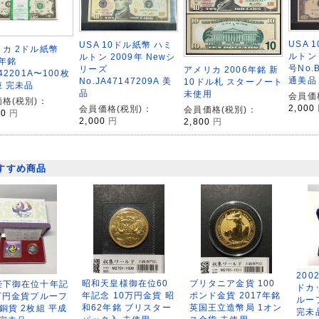
USA 
USA 10ドル紙幣 ハミ
カ 2ドル紙幣
ルトン 
ルトン 2009年 Newシ
9年銘
号No.
リーズ
アメリカ 2006年銘 新
42201A〜100枚
通美品
No.JA47147209A 美
10ドル札 スターノート
 完未品
品
未使用
会員価
格(税別)：
2,000
会員価格(税別)：
会員価格(税別)：
00
円
2,000
円
2,800
円
すすめ商品
200
昭和天皇様御在位60
ブリタニア金貨 100
陛下御在位十年記
ドカ
年記念 10万円金貨 昭
ポンド金貨 2017年銘
万円金貨プルーフ
ルー
和62年銘 ブリスター
英国王立造幣局 1オン
銅貨 2枚組 平成
完未