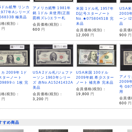
 5ドル紙幣 リンカ
アメリカ紙幣 1981年
USA
米国 1ドル札 1957年
1977年Aシリーズ
銘 1ドル 未使用(正面
200
D記号スターノート
356833B 極美品
図柄ズレ)エラー札
ーン I
No.★07580451B 完
格(税別)：
品
未品
会員価格(税別)：
0
円
600
円
会員価
会員価格(税別)：
900
円
12,000
円
カ 2009年 1ド
USA米国 100ドル
USA 2ドル札/ジェファ
アメリ
 スターノート
2009年銘 希少スター
ーソン 1963年シリー
200
09899☆ 1枚 完
ノート 補充券 完未品
ズ 赤No.A15241432A
号 G9
美品
会員価格(税別)：
用
格(税別)：
19,800
円
会員価格(税別)：
会員価
0
円
3,200
円
600
円
すすめ商品