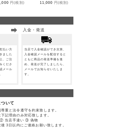
1,000
円(税別)
11,000
円(税別)
入金・発送
支払い方
当店で入金確認ができ次第、
きました
入金確認メールを配信すると
上、ご注
ともに商品の発送準備を進
みくださ
め、発送が完了しましたら、
認メール
メールでお知らせいたしま
。
す。
について
利尊重と法令遵守を約束致します。
は下記理由のみ対応致します。
② 当店手違い ③ 偽物
後 3日以内にご連絡お願い致します。