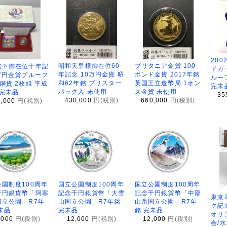
200
昭和天皇様御在位60
ブリタニア金貨 100
陛下御在位十年記
ドカ
年記念 10万円金貨 昭
ポンド金貨 2017年銘
万円金貨プルーフ
ルー
和62年銘 ブリスター
英国王立造幣局 1オン
銅貨 2枚組 平成
完未
パック入 未使用
ス金貨 未使用
 完未品
35
430,000
円(税別)
660,000
円(税別)
8,000
円(税別)
園制度100周年
国立公園制度100周年
国立公園制度100周年
千円銀貨幣「阿寒
記念千円銀貨幣「大雪
記念千円銀貨幣「中部
東京
国立公園」R7年
山国立公園」R7年銘
山岳国立公園」R7年
ク記
未品
完未品
銘 完未品
オリ
,000
円(税別)
12,000
円(税別)
12,000
円(税別)
会/