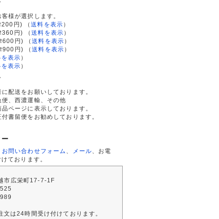
て
お客様が選択します。
200円)
（
送料を表示
）
律360円)
（
送料を表示
）
律600円)
（
送料を表示
）
律900円)
（
送料を表示
）
料を表示
）
料を表示
）
て
者に配送をお願いしております。
急便、西濃運輸、その他
商品ページに表示しております。
証付書留便をお勧めしております。
ター
、
お問い合わせフォーム
、
メール
、お電
付けております。
川越市広栄町17-7-1F
2525
4989
注文は24時間受け付けております。