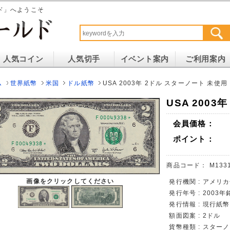
ド」へようこそ
人気コイン
人気切手
イベント案内
ご利用案内
ム
世界紙幣
米国
ドル紙幣
USA 2003年 2ドル スターノート 未使用
USA 200
会員価格：
ポイント：
商品コード：
M133
画像をクリックしてください
発行機関 : アメリ
発行年号 : 2003年
発行情報 : 現行紙幣
額面図案 : 2ドル
貨幣種類 : スター