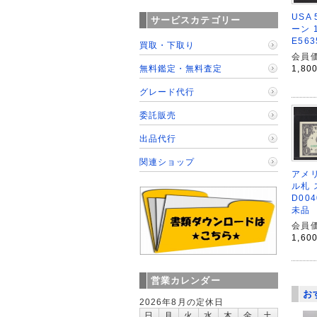
USA
サービスカテゴリー
ーン 
E56
買取・下取り
会員価
無料鑑定・無料査定
1,80
グレード代行
委託販売
出品代行
関連ショップ
アメリ
ル札
D004
未品
会員価
1,60
営業カレンダー
お
2026年8月の定休日
日
月
火
水
木
金
土