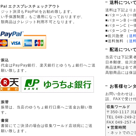
送料につい
yPal エクスプレスチェックアウト
送料は下記より
ジット決済もPayPalをお勧め致します。
■パターンA (一律
買い手保護制度」もご適用になっておりますが、
■パターンB (一
券類商品はクレジット利用不可となります。
■パターンC (一
■パターンD (一
■佐川急便
（
送
■送料無料
（
送
配送につい
当店では下記業
行振込
日本郵便、佐川
品代金はPayPay銀行、楽天銀行とゆうちょ銀行へご送
商品送料は全て
お願い致します。
高額商品には保
お客様セン
お問い合わせは
話、FAXで受け
便振替
収集ワールド
便振替は、当店のゆうちょ銀行口座へご送金お願い致
〒350-1117 
ます。
TEL 049-249-
金書留
FAX 049-257-
金書留にてご決済の場合は収集ワールド店頭宛にご送
▼営業時間
お願い致します。
・ネットでのご