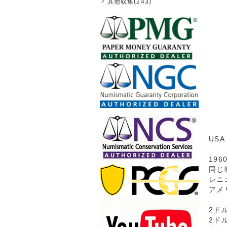
其他収集(243)
USA
19
同じ
レニ
アメ
2ド
2ド