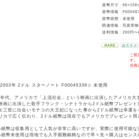
貨幣尺寸 : 66×156
貨幣情報 : F00049
貨幣状態 : 未使用
関連情報 : 写真実物
送料情報 : 200円〜
RARE
おススメ
ご覧
す｡
当商
 2003年 2ドル スターノート F00049338☆ 未使用
60年代、アメリカで「上流社会」という映画に出演したアメリカ大
映画に出演した歌手フランク・シナトラから2ドル紙幣プレゼント
エ三世に出会いモナコの大王妃になった事から2ドル紙幣は幸運を
リカで広く伝わり、2ドル紙幣は現在でもアメリカでプレゼント用
ル紙幣は収集用として人気が非常に高いですが、実際に使用可能な
ル紙幣未使用は現地でも入手困難銘柄なので早々先々購入はセンス