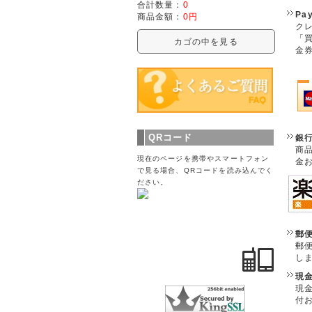
合計数量：
0
Pa
商品金額：
0円
クレ
「
カゴの中を見る
金
QRコード
銀
商
現在のページを携帯やスマートフォン
金
で見る場合、QRコードを読み込んでく
ださい。
郵
郵
し
現
現
付