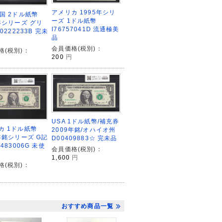
アメリカ 1995年シリ
米国 2ドル紙幣
ーズ 1ドル紙幣
3年シリーズ グリ
I76757041D 流通極美
20222233B 完未
品
会員価格(税別)：
格(税別)：
200
円
USA 1ドル紙幣/補充券
カ 1ドル紙幣
2009年銘/オハイオ州
9年銘シリーズ G記
D00409883☆ 完未品
7483006G 未使
会員価格(税別)：
1,600
円
格(税別)：
おすすめ商品一覧