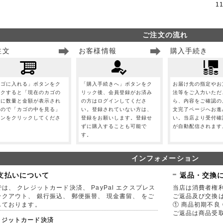
1
ご注文の流れ
注文
お客様情報
購入手続き
カゴに入れる」ボタンをク
「購入手続きへ」ボタンをク
お届け先の指定やお
ックすると「現在のカゴの
リック後、会員登録がお済み
法等をご入力いただ
」に数量と金額が表示され
の方はログインしてくださ
ら、内容をご確認の
すので「カゴの中を見る」
い。登録されていない方は、
文完了ページへお進
タンをクリックしてくださ
登録をお願いします。登録せ
い。当店より受付確
。
ずに購入することも可能で
が自動配信されます
す。
インフォメーション
支払いについて
返品・交換
は、 クレジットカード決済、 PayPal エクスプレス
当店は消費者権
ックアウト、 銀行振込、 郵便振替、 現金書留、 をご
ご返品及び交換
しております。
① 商品初期不良 
ご返品は商品受取
レジットカード決済