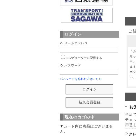
ご
ログイン
メールアドレス
「
リ
コンピューターに記憶する
中
パスワード
ま
ボ
い
パスワードを忘れた方はこちら
お
当店で
現在のカゴの中
チェ
用意
▼カート内に商品はございませ
ん。
ク