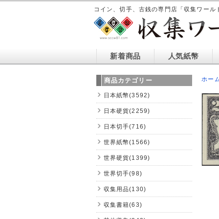
コイン、切手、古銭の専門店「収集ワール
新着商品
人気紙幣
ホー
商品カテゴリー
日本紙幣(3592)
日本硬貨(2259)
日本切手(716)
世界紙幣(1566)
世界硬貨(1399)
世界切手(98)
収集用品(130)
収集書籍(63)