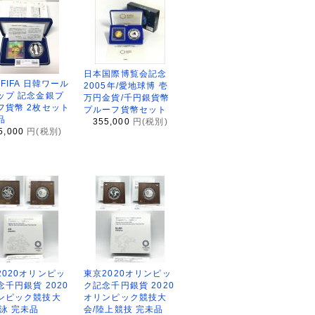
日本国際博覧会記念
2FIFA 日韓ワール
2005年/愛地球博 壱
ップ 記念金銀プ
万円金貨/千円銀貨幣
フ貨幣 2枚セット
プルーフ貨幣セット
品
355,000
円(税別)
5,000
円(税別)
2020オリンピッ
東京2020オリンピッ
念千円銀貨 2020
ク記念千円銀貨 2020
ンピック競技大
オリンピック競技大
水泳 完未品
会/陸上競技 完未品