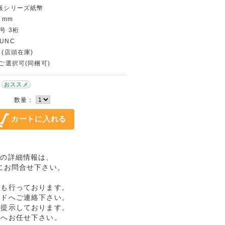
3版シリーズ紙幣
5 mm
号 3桁
UNC
 (店頭在庫)
〜ご選択可(同梱可)
おススメ
数量：
使用の詳細情報は、
にお問合せ下さい。
売も行っております。
ルドへご連絡下さい。
格提示しております。
ドへお任せ下さい。