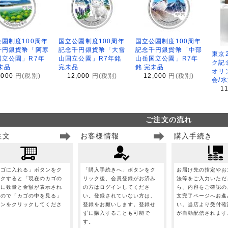
園制度100周年
国立公園制度100周年
国立公園制度100周年
千円銀貨幣「阿寒
記念千円銀貨幣「大雪
記念千円銀貨幣「中部
東京
国立公園」R7年
山国立公園」R7年銘
山岳国立公園」R7年
ク記
未品
完未品
銘 完未品
オリ
,000
円(税別)
12,000
円(税別)
12,000
円(税別)
会/
1
ご注文の流れ
注文
お客様情報
購入手続き
カゴに入れる」ボタンをク
「購入手続きへ」ボタンをク
お届け先の指定やお
ックすると「現在のカゴの
リック後、会員登録がお済み
法等をご入力いただ
」に数量と金額が表示され
の方はログインしてくださ
ら、内容をご確認の
すので「カゴの中を見る」
い。登録されていない方は、
文完了ページへお進
タンをクリックしてくださ
登録をお願いします。登録せ
い。当店より受付確
。
ずに購入することも可能で
が自動配信されます
す。