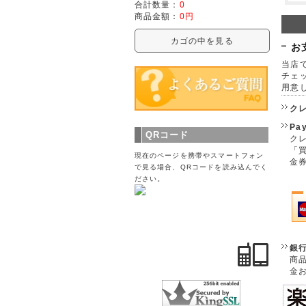
合計数量：
0
商品金額：
0円
カゴの中を見る
お
当店で
チェ
用意
ク
Pa
QRコード
クレ
「
現在のページを携帯やスマートフォン
金
で見る場合、QRコードを読み込んでく
ださい。
銀
商
金