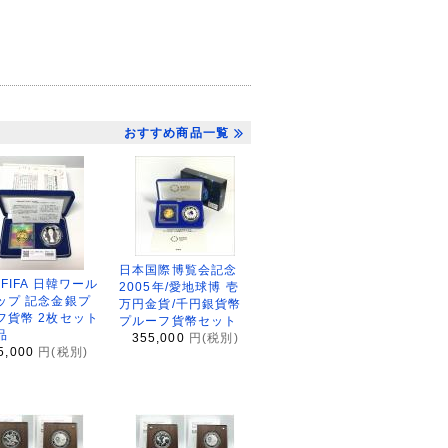
おすすめ商品一覧
日本国際博覧会記念
2FIFA 日韓ワール
2005年/愛地球博 壱
ップ 記念金銀プ
万円金貨/千円銀貨幣
フ貨幣 2枚セット
プルーフ貨幣セット
品
355,000
円(税別)
5,000
円(税別)