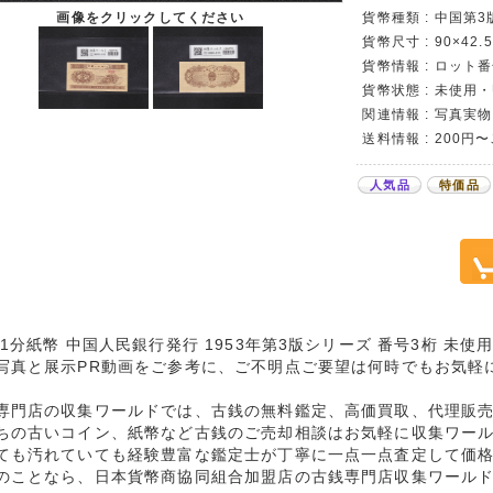
貨幣種類 : 中国第
画像をクリックしてください
貨幣尺寸 : 90×42.
貨幣情報 : ロット番
貨幣状態 : 未使用・
関連情報 : 写真実物
送料情報 : 200円
人気品
特価品
 1分紙幣 中国人民銀行発行 1953年第3版シリーズ 番号3桁 未
写真と展示PR動画をご参考に、ご不明点ご要望は何時でもお気軽
専門店の収集ワールドでは、古銭の無料鑑定、高価買取、代理販
ちの古いコイン、紙幣など古銭のご売却相談はお気軽に収集ワー
ても汚れていても経験豊富な鑑定士が丁寧に一点一点査定して価
のことなら、日本貨幣商協同組合加盟店の古銭専門店収集ワール