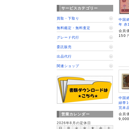
サービスカテゴリー
買取・下取り
中国紙
年 赤
無料鑑定・無料査定
会員価
150
グレード代行
委託販売
出品代行
関連ショップ
中国紙
緑帯1
完未
営業カレンダー
会員価
9,00
2026年8月の定休日
日
月
火
水
木
金
土