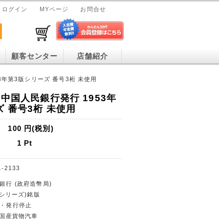
ログイン
MYページ
お問合せ
顧客センター
店舗紹介
3年第3版シリーズ 番号3桁 未使用
 中国人民銀行発行 1953年
 番号3桁 未使用
100
円(税別)
1
Pt
1-2133
銀行 (政府造幣局)
年(シリーズ)銘版
貨・発行停止
幣/国産貨物汽車