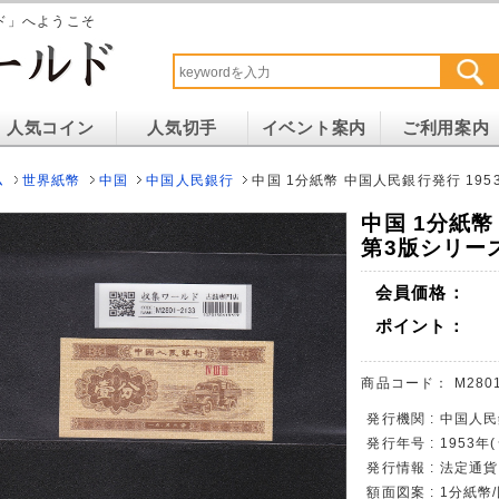
ド」へようこそ
人気コイン
人気切手
イベント案内
ご利用案内
ム
世界紙幣
中国
中国人民銀行
中国 1分紙幣 中国人民銀行発行 195
中国 1分紙幣
第3版シリーズ
会員価格：
ポイント：
商品コード：
M280
発行機関 : 中国人民
発行年号 : 1953
発行情報 : 法定通
額面図案 : 1分紙