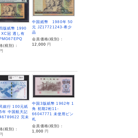
中国紙幣 1980年 50
元 JZ17721243-希少
四版紙幣 1990
品
 XC冠 透し有
MG67EPQ
会員価格(税別)：
12,000
円
格(税別)：
円
中国3版紙幣 1962年 1
民銀行 100元紙
角 初期2桁11-
15年 中国航天記
66047771 未使用ピン
46789622 完未
札
会員価格(税別)：
格(税別)：
1,000
円
円