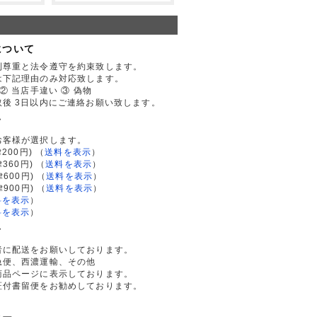
について
利尊重と法令遵守を約束致します。
は下記理由のみ対応致します。
② 当店手違い ③ 偽物
後 3日以内にご連絡お願い致します。
て
お客様が選択します。
200円)
（
送料を表示
）
律360円)
（
送料を表示
）
律600円)
（
送料を表示
）
律900円)
（
送料を表示
）
料を表示
）
料を表示
）
て
者に配送をお願いしております。
急便、西濃運輸、その他
商品ページに表示しております。
証付書留便をお勧めしております。