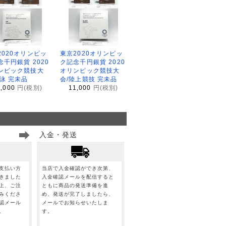
2020オリンピッ
東京2020オリンピッ
念千円銀貨 2020
ク記念千円銀貨 2020
ンピック競技大
オリンピック競技大
水泳 完未品
会/陸上競技 完未品
1,000
円(税別)
11,000
円(税別)
入金・発送
支払い方
当店で入金確認ができ次第、
きました
入金確認メールを配信すると
上、ご注
ともに商品の発送準備を進
みくださ
め、発送が完了しましたら、
認メール
メールでお知らせいたしま
。
す。