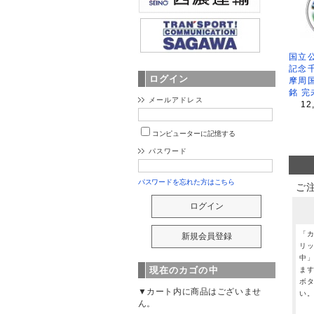
国立公
記念
ログイン
摩周
銘 完
メールアドレス
12
コンピューターに記憶する
パスワード
パスワードを忘れた方はこちら
ご
「
リ
中
現在のカゴの中
ま
ボ
▼カート内に商品はございませ
い
ん。