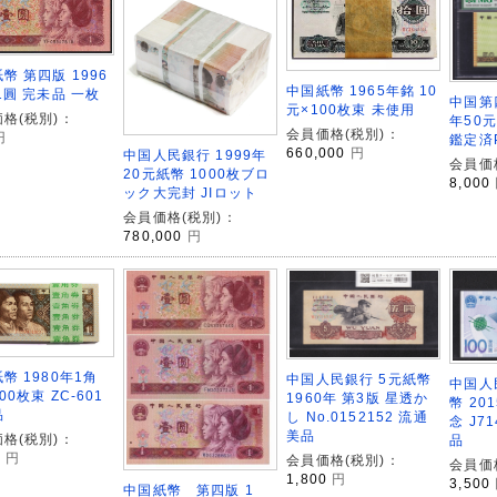
幣 第四版 1996
中国紙幣 1965年銘 10
1圓 完未品 一枚
中国第
元×100枚束 未使用
格(税別)：
年50元
会員価格(税別)：
円
鑑定済P
660,000
円
中国人民銀行 1999年
会員価
20元紙幣 1000枚ブロ
8,000
ック大完封 JIロット
会員価格(税別)：
780,000
円
幣 1980年1角
中国人民銀行 5元紙幣
中国人
00枚束 ZC-601
1960年 第3版 星透か
幣 20
品
し No.0152152 流通
念 J71
美品
格(税別)：
品
0
円
会員価格(税別)：
会員価
1,800
円
3,500
中国紙幣 第四版 1