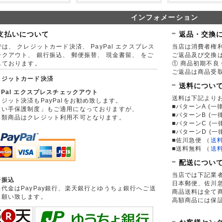
インフォメーション
支払いについて
返品・交換
は、 クレジットカード決済、 PayPal エクスプレス
当店は消費者権
ックアウト、 銀行振込、 郵便振替、 現金書留、 をご
ご返品及び交換
しております。
① 商品初期不良 
ご返品は商品受取
レジットカード決済
送料につい
yPal エクスプレスチェックアウト
送料は下記より
ジット決済もPayPalをお勧め致します。
■パターンA (一律
買い手保護制度」もご適用になっておりますが、
■パターンB (一
券類商品はクレジット利用不可となります。
■パターンC (一
■パターンD (一
■佐川急便
（
送
■送料無料
（
送
配送につい
当店では下記業
行振込
日本郵便、佐川
品代金はPayPay銀行、楽天銀行とゆうちょ銀行へご送
商品送料は全て
お願い致します。
高額商品には保