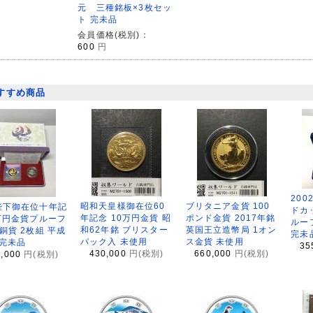
元 三種銘板×3枚セッ
ト 完未品
会員価格(税別)：
600
円
すすめ商品
200
昭和天皇様御在位60
ブリタニア金貨 100
陛下御在位十年記
ドカ
年記念 10万円金貨 昭
ポンド金貨 2017年銘
万円金貨プルーフ
ルー
和62年銘 ブリスター
英国王立造幣局 1オン
銅貨 2枚組 平成
完未
パック入 未使用
ス金貨 未使用
 完未品
35
430,000
円(税別)
660,000
円(税別)
8,000
円(税別)