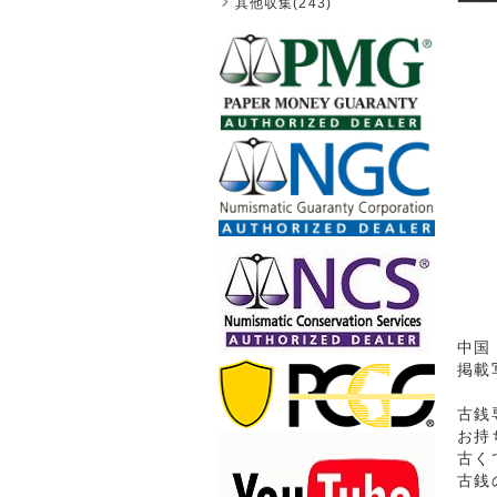
其他収集(243)
中国
掲載
古銭
お持
古く
古銭