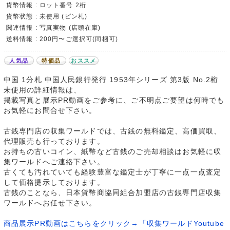
貨幣情報 : ロット番号 2桁
貨幣状態 : 未使用 (ピン札)
関連情報 : 写真実物 (店頭在庫)
送料情報 : 200円〜ご選択可(同梱可)
人気品
特価品
おススメ
中国 1分札 中国人民銀行発行 1953年シリーズ 第3版 No.2桁
未使用の詳細情報は、
掲載写真と展示PR動画をご参考に、ご不明点ご要望は何時でも
お気軽にお問合せ下さい。
古銭専門店の収集ワールドでは、古銭の無料鑑定、高価買取、
代理販売も行っております。
お持ちの古いコイン、紙幣など古銭のご売却相談はお気軽に収
集ワールドへご連絡下さい。
古くても汚れていても経験豊富な鑑定士が丁寧に一点一点査定
して価格提示しております。
古銭のことなら、日本貨幣商協同組合加盟店の古銭専門店収集
ワールドへお任せ下さい。
商品展示PR動画はこちらをクリック→「収集ワールドYoutube