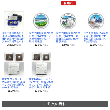
日本国際博覧会記念
国立公園制度100周年
国立公園制度100周年
国立公園制度100周年
2005年/愛地球博 壱
記念千円銀貨幣「阿
記念千円銀貨幣「大
記念千円銀貨幣「中
万円金貨/千円銀貨幣
寒摩周国立公園」R7
雪山国立公園」R7年
部山岳国立公園」R7
プルーフ貨幣セット
年銘 完未品
銘 完未品
年銘 完未品
355,000
12,000
12,000
12,000
円(税別)
円(税別)
円(税別)
円(税別)
東京2020オリンピッ
東京2020オリンピッ
ク記念千円銀貨 2020
ク記念千円銀貨 2020
オリンピック競技大
オリンピック競技大
会/水泳 完未品
会/陸上競技 完未品
11,000
11,000
円(税別)
円(税別)
ご注文の流れ