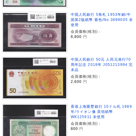
中国人民銀行 5角札 1953年銘/中
国第2版紙幣 紫色/No.3699005 未
使用
会員価格(税別)：
8,800
円
中国人民銀行 50元 人民元発行70
周年記念 2018年 J051213994 完
未品
会員価格(税別)：
2,600
円
香港上海匯豐銀行 10ドル札 1989
年/ライオン像 英領紙幣
WK125911 未使用
会員価格(税別)：
800
円