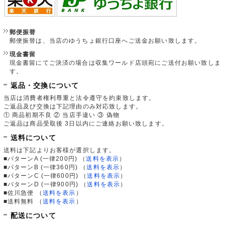
郵便振替
郵便振替は、当店のゆうちょ銀行口座へご送金お願い致します。
現金書留
現金書留にてご決済の場合は収集ワールド店頭宛にご送付お願い致しま
す。
返品・交換について
当店は消費者権利尊重と法令遵守を約束致します。
ご返品及び交換は下記理由のみ対応致します。
① 商品初期不良 ② 当店手違い ③ 偽物
ご返品は商品受取後 3日以内にご連絡お願い致します。
送料について
送料は下記よりお客様が選択します。
■パターンA (一律200円)
（
送料を表示
）
■パターンB (一律360円)
（
送料を表示
）
■パターンC (一律600円)
（
送料を表示
）
■パターンD (一律900円)
（
送料を表示
）
■佐川急便
（
送料を表示
）
■送料無料
（
送料を表示
）
配送について