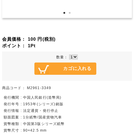
会員価格：
100
円(税別)
ポイント：
1
Pt
数量：
商品コード：
M2961-3349
発行機関 : 中国人民銀行(造幣局)
発行年号 : 1953年(シリーズ)銘版
発行情報 : 法定通貨・発行停止
額面図案 : 1分紙幣/国産貨物汽車
貨幣種類 : 中国第3版シリーズ紙幣
貨幣尺寸 : 90×42.5 mm