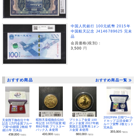
中国人民銀行 100元紙幣 2015年
中国航天記念 J4146789625 完未
品
会員価格(税別)：
3,500
円
おすすめ商品
おすすめ商品一覧
2002FIFA 日韓ワール
昭和天皇様御在位60
ブリタニア金貨 100
天皇陛下御在位十年
ドカップ 記念金銀プ
年記念 10万円金貨 昭
ポンド金貨 2017年銘
記念 1万円金貨プルー
ルーフ貨幣 2枚セット
和62年銘 ブリスター
英国王立造幣局 1オン
フ貨+白銅貨 2枚組 平
完未品
パック入 未使用
ス金貨 未使用
成11年 完未品
355,000
円(税別)
430,000
660,000
458,000
円(税別)
円(税別)
円(税別)