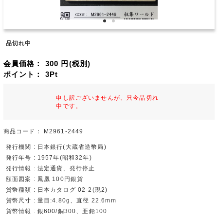
品切れ中
会員価格：
300
円(税別)
ポイント：
3
Pt
申し訳ございませんが、只今品切れ
中です。
商品コード：
M2961-2449
発行機関 : 日本銀行(大蔵省造幣局)
発行年号 : 1957年(昭和32年)
発行情報 : 法定通貨、発行停止
額面図案 : 鳳凰 100円銀貨
貨幣種類 : 日本カタログ 02-2(現2)
貨幣尺寸 : 量目:4.80g、直径 22.6mm
貨幣情報 : 銀600/銅300、亜鉛100