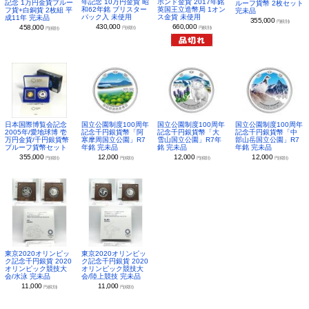
年記念 10万円金貨 昭
ポンド金貨 2017年銘
記念 1万円金貨プルー
ルーフ貨幣 2枚セット
和62年銘 ブリスター
英国王立造幣局 1オン
フ貨+白銅貨 2枚組 平
完未品
パック入 未使用
ス金貨 未使用
成11年 完未品
355,000
円(税別)
430,000
660,000
458,000
円(税別)
円(税別)
円(税別)
日本国際博覧会記念
国立公園制度100周年
国立公園制度100周年
国立公園制度100周年
2005年/愛地球博 壱
記念千円銀貨幣「阿
記念千円銀貨幣「大
記念千円銀貨幣「中
万円金貨/千円銀貨幣
寒摩周国立公園」R7
雪山国立公園」R7年
部山岳国立公園」R7
プルーフ貨幣セット
年銘 完未品
銘 完未品
年銘 完未品
355,000
12,000
12,000
12,000
円(税別)
円(税別)
円(税別)
円(税別)
東京2020オリンピッ
東京2020オリンピッ
ク記念千円銀貨 2020
ク記念千円銀貨 2020
オリンピック競技大
オリンピック競技大
会/水泳 完未品
会/陸上競技 完未品
11,000
11,000
円(税別)
円(税別)