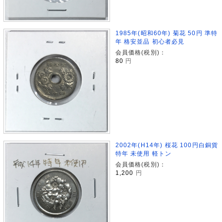
1985年(昭和60年) 菊花 50円 準特
年 格安並品 初心者必見
会員価格(税別)：
80
円
2002年(H14年) 桜花 100円白銅貨
特年 未使用 軽トン
会員価格(税別)：
1,200
円