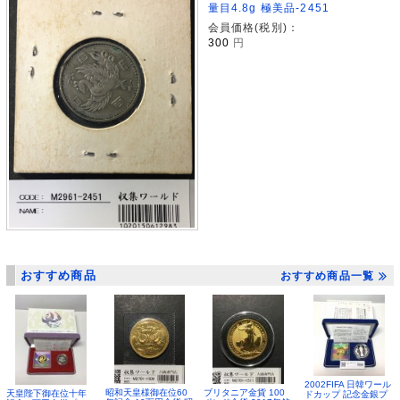
量目4.8g 極美品-2451
会員価格(税別)：
300
円
おすすめ商品
おすすめ商品一覧
2002FIFA 日韓ワール
昭和天皇様御在位60
ブリタニア金貨 100
天皇陛下御在位十年
ドカップ 記念金銀プ