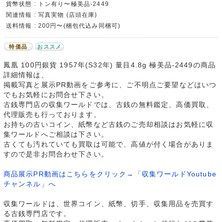
貨幣状態 : トン有り〜極美品-2449
関連情報 : 写真実物 (店頭在庫)
送料情報 : 200円〜(梱包代込み同梱可)
特価品
おススメ
鳳凰 100円銀貨 1957年(S32年) 量目4.8g 極美品-2449の商品
詳細情報は、
掲載写真と展示PR動画をご参考に、ご不明点ご要望などはいつ
でもお気軽にお問合せ下さい。
古銭専門店の収集ワールドでは、古銭の無料鑑定、高価買取、
代理販売も行っております。
お持ちの古いコイン、紙幣など古銭のご売却相談はお気軽に収
集ワールドへご相談は下さい。
古くても汚れていても買取は可能で、高値が付く場合がありま
すので是非お問合わせ下さい。
商品展示PR動画はこちらをクリック→「収集ワールドYoutube
チャンネル」へ
収集ワールドは、世界コイン、紙幣、切手、収集用品を売買す
る古銭専門店です。