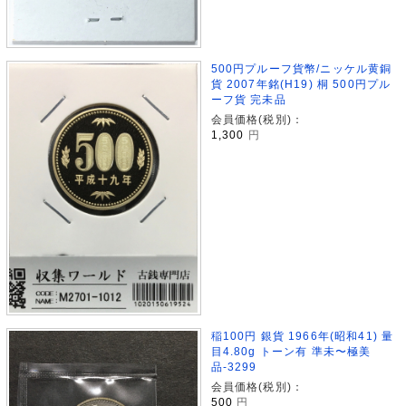
500円プルーフ貨幣/ニッケル黄銅
貨 2007年銘(H19) 桐 500円プル
ーフ貨 完未品
会員価格(税別)：
1,300
円
稲100円 銀貨 1966年(昭和41) 量
目4.80g トーン有 準未〜極美
品-3299
会員価格(税別)：
500
円