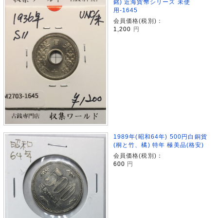
銘) 近海貨幣シリーズ 未使
用-1645
会員価格(税別)：
1,200
円
1989年(昭和64年) 500円白銅貨
(桐と竹、橘) 特年 極美品(格安)
会員価格(税別)：
600
円