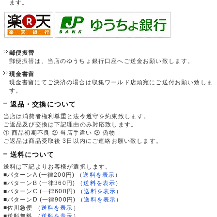
ます。
郵便振替
郵便振替は、当店のゆうちょ銀行口座へご送金お願い致します。
現金書留
現金書留にてご決済の場合は収集ワールド店頭宛にご送付お願い致しま
す。
返品・交換について
当店は消費者権利尊重と法令遵守を約束致します。
ご返品及び交換は下記理由のみ対応致します。
① 商品初期不良 ② 当店手違い ③ 偽物
ご返品は商品受取後 3日以内にご連絡お願い致します。
送料について
送料は下記よりお客様が選択します。
■パターンA (一律200円)
（
送料を表示
）
■パターンB (一律360円)
（
送料を表示
）
■パターンC (一律600円)
（
送料を表示
）
■パターンD (一律900円)
（
送料を表示
）
■佐川急便
（
送料を表示
）
■送料無料
（
送料を表示
）