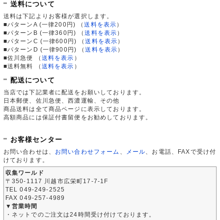
送料について
送料は下記よりお客様が選択します。
■パターンA (一律200円)
（
送料を表示
）
■パターンB (一律360円)
（
送料を表示
）
■パターンC (一律600円)
（
送料を表示
）
■パターンD (一律900円)
（
送料を表示
）
■佐川急便
（
送料を表示
）
■送料無料
（
送料を表示
）
配送について
当店では下記業者に配送をお願いしております。
日本郵便、佐川急便、西濃運輸、その他
商品送料は全て商品ページに表示しております。
高額商品には保証付書留便をお勧めしております。
お客様センター
お問い合わせは、
お問い合わせフォーム
、
メール
、お電話、FAXで受け付
けております。
収集ワールド
〒350-1117 川越市広栄町17-7-1F
TEL 049-249-2525
FAX 049-257-4989
▼営業時間
・ネットでのご注文は24時間受け付けております。