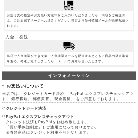
お届け先の指定やお支払い方法等をご入力いただきましたら、内容をご確認の
上、ご注文完了ページへお進みください。当店より受付確認メールが自動配信さ
れます。
入金・発送
当店で入金確認ができ次第、入金確認メールを配信するとともに商品の発送準備
を進め、発送が完了しましたら、メールでお知らせいたします。
インフォメーション
お支払いについて
当店では、 クレジットカード決済、 PayPal エクスプレスチェックアウ
ト、 銀行振込、 郵便振替、 現金書留、 をご用意しております。
クレジットカード決済
PayPal エクスプレスチェックアウト
クレジット決済もPayPalをお勧め致します。
「買い手保護制度」もご適用になっておりますが、
金券類商品はクレジット利用不可となります。