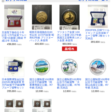
2002FIFA 日韓ワール
昭和天皇様御在位60
ブリタニア金貨 100
天皇陛下御在位十年
ドカップ 記念金銀プ
年記念 10万円金貨 昭
ポンド金貨 2017年銘
記念 1万円金貨プルー
ルーフ貨幣 2枚セット
和62年銘 ブリスター
英国王立造幣局 1オン
フ貨+白銅貨 2枚組 平
完未品
パック入 未使用
ス金貨 未使用
成11年 完未品
355,000
円(税別)
430,000
660,000
458,000
円(税別)
円(税別)
円(税別)
日本国際博覧会記念
国立公園制度100周年
国立公園制度100周年
国立公園制度100周年
2005年/愛地球博 壱
記念千円銀貨幣「阿
記念千円銀貨幣「大
記念千円銀貨幣「中
万円金貨/千円銀貨幣
寒摩周国立公園」R7
雪山国立公園」R7年
部山岳国立公園」R7
プルーフ貨幣セット
年銘 完未品
銘 完未品
年銘 完未品
355,000
12,000
12,000
12,000
円(税別)
円(税別)
円(税別)
円(税別)