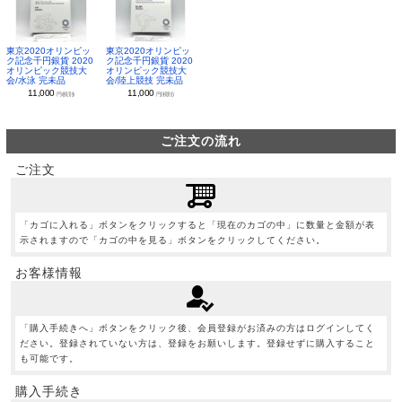
東京2020オリンピッ
東京2020オリンピッ
ク記念千円銀貨 2020
ク記念千円銀貨 2020
オリンピック競技大
オリンピック競技大
会/水泳 完未品
会/陸上競技 完未品
11,000
11,000
円(税別)
円(税別)
ご注文の流れ
ご注文
「カゴに入れる」ボタンをクリックすると「現在のカゴの中」に数量と金額が表
示されますので「カゴの中を見る」ボタンをクリックしてください。
お客様情報
「購入手続きへ」ボタンをクリック後、会員登録がお済みの方はログインしてく
ださい。登録されていない方は、登録をお願いします。登録せずに購入すること
も可能です。
購入手続き