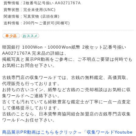
貨幣情報 : 2枚番号記号揃い AA0271767A
貨幣状態 : 完全未使用(UNC)
関連情報 : 写真実物 (店頭在庫)
送料情報 : 200円〜ご選択可(同梱可)
希少品
おススメ
韓国銀行 1000Won・10000Won紙幣 2枚セット記番号揃い
AA0271767A 完未品の詳細は、
掲載写真と展示PR動画をご参考に、ご不明点ご要望は何時でも
お気軽にお問合せ下さい。
古銭専門店の収集ワールドでは、古銭の無料鑑定、高価買取、
代理販売も行っております。
お持ちの古いコイン、紙幣など古銭のご売却相談はお気軽に収
集ワールドへご連絡下さい。
古くても汚れていても経験豊富な鑑定士が丁寧に一点一点査定
して価格提示しております。
古銭のことなら、日本貨幣商協同組合加盟店の古銭専門店収集
ワールドへお任せ下さい。
商品展示PR動画はこちらをクリック→「収集ワールドYoutube