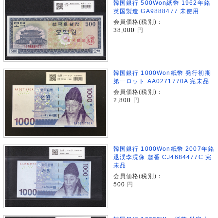
韓国銀行 500Won紙幣 1962年銘
英国製造 GA9888477 未使用
会員価格(税別)：
38,000
円
韓国銀行 1000Won紙幣 発行初期
第一ロット AA0271770A 完未品
会員価格(税別)：
2,800
円
韓国銀行 1000Won紙幣 2007年銘
退渓李滉像 趣番 CJ4684477C 完
未品
会員価格(税別)：
500
円