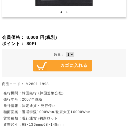
会員価格：
8,000
円(税別)
ポイント：
80
Pt
数量：
商品コード：
M2801-1998
発行機関 : 韓国銀行 (韓国造幣公社)
発行年号 : 2007年銘版
発行情報 : 法定通貨・発行停止
額面図案 : 退渓李滉1000Won/世宗大王10000Won
貨幣種類 : 現行通貨 /初期ロット
貨幣尺寸 : 68×136mm/68×148mm