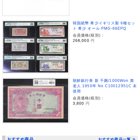
韓国紙幣 希少イギリス製 6種セッ
ト 希少 オール PMG-66EPQ
会員価格(税別)：
268,000
円
朝鮮銀行券 新 千圓/1000Won 壽
老人 1950年 No.C10012951C 未
使用
会員価格(税別)：
3,800
円
おすすめ商品
おすすめ商品一覧