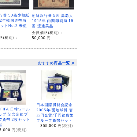
行券 50銭少額紙
朝鮮銀行券 5圓 壽老人
962年韓国造幣局
1915年 内閣印刷局 19
ットNo.2 未使
番 流通美品
会員価格(税別)：
格(税別)：
50,000
円
おすすめ商品一覧
日本国際博覧会記念
2FIFA 日韓ワール
2005年/愛地球博 壱
ップ 記念金銀プ
万円金貨/千円銀貨幣
フ貨幣 2枚セット
プルーフ貨幣セット
品
355,000
円(税別)
5,000
円(税別)