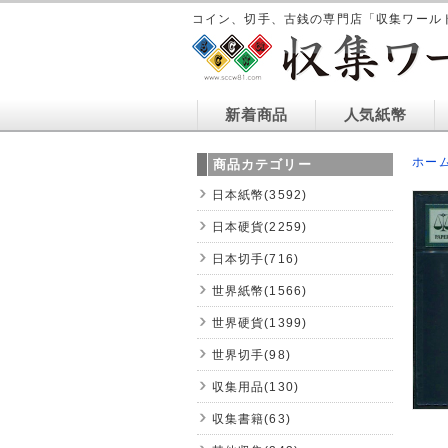
コイン、切手、古銭の専門店「収集ワール
新着商品
人気紙幣
ホー
商品カテゴリー
日本紙幣(3592)
日本硬貨(2259)
日本切手(716)
世界紙幣(1566)
世界硬貨(1399)
世界切手(98)
収集用品(130)
収集書籍(63)