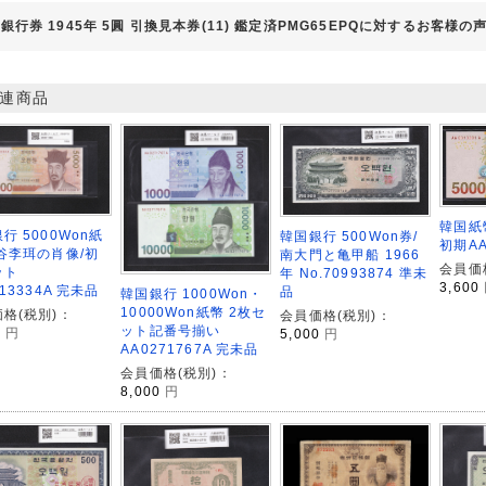
銀行券 1945年 5圓 引換見本券(11) 鑑定済PMG65EPQに対するお客様の
連商品
韓国紙幣
行 5000Won紙
韓国銀行 500Won券/
初期AA
谷李珥の肖像/初
南大門と亀甲船 1966
会員価
ット
年 No.70993874 準未
3,600
313334A 完未品
品
韓国銀行 1000Won・
10000Won紙幣 2枚セ
格(税別)：
会員価格(税別)：
ット記番号揃い
0
円
5,000
円
AA0271767A 完未品
会員価格(税別)：
8,000
円