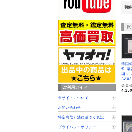
朝鮮
関
韓国銀
幣 栗
期ロ
AA0
会員価
ご利用ガイド
4,20
当サイトについて
お問い合わせ
特定商取引法に基づく表記
プライバシーポリシー