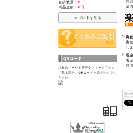
商
合計数量：
0
金
商品金額：
0円
カゴの中を見る
郵
郵
し
現
QRコード
現
付
現在のページを携帯やスマートフォン
で見る場合、QRコードを読み込んでく
ださい。
202