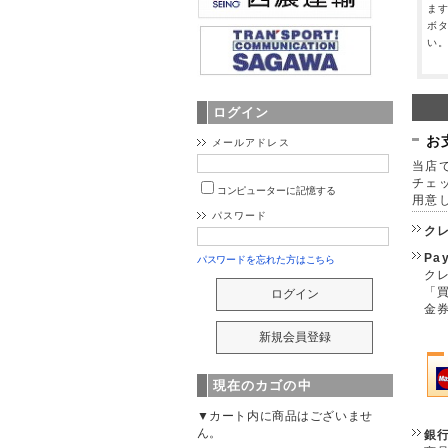
ま
ボ
い
ログイン
お
メールアドレス
当店で
チェ
コンピューターに記憶する
用意
パスワード
ク
Pa
パスワードを忘れた方はこちら
クレ
「
金
現在のカゴの中
▼カート内に商品はございませ
ん。
銀