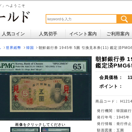
ド」へようこそ
人気コイン
人気切手
イベント案内
ご利用案内
ム
世界紙幣
韓国
朝鮮銀行券 1945年 5圓 引換見本券(11) 鑑定済PMG
朝鮮銀行券 19
鑑定済PMG6
会員価格：
1
ポイント：
商品コード：
H1214
発行機関 : 韓国銀行
発行年号 : 1945年
発行情報 : 発行停
画像をクリックしてください
額面図案 : 五圓