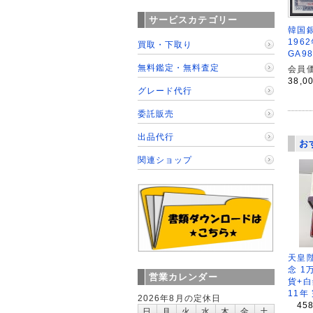
サービスカテゴリー
韓国銀
196
買取・下取り
GA9
無料鑑定・無料査定
会員価
38,0
グレード代行
委託販売
出品代行
お
関連ショップ
天皇
念 1
営業カレンダー
貨+白
11年
2026年8月の定休日
45
日
月
火
水
木
金
土