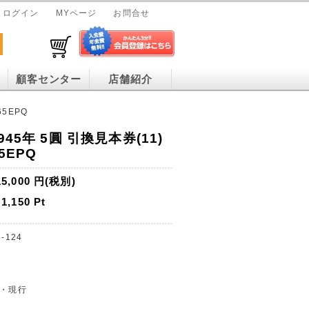
ログイン
MYページ
お問合せ
顧客センター
店舗紹介
65EPQ
45年 5圓 引換見本券(11)
5EPQ
15,000
円(税別)
1,150
Pt
-124
止・現行