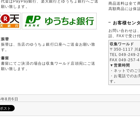
品代金はPayPay銀行、楽天銀行とゆうちょ銀行へご送
商品送料は全て
お願い致します。
高額商品には保
お客様セン
お問い合わせは
話、FAXで受け
便振替
収集ワールド
便振替は、当店のゆうちょ銀行口座へご送金お願い致
〒350-1117 
ます。
TEL 049-249-
金書留
FAX 049-257-
金書留にてご決済の場合は収集ワールド店頭宛にご送
▼営業時間
お願い致します。
・ネットでのご
・お電話でのお問
す。
6年8月6日