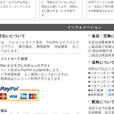
すので「カゴの中を見る」
い。登録されていない方は、
文完了ページへお進
タンをクリックしてくださ
登録をお願いします。登録せ
い。当店より受付確
。
ずに購入することも可能で
が自動配信されます
す。
インフォメーション
支払いについて
返品・交換
は、 クレジットカード決済、 PayPal エクスプレス
当店は消費者権
ックアウト、 銀行振込、 郵便振替、 現金書留、 をご
ご返品及び交換
しております。
① 商品初期不良 
ご返品は商品受取
レジットカード決済
送料につい
yPal エクスプレスチェックアウト
送料は下記より
ジット決済もPayPalをお勧め致します。
■パターンA (一律
買い手保護制度」もご適用になっておりますが、
■パターンB (一
券類商品はクレジット利用不可となります。
■パターンC (一
■パターンD (一
■佐川急便
（
送
■送料無料
（
送
配送につい
当店では下記業
行振込
日本郵便、佐川