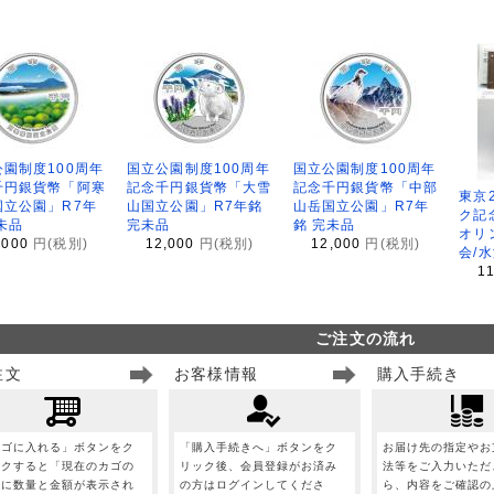
園制度100周年
国立公園制度100周年
国立公園制度100周年
千円銀貨幣「阿寒
記念千円銀貨幣「大雪
記念千円銀貨幣「中部
東京
国立公園」R7年
山国立公園」R7年銘
山岳国立公園」R7年
ク記
未品
完未品
銘 完未品
オリ
,000
円(税別)
12,000
円(税別)
12,000
円(税別)
会/
1
ご注文の流れ
注文
お客様情報
購入手続き
カゴに入れる」ボタンをク
「購入手続きへ」ボタンをク
お届け先の指定やお
ックすると「現在のカゴの
リック後、会員登録がお済み
法等をご入力いただ
」に数量と金額が表示され
の方はログインしてくださ
ら、内容をご確認の