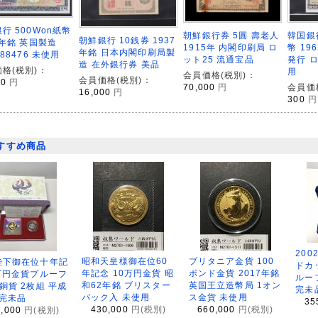
行 500Won紙幣
朝鮮銀行券 5圓 壽老人
韓国銀
朝鮮銀行 10銭券 1937
2年銘 英国製造
1915年 内閣印刷局 ロ
幣 1
年銘 日本内閣印刷局製
888476 未使用
ット25 流通宝品
発行 ロ
造 在外銀行券 美品
格(税別)：
用
会員価格(税別)：
会員価格(税別)：
00
円
70,000
円
会員価
16,000
円
300
円
すすめ商品
200
昭和天皇様御在位60
ブリタニア金貨 100
陛下御在位十年記
ドカ
年記念 10万円金貨 昭
ポンド金貨 2017年銘
万円金貨プルーフ
ルー
和62年銘 ブリスター
英国王立造幣局 1オン
銅貨 2枚組 平成
完未
パック入 未使用
ス金貨 未使用
 完未品
35
430,000
円(税別)
660,000
円(税別)
8,000
円(税別)