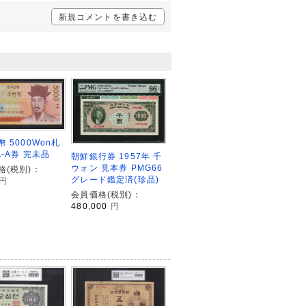
声
新規コメントを書き込む
 5000Won札
-A券 完未品
朝鮮銀行券 1957年 千
ウォン 見本券 PMG66
格(税別)：
グレード鑑定済(珍品)
円
会員価格(税別)：
480,000
円