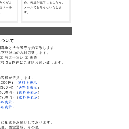
みくださ
め、発送が完了しましたら、
認メール
メールでお知らせいたしま
。
す。
について
利尊重と法令遵守を約束致します。
は下記理由のみ対応致します。
② 当店手違い ③ 偽物
後 3日以内にご連絡お願い致します。
て
お客様が選択します。
200円)
（
送料を表示
）
律360円)
（
送料を表示
）
律600円)
（
送料を表示
）
律900円)
（
送料を表示
）
料を表示
）
料を表示
）
て
者に配送をお願いしております。
急便、西濃運輸、その他