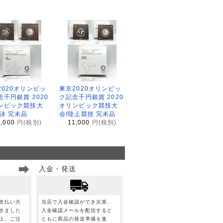
2020オリンピッ
東京2020オリンピッ
念千円銀貨 2020
ク記念千円銀貨 2020
ンピック競技大
オリンピック競技大
水泳 完未品
会/陸上競技 完未品
1,000
円(税別)
11,000
円(税別)
入金・発送
支払い方
当店で入金確認ができ次第、
きました
入金確認メールを配信すると
上、ご注
ともに商品の発送準備を進