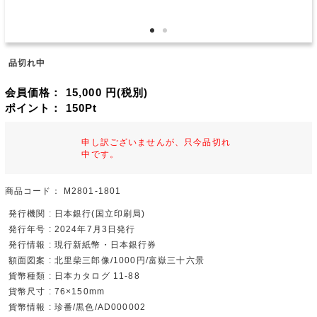
品切れ中
会員価格：
15,000
円(税別)
ポイント：
150
Pt
申し訳ございませんが、只今品切れ
中です。
商品コード：
M2801-1801
発行機関 : 日本銀行(国立印刷局)
発行年号 : 2024年7月3日発行
発行情報 : 現行新紙幣・日本銀行券
額面図案 : 北里柴三郎像/1000円/富嶽三十六景
貨幣種類 : 日本カタログ 11-88
貨幣尺寸 : 76×150mm
貨幣情報 : 珍番/黒色/AD000002