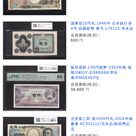
議事堂10円札 1946年 日本銀行券
A号 拾圓紙幣 番号.179115 準未品
会員価格(税別)：
600
円
板垣退助 100円紙幣 1953年銘 後
期/2桁GY-E/088888(準珍
番)PMG66EPQ
会員価格(税別)：
38,000
円
北里柴三郎 新1000円札 2024年銘
趣番 AC301111/完未品/新紙幣記
念
会員価格(税別)：