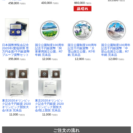
355,000
円(税別)
430,000
660,000
458,000
円(税別)
円(税別)
円(税別)
日本国際博覧会記念
国立公園制度100周年
国立公園制度100周年
国立公園制度100周年
2005年/愛地球博 壱
記念千円銀貨幣「阿
記念千円銀貨幣「大
記念千円銀貨幣「中
万円金貨/千円銀貨幣
寒摩周国立公園」R7
雪山国立公園」R7年
部山岳国立公園」R7
プルーフ貨幣セット
年銘 完未品
銘 完未品
年銘 完未品
355,000
12,000
12,000
12,000
円(税別)
円(税別)
円(税別)
円(税別)
東京2020オリンピッ
東京2020オリンピッ
ク記念千円銀貨 2020
ク記念千円銀貨 2020
オリンピック競技大
オリンピック競技大
会/水泳 完未品
会/陸上競技 完未品
11,000
11,000
円(税別)
円(税別)
ご注文の流れ