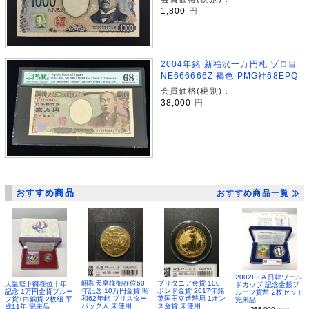
1,800
円
2004年銘 新福沢一万円札 ゾロ目
NE666666Z 褐色 PMG社68EPQ
会員価格(税別)：
38,000
円
おすすめ商品
おすすめ商品一覧
2002FIFA 日韓ワール
昭和天皇様御在位60
ブリタニア金貨 100
天皇陛下御在位十年
ドカップ 記念金銀プ
年記念 10万円金貨 昭
ポンド金貨 2017年銘
記念 1万円金貨プルー
ルーフ貨幣 2枚セット
和62年銘 ブリスター
英国王立造幣局 1オン
フ貨+白銅貨 2枚組 平
完未品
パック入 未使用
ス金貨 未使用
成11年 完未品