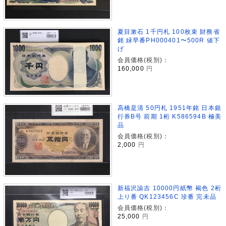
夏目漱石 1千円札 100枚束 財務省
銘 緑早番PH000401〜500R 値下
げ
会員価格(税別)：
160,000
円
高橋是清 50円札 1951年銘 日本銀
行券B号 前期 1桁 K586594B 極美
品
会員価格(税別)：
2,000
円
新福沢諭吉 10000円紙幣 褐色 2桁
上り番 QK123456C 珍番 完未品
会員価格(税別)：
25,000
円