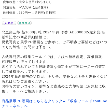
貨幣状態 : 完全未使用/束札ばらし
関連情報 : 写真実物 (店頭在庫)
送料情報 : 360円〜ご選択可(同梱可)
人気品
おススメ
北里柴三郎 新1000円札 2024年銘 珍番 AD000002/完未品/新
紙幣記念の商品詳細情報は、
掲載写真と展示PR動画をご参考に、ご不明点ご要望などはいつ
でもお気軽にお問合せ下さい。
古銭専門店の収集ワールドでは、古銭の無料鑑定、高価買取、
代理販売も行っております。
古くても汚れていても経験豊富な鑑定士が丁寧に一点一点査定
して価格提示しております。
2024年版新紙幣のゾロ目、キリ番、早番など珍番と趣番号など
あればぜひご連絡ください。
お持ちの古いコイン、紙幣など古銭のご売却相談はお気軽に収
集ワールドへご相談下さい。
商品展示PR動画はこちらをクリック→「収集ワールドYoutube
チャンネル」へ