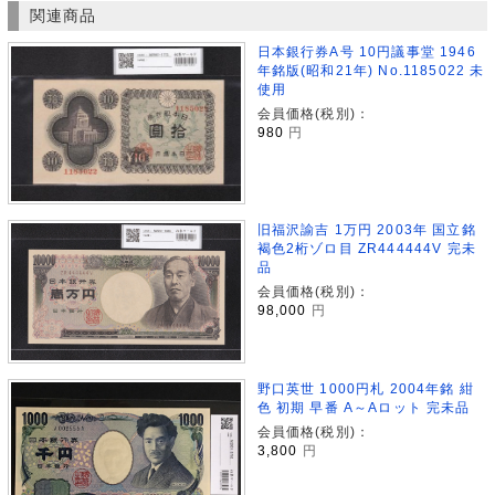
関連商品
日本銀行券A号 10円議事堂 1946
年銘版(昭和21年) No.1185022 未
使用
会員価格(税別)：
980
円
旧福沢諭吉 1万円 2003年 国立銘
褐色2桁ゾロ目 ZR444444V 完未
品
会員価格(税別)：
98,000
円
野口英世 1000円札 2004年銘 紺
色 初期 早番 A～Aロット 完未品
会員価格(税別)：
3,800
円