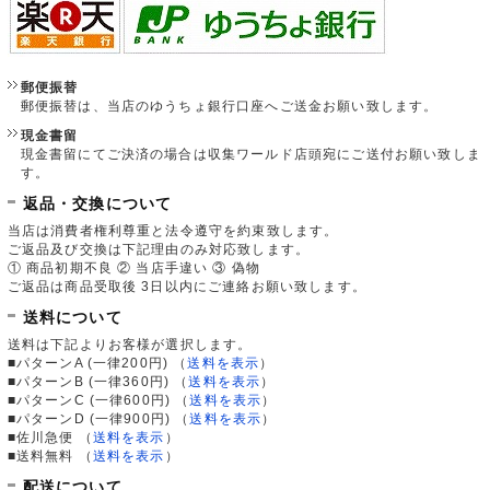
郵便振替
郵便振替は、当店のゆうちょ銀行口座へご送金お願い致します。
現金書留
現金書留にてご決済の場合は収集ワールド店頭宛にご送付お願い致しま
す。
返品・交換について
当店は消費者権利尊重と法令遵守を約束致します。
ご返品及び交換は下記理由のみ対応致します。
① 商品初期不良 ② 当店手違い ③ 偽物
ご返品は商品受取後 3日以内にご連絡お願い致します。
送料について
送料は下記よりお客様が選択します。
■パターンA (一律200円)
（
送料を表示
）
■パターンB (一律360円)
（
送料を表示
）
■パターンC (一律600円)
（
送料を表示
）
■パターンD (一律900円)
（
送料を表示
）
■佐川急便
（
送料を表示
）
■送料無料
（
送料を表示
）
配送について