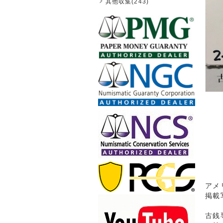
其他収集(243)
アメ
掲載
古銭