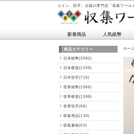
コイン、切手、古銭の専門店「収集ワール
新着商品
人気紙幣
ホー
商品カテゴリー
日本紙幣(3592)
日本硬貨(2259)
日本切手(716)
世界紙幣(1566)
世界硬貨(1399)
世界切手(98)
収集用品(130)
収集書籍(63)