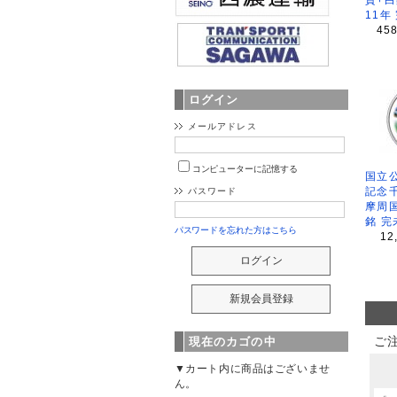
11年
45
ログイン
メールアドレス
コンピューターに記憶する
国立公
記念
パスワード
摩周
銘 完
パスワードを忘れた方はこちら
12
ご
現在のカゴの中
▼カート内に商品はございませ
ん。