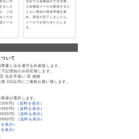
支払い方
当店で入金確認ができ次第、
きました
入金確認メールを配信すると
上、ご注
ともに商品の発送準備を進
みくださ
め、発送が完了しましたら、
認メール
メールでお知らせいたしま
。
す。
について
利尊重と法令遵守を約束致します。
は下記理由のみ対応致します。
② 当店手違い ③ 偽物
後 3日以内にご連絡お願い致します。
て
お客様が選択します。
200円)
（
送料を表示
）
律360円)
（
送料を表示
）
律600円)
（
送料を表示
）
律900円)
（
送料を表示
）
料を表示
）
料を表示
）
て