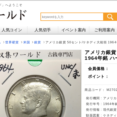
ド」へようこそ
人気コイン
人気切手
イベント案内
ご利用案内
ム
世界硬貨
米国
銀貨
アメリカ銀貨 50セント/ケネディ大統領 196
アメリカ銀貨
1964年銘 
会員価格：
ポイント：
商品コード：
M270
発行機関 : アメリカ
発行年号 : 1964年
発行情報 : 現代銀
額面図案 : ケネデ