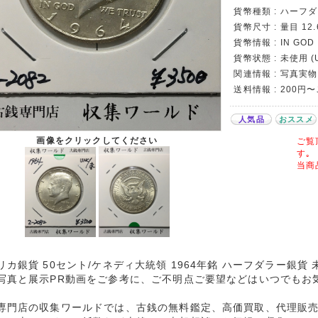
貨幣種類 : ハーフ
貨幣尺寸 : 量目 12.
貨幣情報 : IN GOD 
貨幣状態 : 未使用 (
関連情報 : 写真実物
送料情報 : 200円
人気品
おススメ
画像をクリックしてください
ご覧
す｡
当商
リカ銀貨 50セント/ケネディ大統領 1964年銘 ハーフダラー銀貨
写真と展示PR動画をご参考に、ご不明点ご要望などはいつでもお
専門店の収集ワールドでは、古銭の無料鑑定、高価買取、代理販