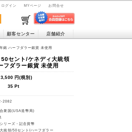
ログイン
MYページ
お問合せ
顧客センター
店舗紹介
4年銘 ハーフダラー銀貨 未使用
 50セント/ケネディ大統領
ハーフダラー銀貨 未使用
3,500
円(税別)
35
Pt
2-2082
合衆国(USA造幣局)
銘
貨シリーズ・記念貨幣
ィ大統領/50セント/ハーフダラー