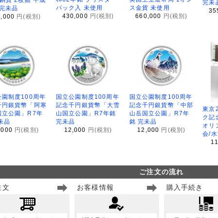
完未
パック入 未使用
ス金貨 未使用
 完未品
35
430,000
円(税別)
660,000
円(税別)
8,000
円(税別)
園制度100周年
国立公園制度100周年
国立公園制度100周年
千円銀貨幣「阿寒
記念千円銀貨幣「大雪
記念千円銀貨幣「中部
東京
国立公園」R7年
山国立公園」R7年銘
山岳国立公園」R7年
ク記
未品
完未品
銘 完未品
オリ
,000
円(税別)
12,000
円(税別)
12,000
円(税別)
会/
1
ご注文の流れ
注文
お客様情報
購入手続き