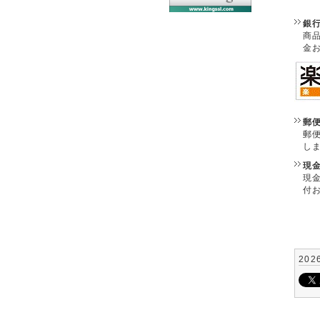
銀
商
金
郵
郵
し
現
現
付
202