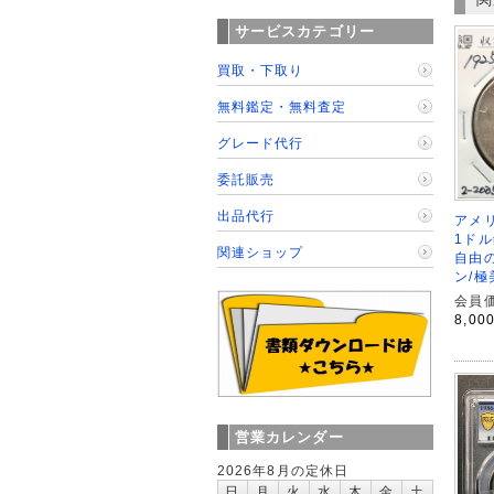
サービスカテゴリー
買取・下取り
無料鑑定・無料査定
グレード代行
委託販売
出品代行
アメ
1ドル
関連ショップ
自由
ン/極
会員価
8,00
営業カレンダー
2026年8月の定休日
日
月
火
水
木
金
土