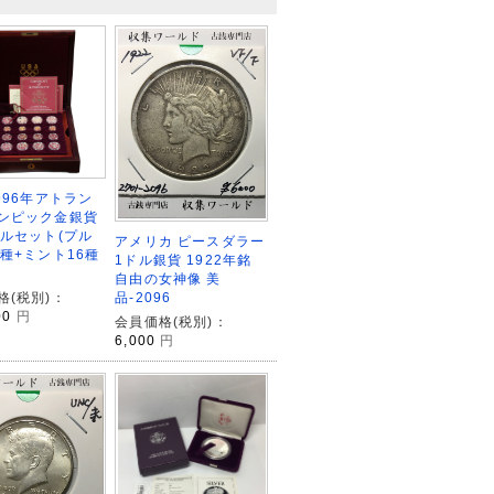
996年アトラン
ンピック金銀貨
フルセット(プル
アメリカ ピースダラー
6種+ミント16種
1ドル銀貨 1922年銘
自由の女神像 美
品-2096
格(税別)：
00
円
会員価格(税別)：
6,000
円