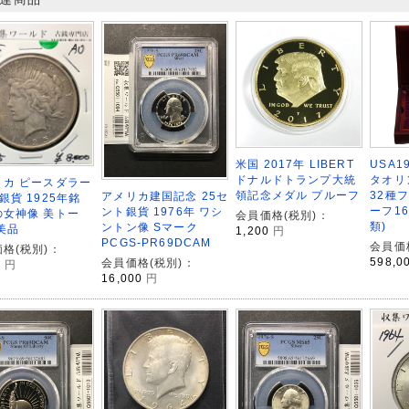
USA1
米国 2017年 LIBERT
タオリ
ドナルドトランプ大統
リカ ピースダラー
32種
領記念メダル プルーフ
アメリカ建国記念 25セ
銀貨 1925年銘
ーフ1
ント銀貨 1976年 ワシ
の女神像 美トー
会員価格(税別)：
類)
ントン像 Sマーク
美品
1,200
円
PCGS-PR69DCAM
会員価
格(税別)：
598,0
会員価格(税別)：
0
円
16,000
円