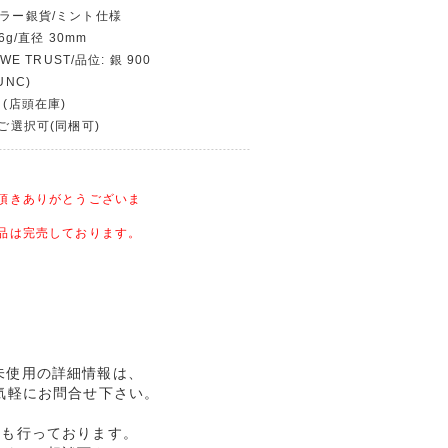
ダラー銀貨/ミント仕様
6g/直径 30mm
WE TRUST/品位: 銀 900
UNC)
 (店頭在庫)
〜ご選択可(同梱可)
頂きありがとうございま
品は完売しております。
 未使用の詳細情報は、
気軽にお問合せ下さい。
売も行っております。