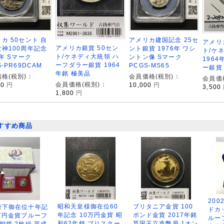
カ 50セント 自
アメリカ建国記念 25セ
アメリ
アメリカ銀貨 50セン
神100周年記念
ント銀貨 1976年 ワシ
ト/ケ
ト/ケネディ大統領 ハ
6年 Sマーク
ントン像 Sマーク
196
ーフダラー銀貨 1964
S-PR69DCAM
PCGS-MS65
ー銀貨
年銘 極美品
格(税別)：
会員価格(税別)：
会員価
会員価格(税別)：
00
円
10,000
円
3,500
1,800
円
すすめ商品
200
昭和天皇様御在位60
ブリタニア金貨 100
陛下御在位十年記
ドカ
年記念 10万円金貨 昭
ポンド金貨 2017年銘
万円金貨プルーフ
ルー
和62年銘 ブリスター
英国王立造幣局 1オン
銅貨 2枚組 平成