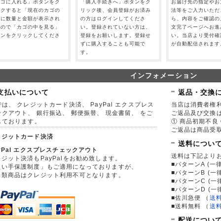
カゴに入れる」ボタンをク
「購入手続きへ」ボタンをク
お届け先の指定やお
ックすると「現在のカゴの
リック後、会員登録がお済み
法等をご入力いただ
」に数量と金額が表示され
の方はログインしてくださ
ら、内容をご確認の
すので「カゴの中を見る」
い。登録されていない方は、
文完了ページへお進
タンをクリックしてくださ
登録をお願いします。登録せ
い。当店より受付確
。
ずに購入することも可能で
が自動配信されます
す。
インフォメーション
支払いについて
返品・交換
は、 クレジットカード決済、 PayPal エクスプレス
当店は消費者権
ックアウト、 銀行振込、 郵便振替、 現金書留、 をご
ご返品及び交換
しております。
① 商品初期不良 
ご返品は商品受取
レジットカード決済
送料につい
yPal エクスプレスチェックアウト
送料は下記より
ジット決済もPayPalをお勧め致します。
■パターンA (一律
買い手保護制度」もご適用になっておりますが、
■パターンB (一
券類商品はクレジット利用不可となります。
■パターンC (一
■パターンD (一
■佐川急便
（
送
■送料無料
（
送
配送につい