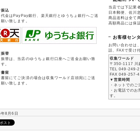
当店では下記業
行振込
日本郵便、佐川
品代金はPayPay銀行、楽天銀行とゆうちょ銀行へご送
商品送料は全て
お願い致します。
高額商品には保
お客様セン
お問い合わせは
話、FAXで受け
便振替
収集ワールド
便振替は、当店のゆうちょ銀行口座へご送金お願い致
〒350-1117 
ます。
TEL 049-249-
金書留
FAX 049-257-
金書留にてご決済の場合は収集ワールド店頭宛にご送
▼営業時間
お願い致します。
・ネットでのご
・お電話でのお問
す。
6年8月6日