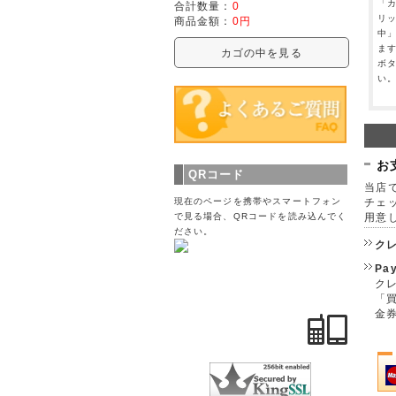
「
合計数量：
0
リ
商品金額：
0円
中
ま
カゴの中を見る
ボ
い
お
QRコード
当店で
チェ
現在のページを携帯やスマートフォン
用意
で見る場合、QRコードを読み込んでく
ださい。
ク
Pa
クレ
「
金