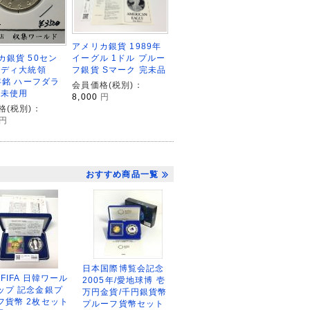
アメリカ銀貨 1989年
イーグル 1ドル プルー
カ銀貨 50セン
フ銀貨 Sマーク 完未品
ネディ大統領
4年銘 ハーフダラ
会員価格(税別)：
 未使用
8,000
円
格(税別)：
円
おすすめ商品一覧
日本国際博覧会記念
2FIFA 日韓ワール
2005年/愛地球博 壱
ップ 記念金銀プ
万円金貨/千円銀貨幣
フ貨幣 2枚セット
プルーフ貨幣セット