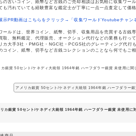
ちの古いコイン、紙幣など古銭のご売却相談はお気軽に収集ワー
ても汚れていても経験豊富な鑑定士が丁寧に一点一点査定して価
展示PR動画はこちらをクリック→「収集ワールドYoutubeチャン
ワールドは、世界コイン、紙幣、切手、収集用品を売買する古銭
買取、無料鑑定、代理販売、オークション代行などの業務も行っ
リカ大手3社・PMG社・NGC社・PCGS社のグレーティング代行
のコイン、紙幣、切手など古銭コレクションのことなら何でもご
リカ銀貨 50セント/ケネディ大統領 1964年銘 ハーフダラー銀貨 未使用
。
アメリカ銀貨 50セント/ケネディ大統領 1964年銘 ハーフダラー
リカ銀貨 50セント/ケネディ大統領 1964年銘 ハーフダラー銀貨 未使用
連商品