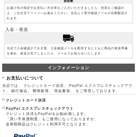
お届け先の指定やお支払い方法等をご入力いただきましたら、内容をご確認の
上、ご注文完了ページへお進みください。当店より受付確認メールが自動配信さ
れます。
入金・発送
当店で入金確認ができ次第、入金確認メールを配信するとともに商品の発送準備
を進め、発送が完了しましたら、メールでお知らせいたします。
インフォメーション
お支払いについて
当店では、 クレジットカード決済、 PayPal エクスプレスチェックアウ
ト、 銀行振込、 郵便振替、 現金書留、 をご用意しております。
クレジットカード決済
PayPal エクスプレスチェックアウト
クレジット決済もPayPalをお勧め致します。
「買い手保護制度」もご適用になっておりますが、
金券類商品はクレジット利用不可となります。