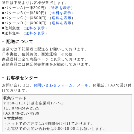
送料は下記よりお客様が選択します。
■パターンA (一律200円)
（
送料を表示
）
■パターンB (一律360円)
（
送料を表示
）
■パターンC (一律600円)
（
送料を表示
）
■パターンD (一律900円)
（
送料を表示
）
■佐川急便
（
送料を表示
）
■送料無料
（
送料を表示
）
配送について
当店では下記業者に配送をお願いしております。
日本郵便、佐川急便、西濃運輸、その他
商品送料は全て商品ページに表示しております。
高額商品には保証付書留便をお勧めしております。
お客様センター
お問い合わせは、
お問い合わせフォーム
、
メール
、お電話、FAXで受け付
けております。
収集ワールド
〒350-1117 川越市広栄町17-7-1F
TEL 049-249-2525
FAX 049-257-4989
▼営業時間
・ネットでのご注文は24時間受け付けております。
・お電話でのお問い合わせは9:00-18:00にお願いします。