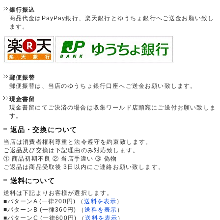
銀行振込
商品代金はPayPay銀行、楽天銀行とゆうちょ銀行へご送金お願い致し
ます。
郵便振替
郵便振替は、当店のゆうちょ銀行口座へご送金お願い致します。
現金書留
現金書留にてご決済の場合は収集ワールド店頭宛にご送付お願い致しま
す。
返品・交換について
当店は消費者権利尊重と法令遵守を約束致します。
ご返品及び交換は下記理由のみ対応致します。
① 商品初期不良 ② 当店手違い ③ 偽物
ご返品は商品受取後 3日以内にご連絡お願い致します。
送料について
送料は下記よりお客様が選択します。
■パターンA (一律200円)
（
送料を表示
）
■パターンB (一律360円)
（
送料を表示
）
■パターンC (一律600円)
（
送料を表示
）