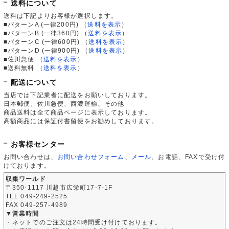
送料について
送料は下記よりお客様が選択します。
■パターンA (一律200円)
（
送料を表示
）
■パターンB (一律360円)
（
送料を表示
）
■パターンC (一律600円)
（
送料を表示
）
■パターンD (一律900円)
（
送料を表示
）
■佐川急便
（
送料を表示
）
■送料無料
（
送料を表示
）
配送について
当店では下記業者に配送をお願いしております。
日本郵便、佐川急便、西濃運輸、その他
商品送料は全て商品ページに表示しております。
高額商品には保証付書留便をお勧めしております。
お客様センター
お問い合わせは、
お問い合わせフォーム
、
メール
、お電話、FAXで受け付
けております。
収集ワールド
〒350-1117 川越市広栄町17-7-1F
TEL 049-249-2525
FAX 049-257-4989
▼営業時間
・ネットでのご注文は24時間受け付けております。