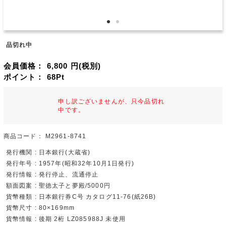
品切れ中
会員価格：
6,800
円(税別)
ポイント：
68
Pt
申し訳ございませんが、只今品切れ
中です。
商品コード：
M2961-8741
発行機関 : 日本銀行(大蔵省)
発行年号 : 1957年(昭和32年10月1日発行)
発行情報 : 発行停止、流通停止
額面図案 : 聖徳太子と夢殿/5000円
貨幣種類 : 日本銀行券C号 カタログ11-76(紙26B)
貨幣尺寸 : 80×169mm
貨幣情報 : 後期 2桁 LZ085988J 未使用