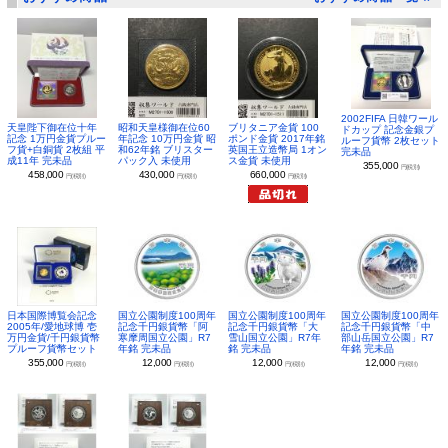
2002FIFA 日韓ワール
昭和天皇様御在位60
ブリタニア金貨 100
天皇陛下御在位十年
ドカップ 記念金銀プ
年記念 10万円金貨 昭
ポンド金貨 2017年銘
記念 1万円金貨プルー
ルーフ貨幣 2枚セット
和62年銘 ブリスター
英国王立造幣局 1オン
フ貨+白銅貨 2枚組 平
完未品
パック入 未使用
ス金貨 未使用
成11年 完未品
355,000
円(税別)
430,000
660,000
458,000
円(税別)
円(税別)
円(税別)
日本国際博覧会記念
国立公園制度100周年
国立公園制度100周年
国立公園制度100周年
2005年/愛地球博 壱
記念千円銀貨幣「阿
記念千円銀貨幣「大
記念千円銀貨幣「中
万円金貨/千円銀貨幣
寒摩周国立公園」R7
雪山国立公園」R7年
部山岳国立公園」R7
プルーフ貨幣セット
年銘 完未品
銘 完未品
年銘 完未品
355,000
12,000
12,000
12,000
円(税別)
円(税別)
円(税別)
円(税別)