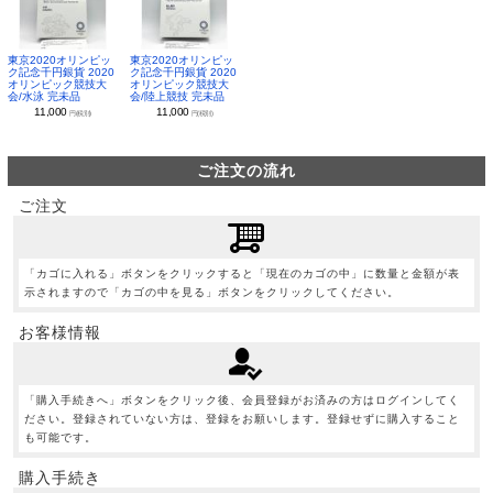
東京2020オリンピッ
東京2020オリンピッ
ク記念千円銀貨 2020
ク記念千円銀貨 2020
オリンピック競技大
オリンピック競技大
会/水泳 完未品
会/陸上競技 完未品
11,000
11,000
円(税別)
円(税別)
ご注文の流れ
ご注文
「カゴに入れる」ボタンをクリックすると「現在のカゴの中」に数量と金額が表
示されますので「カゴの中を見る」ボタンをクリックしてください。
お客様情報
「購入手続きへ」ボタンをクリック後、会員登録がお済みの方はログインしてく
ださい。登録されていない方は、登録をお願いします。登録せずに購入すること
も可能です。
購入手続き