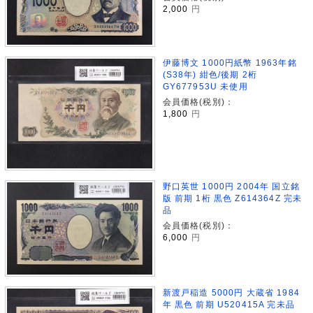
2,000
円
伊藤博文 1000円紙幣 1963年銘
(S38年) 紺色/後期 2桁
GY677953U 未使用
会員価格(税別)：
1,800
円
野口英世 1000円 2004年 国立銘
版 前期 1桁 黒色 Z614364Z 完未
品
会員価格(税別)：
6,000
円
新渡戸稲造 5000円 大蔵省 1984
年 黒色 前期 U520415A 完未品