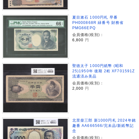
夏目漱石 1000円札 早番
PH000868R 緑番号 財務省
PMG66EPQ
会員価格(税別)：
6,800
円
聖徳太子 1000円紙幣 (昭和
25)1950年 後期 2桁 XF701591Z
流通済み美品
会員価格(税別)：
2,000
円
北里柴三郎 新1000円札 2024年銘
趣番 AA666566/完未品/新紙幣記
念
会員価格(税別)：