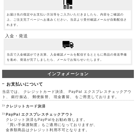
お届け先の指定やお支払い方法等をご入力いただきましたら、内容をご確認の
上、ご注文完了ページへお進みください。当店より受付確認メールが自動配信さ
れます。
入金・発送
当店で入金確認ができ次第、入金確認メールを配信するとともに商品の発送準備
を進め、発送が完了しましたら、メールでお知らせいたします。
インフォメーション
お支払いについて
当店では、 クレジットカード決済、 PayPal エクスプレスチェックアウ
ト、 銀行振込、 郵便振替、 現金書留、 をご用意しております。
クレジットカード決済
PayPal エクスプレスチェックアウト
クレジット決済もPayPalをお勧め致します。
「買い手保護制度」もご適用になっておりますが、
金券類商品はクレジット利用不可となります。