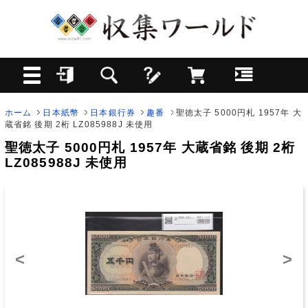
ホーム
日本紙幣
日本銀行券
趣番
聖徳太子 5000円札 1957年 大
蔵省銘 後期 2桁 LZ085988J 未使用
聖徳太子 5000円札 1957年 大蔵省銘 後期 2桁
LZ085988J 未使用
<
>