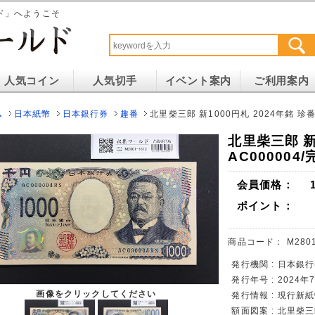
ド」へようこそ
人気コイン
人気切手
イベント案内
ご利用案内
ム
日本紙幣
日本銀行券
趣番
北里柴三郎 新1000円札 2024年銘 珍番
北里柴三郎 新
AC000004
会員価格：
ポイント：
商品コード：
M2801
発行機関 : 日本銀行
発行年号 : 2024
画像をクリックしてください
発行情報 : 現行新
額面図案 : 北里柴三