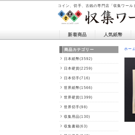
コイン、切手、古銭の専門店「収集ワール
新着商品
人気紙幣
ホー
商品カテゴリー
日本紙幣(3592)
日本硬貨(2259)
日本切手(716)
世界紙幣(1566)
世界硬貨(1399)
世界切手(98)
収集用品(130)
収集書籍(63)