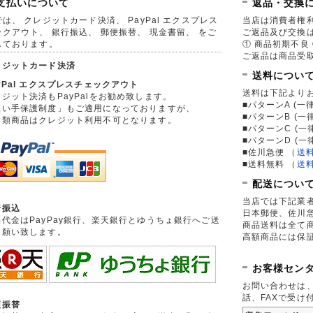
支払いについて
返品・交換
は、 クレジットカード決済、 PayPal エクスプレス
当店は消費者権
ックアウト、 銀行振込、 郵便振替、 現金書留、 をご
ご返品及び交換
しております。
① 商品初期不良 
ご返品は商品受取
レジットカード決済
送料につい
yPal エクスプレスチェックアウト
送料は下記より
ジット決済もPayPalをお勧め致します。
■パターンA (一律
買い手保護制度」もご適用になっておりますが、
■パターンB (一
券類商品はクレジット利用不可となります。
■パターンC (一
■パターンD (一
■佐川急便
（
送
■送料無料
（
送
配送につい
当店では下記業
行振込
日本郵便、佐川
品代金はPayPay銀行、楽天銀行とゆうちょ銀行へご送
商品送料は全て
お願い致します。
高額商品には保
お客様セン
お問い合わせは
話、FAXで受け
便振替