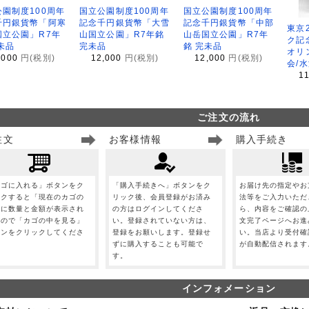
園制度100周年
国立公園制度100周年
国立公園制度100周年
千円銀貨幣「阿寒
記念千円銀貨幣「大雪
記念千円銀貨幣「中部
東京
国立公園」R7年
山国立公園」R7年銘
山岳国立公園」R7年
ク記
未品
完未品
銘 完未品
オリ
,000
円(税別)
12,000
円(税別)
12,000
円(税別)
会/
1
ご注文の流れ
注文
お客様情報
購入手続き
カゴに入れる」ボタンをク
「購入手続きへ」ボタンをク
お届け先の指定やお
ックすると「現在のカゴの
リック後、会員登録がお済み
法等をご入力いただ
」に数量と金額が表示され
の方はログインしてくださ
ら、内容をご確認の
すので「カゴの中を見る」
い。登録されていない方は、
文完了ページへお進
タンをクリックしてくださ
登録をお願いします。登録せ
い。当店より受付確
。
ずに購入することも可能で
が自動配信されます
す。
インフォメーション