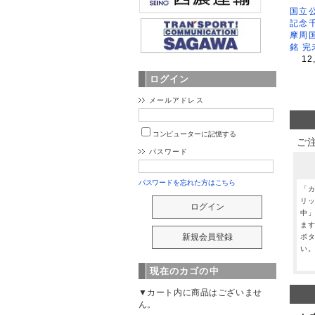
国立公
記念
摩周
銘 完
12
ログイン
メールアドレス
コンピューターに記憶する
ご
パスワード
パスワードを忘れた方はこちら
「
リ
中
ま
ボ
い
現在のカゴの中
▼カート内に商品はございませ
ん。