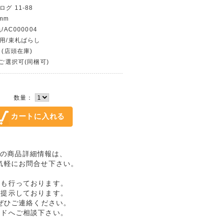
グ 11-88
mm
/AC000004
使用/束札ばらし
 (店頭在庫)
〜ご選択可(同梱可)
数量：
幣記念の商品詳細情報は、
気軽にお問合せ下さい。
売も行っております。
格提示しております。
ぜひご連絡ください。
ルドへご相談下さい。