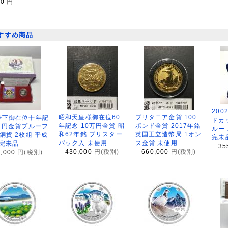
00
円
すすめ商品
200
昭和天皇様御在位60
ブリタニア金貨 100
陛下御在位十年記
ドカ
年記念 10万円金貨 昭
ポンド金貨 2017年銘
万円金貨プルーフ
ルー
和62年銘 ブリスター
英国王立造幣局 1オン
銅貨 2枚組 平成
完未
パック入 未使用
ス金貨 未使用
 完未品
35
430,000
円(税別)
660,000
円(税別)
8,000
円(税別)