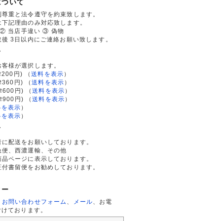
について
利尊重と法令遵守を約束致します。
は下記理由のみ対応致します。
② 当店手違い ③ 偽物
後 3日以内にご連絡お願い致します。
て
お客様が選択します。
200円)
（
送料を表示
）
律360円)
（
送料を表示
）
律600円)
（
送料を表示
）
律900円)
（
送料を表示
）
料を表示
）
料を表示
）
て
者に配送をお願いしております。
急便、西濃運輸、その他
商品ページに表示しております。
証付書留便をお勧めしております。
ター
、
お問い合わせフォーム
、
メール
、お電
付けております。