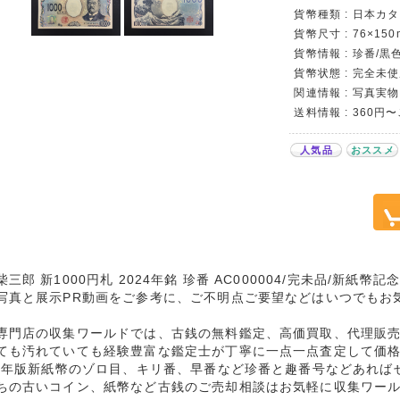
貨幣種類 : 日本カタロ
貨幣尺寸 : 76×150
貨幣情報 : 珍番/黒色
貨幣状態 : 完全未
関連情報 : 写真実物
送料情報 : 360円
人気品
おススメ
柴三郎 新1000円札 2024年銘 珍番 AC000004/完未品/新紙
写真と展示PR動画をご参考に、ご不明点ご要望などはいつでもお
専門店の収集ワールドでは、古銭の無料鑑定、高価買取、代理販
ても汚れていても経験豊富な鑑定士が丁寧に一点一点査定して価
24年版新紙幣のゾロ目、キリ番、早番など珍番と趣番号などあれば
ちの古いコイン、紙幣など古銭のご売却相談はお気軽に収集ワー