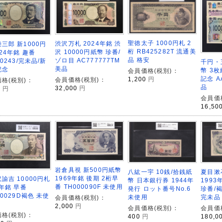
聖徳太子 1000円札 2
渋沢万札 2024年銘 渋
三郎 新1000円
桁 RB425282T 流通美
沢 10000円紙幣 珍番/
024年銘 趣番
品 格安
ゾロ目 AC777777TM
10243/完未品/新
千円・
美品
記念
幣 3枚
会員価格(税別)：
記念 A
1,200
円
会員価格(税別)：
格(税別)：
品
32,000
円
0
円
会員価
16,50
岩倉具視 新500円紙幣
八紘一宇 10銭/拾銭紙
夏目漱
1969年銘 後期 2桁早
諭吉 10000円札
幣 日本銀行券 1944年
1993
番 TH000090F 未使用
4年銘 早番
発行 ロット番号No.6
珍番/褐
00029D褐色 未使
未使用
完未品
会員価格(税別)：
2,000
円
会員価格(税別)：
会員価
格(税別)：
400
円
180,0