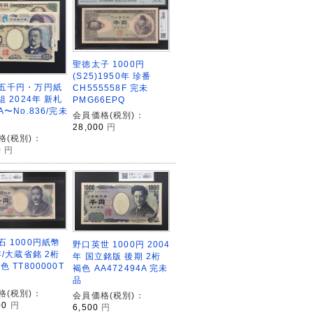
聖徳太子 1000円
(S25)1950年 珍番
五千円・万円紙
CH555558F 完未
組 2024年 新札
PMG66EPQ
A〜No.836/完未
会員価格(税別)：
28,000
円
格(税別)：
0
円
石 1000円紙幣
野口英世 1000円 2004
年/大蔵省銘 2桁
年 国立銘版 後期 2桁
色 TT800000T
褐色 AA472494A 完未
品
格(税別)：
会員価格(税別)：
00
円
6,500
円