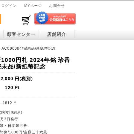
ログイン
MYページ
お問合せ
顧客センター
店舗紹介
 AC000004/完未品/新紙幣記念
1000円札 2024年銘 珍番
/完未品/新紙幣記念
12,000
円(税別)
120
Pt
-1812-Y
(国立印刷局)
年7月3日発行
紙幣・日本銀行券
郎像/1000円/富嶽三十六景