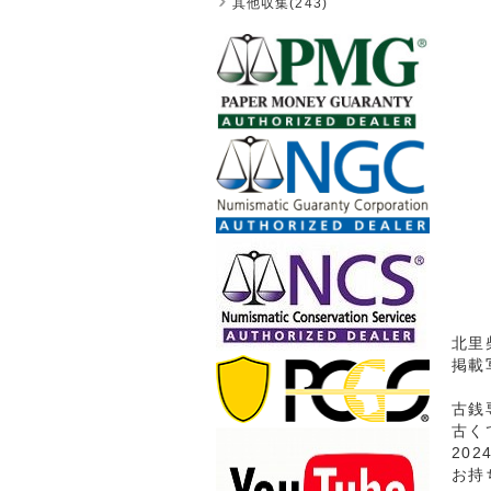
其他収集(243)
北里
掲載
古銭
古く
20
お持