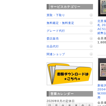
サービスカテゴリー
買取・下取り
北里柴
無料鑑定・無料査定
札 2
AC5
グレード代行
紙幣
会員価
委託販売
1,60
出品代行
関連ショップ
新福沢
200
WJ0
営業カレンダー
用
2026年8月の定休日
会員価
日
月
火
水
木
金
土