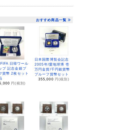
おすすめ商品一覧
日本国際博覧会記念
2FIFA 日韓ワール
2005年/愛地球博 壱
ップ 記念金銀プ
万円金貨/千円銀貨幣
フ貨幣 2枚セット
プルーフ貨幣セット
品
355,000
円(税別)
5,000
円(税別)