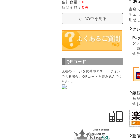
お
合計数量：
0
商品金額：
0円
当店で
チェ
カゴの中を見る
用意
ク
Pa
クレ
「
金
QRコード
現在のページを携帯やスマートフォン
で見る場合、QRコードを読み込んでく
ださい。
銀
商
金
郵