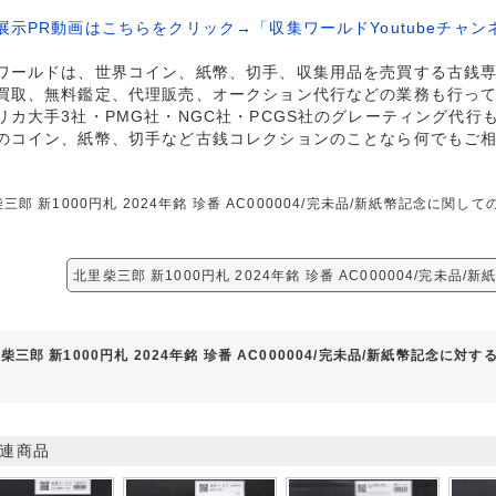
展示PR動画はこちらをクリック→「収集ワールドYoutubeチャン
ワールドは、世界コイン、紙幣、切手、収集用品を売買する古銭
買取、無料鑑定、代理販売、オークション代行などの業務も行っ
リカ大手3社・PMG社・NGC社・PCGS社のグレーティング代行
のコイン、紙幣、切手など古銭コレクションのことなら何でもご
三郎 新1000円札 2024年銘 珍番 AC000004/完未品/新紙幣記念に
北里柴三郎 新1000円札 2024年銘 珍番 AC000004/完未品
柴三郎 新1000円札 2024年銘 珍番 AC000004/完未品/新紙幣記念に対
連商品