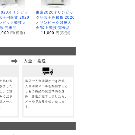
2020オリンピッ
東京2020オリンピッ
念千円銀貨 2020
ク記念千円銀貨 2020
ンピック競技大
オリンピック競技大
水泳 完未品
会/陸上競技 完未品
1,000
円(税別)
11,000
円(税別)
入金・発送
支払い方
当店で入金確認ができ次第、
きました
入金確認メールを配信すると
上、ご注
ともに商品の発送準備を進
みくださ
め、発送が完了しましたら、
認メール
メールでお知らせいたしま
。
す。