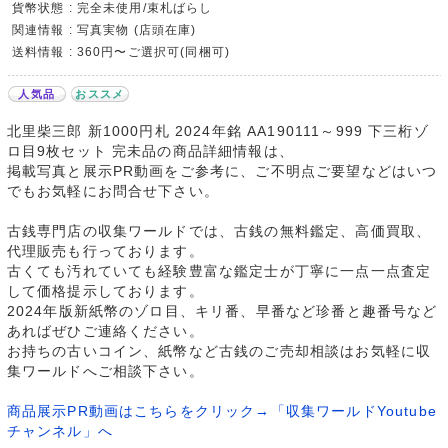
貨幣状態 : 完全未使用/束札ばらし
関連情報 : 写真実物 (店頭在庫)
送料情報 : 360円〜ご選択可(同梱可)
人気品
おススメ
北里柴三郎 新1000円札 2024年銘 AA190111～999 下三桁ゾ
ロ目9枚セット 完未品の商品詳細情報は、
掲載写真と展示PR動画をご参考に、ご不明点ご要望などはいつ
でもお気軽にお問合せ下さい。
古銭専門店の収集ワールドでは、古銭の無料鑑定、高価買取、
代理販売も行っております。
古くても汚れていても経験豊富な鑑定士が丁寧に一点一点査定
して価格提示しております。
2024年版新紙幣のゾロ目、キリ番、早番など珍番と趣番号など
あればぜひご連絡ください。
お持ちの古いコイン、紙幣など古銭のご売却相談はお気軽に収
集ワールドへご相談下さい。
商品展示PR動画はこちらをクリック→「収集ワールドYoutube
チャンネル」へ