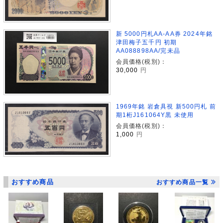
新 5000円札AA-AA券 2024年銘
津田梅子五千円 初期
AA088898AA/完未品
会員価格(税別)：
30,000
円
1969年銘 岩倉具視 新500円札 前
期1桁J161064Y黒 未使用
会員価格(税別)：
1,000
円
おすすめ商品
おすすめ商品一覧