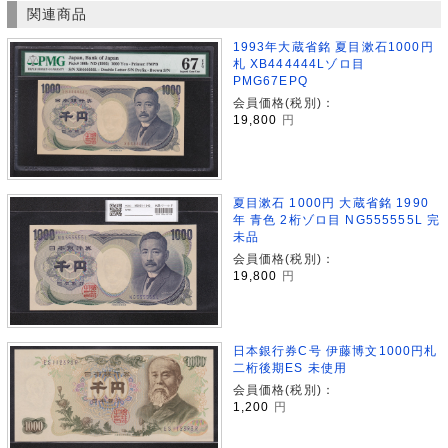
関連商品
1993年大蔵省銘 夏目漱石1000円
札 XB444444Lゾロ目
PMG67EPQ
会員価格(税別)：
19,800
円
夏目漱石 1000円 大蔵省銘 1990
年 青色 2桁ゾロ目 NG555555L 完
未品
会員価格(税別)：
19,800
円
日本銀行券C号 伊藤博文1000円札
二桁後期ES 未使用
会員価格(税別)：
1,200
円