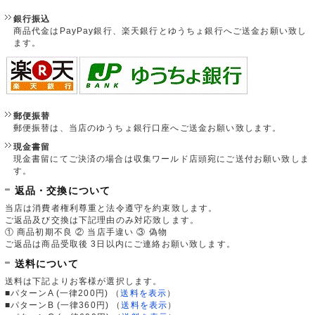
銀行振込
商品代金はPayPay銀行、楽天銀行とゆうちょ銀行へご送金お願い致し
ます。
郵便振替
郵便振替は、当店のゆうちょ銀行口座へご送金お願い致します。
現金書留
現金書留にてご決済の場合は収集ワールド店頭宛にご送付お願い致しま
す。
返品・交換について
当店は消費者権利尊重と法令遵守を約束致します。
ご返品及び交換は下記理由のみ対応致します。
① 商品初期不良 ② 当店手違い ③ 偽物
ご返品は商品受取後 3日以内にご連絡お願い致します。
送料について
送料は下記よりお客様が選択します。
■パターンA (一律200円)
（
送料を表示
）
■パターンB (一律360円)
（
送料を表示
）