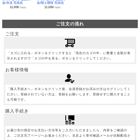
会/水泳 完未品
会/陸上競技 完未品
11,000
11,000
円(税別)
円(税別)
ご注文の流れ
ご注文
「カゴに入れる」ボタンをクリックすると「現在のカゴの中」に数量と金額が表
示されますので「カゴの中を見る」ボタンをクリックしてください。
お客様情報
「購入手続きへ」ボタンをクリック後、会員登録がお済みの方はログインしてく
ださい。登録されていない方は、登録をお願いします。登録せずに購入すること
も可能です。
購入手続き
お届け先の指定やお支払い方法等をご入力いただきましたら、内容をご確認の
上、ご注文完了ページへお進みください。当店より受付確認メールが自動配信さ