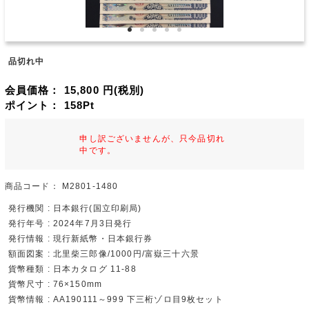
品切れ中
会員価格：
15,800
円(税別)
ポイント：
158
Pt
申し訳ございませんが、只今品切れ
中です。
商品コード：
M2801-1480
発行機関 : 日本銀行(国立印刷局)
発行年号 : 2024年7月3日発行
発行情報 : 現行新紙幣・日本銀行券
額面図案 : 北里柴三郎像/1000円/富嶽三十六景
貨幣種類 : 日本カタログ 11-88
貨幣尺寸 : 76×150mm
貨幣情報 : AA190111～999 下三桁ゾロ目9枚セット