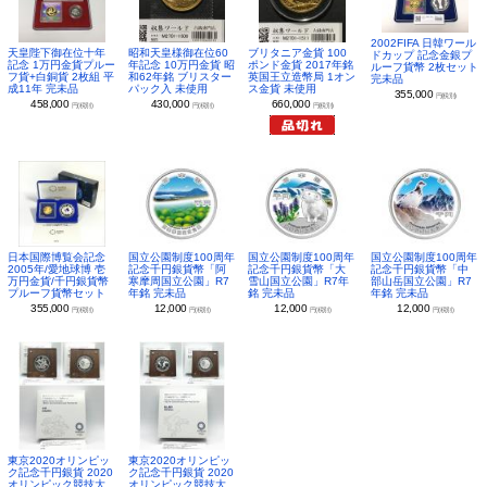
2002FIFA 日韓ワール
昭和天皇様御在位60
ブリタニア金貨 100
天皇陛下御在位十年
ドカップ 記念金銀プ
年記念 10万円金貨 昭
ポンド金貨 2017年銘
記念 1万円金貨プルー
ルーフ貨幣 2枚セット
和62年銘 ブリスター
英国王立造幣局 1オン
フ貨+白銅貨 2枚組 平
完未品
パック入 未使用
ス金貨 未使用
成11年 完未品
355,000
円(税別)
430,000
660,000
458,000
円(税別)
円(税別)
円(税別)
日本国際博覧会記念
国立公園制度100周年
国立公園制度100周年
国立公園制度100周年
2005年/愛地球博 壱
記念千円銀貨幣「阿
記念千円銀貨幣「大
記念千円銀貨幣「中
万円金貨/千円銀貨幣
寒摩周国立公園」R7
雪山国立公園」R7年
部山岳国立公園」R7
プルーフ貨幣セット
年銘 完未品
銘 完未品
年銘 完未品
355,000
12,000
12,000
12,000
円(税別)
円(税別)
円(税別)
円(税別)
東京2020オリンピッ
東京2020オリンピッ
ク記念千円銀貨 2020
ク記念千円銀貨 2020
オリンピック競技大
オリンピック競技大