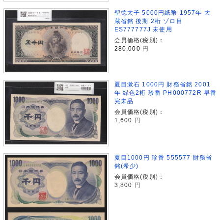
聖徳太子 5000円紙幣 1957年 大
蔵省銘 後期 2桁 ゾロ目
ES777777J 未使用
会員価格(税別)：
280,000
円
夏目漱石 1000円 財務省銘 2001
年 緑色2桁 珍番 PH000772R 早番
完未品
会員価格(税別)：
1,600
円
夏目1000円 珍番 555577 財務省
銘(希少)
会員価格(税別)：
3,800
円