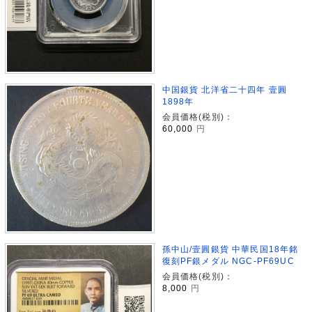
中国銀貨 北洋省二十四年 壹圓
1898年
会員価格(税別)：
60,000
円
孫中山/壹圓銀貨 中華民国18年銘
復刻PF銀メダル NGC-PF69UC
会員価格(税別)：
8,000
円