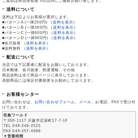
ご返品は商品受取後 3日以内にご連絡お願い致します。
送料について
送料は下記よりお客様が選択します。
■パターンA (一律200円)
（
送料を表示
）
■パターンB (一律360円)
（
送料を表示
）
■パターンC (一律600円)
（
送料を表示
）
■パターンD (一律900円)
（
送料を表示
）
■佐川急便
（
送料を表示
）
■送料無料
（
送料を表示
）
配送について
当店では下記業者に配送をお願いしております。
日本郵便、佐川急便、西濃運輸、その他
商品送料は全て商品ページに表示しております。
高額商品には保証付書留便をお勧めしております。
お客様センター
お問い合わせは、
お問い合わせフォーム
、
メール
、お電話、FAXで受け付
けております。
収集ワールド
〒350-1117 川越市広栄町17-7-1F
TEL 049-249-2525
FAX 049-257-4989
▼営業時間