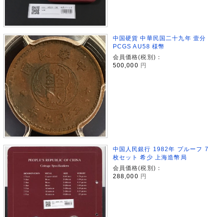
中国硬貨 中華民国二十九年 壹分
PCGS AU58 様幣
会員価格(税別)：
500,000
円
中国人民銀行 1982年 プルーフ 7
枚セット 希少 上海造幣局
会員価格(税別)：
288,000
円