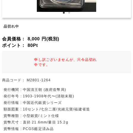
品切れ中
会員価格：
8,000
円(税別)
ポイント：
80
Pt
申し訳ございませんが、只今品切れ
中です。
商品コード：
M2801-1264
発行機関 : 中国清王朝 (政府造幣局)
発行年号 : 1903-1908年代〜(清朝末期)
発行情報 : 中国近代銀貨シリーズ
額面図案 : 10セント/七分二厘/光緒元寶/福建省造
貨幣種類 : 小型銀貨/ミント仕様
貨幣尺寸 : 直径 21.6mm/量目 15.2g
貨幣情報 : PCGS鑑定済み品