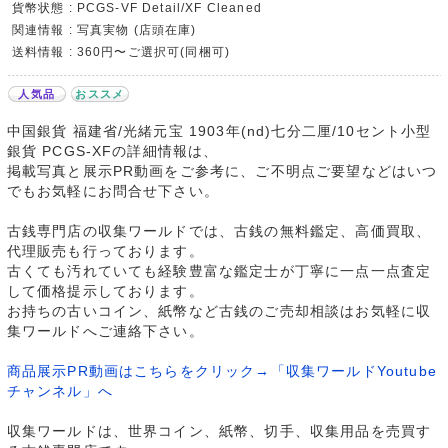
貨幣状態 : PCGS-VF Detail/XF Cleaned
関連情報 : 写真実物 (店頭在庫)
送料情報 : 360円〜ご選択可(同梱可)
人気品
おススメ
中国銀貨 福建省/光緒元宝 1903年(nd)七分二厘/10セント小型
銀貨 PCGS-XFの詳細情報は、
掲載写真と展示PR動画をご参考に、ご不明点ご要望などはいつ
でもお気軽にお問合せ下さい。
古銭専門店の収集ワールドでは、古銭の無料鑑定、高価買取、
代理販売も行っております。
古くても汚れていても経験豊富な鑑定士が丁寧に一点一点査定
して価格提示しております。
お持ちの古いコイン、紙幣など古銭のご売却相談はお気軽に収
集ワールドへご連絡下さい。
商品展示PR動画はこちらをクリック→「収集ワールドYoutube
チャンネル」へ
収集ワールドは、世界コイン、紙幣、切手、収集用品を売買す