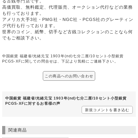
る古銭専門店です。
高価買取、無料鑑定、代理販売、オークション代行などの業務
も行っております。
アメリカ大手3社・PMG社・NGC社・PCGS社のグレーティン
グ代行も行っております。
世界のコイン、紙幣、切手など古銭コレクションのことなら何
でもご相談下さい。
中国銀貨 福建省/光緒元宝 1903年(nd)七分二厘/10セント小型銀貨
PCGS-XFに関しての問合せは、下記より気軽にご連絡下さい。
この商品へのお問い合わせ
中国銀貨 福建省/光緒元宝 1903年(nd)七分二厘/10セント小型銀貨
PCGS-XFに対するお客様の声
新規コメントを書き込む
関連商品