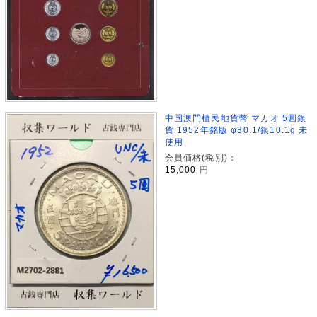
中国澳門植民地貨幣 マカオ 5圓銀
貨 1952年銘版 φ30.1/銀10.1g 未
使用
会員価格(税別)：
15,000
円