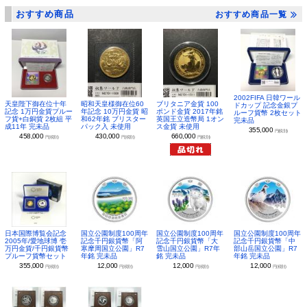
おすすめ商品
おすすめ商品一覧
2002FIFA 日韓ワール
昭和天皇様御在位60
ブリタニア金貨 100
天皇陛下御在位十年
ドカップ 記念金銀プ
年記念 10万円金貨 昭
ポンド金貨 2017年銘
記念 1万円金貨プルー
ルーフ貨幣 2枚セット
和62年銘 ブリスター
英国王立造幣局 1オン
フ貨+白銅貨 2枚組 平
完未品
パック入 未使用
ス金貨 未使用
成11年 完未品
355,000
円(税別)
430,000
660,000
458,000
円(税別)
円(税別)
円(税別)
日本国際博覧会記念
国立公園制度100周年
国立公園制度100周年
国立公園制度100周年
2005年/愛地球博 壱
記念千円銀貨幣「阿
記念千円銀貨幣「大
記念千円銀貨幣「中
万円金貨/千円銀貨幣
寒摩周国立公園」R7
雪山国立公園」R7年
部山岳国立公園」R7
プルーフ貨幣セット
年銘 完未品
銘 完未品
年銘 完未品
355,000
12,000
12,000
12,000
円(税別)
円(税別)
円(税別)
円(税別)