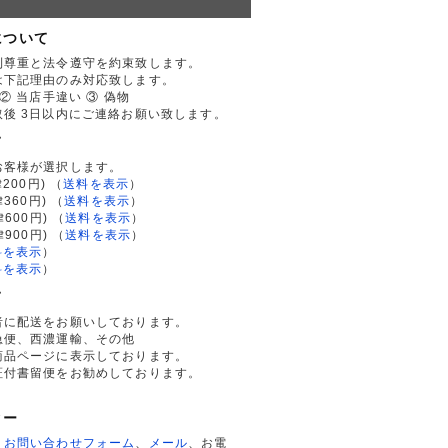
について
利尊重と法令遵守を約束致します。
は下記理由のみ対応致します。
② 当店手違い ③ 偽物
後 3日以内にご連絡お願い致します。
て
お客様が選択します。
200円)
（
送料を表示
）
律360円)
（
送料を表示
）
律600円)
（
送料を表示
）
律900円)
（
送料を表示
）
料を表示
）
料を表示
）
て
者に配送をお願いしております。
急便、西濃運輸、その他
商品ページに表示しております。
証付書留便をお勧めしております。
ター
、
お問い合わせフォーム
、
メール
、お電