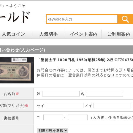
ド」へようこそ
人気コイン
人気切手
イベント案内
ご利用案内
問い合わせ(入力ページ)
「聖徳太子 1000円札 1950(昭和25年) 2桁 GF70
お問合せの内容によっては、回答までお時間を頂く場
休業日の場合は、翌営業日以降の対応となりますので
お名前
※
姓
名
名前(フリガナ)
※
セイ
メイ
〒
-
（入力後、住所自動表示
郵便番号