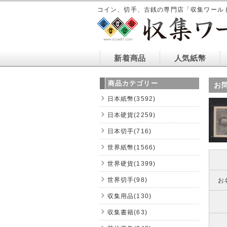
コイン、切手、古銭の専門店「収集ワール
新着商品
人気紙幣
商品カテゴリー
お
日本紙幣(3592)
日本硬貨(2259)
日本切手(716)
世界紙幣(1566)
世界硬貨(1399)
世界切手(98)
お
収集用品(130)
収集書籍(63)