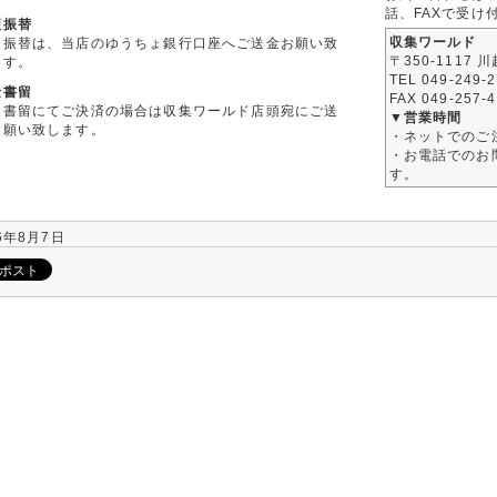
話、FAXで受け
便振替
収集ワールド
便振替は、当店のゆうちょ銀行口座へご送金お願い致
〒350-1117 
ます。
TEL 049-249-
金書留
FAX 049-257-
金書留にてご決済の場合は収集ワールド店頭宛にご送
▼営業時間
お願い致します。
・ネットでのご
・お電話でのお問
す。
6年8月7日