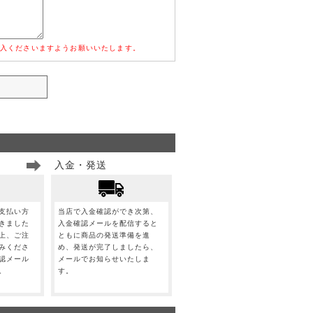
入くださいますようお願いいたします。
入金・発送
支払い方
当店で入金確認ができ次第、
きました
入金確認メールを配信すると
上、ご注
ともに商品の発送準備を進
みくださ
め、発送が完了しましたら、
認メール
メールでお知らせいたしま
。
す。