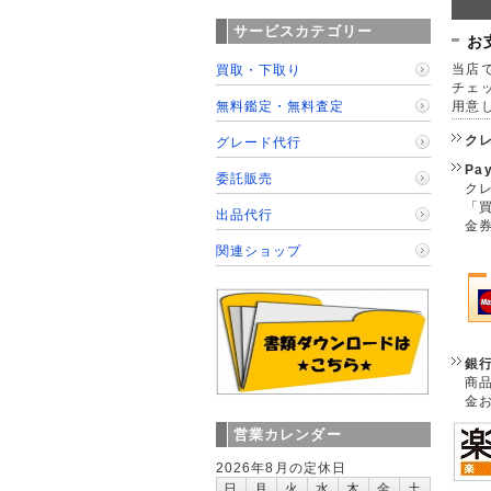
サービスカテゴリー
お
当店で
買取・下取り
チェ
無料鑑定・無料査定
用意
ク
グレード代行
Pa
委託販売
クレ
「
出品代行
金
関連ショップ
銀
商
金
営業カレンダー
2026年8月の定休日
日
月
火
水
木
金
土