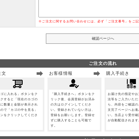
※ご注文に関するお問い合わせには、必ず「ご注文番号」をご記
ご注文の流れ
注文
お客様情報
購入手続き
カゴに入れる」ボタンをク
「購入手続きへ」ボタンをク
お届け先の指定やお
ックすると「現在のカゴの
リック後、会員登録がお済み
法等をご入力いただ
」に数量と金額が表示され
の方はログインしてくださ
ら、内容をご確認の
すので「カゴの中を見る」
い。登録されていない方は、
文完了ページへお進
タンをクリックしてくださ
登録をお願いします。登録せ
い。当店より受付確
。
ずに購入することも可能で
が自動配信されます
す。