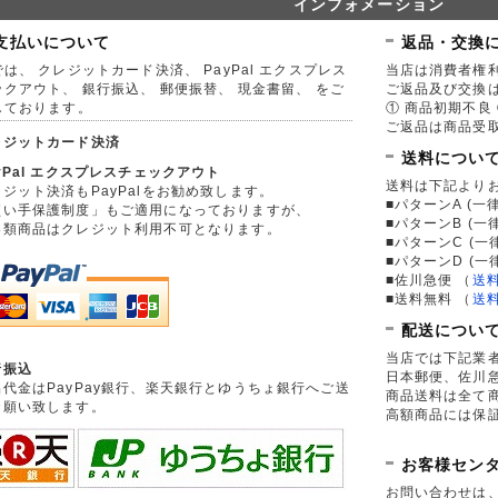
インフォメーション
支払いについて
返品・交換
は、 クレジットカード決済、 PayPal エクスプレス
当店は消費者権
ックアウト、 銀行振込、 郵便振替、 現金書留、 をご
ご返品及び交換
しております。
① 商品初期不良 
ご返品は商品受取
レジットカード決済
送料につい
yPal エクスプレスチェックアウト
送料は下記より
ジット決済もPayPalをお勧め致します。
■パターンA (一律
買い手保護制度」もご適用になっておりますが、
■パターンB (一
券類商品はクレジット利用不可となります。
■パターンC (一
■パターンD (一
■佐川急便
（
送
■送料無料
（
送
配送につい
当店では下記業
行振込
日本郵便、佐川
品代金はPayPay銀行、楽天銀行とゆうちょ銀行へご送
商品送料は全て
お願い致します。
高額商品には保
お客様セン
お問い合わせは