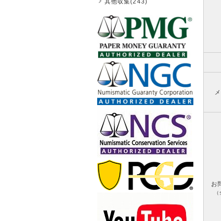
其他収集(243)
メ
お
（