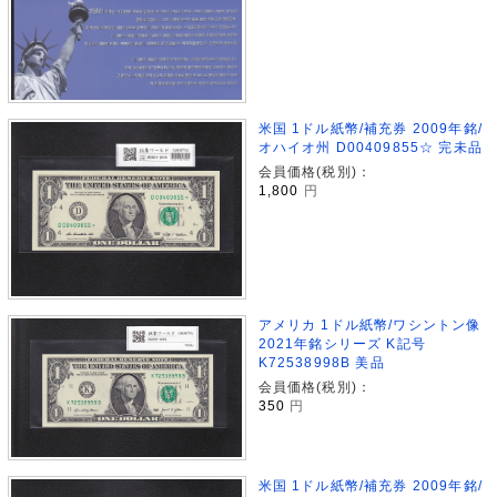
米国 1ドル紙幣/補充券 2009年銘/
オハイオ州 D00409855☆ 完未品
会員価格(税別)：
1,800
円
アメリカ 1ドル紙幣/ワシントン像
2021年銘シリーズ K記号
K72538998B 美品
会員価格(税別)：
350
円
米国 1ドル紙幣/補充券 2009年銘/