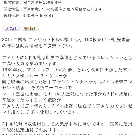
貨幣状態 : 完全未使用100枚連番
関連情報 : 写真参考(下3桁の番号が違う場合があります)
送料情報 : 900円〜(同梱可)
人気品
特価品
2013年銘版 アメリカ 2ドル紙幣 L記号 100枚束ピン札 完未品
の詳細は商品情報をご参照下さい。
アメリカの2ドル札は世界で幸運とされているコレクションとし
て高い人気を集めています。
1960年代、アメリカで「上流社会」という映画に出演したアメ
リカ大女優グレー ス・ケリーが
同じ映画に出演した歌手フランク・シナトラから2ドル紙幣プレ
ゼント頂き、 その後ヨーロッパで
レニエ三世に出会いモナコの大王妃になった事から2ドル紙幣は
幸運をもたらすという伝説が
アメリカで広く伝わり、2ドル紙幣は現在でもアメリカでプレゼ
ント用として 多く使用されています。
2ドル紙幣は収集用として人気が非常に高いですが、実際に使用
可能な法定通貨でもあります。