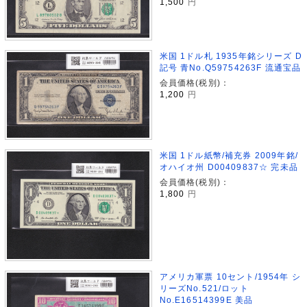
1,500
円
米国 1ドル札 1935年銘シリーズ D
記号 青No.Q59754263F 流通宝品
会員価格(税別)：
1,200
円
米国 1ドル紙幣/補充券 2009年銘/
オハイオ州 D00409837☆ 完未品
会員価格(税別)：
1,800
円
アメリカ軍票 10セント/1954年 シ
リーズNo.521/ロット
No.E16514399E 美品