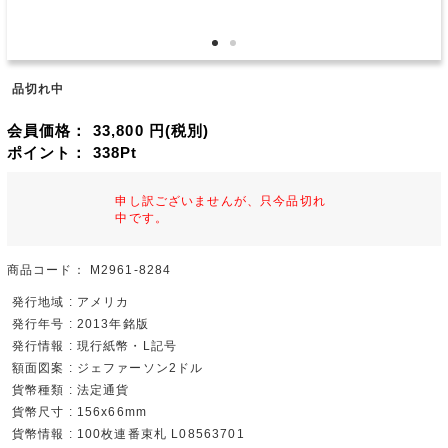
品切れ中
会員価格：
33,800
円(税別)
ポイント：
338
Pt
申し訳ございませんが、只今品切れ
中です。
商品コード：
M2961-8284
発行地域 : アメリカ
発行年号 : 2013年銘版
発行情報 : 現行紙幣・L記号
額面図案 : ジェファーソン2ドル
貨幣種類 : 法定通貨
貨幣尺寸 : 156x66mm
貨幣情報 : 100枚連番束札 L08563701