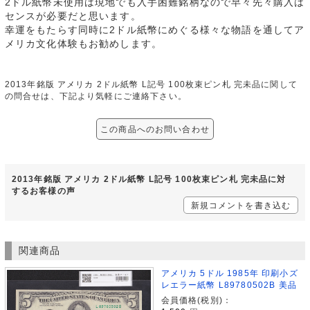
2ドル紙幣未使用は現地でも入手困難銘柄なので早々先々購入は
センスが必要だと思います。
幸運をもたらす同時に2ドル紙幣にめぐる様々な物語を通してア
メリカ文化体験もお勧めします。
2013年銘版 アメリカ 2ドル紙幣 L記号 100枚束ピン札 完未品に関して
の問合せは、下記より気軽にご連絡下さい。
この商品へのお問い合わせ
2013年銘版 アメリカ 2ドル紙幣 L記号 100枚束ピン札 完未品に対
するお客様の声
新規コメントを書き込む
関連商品
アメリカ 5ドル 1985年 印刷小ズ
レエラー紙幣 L89780502B 美品
会員価格(税別)：