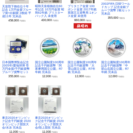
2002FIFA 日韓ワール
昭和天皇様御在位60
ブリタニア金貨 100
天皇陛下御在位十年
ドカップ 記念金銀プ
年記念 10万円金貨 昭
ポンド金貨 2017年銘
記念 1万円金貨プルー
ルーフ貨幣 2枚セット
和62年銘 ブリスター
英国王立造幣局 1オン
フ貨+白銅貨 2枚組 平
完未品
パック入 未使用
ス金貨 未使用
成11年 完未品
355,000
円(税別)
430,000
660,000
458,000
円(税別)
円(税別)
円(税別)
日本国際博覧会記念
国立公園制度100周年
国立公園制度100周年
国立公園制度100周年
2005年/愛地球博 壱
記念千円銀貨幣「阿
記念千円銀貨幣「大
記念千円銀貨幣「中
万円金貨/千円銀貨幣
寒摩周国立公園」R7
雪山国立公園」R7年
部山岳国立公園」R7
プルーフ貨幣セット
年銘 完未品
銘 完未品
年銘 完未品
355,000
12,000
12,000
12,000
円(税別)
円(税別)
円(税別)
円(税別)
東京2020オリンピッ
東京2020オリンピッ
ク記念千円銀貨 2020
ク記念千円銀貨 2020
オリンピック競技大
オリンピック競技大
会/水泳 完未品
会/陸上競技 完未品
11,000
11,000
円(税別)
円(税別)