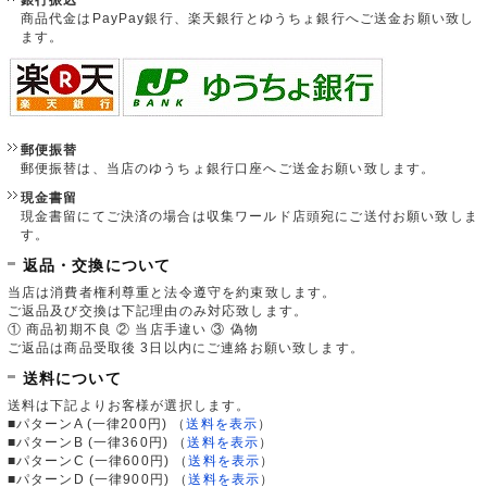
商品代金はPayPay銀行、楽天銀行とゆうちょ銀行へご送金お願い致し
ます。
郵便振替
郵便振替は、当店のゆうちょ銀行口座へご送金お願い致します。
現金書留
現金書留にてご決済の場合は収集ワールド店頭宛にご送付お願い致しま
す。
返品・交換について
当店は消費者権利尊重と法令遵守を約束致します。
ご返品及び交換は下記理由のみ対応致します。
① 商品初期不良 ② 当店手違い ③ 偽物
ご返品は商品受取後 3日以内にご連絡お願い致します。
送料について
送料は下記よりお客様が選択します。
■パターンA (一律200円)
（
送料を表示
）
■パターンB (一律360円)
（
送料を表示
）
■パターンC (一律600円)
（
送料を表示
）
■パターンD (一律900円)
（
送料を表示
）