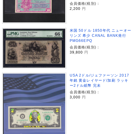
会員価格(税別)：
2,200
円
米国 50ドル 1850年代 ニューオー
リンズ 希少 CANAL BANK発行
PMG66EPQ
会員価格(税別)：
39,800
円
USA 2ドル/ジェファーソン 2017
年銘 黄金レイヤード/加刷 ラッキ
ー2ドル紙幣 完未
会員価格(税別)：
3,000
円