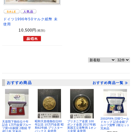
SALE
人気品
ドイツ1996年50マルク紙幣 未
使用
10,500
円
(税別)
おすすめ商品
おすすめ商品一覧
2002FIFA 日韓ワール
昭和天皇様御在位60
ブリタニア金貨 100
天皇陛下御在位十年
ドカップ 記念金銀プ
年記念 10万円金貨 昭
ポンド金貨 2017年銘
記念 1万円金貨プルー
ルーフ貨幣 2枚セット
和62年銘 ブリスター
英国王立造幣局 1オン
フ貨+白銅貨 2枚組 平
完未品
パック入 未使用
ス金貨 未使用
成11年 完未品