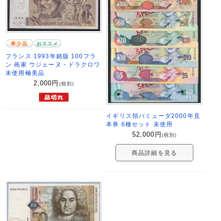
希少品
おススメ
フランス 1993年銘版 100フラ
ン 画家 ウジェーヌ・ドラクロワ
未使用極美品
2,000
円
(税別)
イギリス領バミューダ2000年見
本券 6種セット 未使用
52,000
円
(税別)
商品詳細を見る