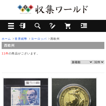
ホーム
世界紙幣
ヨーロッパ
西欧州
西欧州
11件
の商品がございます。