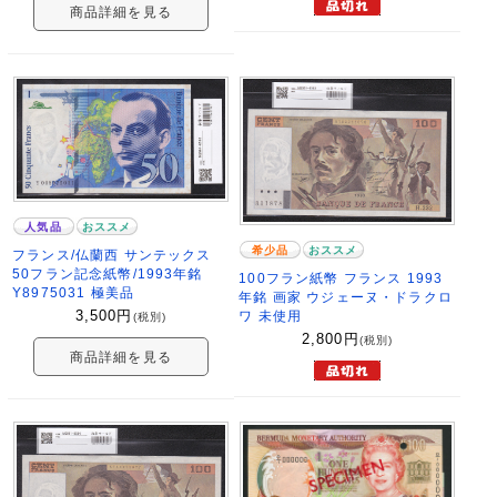
商品詳細を見る
人気品
おススメ
希少品
おススメ
フランス/仏蘭西 サンテックス
50フラン記念紙幣/1993年銘
100フラン紙幣 フランス 1993
Y8975031 極美品
年銘 画家 ウジェーヌ・ドラクロ
3,500
円
ワ 未使用
(税別)
2,800
円
(税別)
商品詳細を見る