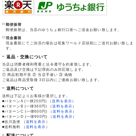
郵便振替
郵便振替は、当店のゆうちょ銀行口座へご送金お願い致します。
現金書留
現金書留にてご決済の場合は収集ワールド店頭宛にご送付お願い致しま
す。
返品・交換について
当店は消費者権利尊重と法令遵守を約束致します。
ご返品及び交換は下記理由のみ対応致します。
① 商品初期不良 ② 当店手違い ③ 偽物
ご返品は商品受取後 3日以内にご連絡お願い致します。
送料について
送料は下記よりお客様が選択します。
■パターンA (一律200円)
（
送料を表示
）
■パターンB (一律360円)
（
送料を表示
）
■パターンC (一律600円)
（
送料を表示
）
■パターンD (一律900円)
（
送料を表示
）
■佐川急便
（
送料を表示
）
■送料無料
（
送料を表示
）
配送について