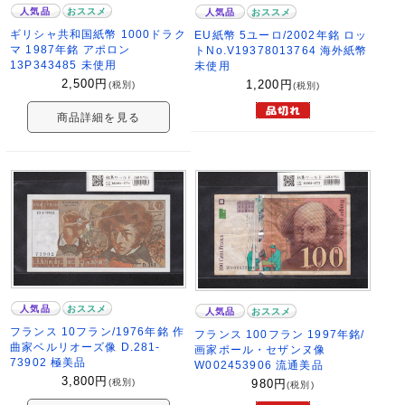
人気品
おススメ
人気品
おススメ
ギリシャ共和国紙幣 1000ドラク
EU紙幣 5ユーロ/2002年銘 ロッ
マ 1987年銘 アポロン
トNo.V19378013764 海外紙幣
13P343485 未使用
未使用
2,500
円
1,200
円
(税別)
(税別)
商品詳細を見る
人気品
おススメ
人気品
おススメ
フランス 10フラン/1976年銘 作
フランス 100フラン 1997年銘/
曲家ベルリオーズ像 D.281-
画家ポール・セザンヌ像
73902 極美品
W002453906 流通美品
3,800
円
(税別)
980
円
(税別)