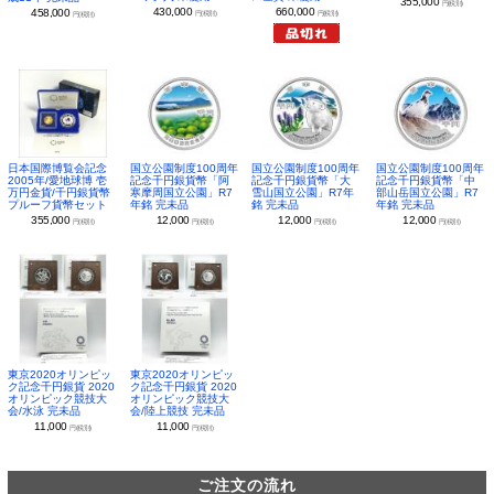
355,000
円(税別)
430,000
660,000
458,000
円(税別)
円(税別)
円(税別)
日本国際博覧会記念
国立公園制度100周年
国立公園制度100周年
国立公園制度100周年
2005年/愛地球博 壱
記念千円銀貨幣「阿
記念千円銀貨幣「大
記念千円銀貨幣「中
万円金貨/千円銀貨幣
寒摩周国立公園」R7
雪山国立公園」R7年
部山岳国立公園」R7
プルーフ貨幣セット
年銘 完未品
銘 完未品
年銘 完未品
355,000
12,000
12,000
12,000
円(税別)
円(税別)
円(税別)
円(税別)
東京2020オリンピッ
東京2020オリンピッ
ク記念千円銀貨 2020
ク記念千円銀貨 2020
オリンピック競技大
オリンピック競技大
会/水泳 完未品
会/陸上競技 完未品
11,000
11,000
円(税別)
円(税別)
ご注文の流れ