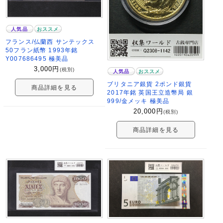
人気品
おススメ
フランス/仏蘭西 サンテックス
50フラン紙幣 1993年銘
Y007686495 極美品
3,000
円
(税別)
人気品
おススメ
ブリタニア銀貨 2ポンド銀貨
商品詳細を見る
2017年銘 英国王立造幣局 銀
999/金メッキ 極美品
20,000
円
(税別)
商品詳細を見る