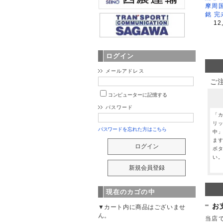
摩周
銘 完
12
ログイン
メールアドレス
ご
コンピューターに記憶する
パスワード
「
リ
パスワードを忘れた方はこちら
中
ま
ボ
い
現在のカゴの中
お
▼カート内に商品はございませ
ん。
当店で