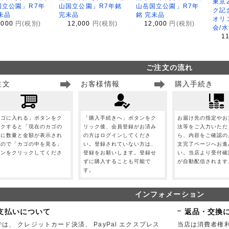
東京
国立公園」R7年
山国立公園」R7年銘
山岳国立公園」R7年
ク記
未品
完未品
銘 完未品
オリ
,000
円(税別)
12,000
円(税別)
12,000
円(税別)
会/
1
ご注文の流れ
注文
お客様情報
購入手続き
カゴに入れる」ボタンをク
「購入手続きへ」ボタンをク
お届け先の指定やお
ックすると「現在のカゴの
リック後、会員登録がお済み
法等をご入力いただ
」に数量と金額が表示され
の方はログインしてくださ
ら、内容をご確認の
すので「カゴの中を見る」
い。登録されていない方は、
文完了ページへお進
タンをクリックしてくださ
登録をお願いします。登録せ
い。当店より受付確
。
ずに購入することも可能で
が自動配信されます
す。
インフォメーション
支払いについて
返品・交換
は、 クレジットカード決済、 PayPal エクスプレス
当店は消費者権