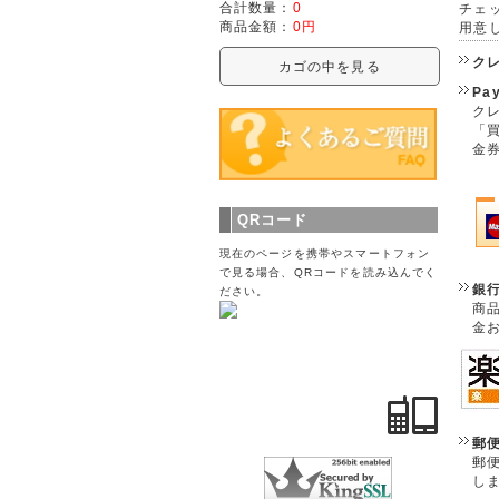
合計数量：
0
チェ
商品金額：
0円
用意
ク
カゴの中を見る
Pa
クレ
「
金
QRコード
現在のページを携帯やスマートフォン
で見る場合、QRコードを読み込んでく
銀
ださい。
商
金
郵
郵
し