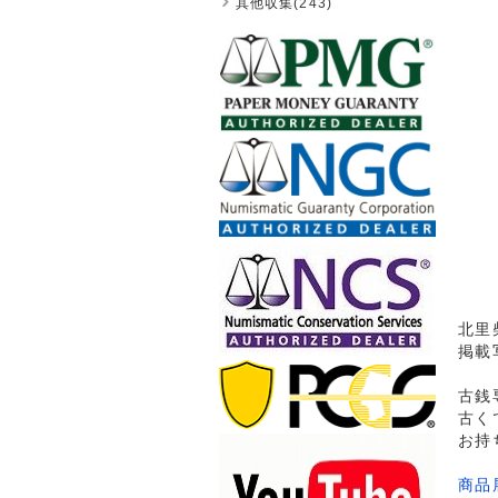
其他収集(243)
北里
掲載
古銭
古く
お持
商品