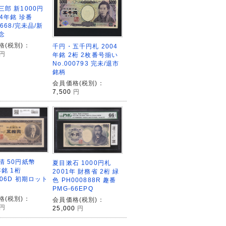
三郎 新1000円
24年銘 珍番
6668/完未品/新
念
格(税別)：
千円・五千円札 2004
円
年銘 2桁 2枚番号揃い
No.000793 完未/退市
銘柄
会員価格(税別)：
7,500
円
清 50円紙幣
夏目漱石 1000円札
年銘 1桁
2001年 財務省 2桁 緑
206D 初期ロット
色 PH000888R 趣番
PMG-66EPQ
格(税別)：
会員価格(税別)：
円
25,000
円