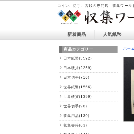
コイン、切手、古銭の専門店「収集ワール
新着商品
人気紙幣
ホー
商品カテゴリー
日本紙幣(3592)
日本硬貨(2259)
日本切手(716)
世界紙幣(1566)
世界硬貨(1399)
世界切手(98)
収集用品(130)
収集書籍(63)