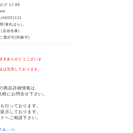
グ 11-88
mm
AD051111
使用/束札ばらし
 (店頭在庫)
〜ご選択可(同梱可)
頂きありがとうございま
品は完売しております。
幣記念の商品詳細情報は、
気軽にお問合せ下さい。
売も行っております。
格提示しております。
ルドへご相談下さい。
ネル」へ