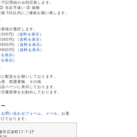
は下記理由のみ対応致します。
② 当店手違い ③ 偽物
後 3日以内にご連絡お願い致します。
て
お客様が選択します。
200円)
（
送料を表示
）
律360円)
（
送料を表示
）
律600円)
（
送料を表示
）
律900円)
（
送料を表示
）
料を表示
）
料を表示
）
て
者に配送をお願いしております。
急便、西濃運輸、その他
商品ページに表示しております。
証付書留便をお勧めしております。
ター
、
お問い合わせフォーム
、
メール
、お電
付けております。
川越市広栄町17-7-1F
2525