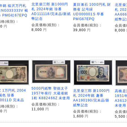
北里柴三郎 新1000円
夏目漱石 1000円札 財
北里柴
4年銘 福沢万円札
札 2024年銘 珍番
務省 記号緑
札 20
NG333333V 褐
AD111118/完未品/新紙
UD000001S 早番
AA66
 PMG社67EPQ
幣記念
PMG67EPQ
紙幣記
格(税別)：
会員価格(税別)：
会員価格(税別)：
会員価
00
円
8,000
円
39,800
円
8,000
5000円紙幣 聖徳太子
 1万円札 2004
北里柴三郎 新1000円
高橋是
1957年発行 大蔵省銘
褐色 珍番
札 2024年銘 趣番
1951
1桁 K882466Z 未使用
00011D 完未品
AA190190/完未品/新
A361
会員価格(税別)：
紙幣記念
未使用
格(税別)：
11,000
円
00
円
会員価格(税別)：
会員価
1,600
円
5,500