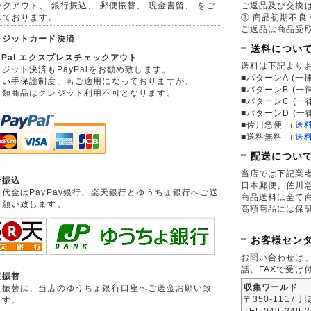
ックアウト、 銀行振込、 郵便振替、 現金書留、 をご
ご返品及び交換
しております。
① 商品初期不良 
ご返品は商品受取
レジットカード決済
送料につい
yPal エクスプレスチェックアウト
送料は下記より
ジット決済もPayPalをお勧め致します。
■パターンA (一律
買い手保護制度」もご適用になっておりますが、
■パターンB (一
券類商品はクレジット利用不可となります。
■パターンC (一
■パターンD (一
■佐川急便
（
送
■送料無料
（
送
配送につい
当店では下記業
行振込
日本郵便、佐川
品代金はPayPay銀行、楽天銀行とゆうちょ銀行へご送
商品送料は全て
お願い致します。
高額商品には保
お客様セン
お問い合わせは
話、FAXで受け
便振替
収集ワールド
便振替は、当店のゆうちょ銀行口座へご送金お願い致
〒350-1117 
ます。
TEL 049-249-