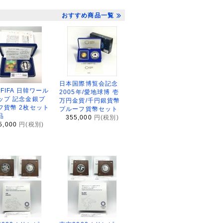
おすすめ商品一覧
日本国際博覧会記念
2FIFA 日韓ワール
2005年/愛地球博 壱
ップ 記念金銀プ
万円金貨/千円銀貨幣
フ貨幣 2枚セット
プルーフ貨幣セット
品
355,000
円(税別)
5,000
円(税別)