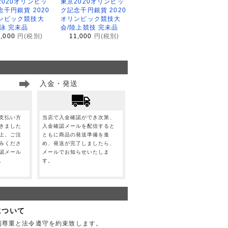
2020オリンピッ
東京2020オリンピッ
念千円銀貨 2020
ク記念千円銀貨 2020
ンピック競技大
オリンピック競技大
水泳 完未品
会/陸上競技 完未品
1,000
円(税別)
11,000
円(税別)
入金・発送
支払い方
当店で入金確認ができ次第、
きました
入金確認メールを配信すると
上、ご注
ともに商品の発送準備を進
みくださ
め、発送が完了しましたら、
認メール
メールでお知らせいたしま
。
す。
について
利尊重と法令遵守を約束致します。