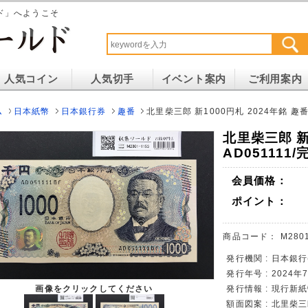
ド」へようこそ
人気コイン
人気切手
イベント案内
ご利用案内
ム
日本紙幣
日本銀行券
趣番
北里柴三郎 新1000円札 2024年銘 趣番
北里柴三郎 新
AD051111
会員価格：
ポイント：
商品コード：
M2801
発行機関 : 日本銀行
発行年号 : 2024
画像をクリックしてください
発行情報 : 現行新
額面図案 : 北里柴三