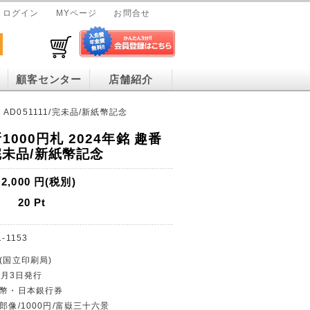
ログイン
MYページ
お問合せ
顧客センター
店舗紹介
 AD051111/完未品/新紙幣記念
1000円札 2024年銘 趣番
/完未品/新紙幣記念
2,000
円(税別)
20
Pt
-1153
(国立印刷局)
年7月3日発行
紙幣・日本銀行券
郎像/1000円/富嶽三十六景