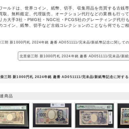
ワールドは、世界コイン、紙幣、切手、収集用品を売買する古銭
買取、無料鑑定、代理販売、オークション代行などの業務も行っ
リカ大手3社・PMG社・NGC社・PCGS社のグレーティング代行
のコイン、紙幣、切手など古銭コレクションのことなら何でもご
三郎 新1000円札 2024年銘 趣番 AD051111/完未品/新紙幣記念に
北里柴三郎 新1000円札 2024年銘 趣番 AD051111/完未品
柴三郎 新1000円札 2024年銘 趣番 AD051111/完未品/新紙幣記念に対
連商品