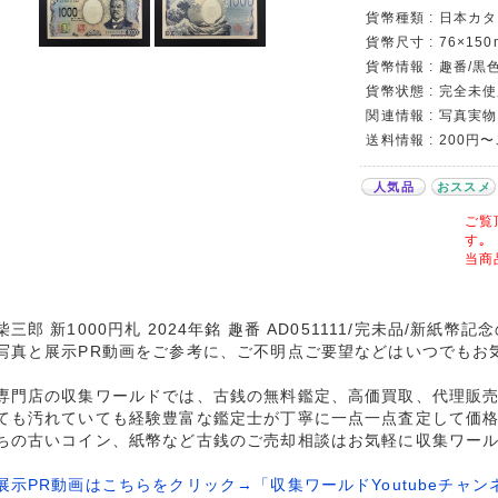
貨幣種類 : 日本カタロ
貨幣尺寸 : 76×150
貨幣情報 : 趣番/黒色/
貨幣状態 : 完全未
関連情報 : 写真実物
送料情報 : 200円
人気品
おススメ
ご覧
す｡
当商
柴三郎 新1000円札 2024年銘 趣番 AD051111/完未品/新紙
写真と展示PR動画をご参考に、ご不明点ご要望などはいつでもお
専門店の収集ワールドでは、古銭の無料鑑定、高価買取、代理販
ても汚れていても経験豊富な鑑定士が丁寧に一点一点査定して価
ちの古いコイン、紙幣など古銭のご売却相談はお気軽に収集ワー
展示PR動画はこちらをクリック→「収集ワールドYoutubeチャン