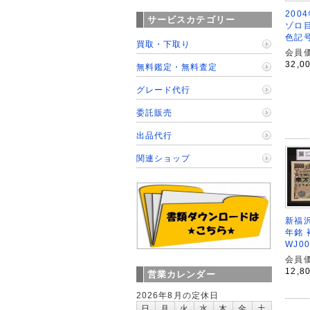
200
サービスカテゴリー
ゾロ目
色記号
買取・下取り
会員価
32,0
無料鑑定・無料査定
グレード代行
委託販売
出品代行
関連ショップ
新福沢
年銘 
WJ0
会員価
12,8
営業カレンダー
2026年8月の定休日
日
月
火
水
木
金
土