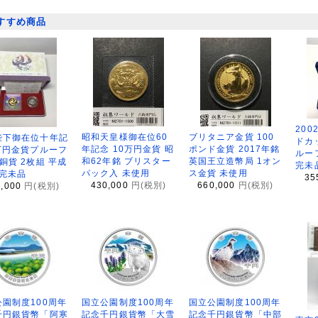
すすめ商品
200
昭和天皇様御在位60
ブリタニア金貨 100
陛下御在位十年記
ドカ
年記念 10万円金貨 昭
ポンド金貨 2017年銘
万円金貨プルーフ
ルー
和62年銘 ブリスター
英国王立造幣局 1オン
銅貨 2枚組 平成
完未
パック入 未使用
ス金貨 未使用
 完未品
35
430,000
円(税別)
660,000
円(税別)
8,000
円(税別)
園制度100周年
国立公園制度100周年
国立公園制度100周年
千円銀貨幣「阿寒
記念千円銀貨幣「大雪
記念千円銀貨幣「中部