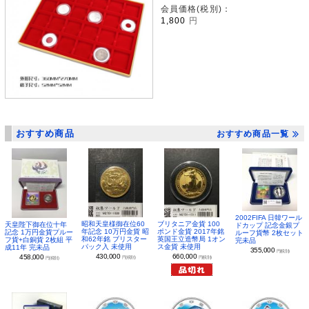
会員価格(税別)：
1,800
円
おすすめ商品
おすすめ商品一覧
2002FIFA 日韓ワール
昭和天皇様御在位60
ブリタニア金貨 100
天皇陛下御在位十年
ドカップ 記念金銀プ
年記念 10万円金貨 昭
ポンド金貨 2017年銘
記念 1万円金貨プルー
ルーフ貨幣 2枚セット
和62年銘 ブリスター
英国王立造幣局 1オン
フ貨+白銅貨 2枚組 平
完未品
パック入 未使用
ス金貨 未使用
成11年 完未品
355,000
円(税別)
430,000
660,000
458,000
円(税別)
円(税別)
円(税別)