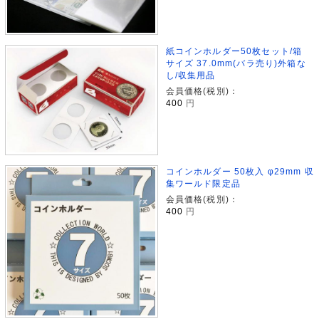
紙コインホルダー50枚セット/箱
サイズ 37.0mm(バラ売り)外箱な
し/収集用品
会員価格(税別)：
400
円
コインホルダー 50枚入 φ29mm 収
集ワールド限定品
会員価格(税別)：
400
円