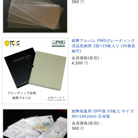
360
円
紙幣アルバム PMGグレーディング
済品収納用 2段×15枚入り (30枚収
納可)
会員価格(税別)：
4,500
円
紙幣収集用 OPP袋 50枚入 サイズ
90×190(mm) 日本製
会員価格(税別)：
360
円