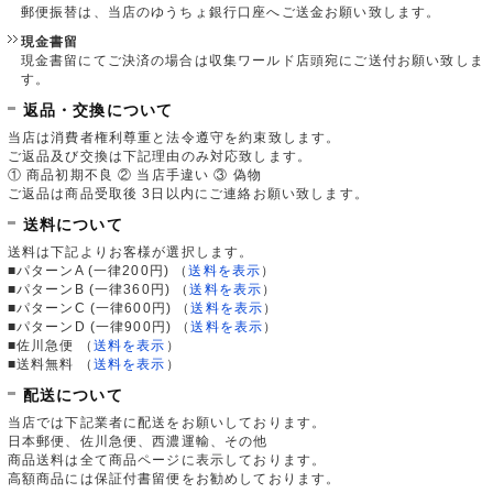
郵便振替は、当店のゆうちょ銀行口座へご送金お願い致します。
現金書留
現金書留にてご決済の場合は収集ワールド店頭宛にご送付お願い致しま
す。
返品・交換について
当店は消費者権利尊重と法令遵守を約束致します。
ご返品及び交換は下記理由のみ対応致します。
① 商品初期不良 ② 当店手違い ③ 偽物
ご返品は商品受取後 3日以内にご連絡お願い致します。
送料について
送料は下記よりお客様が選択します。
■パターンA (一律200円)
（
送料を表示
）
■パターンB (一律360円)
（
送料を表示
）
■パターンC (一律600円)
（
送料を表示
）
■パターンD (一律900円)
（
送料を表示
）
■佐川急便
（
送料を表示
）
■送料無料
（
送料を表示
）
配送について
当店では下記業者に配送をお願いしております。
日本郵便、佐川急便、西濃運輸、その他
商品送料は全て商品ページに表示しております。
高額商品には保証付書留便をお勧めしております。