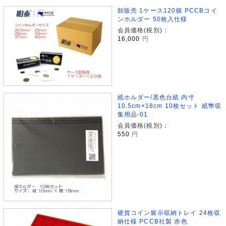
卸販売 1ケース120個 PCCBコイ
ンホルダー 50枚入仕様
会員価格(税別)：
16,000
円
紙ホルダー/黒色台紙 内寸
10.5cm×18cm 10枚セット 紙幣収
集用品-01
会員価格(税別)：
550
円
硬貨コイン展示収納トレイ 24枚収
納仕様 PCCB社製 赤色