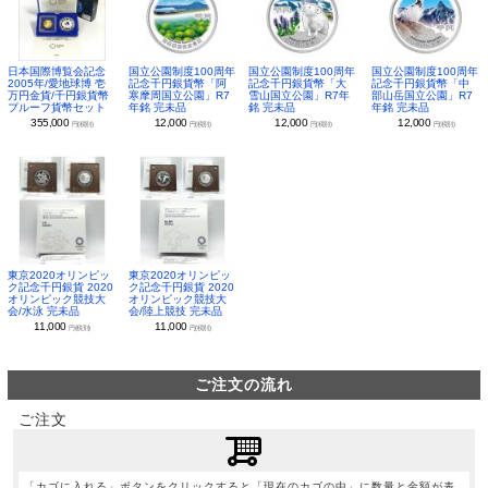
日本国際博覧会記念
国立公園制度100周年
国立公園制度100周年
国立公園制度100周年
2005年/愛地球博 壱
記念千円銀貨幣「阿
記念千円銀貨幣「大
記念千円銀貨幣「中
万円金貨/千円銀貨幣
寒摩周国立公園」R7
雪山国立公園」R7年
部山岳国立公園」R7
プルーフ貨幣セット
年銘 完未品
銘 完未品
年銘 完未品
355,000
12,000
12,000
12,000
円(税別)
円(税別)
円(税別)
円(税別)
東京2020オリンピッ
東京2020オリンピッ
ク記念千円銀貨 2020
ク記念千円銀貨 2020
オリンピック競技大
オリンピック競技大
会/水泳 完未品
会/陸上競技 完未品
11,000
11,000
円(税別)
円(税別)
ご注文の流れ
ご注文
「カゴに入れる」ボタンをクリックすると「現在のカゴの中」に数量と金額が表