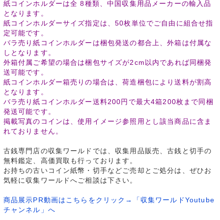
紙コインホルダーは全 8種類、中国収集用品メーカーの輸入品
となります。
紙コインホルダーサイズ指定は、50枚単位でご自由に組合せ指
定可能です。
バラ売り紙コインホルダーは梱包発送の都合上、外箱は付属な
しとなります。
外箱付属ご希望の場合は梱包サイズが2cm以内であれば同梱発
送可能です。
紙コインホルダー箱売りの場合は、荷造梱包により送料が割高
となります。
バラ売り紙コインホルダー送料200円で最大4箱200枚まで同梱
発送可能です。
掲載写真のコインは、使用イメージ参照用とし該当商品に含ま
れておりません。
古銭専門店の収集ワールドでは、収集用品販売、古銭と切手の
無料鑑定、高価買取も行っております。
お持ちの古いコイン紙幣・切手などご売却とご処分は、ぜひお
気軽に収集ワールドへご相談は下さい。
商品展示PR動画はこちらをクリック→「収集ワールドYoutube
チャンネル」へ