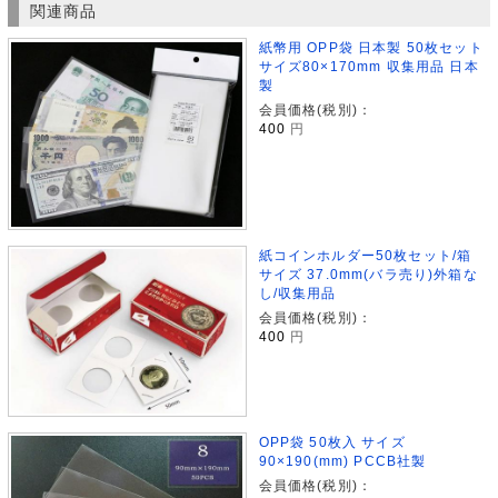
関連商品
紙幣用 OPP袋 日本製 50枚セット
サイズ80×170mm 収集用品 日本
製
会員価格(税別)：
400
円
紙コインホルダー50枚セット/箱
サイズ 37.0mm(バラ売り)外箱な
し/収集用品
会員価格(税別)：
400
円
OPP袋 50枚入 サイズ
90×190(mm) PCCB社製
会員価格(税別)：