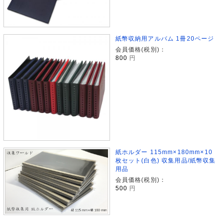
紙幣収納用アルバム 1冊20ページ
会員価格(税別)：
800
円
紙ホルダー 115mm×180mm×10
枚セット(白色) 収集用品/紙幣収集
用品
会員価格(税別)：
500
円