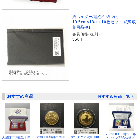
紙ホルダー/黒色台紙 内寸
10.5cm×18cm 10枚セット 紙幣収
集用品-01
会員価格(税別)：
550
円
おすすめ商品
おすすめ商品一覧
2002FIFA 日韓ワール
昭和天皇様御在位60
ブリタニア金貨 100
天皇陛下御在位十年
ドカップ 記念金銀プ