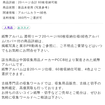
商品詳細 : 20ページ合計 60枚収納可能
商品状態 : 新品未使用 (写真参考)
関連情報 : アルバムカラー/紺色
送料情報 : 360円〜ご選択可
人気品
おススメ
紙幣アルバム 透明リーフ20ページ/60枚収納仕様/紺色アルバ
ム/カバー付の商品詳細は、
掲載写真と展示PR動画をご参照に、ご不明点ご要望などはいつ
でもお気軽にお問合せ下さい。
該当商品は中国収集用品メーカーPCCB社より製造された紙幣
アルバムです。
紙幣アルバムは全20ページ仕様、60枚収納仕可能、4色よりご
選択できます。
古銭専門店の収集ワールドでは、収集用品販売、古銭と切手の
無料鑑定、高価買取も行っております。
お持ちの古いコイン紙幣・切手などご売却とご処分は、ぜひお
気軽に収集ワールドへご相談は下さい。