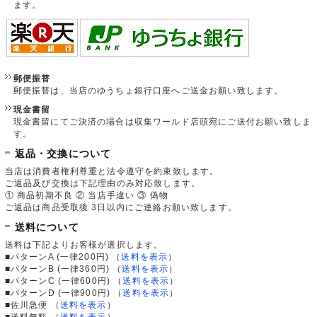
ます。
郵便振替
郵便振替は、当店のゆうちょ銀行口座へご送金お願い致します。
現金書留
現金書留にてご決済の場合は収集ワールド店頭宛にご送付お願い致しま
す。
返品・交換について
当店は消費者権利尊重と法令遵守を約束致します。
ご返品及び交換は下記理由のみ対応致します。
① 商品初期不良 ② 当店手違い ③ 偽物
ご返品は商品受取後 3日以内にご連絡お願い致します。
送料について
送料は下記よりお客様が選択します。
■パターンA (一律200円)
（
送料を表示
）
■パターンB (一律360円)
（
送料を表示
）
■パターンC (一律600円)
（
送料を表示
）
■パターンD (一律900円)
（
送料を表示
）
■佐川急便
（
送料を表示
）
■送料無料
（
送料を表示
）