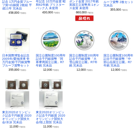
年記念 10万円金貨 昭
ポンド金貨 2017年銘
記念 1万円金貨プルー
ルーフ貨幣 2枚セット
和62年銘 ブリスター
英国王立造幣局 1オン
フ貨+白銅貨 2枚組 平
完未品
パック入 未使用
ス金貨 未使用
成11年 完未品
355,000
円(税別)
430,000
660,000
458,000
円(税別)
円(税別)
円(税別)
日本国際博覧会記念
国立公園制度100周年
国立公園制度100周年
国立公園制度100周年
2005年/愛地球博 壱
記念千円銀貨幣「阿
記念千円銀貨幣「大
記念千円銀貨幣「中
万円金貨/千円銀貨幣
寒摩周国立公園」R7
雪山国立公園」R7年
部山岳国立公園」R7
プルーフ貨幣セット
年銘 完未品
銘 完未品
年銘 完未品
355,000
12,000
12,000
12,000
円(税別)
円(税別)
円(税別)
円(税別)
東京2020オリンピッ
東京2020オリンピッ
ク記念千円銀貨 2020
ク記念千円銀貨 2020
オリンピック競技大
オリンピック競技大
会/水泳 完未品
会/陸上競技 完未品
11,000
11,000
円(税別)
円(税別)