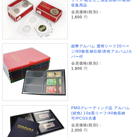
収集用品
会員価格(税別)：
1,600
円
紙幣アルバム 透明リーフ20ペー
ジ/60枚収納仕様/赤色アルバム/カ
バー付
会員価格(税別)：
1,800
円
PMGグレーディング品 アルバム
(紺色) 10p黒リーフ/40枚収納
可/PCGS共通
会員価格(税別)：
2,000
円