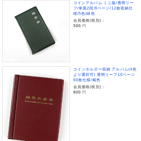
コインアルバム ミニ版/透明リー
フ/単面2段/6ページ/12枚収納仕
様/5色/緑色
会員価格(税別)：
500
円
コインホルダー収納 アルバム(4色
より選択可) 透明リーフ10ページ
60枚仕様/褐色
会員価格(税別)：
800
円