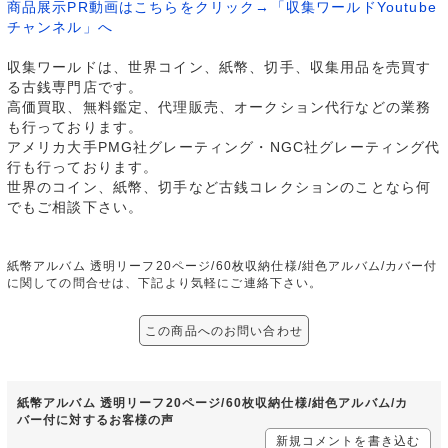
商品展示PR動画はこちらをクリック→「収集ワールドYoutube
チャンネル」へ
収集ワールドは、世界コイン、紙幣、切手、収集用品を売買す
る古銭専門店です。
高価買取、無料鑑定、代理販売、オークション代行などの業務
も行っております。
アメリカ大手PMG社グレーティング・NGC社グレーティング代
行も行っております。
世界のコイン、紙幣、切手など古銭コレクションのことなら何
でもご相談下さい。
紙幣アルバム 透明リーフ20ページ/60枚収納仕様/紺色アルバム/カバー付
に関しての問合せは、下記より気軽にご連絡下さい。
この商品へのお問い合わせ
紙幣アルバム 透明リーフ20ページ/60枚収納仕様/紺色アルバム/カ
バー付に対するお客様の声
新規コメントを書き込む