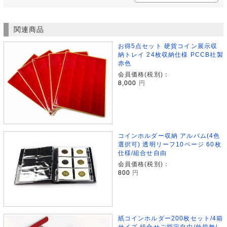
関連商品
お得5点セット 硬貨コイン展示収
納トレイ 24枚収納仕様 PCCB社製
赤色
会員価格(税別)：
8,000
円
コインホルダー収納 アルバム(4色
選択可) 透明リーフ10ページ 60枚
仕様/組合せ自由
会員価格(税別)：
800
円
紙コインホルダー200枚セット/4箱
サイズ 組合せご指定自由/外箱無/