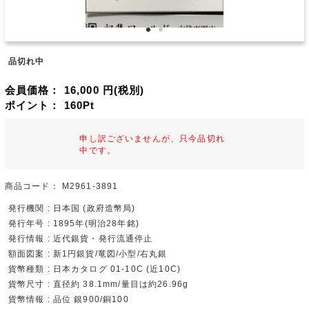
品切れ中
会員価格：
16,000
円(税別)
ポイント：
160
Pt
申し訳ございませんが、只今品切れ
中です。
商品コード：
M2961-3891
発行機関 : 日本国 (政府造幣局)
発行年号 : 1895年(明治28年銘)
発行情報 : 近代銀貨・発行流通停止
額面図案 : 新1円銀貨/竜図/小型/右丸銀
貨幣種類 : 日本カタログ 01-10C (近10C)
貨幣尺寸 : 直径約 38.1mm/量目は約26.96g
貨幣情報 : 品位 銀900/銅100