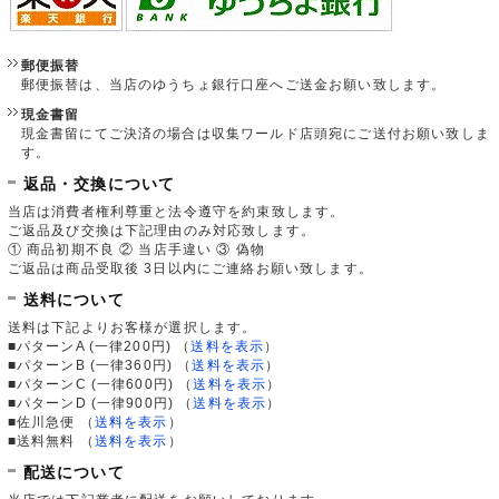
郵便振替
郵便振替は、当店のゆうちょ銀行口座へご送金お願い致します。
現金書留
現金書留にてご決済の場合は収集ワールド店頭宛にご送付お願い致しま
す。
返品・交換について
当店は消費者権利尊重と法令遵守を約束致します。
ご返品及び交換は下記理由のみ対応致します。
① 商品初期不良 ② 当店手違い ③ 偽物
ご返品は商品受取後 3日以内にご連絡お願い致します。
送料について
送料は下記よりお客様が選択します。
■パターンA (一律200円)
（
送料を表示
）
■パターンB (一律360円)
（
送料を表示
）
■パターンC (一律600円)
（
送料を表示
）
■パターンD (一律900円)
（
送料を表示
）
■佐川急便
（
送料を表示
）
■送料無料
（
送料を表示
）
配送について