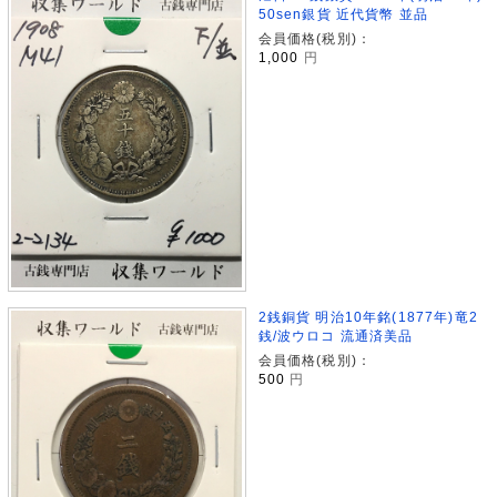
50sen銀貨 近代貨幣 並品
会員価格(税別)：
1,000
円
2銭銅貨 明治10年銘(1877年)竜2
銭/波ウロコ 流通済美品
会員価格(税別)：
500
円