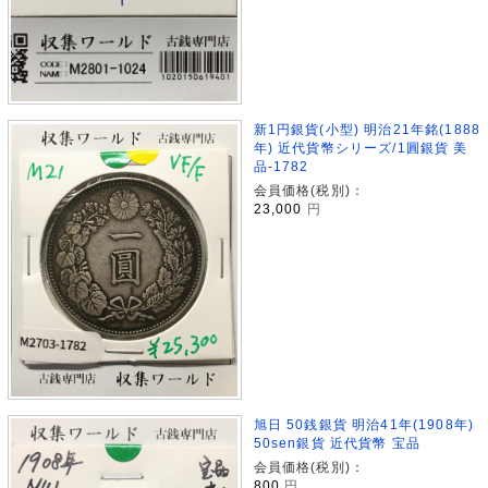
新1円銀貨(小型) 明治21年銘(1888
年) 近代貨幣シリーズ/1圓銀貨 美
品-1782
会員価格(税別)：
23,000
円
旭日 50銭銀貨 明治41年(1908年)
50sen銀貨 近代貨幣 宝品
会員価格(税別)：
800
円