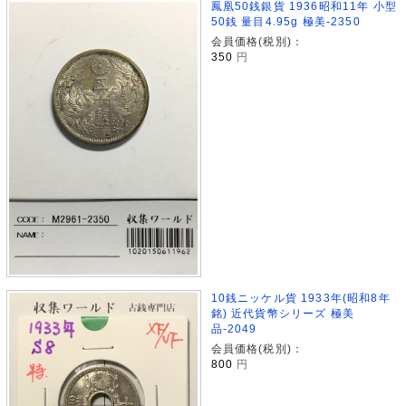
鳳凰50銭銀貨 1936昭和11年 小型
50銭 量目4.95g 極美-2350
会員価格(税別)：
350
円
10銭ニッケル貨 1933年(昭和8年
銘) 近代貨幣シリーズ 極美
品-2049
会員価格(税別)：
800
円