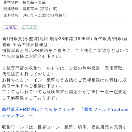
貨幣状態 : 極美品〜美品
関連情報 : 写真実物 (店頭在庫)
送料情報 : 360円〜ご選択可(同梱可)
人気品
おススメ
新1円銀貨(小型)右丸銀 明治28年銘(1895年) 近代銀貨/円銀/貿
易銀 美品の詳細情報は、
掲載写真と展示PR動画をご参考に、ご不明点ご要望などはいつ
でもお気軽にお問合せ下さい。
古銭専門店の収集ワールドでは、古銭の無料鑑定、高価買取、
代理販売も行っております。
お持ちの古いコイン、紙幣など古銭のご売却相談はお気軽に収
集ワールドへご相談は下さい。
古くても汚れていても経験豊富な鑑定士が丁寧に一点一点査定
して価格提示しております。
商品展示PR動画はこちらをクリック→「収集ワールドYoutube
チャンネル」へ
収集ワールドは、世界コイン、紙幣、切手、収集用品を売買す