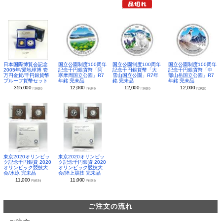
日本国際博覧会記念
国立公園制度100周年
国立公園制度100周年
国立公園制度100周年
2005年/愛地球博 壱
記念千円銀貨幣「阿
記念千円銀貨幣「大
記念千円銀貨幣「中
万円金貨/千円銀貨幣
寒摩周国立公園」R7
雪山国立公園」R7年
部山岳国立公園」R7
プルーフ貨幣セット
年銘 完未品
銘 完未品
年銘 完未品
355,000
12,000
12,000
12,000
円(税別)
円(税別)
円(税別)
円(税別)
東京2020オリンピッ
東京2020オリンピッ
ク記念千円銀貨 2020
ク記念千円銀貨 2020
オリンピック競技大
オリンピック競技大
会/水泳 完未品
会/陸上競技 完未品
11,000
11,000
円(税別)
円(税別)
ご注文の流れ