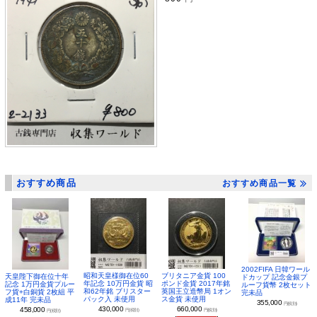
おすすめ商品
おすすめ商品一覧
2002FIFA 日韓ワール
昭和天皇様御在位60
ブリタニア金貨 100
天皇陛下御在位十年
ドカップ 記念金銀プ
年記念 10万円金貨 昭
ポンド金貨 2017年銘
記念 1万円金貨プルー
ルーフ貨幣 2枚セット
和62年銘 ブリスター
英国王立造幣局 1オン
フ貨+白銅貨 2枚組 平
完未品
パック入 未使用
ス金貨 未使用
成11年 完未品
355,000
円(税別)
430,000
660,000
458,000
円(税別)
円(税別)
円(税別)