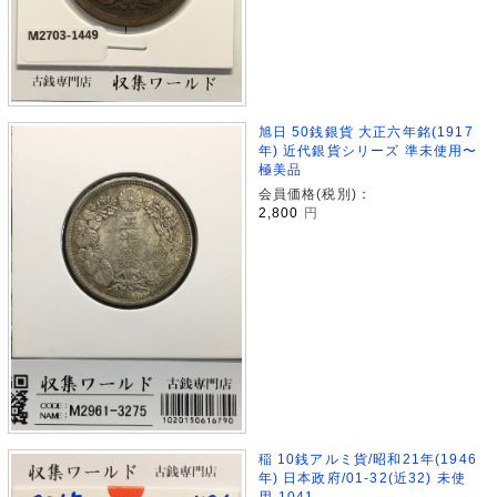
旭日 50銭銀貨 大正六年銘(1917
年) 近代銀貨シリーズ 準未使用〜
極美品
会員価格(税別)：
2,800
円
稲 10銭アルミ貨/昭和21年(1946
年) 日本政府/01-32(近32) 未使
用-1041