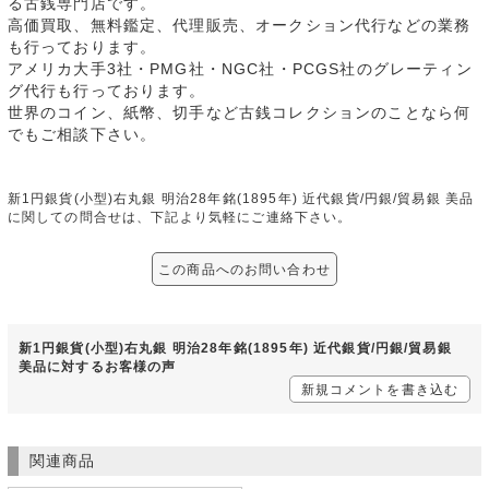
る古銭専門店です。
高価買取、無料鑑定、代理販売、オークション代行などの業務
も行っております。
アメリカ大手3社・PMG社・NGC社・PCGS社のグレーティン
グ代行も行っております。
世界のコイン、紙幣、切手など古銭コレクションのことなら何
でもご相談下さい。
新1円銀貨(小型)右丸銀 明治28年銘(1895年) 近代銀貨/円銀/貿易銀 美品
に関しての問合せは、下記より気軽にご連絡下さい。
この商品へのお問い合わせ
新1円銀貨(小型)右丸銀 明治28年銘(1895年) 近代銀貨/円銀/貿易銀
美品に対するお客様の声
新規コメントを書き込む
関連商品