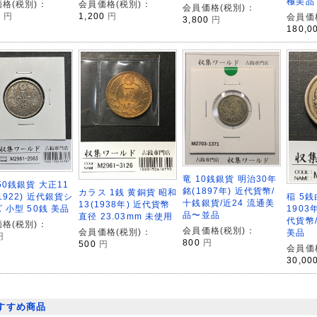
極美品
格(税別)：
会員価格(税別)：
会員価格(税別)：
0
円
1,200
円
会員価
3,800
円
180,0
竜 10銭銀貨 明治30年
50銭銀貨 大正11
銘(1897年) 近代貨幣/
カラス 1銭 黄銅貨 昭和
1922) 近代銀貨シ
稲 5
十銭銀貨/近24 流通美
13(1938年) 近代貨幣
 小型 50銭 美品
1903
品〜並品
直径 23.03mm 未使用
代貨幣/
格(税別)：
会員価格(税別)：
会員価格(税別)：
美品
円
800
円
500
円
会員価
30,00
すすめ商品