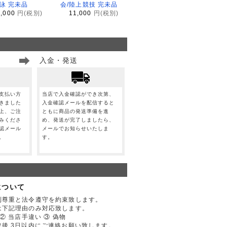
水泳 完未品
会/陸上競技 完未品
1,000
円(税別)
11,000
円(税別)
入金・発送
支払い方
当店で入金確認ができ次第、
きました
入金確認メールを配信すると
上、ご注
ともに商品の発送準備を進
みくださ
め、発送が完了しましたら、
認メール
メールでお知らせいたしま
。
す。
について
利尊重と法令遵守を約束致します。
は下記理由のみ対応致します。
② 当店手違い ③ 偽物
後 3日以内にご連絡お願い致します。