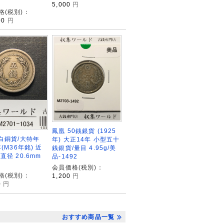
5,000
円
格(税別)：
00
円
鳳凰 50銭銀貨 (1925
銭白銅貨/大特年
年) 大正14年 小型五十
年(M36年銘) 近
銭銀貨/量目 4.95g/美
直径 20.6mm
品-1492
会員価格(税別)：
格(税別)：
1,200
円
0
円
おすすめ商品一覧