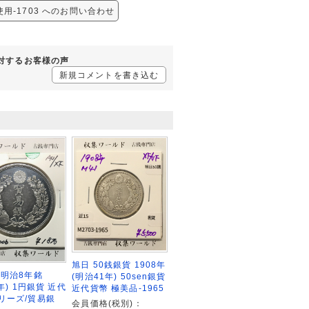
未使用-1703 へのお問い合わせ
3に対するお客様の声
新規コメントを書き込む
旭日 50銭銀貨 1908年
 明治8年銘
(明治41年) 50sen銀貨
5年) 1円銀貨 近代
近代貨幣 極美品-1965
リーズ/貿易銀
会員価格(税別)：