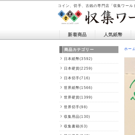
コイン、切手、古銭の専門店「収集ワール
新着商品
人気紙幣
ホー
商品カテゴリー
日本紙幣(3592)
日本硬貨(2259)
日本切手(716)
世界紙幣(1566)
世界硬貨(1399)
世界切手(98)
収集用品(130)
収集書籍(63)