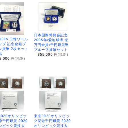
日本国際博覧会記念
2FIFA 日韓ワール
2005年/愛地球博 壱
ップ 記念金銀プ
万円金貨/千円銀貨幣
フ貨幣 2枚セット
プルーフ貨幣セット
品
355,000
円(税別)
5,000
円(税別)
2020オリンピッ
東京2020オリンピッ
念千円銀貨 2020
ク記念千円銀貨 2020
ンピック競技大
オリンピック競技大