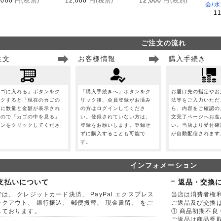
,000
円(税別)
12,000
円(税別)
12,000
円(税別)
会/
1
ご注文の流れ
注文
お客様情報
購入手続き
カゴに入れる」ボタンをク
「購入手続きへ」ボタンをク
お届け先の指定やお
ックすると「現在のカゴの
リック後、会員登録がお済み
法等をご入力いただ
」に数量と金額が表示され
の方はログインしてくださ
ら、内容をご確認の
すので「カゴの中を見る」
い。登録されていない方は、
文完了ページへお進
タンをクリックしてくださ
登録をお願いします。登録せ
い。当店より受付確
。
ずに購入することも可能で
が自動配信されます
す。
インフォメーション
支払いについて
返品・交換
は、 クレジットカード決済、 PayPal エクスプレス
当店は消費者権
ックアウト、 銀行振込、 郵便振替、 現金書留、 をご
ご返品及び交換
しております。
① 商品初期不良 
ご返品は商品受取