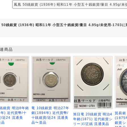
鳳凰 50銭銀貨 (1936年) 昭和11年 小型五十銭銀貨/量目 4.95g/
 50銭銀貨 (1936年) 昭和11年 小型五十銭銀貨/量目 4.95g/未使用-170
連商品
0銭銀貨 明治8年銘
竜 10銭銀貨 明治27年
75年) 近代貨幣/十
銘(1894年) 近代貨幣/
貿易銀
旭日竜 20銭銀貨 明治4
/近24 流通美
十銭銀貨/近24 流通美
(187
年銘(1871) 近代銀貨シ
並品
品〜並品
銀貨シ
リーズ/正銭 流通美品