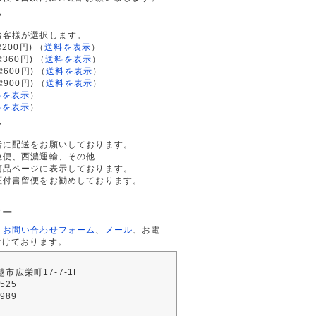
て
お客様が選択します。
200円)
（
送料を表示
）
律360円)
（
送料を表示
）
律600円)
（
送料を表示
）
律900円)
（
送料を表示
）
料を表示
）
料を表示
）
て
者に配送をお願いしております。
急便、西濃運輸、その他
商品ページに表示しております。
証付書留便をお勧めしております。
ター
、
お問い合わせフォーム
、
メール
、お電
付けております。
川越市広栄町17-7-1F
2525
4989