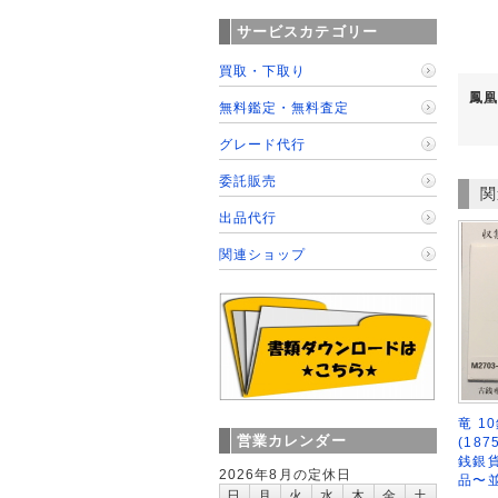
サービスカテゴリー
買取・下取り
鳳凰
無料鑑定・無料査定
グレード代行
委託販売
関
出品代行
関連ショップ
竜 1
営業カレンダー
(18
銭銀貨
2026年8月の定休日
品〜
日
月
火
水
木
金
土