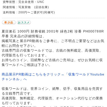
貨幣状態 : 完全未使用・UNC
関連情報 : 写真実物 (店頭在庫)
送料情報 : 200円〜ご選択可(同梱可)
希少品
おススメ
夏目漱石 1000円 財務省銘 2001年 緑色2桁 珍番 PH000788R
早番 完未品の詳細情報は、
掲載写真と展示PR動画をご参考に、ご不明点ご要望などはお気
軽にお問合せ下さい。
古銭専門店の収集ワールドでは、古銭の無料鑑定、高価買取、
代理販売も行っております。
お持ちのコイン、旧紙幣など古銭のご売却は、ぜひお気軽に収
集ワールドへご相談は下さい。
商品展示PR動画はこちらをクリック→「収集ワールドYoutube
チャンネル」へ
収集ワールドは、世界コイン、紙幣、切手、収集用品を売買す
る古銭専門店です。
高価買取、無料鑑定、代理販売、オークション代行などの業務
も行っております。