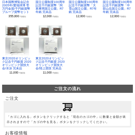
日本国際博覧会記念
国立公園制度100周年
国立公園制度100周年
国立公園制度100周年
2005年/愛地球博 壱
記念千円銀貨幣「阿
記念千円銀貨幣「大
記念千円銀貨幣「中
万円金貨/千円銀貨幣
寒摩周国立公園」R7
雪山国立公園」R7年
部山岳国立公園」R7
プルーフ貨幣セット
年銘 完未品
銘 完未品
年銘 完未品
355,000
12,000
12,000
12,000
円(税別)
円(税別)
円(税別)
円(税別)
東京2020オリンピッ
東京2020オリンピッ
ク記念千円銀貨 2020
ク記念千円銀貨 2020
オリンピック競技大
オリンピック競技大
会/水泳 完未品
会/陸上競技 完未品
11,000
11,000
円(税別)
円(税別)
ご注文の流れ
ご注文
「カゴに入れる」ボタンをクリックすると「現在のカゴの中」に数量と金額が表
示されますので「カゴの中を見る」ボタンをクリックしてください。
お客様情報