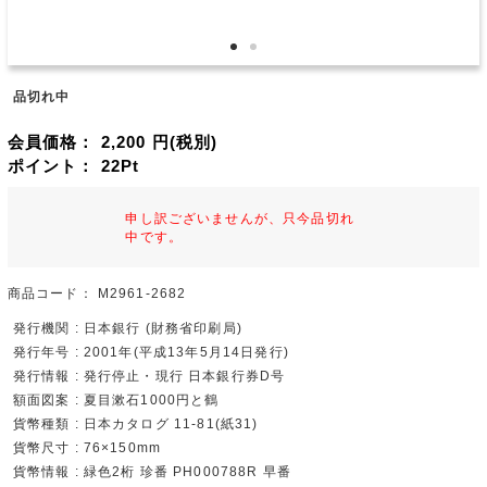
品切れ中
会員価格：
2,200
円(税別)
ポイント：
22
Pt
申し訳ございませんが、只今品切れ
中です。
商品コード：
M2961-2682
発行機関 : 日本銀行 (財務省印刷局)
発行年号 : 2001年(平成13年5月14日発行)
発行情報 : 発行停止・現行 日本銀行券D号
額面図案 : 夏目漱石1000円と鶴
貨幣種類 : 日本カタログ 11-81(紙31)
貨幣尺寸 : 76×150mm
貨幣情報 : 緑色2桁 珍番 PH000788R 早番