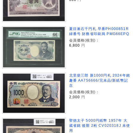
夏目漱石千円札 早番PH000851R
緑番号 財務省印刷局 PMG66EPQ
会員価格(税別)：
6,800
円
北里柴三郎 新1000円札 2024年銘
趣番 AA756666/完未品/新紙幣記
念
会員価格(税別)：
2,000
円
聖徳太子 5000円紙幣 1957年 大
蔵省銘 後期 2桁 CV020318J 未使
用