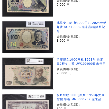
会員価格(税別)：
6,000
円
北里柴三郎 新1000円札 2024年銘
趣番 AC510009/完未品/新紙幣記
念
会員価格(税別)：
1,500
円
伊藤博文1000円札 1963年 前期
黒2桁キリ番 UW100000E 未使用
会員価格(税別)：
28,000
円
板垣退助 100円紙幣 1953年大蔵
省銘 早番 MR000076X 完未品
会員価格(税別)：
800
円