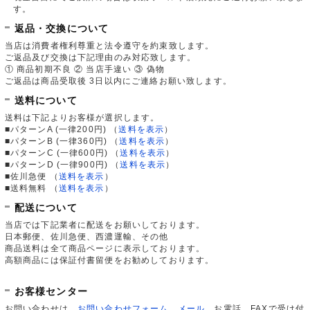
す。
返品・交換について
当店は消費者権利尊重と法令遵守を約束致します。
ご返品及び交換は下記理由のみ対応致します。
① 商品初期不良 ② 当店手違い ③ 偽物
ご返品は商品受取後 3日以内にご連絡お願い致します。
送料について
送料は下記よりお客様が選択します。
■パターンA (一律200円)
（
送料を表示
）
■パターンB (一律360円)
（
送料を表示
）
■パターンC (一律600円)
（
送料を表示
）
■パターンD (一律900円)
（
送料を表示
）
■佐川急便
（
送料を表示
）
■送料無料
（
送料を表示
）
配送について
当店では下記業者に配送をお願いしております。
日本郵便、佐川急便、西濃運輸、その他
商品送料は全て商品ページに表示しております。
高額商品には保証付書留便をお勧めしております。
お客様センター
お問い合わせは、
お問い合わせフォーム
、
メール
、お電話、FAXで受け付