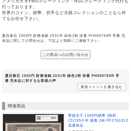
アメリカ大手PMGグレーティング・NGCグレーティング代行も
行っております。
世界のコイン、紙幣、切手など古銭コレクションのことなら何
でもお任せ下さい。
夏目漱石 1000円 財務省銘 2001年 緑色2桁 珍番 PH000788R 早番 完
未品に関しての問合せは、下記より気軽にご連絡下さい。
この商品へのお問い合わせ
夏目漱石 1000円 財務省銘 2001年 緑色2桁 珍番 PH000788R 早
番 完未品に対するお客様の声
新規コメントを書き込む
関連商品
聖徳太子 1000円紙幣 (昭和
25)1950 年 後期 2桁 PF276101Z
流通美品