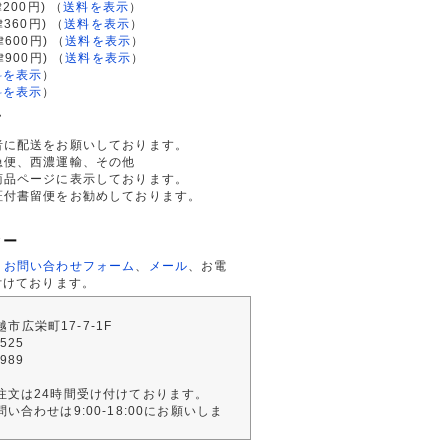
200円)
（
送料を表示
）
律360円)
（
送料を表示
）
律600円)
（
送料を表示
）
律900円)
（
送料を表示
）
料を表示
）
料を表示
）
て
者に配送をお願いしております。
急便、西濃運輸、その他
商品ページに表示しております。
証付書留便をお勧めしております。
ター
、
お問い合わせフォーム
、
メール
、お電
付けております。
川越市広栄町17-7-1F
2525
4989
注文は24時間受け付けております。
い合わせは9:00-18:00にお願いしま