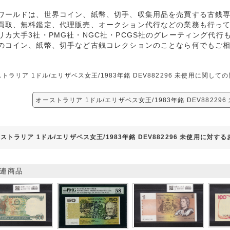
ワールドは、世界コイン、紙幣、切手、収集用品を売買する古銭
買取、無料鑑定、代理販売、オークション代行などの業務も行っ
リカ大手3社・PMG社・NGC社・PCGS社のグレーティング代行
のコイン、紙幣、切手など古銭コレクションのことなら何でもご
トラリア 1ドル/エリザベス女王/1983年銘 DEV882296 未使用に関
オーストラリア 1ドル/エリザベス女王/1983年銘 DEV88229
ストラリア 1ドル/エリザベス女王/1983年銘 DEV882296 未使用に対す
連商品