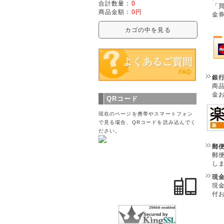
合計数量：
0
「
商品金額：
0円
金
カゴの中を見る
銀
商
金
QRコード
現在のページを携帯やスマートフォン
で見る場合、QRコードを読み込んでく
ださい。
郵
郵
し
現
現
付