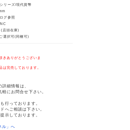
幣シリーズ/現代貨幣
mm
タログ参照
UNC
 (店頭在庫)
〜ご選択可(同梱可)
頂きありがとうございま
品は完売しております。
用の詳細情報は、
気軽にお問合せ下さい。
売も行っております。
ルドへご相談は下さい。
格提示しております。
ネル」へ