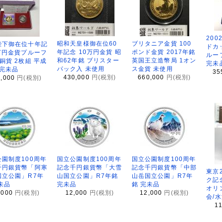
200
昭和天皇様御在位60
ブリタニア金貨 100
陛下御在位十年記
ドカ
年記念 10万円金貨 昭
ポンド金貨 2017年銘
万円金貨プルーフ
ルー
和62年銘 ブリスター
英国王立造幣局 1オン
銅貨 2枚組 平成
完未
パック入 未使用
ス金貨 未使用
 完未品
35
430,000
円(税別)
660,000
円(税別)
8,000
円(税別)
園制度100周年
国立公園制度100周年
国立公園制度100周年
千円銀貨幣「阿寒
記念千円銀貨幣「大雪
記念千円銀貨幣「中部
東京
国立公園」R7年
山国立公園」R7年銘
山岳国立公園」R7年
ク記
未品
完未品
銘 完未品
オリ
,000
円(税別)
12,000
円(税別)
12,000
円(税別)
会/
1