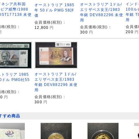
インド
ドネシア共和国
オーストラリア 1ドル/
オーストラリア 1985
100ル
ルピア紙幣/1988
エリザベス女王/1983
年 50ドル PMG 58評
年銘 T
DST177138 未使
年銘 DEV882296 未使
価
用
用
会員価格(税別)：
会員価
格(税別)：
会員価格(税別)：
12,800
円
200
円
円
300
円
オーストラリア 1ドル/
トラリア 1985
エリザベス女王/1983
00ドル PMG社55
年銘 DEV882296 未使
用
格(税別)：
会員価格(税別)：
00
円
300
円
すすめ商品