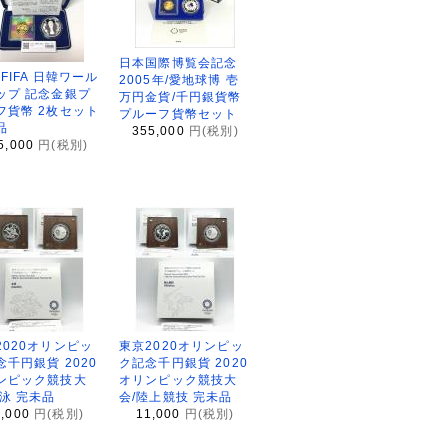
日本国際博覧会記念
2FIFA 日韓ワール
2005年/愛地球博 壱
ップ 記念金銀プ
万円金貨/千円銀貨幣
フ貨幣 2枚セット
プルーフ貨幣セット
品
355,000
円(税別)
5,000
円(税別)
2020オリンピッ
東京2020オリンピッ
念千円銀貨 2020
ク記念千円銀貨 2020
ンピック競技大
オリンピック競技大
水泳 完未品
会/陸上競技 完未品
1,000
円(税別)
11,000
円(税別)