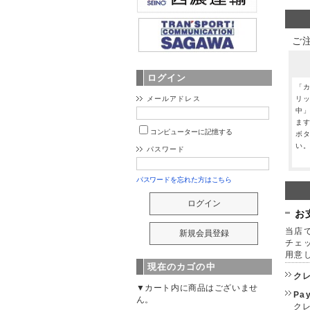
ご
ログイン
「
リ
メールアドレス
中
ま
コンピューターに記憶する
ボ
い
パスワード
パスワードを忘れた方はこちら
お
当店で
チェ
用意
現在のカゴの中
ク
▼カート内に商品はございませ
Pa
ん。
クレ