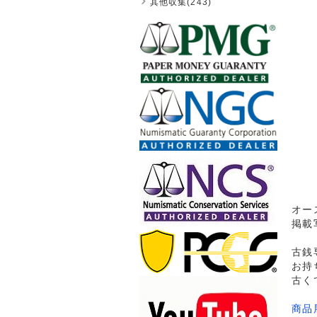
其他収集(243)
オー
掲載
古銭
お持
古く
商品