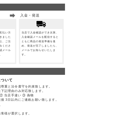
入金・発送
支払い方
当店で入金確認ができ次第、
きました
入金確認メールを配信すると
上、ご注
ともに商品の発送準備を進
みくださ
め、発送が完了しましたら、
認メール
メールでお知らせいたしま
。
す。
について
利尊重と法令遵守を約束致します。
は下記理由のみ対応致します。
② 当店手違い ③ 偽物
後 3日以内にご連絡お願い致します。
て
お客様が選択します。