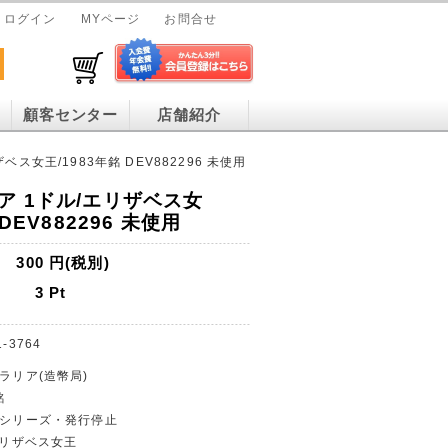
ログイン
MYページ
お問合せ
顧客センター
店舗紹介
ス女王/1983年銘 DEV882296 未使用
ア 1ドル/エリザベス女
 DEV882296 未使用
300
円(税別)
3
Pt
1-3764
トラリア(造幣局)
銘
幣シリーズ・発行停止
/エリザベス女王