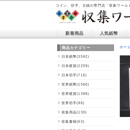
コイン、切手、古銭の専門店「収集ワール
新着商品
人気紙幣
ホー
商品カテゴリー
日本紙幣(3592)
日本硬貨(2259)
日本切手(716)
世界紙幣(1566)
世界硬貨(1399)
世界切手(98)
収集用品(130)
収集書籍(63)