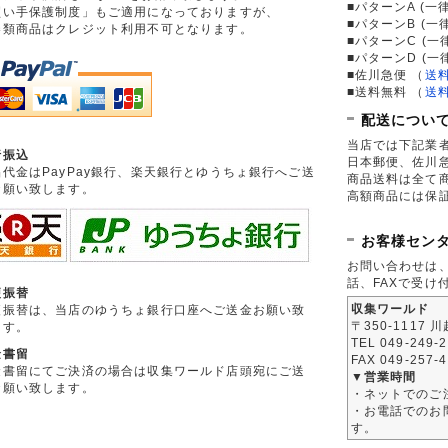
■パターンA (一律
買い手保護制度」もご適用になっておりますが、
■パターンB (一
券類商品はクレジット利用不可となります。
■パターンC (一
■パターンD (一
■佐川急便
（
送
■送料無料
（
送
配送につい
当店では下記業
行振込
日本郵便、佐川
品代金はPayPay銀行、楽天銀行とゆうちょ銀行へご送
商品送料は全て
お願い致します。
高額商品には保
お客様セン
お問い合わせは
話、FAXで受け
便振替
収集ワールド
便振替は、当店のゆうちょ銀行口座へご送金お願い致
〒350-1117 
ます。
TEL 049-249-
金書留
FAX 049-257-
金書留にてご決済の場合は収集ワールド店頭宛にご送
▼営業時間
お願い致します。
・ネットでのご
・お電話でのお問
す。