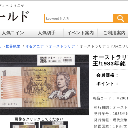
ド」へようこそ
人気コイン
人気切手
イベント案内
ご利用案内
ム
世界紙幣
オセアニア
オーストラリア
オーストラリア 1ドル/エリザベ
オーストラリ
王/1983年銘
会員価格：
ポイント：
商品コード：
M296
発行機関 : オース
発行年号 : 1983年
画像をクリックしてください
発行情報 : 現代貨
額面図案 : 1ドル