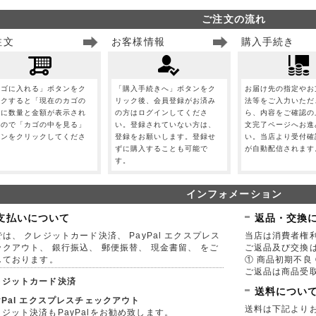
ご注文の流れ
注文
お客様情報
購入手続き
カゴに入れる」ボタンをク
「購入手続きへ」ボタンをク
お届け先の指定やお
ックすると「現在のカゴの
リック後、会員登録がお済み
法等をご入力いただ
」に数量と金額が表示され
の方はログインしてくださ
ら、内容をご確認の
すので「カゴの中を見る」
い。登録されていない方は、
文完了ページへお進
タンをクリックしてくださ
登録をお願いします。登録せ
い。当店より受付確
。
ずに購入することも可能で
が自動配信されます
す。
インフォメーション
支払いについて
返品・交換
は、 クレジットカード決済、 PayPal エクスプレス
当店は消費者権
ックアウト、 銀行振込、 郵便振替、 現金書留、 をご
ご返品及び交換
しております。
① 商品初期不良 
ご返品は商品受取
レジットカード決済
送料につい
yPal エクスプレスチェックアウト
送料は下記より
ジット決済もPayPalをお勧め致します。