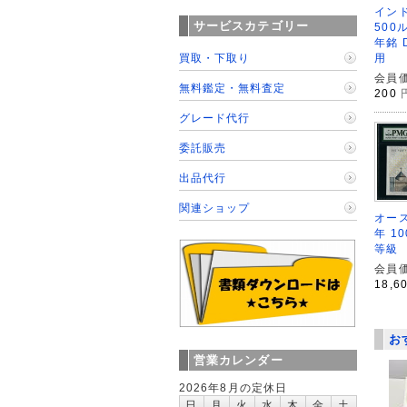
イン
サービスカテゴリー
500
年銘 
買取・下取り
用
会員価
無料鑑定・無料査定
200
グレード代行
委託販売
出品代行
関連ショップ
オース
年 1
等級
会員価
18,6
お
営業カレンダー
2026年8月の定休日
日
月
火
水
木
金
土