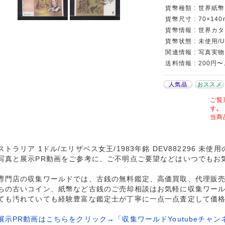
貨幣種類 : 世界紙
貨幣尺寸 : 70×140
貨幣情報 : 世界カ
貨幣状態 : 未使用/
関連情報 : 写真実物
送料情報 : 200円
人気品
おススメ
ご覧
す｡
当商
ストラリア 1ドル/エリザベス女王/1983年銘 DEV882296 未使
写真と展示PR動画をご参考に、ご不明点ご要望などはいつでもお
専門店の収集ワールドでは、古銭の無料鑑定、高価買取、代理販
ちの古いコイン、紙幣など古銭のご売却相談はお気軽に収集ワー
ても汚れていても経験豊富な鑑定士が丁寧に一点一点査定して価
展示PR動画はこちらをクリック→「収集ワールドYoutubeチャン