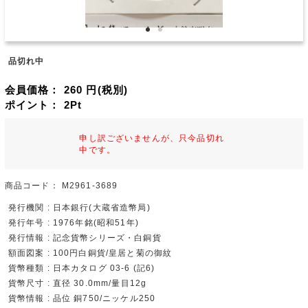
品切れ中
会員価格：
260
円(税別)
ポイント：
2
Pt
申し訳ございませんが、只今品切れ
中です。
商品コード：
M2961-3689
発行機関 : 日本銀行(大蔵省造幣局)
発行年号 : 1976年銘(昭和51年)
発行情報 : 記念貨幣シリーズ・白銅貨
額面図案 : 100円白銅貨/皇居と菊の御紋
貨幣種類 : 日本カタログ 03-6 (記6)
貨幣尺寸 : 直径 30.0mm/量目12g
貨幣情報 : 品位 銅750/ニッケル250