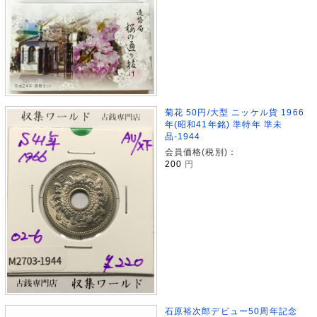
菊花 50円/大型 ニッケル貨 1966
年(昭和41年銘) 準特年 準未
品-1944
会員価格(税別)：
200
円
石原裕次郎デビュー50周年記念