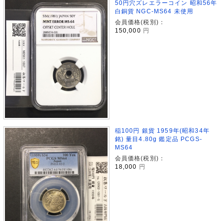
50円穴ズレエラーコイン 昭和56年
白銅貨 NGC-MS64 未使用
会員価格(税別)：
150,000
円
稲100円 銀貨 1959年(昭和34年
銘) 量目4.80g 鑑定品 PCGS-
MS64
会員価格(税別)：
18,000
円