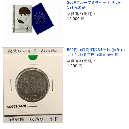
2006プルーフ貨幣セット/Proof
Set 完未品
会員価格(税別)：
12,000
円
500円白銅貨 昭和64年銘 (特年) ミ
ント仕様/五百円白銅貨 未使用
会員価格(税別)：
1,200
円