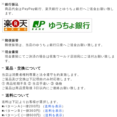
銀行振込
商品代金はPayPay銀行、楽天銀行とゆうちょ銀行へご送金お願い致し
ます。
郵便振替
郵便振替は、当店のゆうちょ銀行口座へご送金お願い致します。
現金書留
現金書留にてご決済の場合は収集ワールド店頭宛にご送付お願い致しま
す。
返品・交換について
当店は消費者権利尊重と法令遵守を約束致します。
ご返品及び交換は下記理由のみ対応致します。
① 商品初期不良 ② 当店手違い ③ 偽物
ご返品は商品受取後 3日以内にご連絡お願い致します。
送料について
送料は下記よりお客様が選択します。
■パターンA (一律200円)
（
送料を表示
）
■パターンB (一律360円)
（
送料を表示
）
■パターンC (一律600円)
（
送料を表示
）