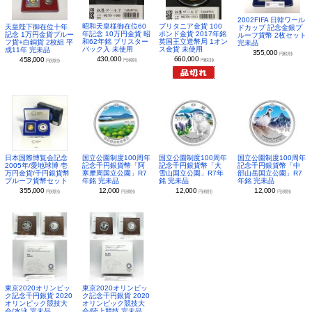
2002FIFA 日韓ワール
昭和天皇様御在位60
ブリタニア金貨 100
天皇陛下御在位十年
ドカップ 記念金銀プ
年記念 10万円金貨 昭
ポンド金貨 2017年銘
記念 1万円金貨プルー
ルーフ貨幣 2枚セット
和62年銘 ブリスター
英国王立造幣局 1オン
フ貨+白銅貨 2枚組 平
完未品
パック入 未使用
ス金貨 未使用
成11年 完未品
355,000
円(税別)
430,000
660,000
458,000
円(税別)
円(税別)
円(税別)
日本国際博覧会記念
国立公園制度100周年
国立公園制度100周年
国立公園制度100周年
2005年/愛地球博 壱
記念千円銀貨幣「阿
記念千円銀貨幣「大
記念千円銀貨幣「中
万円金貨/千円銀貨幣
寒摩周国立公園」R7
雪山国立公園」R7年
部山岳国立公園」R7
プルーフ貨幣セット
年銘 完未品
銘 完未品
年銘 完未品
355,000
12,000
12,000
12,000
円(税別)
円(税別)
円(税別)
円(税別)
東京2020オリンピッ
東京2020オリンピッ
ク記念千円銀貨 2020
ク記念千円銀貨 2020
オリンピック競技大
オリンピック競技大
会/水泳 完未品
会/陸上競技 完未品