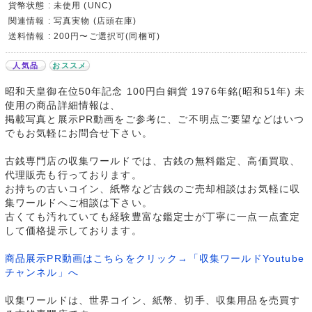
貨幣状態 : 未使用 (UNC)
関連情報 : 写真実物 (店頭在庫)
送料情報 : 200円〜ご選択可(同梱可)
人気品
おススメ
昭和天皇御在位50年記念 100円白銅貨 1976年銘(昭和51年) 未
使用の商品詳細情報は、
掲載写真と展示PR動画をご参考に、ご不明点ご要望などはいつ
でもお気軽にお問合せ下さい。
古銭専門店の収集ワールドでは、古銭の無料鑑定、高価買取、
代理販売も行っております。
お持ちの古いコイン、紙幣など古銭のご売却相談はお気軽に収
集ワールドへご相談は下さい。
古くても汚れていても経験豊富な鑑定士が丁寧に一点一点査定
して価格提示しております。
商品展示PR動画はこちらをクリック→「収集ワールドYoutube
チャンネル」へ
収集ワールドは、世界コイン、紙幣、切手、収集用品を売買す