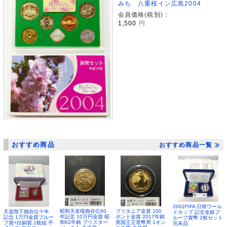
みち 八重桜イン広島2004
会員価格(税別)：
1,500
円
おすすめ商品
おすすめ商品一覧
2002FIFA 日韓ワール
昭和天皇様御在位60
ブリタニア金貨 100
天皇陛下御在位十年
ドカップ 記念金銀プ
年記念 10万円金貨 昭
ポンド金貨 2017年銘
記念 1万円金貨プルー
ルーフ貨幣 2枚セット
和62年銘 ブリスター
英国王立造幣局 1オン
フ貨+白銅貨 2枚組 平
完未品