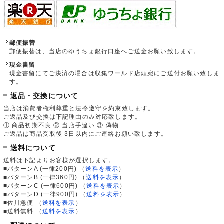
郵便振替
郵便振替は、当店のゆうちょ銀行口座へご送金お願い致します。
現金書留
現金書留にてご決済の場合は収集ワールド店頭宛にご送付お願い致しま
す。
返品・交換について
当店は消費者権利尊重と法令遵守を約束致します。
ご返品及び交換は下記理由のみ対応致します。
① 商品初期不良 ② 当店手違い ③ 偽物
ご返品は商品受取後 3日以内にご連絡お願い致します。
送料について
送料は下記よりお客様が選択します。
■パターンA (一律200円)
（
送料を表示
）
■パターンB (一律360円)
（
送料を表示
）
■パターンC (一律600円)
（
送料を表示
）
■パターンD (一律900円)
（
送料を表示
）
■佐川急便
（
送料を表示
）
■送料無料
（
送料を表示
）