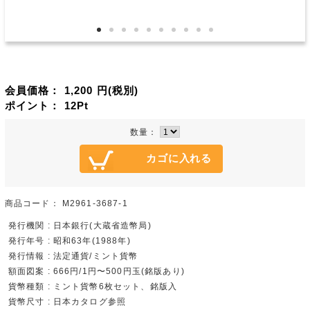
会員価格：
1,200
円(税別)
ポイント：
12
Pt
数量：
商品コード：
M2961-3687-1
発行機関 : 日本銀行(大蔵省造幣局)
発行年号 : 昭和63年(1988年)
発行情報 : 法定通貨/ミント貨幣
額面図案 : 666円/1円〜500円玉(銘版あり)
貨幣種類 : ミント貨幣6枚セット、銘版入
貨幣尺寸 : 日本カタログ参照