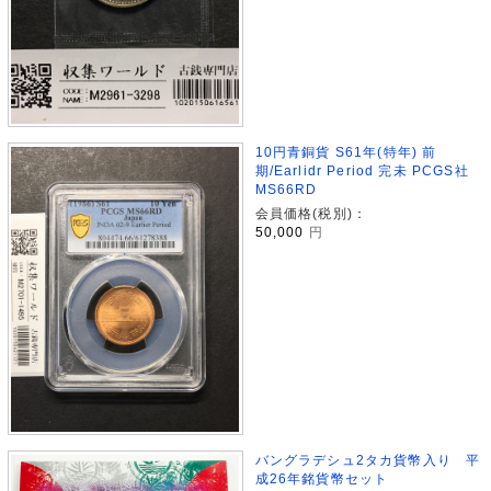
10円青銅貨 S61年(特年) 前
期/Earlidr Period 完未 PCGS社
MS66RD
会員価格(税別)：
50,000
円
バングラデシュ2タカ貨幣入り 平
成26年銘貨幣セット