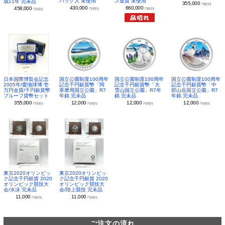
パック入 未使用
ス金貨 未使用
成11年 完未品
355,000
円(税別)
430,000
660,000
458,000
円(税別)
円(税別)
円(税別)
日本国際博覧会記念
国立公園制度100周年
国立公園制度100周年
国立公園制度100周年
2005年/愛地球博 壱
記念千円銀貨幣「阿
記念千円銀貨幣「大
記念千円銀貨幣「中
万円金貨/千円銀貨幣
寒摩周国立公園」R7
雪山国立公園」R7年
部山岳国立公園」R7
プルーフ貨幣セット
年銘 完未品
銘 完未品
年銘 完未品
355,000
12,000
12,000
12,000
円(税別)
円(税別)
円(税別)
円(税別)
東京2020オリンピッ
東京2020オリンピッ
ク記念千円銀貨 2020
ク記念千円銀貨 2020
オリンピック競技大
オリンピック競技大
会/水泳 完未品
会/陸上競技 完未品
11,000
11,000
円(税別)
円(税別)
ご注文の流れ