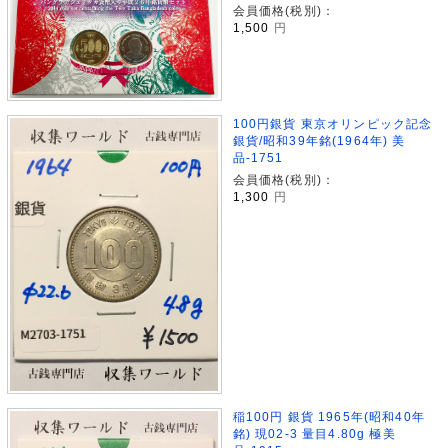
会員価格(税別)：
1,500
円
100円銀貨 東京オリンピック記念
銀貨/昭和39年銘(1964年) 美
品-1751
会員価格(税別)：
1,300
円
稲100円 銀貨 1965年(昭和40年
銘) 現02-3 量目4.80g 極美