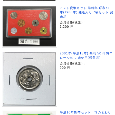
ミント貨幣セット 準特年 昭和61
年(1986年) 銘版入り 7枚セット 完
未品
会員価格(税別)：
1,200
円
2001年(平成13年) 菊花 50円 特年
ロール出し 未使用(極美品)
会員価格(税別)：
900
円
平成16年貨幣セット 花のまわり