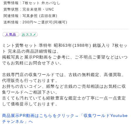
貨幣情報 : 7枚セット 外カバなし
貨幣状態 : 完全未使用・UNC
関連情報 : 写真参照 (店頭在庫)
送料情報 : 200円〜ご選択可(同梱可)
人気品
おススメ
ミント貨幣セット 準特年 昭和63年(1988年) 銘版入り 7枚セッ
ト 完未品の商品詳細情報は、
掲載写真と展示PR動画をご参考に、ご不明点ご要望などはいつ
でもお気軽にお問合せ下さい。
古銭専門店の収集ワールドでは、古銭の無料鑑定、高価買取、
代理販売も行っております。
お持ちの古いコイン、紙幣など古銭のご売却相談はお気軽に収
集ワールドへご相談下さい。
古くても汚れていても経験豊富な鑑定士が丁寧に一点一点査定
して価格提示しております。
商品展示PR動画はこちらをクリック→「収集ワールドYoutube
チャンネル」へ