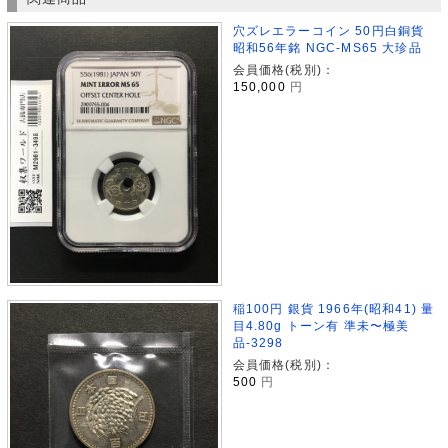
穴ズレエラーコイン 50円白銅貨
昭和56年銘 NGC-MS65 大珍品
会員価格(税別)：
150,000
円
稲100円 銀貨 1966年(昭和41) 量
目4.80g トーン有 準未〜極美
品-3298
会員価格(税別)：
500
円