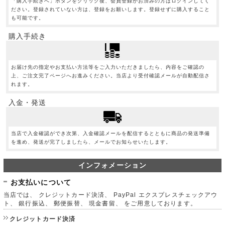
「購入手続きへ」ボタンをクリック後、会員登録がお済みの方はログインしてく
ださい。登録されていない方は、登録をお願いします。登録せずに購入すること
も可能です。
購入手続き
お届け先の指定やお支払い方法等をご入力いただきましたら、内容をご確認の
上、ご注文完了ページへお進みください。当店より受付確認メールが自動配信さ
れます。
入金・発送
当店で入金確認ができ次第、入金確認メールを配信するとともに商品の発送準備
を進め、発送が完了しましたら、メールでお知らせいたします。
インフォメーション
お支払いについて
当店では、 クレジットカード決済、 PayPal エクスプレスチェックアウ
ト、 銀行振込、 郵便振替、 現金書留、 をご用意しております。
クレジットカード決済