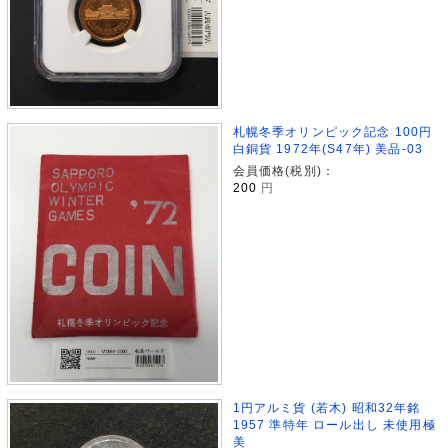
札幌冬季オリンピック記念 100円
白銅貨 1972年(S47年) 美品-03
会員価格(税別)：
200
円
1円アルミ貨 (若木) 昭和32年銘
1957 準特年 ロール出し 未使用極
美