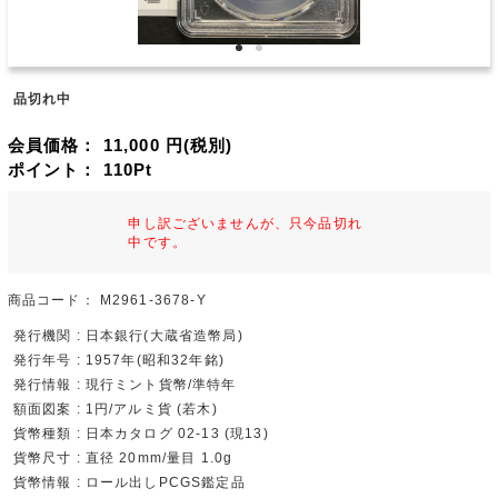
品切れ中
会員価格：
11,000
円(税別)
ポイント：
110
Pt
申し訳ございませんが、只今品切れ
中です。
商品コード：
M2961-3678-Y
発行機関 : 日本銀行(大蔵省造幣局)
発行年号 : 1957年(昭和32年銘)
発行情報 : 現行ミント貨幣/準特年
額面図案 : 1円/アルミ貨 (若木)
貨幣種類 : 日本カタログ 02-13 (現13)
貨幣尺寸 : 直径 20mm/量目 1.0g
貨幣情報 : ロール出しPCGS鑑定品