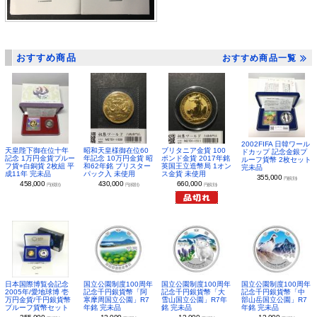
おすすめ商品
おすすめ商品一覧
2002FIFA 日韓ワール
昭和天皇様御在位60
ブリタニア金貨 100
天皇陛下御在位十年
ドカップ 記念金銀プ
年記念 10万円金貨 昭
ポンド金貨 2017年銘
記念 1万円金貨プルー
ルーフ貨幣 2枚セット
和62年銘 ブリスター
英国王立造幣局 1オン
フ貨+白銅貨 2枚組 平
完未品
パック入 未使用
ス金貨 未使用
成11年 完未品
355,000
円(税別)
430,000
660,000
458,000
円(税別)
円(税別)
円(税別)
日本国際博覧会記念
国立公園制度100周年
国立公園制度100周年
国立公園制度100周年
2005年/愛地球博 壱
記念千円銀貨幣「阿
記念千円銀貨幣「大
記念千円銀貨幣「中
万円金貨/千円銀貨幣
寒摩周国立公園」R7
雪山国立公園」R7年
部山岳国立公園」R7
プルーフ貨幣セット
年銘 完未品
銘 完未品
年銘 完未品