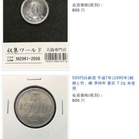
会員価格(税別)：
800
円
500円白銅貨 平成7年(1995年)銘
桐と竹、橘 準特年 量目 7.2g 未使
用
会員価格(税別)：
800
円