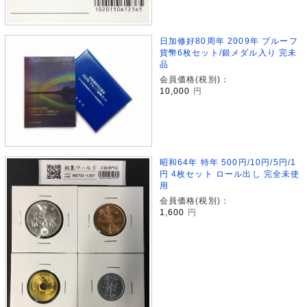
日加修好80周年 2009年 プルーフ
貨幣6枚セット/銀メダル入り 完未
品
会員価格(税別)：
10,000
円
昭和64年 特年 500円/10円/5円/1
円 4枚セット ロール出し 完全未使
用
会員価格(税別)：
1,600
円