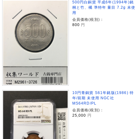
500円白銅貨 平成6年(1994年)銘
桐と竹、橘 準特年 量目 7.2g 未使
用
会員価格(税別)：
800
円
10円青銅貨 S61年銘版(1986) 特
年/前期 未使用 NGC社
MS64RD/PL
会員価格(税別)：
25,000
円