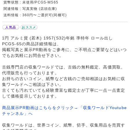
貨幣状態 : 未使用/PCGS-MS65
関連情報 : 写真実物 (店頭在庫)
送料情報 : 360円〜ご選択可(同梱可)
人気品
おススメ
1円 アルミ貨 (若木) 1957(S32)年銘 準特年 ロール出し
PCGS-65の商品詳細情報は、
掲載写真と展示PR動画をご参考に、ご不明点ご要望などはいつ
でもお気軽にお問合せ下さい。
古銭専門店の収集ワールドでは、古銭の無料鑑定、高価買取、
代理販売も行っております。
お持ちの古いコイン、紙幣など古銭のご売却相談はお気軽に収
集ワールドへご相談は下さい。
古くても汚れていても経験豊富な鑑定士が丁寧に一点一点査定
して価格提示しております。
商品展示PR動画はこちらをクリック→「収集ワールドYoutube
チャンネル」へ
収集ワールドは、世界コイン、紙幣、切手、収集用品を売買す