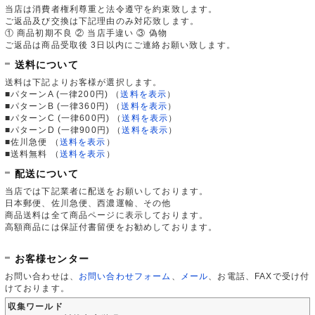
当店は消費者権利尊重と法令遵守を約束致します。
ご返品及び交換は下記理由のみ対応致します。
① 商品初期不良 ② 当店手違い ③ 偽物
ご返品は商品受取後 3日以内にご連絡お願い致します。
送料について
送料は下記よりお客様が選択します。
■パターンA (一律200円)
（
送料を表示
）
■パターンB (一律360円)
（
送料を表示
）
■パターンC (一律600円)
（
送料を表示
）
■パターンD (一律900円)
（
送料を表示
）
■佐川急便
（
送料を表示
）
■送料無料
（
送料を表示
）
配送について
当店では下記業者に配送をお願いしております。
日本郵便、佐川急便、西濃運輸、その他
商品送料は全て商品ページに表示しております。
高額商品には保証付書留便をお勧めしております。
お客様センター
お問い合わせは、
お問い合わせフォーム
、
メール
、お電話、FAXで受け付
けております。
収集ワールド