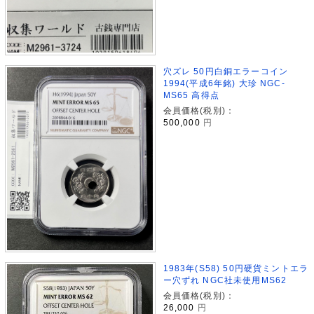
穴ズレ 50円白銅エラーコイン
1994(平成6年銘) 大珍 NGC-
MS65 高得点
会員価格(税別)：
500,000
円
1983年(S58) 50円硬貨ミントエラ
ー穴ずれ NGC社未使用MS62
会員価格(税別)：
26,000
円