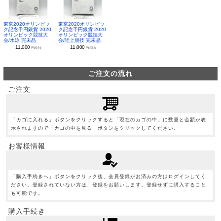
東京2020オリンピッ
東京2020オリンピッ
ク記念千円銀貨 2020
ク記念千円銀貨 2020
オリンピック競技大
オリンピック競技大
会/水泳 完未品
会/陸上競技 完未品
11,000
11,000
円(税別)
円(税別)
ご注文の流れ
ご注文
「カゴに入れる」ボタンをクリックすると「現在のカゴの中」に数量と金額が表
示されますので「カゴの中を見る」ボタンをクリックしてください。
お客様情報
「購入手続きへ」ボタンをクリック後、会員登録がお済みの方はログインしてく
ださい。登録されていない方は、登録をお願いします。登録せずに購入すること
も可能です。
購入手続き