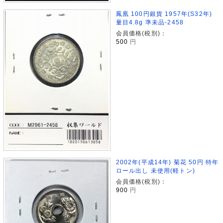
鳳凰 100円銀貨 1957年(S32年)
量目4.8g 準未品-2458
会員価格(税別)：
500
円
2002年(平成14年) 菊花 50円 特年
ロール出し 未使用(軽トン)
会員価格(税別)：
900
円