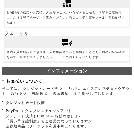
お届け先の指定やお支払い方法等をご入力いただきましたら、内容をご確認の
上、ご注文完了ページへお進みください。当店より受付確認メールが自動配信さ
れます。
入金・発送
当店で入金確認ができ次第、入金確認メールを配信するとともに商品の発送準備
を進め、発送が完了しましたら、メールでお知らせいたします。
インフォメーション
お支払いについて
当店では、 クレジットカード決済、 PayPal エクスプレスチェックアウ
ト、 銀行振込、 郵便振替、 現金書留、 をご用意しております。
クレジットカード決済
PayPal エクスプレスチェックアウト
クレジット決済もPayPalをお勧め致します。
「買い手保護制度」もご適用になっておりますが、
金券類商品はクレジット利用不可となります。