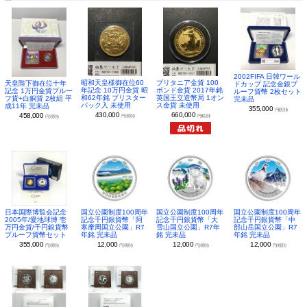
2002FIFA 日韓ワール
昭和天皇様御在位60
ブリタニア金貨 100
天皇陛下御在位十年
ドカップ 記念金銀プ
年記念 10万円金貨 昭
ポンド金貨 2017年銘
記念 1万円金貨プルー
ルーフ貨幣 2枚セット
和62年銘 ブリスター
英国王立造幣局 1オン
フ貨+白銅貨 2枚組 平
完未品
パック入 未使用
ス金貨 未使用
成11年 完未品
355,000
円(税別)
430,000
660,000
458,000
円(税別)
円(税別)
円(税別)
日本国際博覧会記念
国立公園制度100周年
国立公園制度100周年
国立公園制度100周年
2005年/愛地球博 壱
記念千円銀貨幣「阿
記念千円銀貨幣「大
記念千円銀貨幣「中
万円金貨/千円銀貨幣
寒摩周国立公園」R7
雪山国立公園」R7年
部山岳国立公園」R7
プルーフ貨幣セット
年銘 完未品
銘 完未品
年銘 完未品
355,000
12,000
12,000
12,000
円(税別)
円(税別)
円(税別)
円(税別)