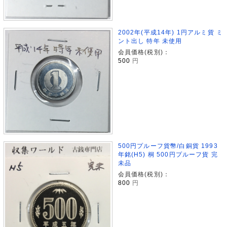
2002年(平成14年) 1円アルミ貨 ミ
ント出し 特年 未使用
会員価格(税別)：
500
円
500円プルーフ貨幣/白銅貨 1993
年銘(H5) 桐 500円プルーフ貨 完
未品
会員価格(税別)：
800
円