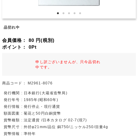
品切れ中
会員価格：
80
円(税別)
ポイント：
0
Pt
申し訳ございませんが、只今品切れ
中です。
商品コード：
M2961-8076
発行機関 : 日本銀行(大蔵省造幣局)
発行年号 : 1985年(昭和60年)
発行情報 : 発行停止・現行通貨
額面図案 : 菊花と50円白銅貨幣
貨幣種類 : 法定通貨 /日本カタログ 02-7(現7)
貨幣尺寸 : 外径φ21mm/品位 銅750/ニッケル250/目量4g
貨幣情報 : 準特年