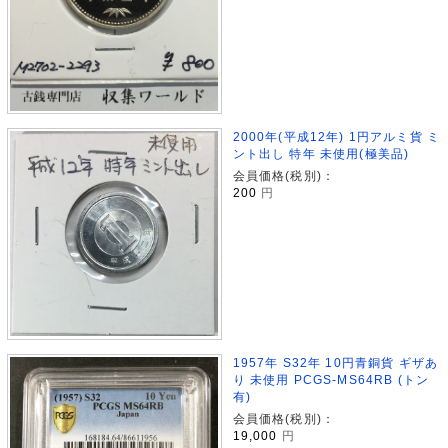
2000年(平成12年) 1円アルミ貨 ミ
ント出し 特年 未使用(極美品)
会員価格(税別)：
200
円
1957年 S32年 10円青銅貨 ギザあ
り 未使用 PCGS-MS64RB (トン
有)
会員価格(税別)：
19,000
円