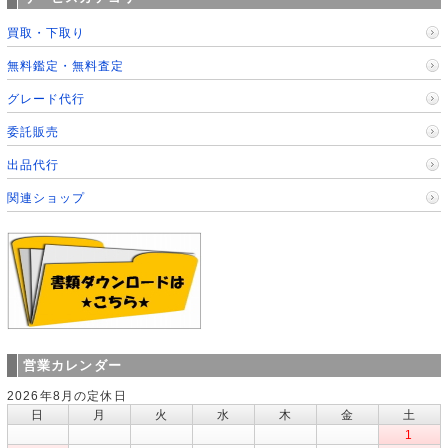
買取・下取り
無料鑑定・無料査定
グレード代行
委託販売
出品代行
関連ショップ
営業カレンダー
2026年8月の定休日
日
月
火
水
木
金
土
1