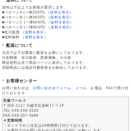
送料は下記よりお客様が選択します。
■パターンA (一律200円)
（
送料を表示
）
■パターンB (一律360円)
（
送料を表示
）
■パターンC (一律600円)
（
送料を表示
）
■パターンD (一律900円)
（
送料を表示
）
■佐川急便
（
送料を表示
）
■送料無料
（
送料を表示
）
配送について
当店では下記業者に配送をお願いしております。
日本郵便、佐川急便、西濃運輸、その他
商品送料は全て商品ページに表示しております。
高額商品には保証付書留便をお勧めしております。
お客様センター
お問い合わせは、
お問い合わせフォーム
、
メール
、お電話、FAXで受け付
けております。
収集ワールド
〒350-1117 川越市広栄町17-7-1F
TEL 049-249-2525
FAX 049-257-4989
▼営業時間
・ネットでのご注文は24時間受け付けております。
・お電話でのお問い合わせは9:00-18:00にお願いします。