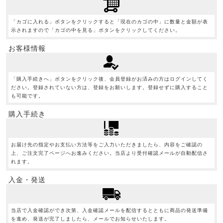
「カゴに入れる」ボタンをクリックすると「現在のカゴの中」に数量と金額が表
示されますので「カゴの中を見る」ボタンをクリックしてください。
お客様情報
「購入手続きへ」ボタンをクリック後、会員登録がお済みの方はログインしてく
ださい。登録されていない方は、登録をお願いします。登録せずに購入すること
も可能です。
購入手続き
お届け先の指定やお支払い方法等をご入力いただきましたら、内容をご確認の
上、ご注文完了ページへお進みください。当店より受付確認メールが自動配信さ
れます。
入金・発送
当店で入金確認ができ次第、入金確認メールを配信するとともに商品の発送準備
を進め、発送が完了しましたら、メールでお知らせいたします。