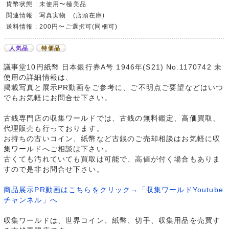
貨幣状態 : 未使用〜極美品
関連情報 : 写真実物 (店頭在庫)
送料情報 : 200円〜ご選択可(同梱可)
人気品
特価品
議事堂10円紙幣 日本銀行券A号 1946年(S21) No.1170742 未
使用の詳細情報は、
掲載写真と展示PR動画をご参考に、ご不明点ご要望などはいつ
でもお気軽にお問合せ下さい。
古銭専門店の収集ワールドでは、古銭の無料鑑定、高価買取、
代理販売も行っております。
お持ちの古いコイン、紙幣など古銭のご売却相談はお気軽に収
集ワールドへご相談は下さい。
古くても汚れていても買取は可能で、高値が付く場合もありま
すので是非お問合せ下さい。
商品展示PR動画はこちらをクリック→「収集ワールドYoutube
チャンネル」へ
収集ワールドは、世界コイン、紙幣、切手、収集用品を売買す