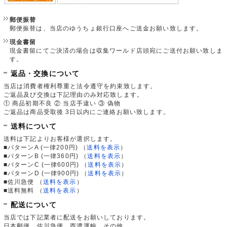
郵便振替
郵便振替は、当店のゆうちょ銀行口座へご送金お願い致します。
現金書留
現金書留にてご決済の場合は収集ワールド店頭宛にご送付お願い致しま
す。
返品・交換について
当店は消費者権利尊重と法令遵守を約束致します。
ご返品及び交換は下記理由のみ対応致します。
① 商品初期不良 ② 当店手違い ③ 偽物
ご返品は商品受取後 3日以内にご連絡お願い致します。
送料について
送料は下記よりお客様が選択します。
■パターンA (一律200円)
（
送料を表示
）
■パターンB (一律360円)
（
送料を表示
）
■パターンC (一律600円)
（
送料を表示
）
■パターンD (一律900円)
（
送料を表示
）
■佐川急便
（
送料を表示
）
■送料無料
（
送料を表示
）
配送について
当店では下記業者に配送をお願いしております。
日本郵便、佐川急便、西濃運輸、その他