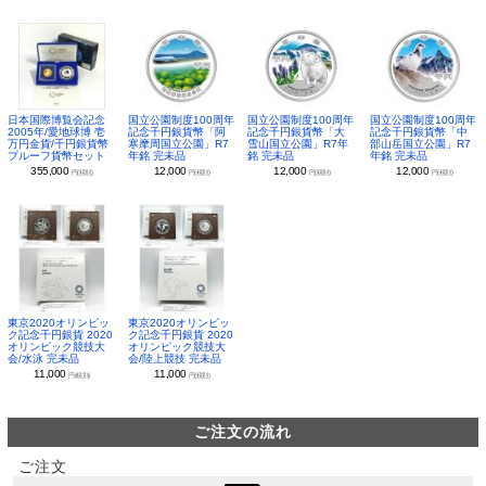
日本国際博覧会記念
国立公園制度100周年
国立公園制度100周年
国立公園制度100周年
2005年/愛地球博 壱
記念千円銀貨幣「阿
記念千円銀貨幣「大
記念千円銀貨幣「中
万円金貨/千円銀貨幣
寒摩周国立公園」R7
雪山国立公園」R7年
部山岳国立公園」R7
プルーフ貨幣セット
年銘 完未品
銘 完未品
年銘 完未品
355,000
12,000
12,000
12,000
円(税別)
円(税別)
円(税別)
円(税別)
東京2020オリンピッ
東京2020オリンピッ
ク記念千円銀貨 2020
ク記念千円銀貨 2020
オリンピック競技大
オリンピック競技大
会/水泳 完未品
会/陸上競技 完未品
11,000
11,000
円(税別)
円(税別)
ご注文の流れ
ご注文