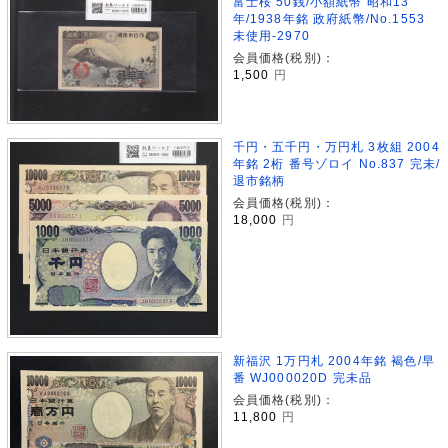
富士桜 50銭/小額紙幣 昭和13
年/1938年銘 政府紙幣/No.1553
未使用-2970
会員価格(税別)：
1,500
円
千円・五千円・万円札 3枚組 2004
年銘 2桁 番号ゾロイ No.837 完未/
退市銘柄
会員価格(税別)：
18,000
円
新福沢 1万円札 2004年銘 褐色/早
番 WJ000020D 完未品
会員価格(税別)：
11,800
円