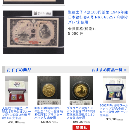
聖徳太子 4次100円紙幣 1946年銘
日本銀行券A号 No.663257 印刷小
ズレ/未使用
会員価格(税別)：
5,000
円
おすすめ商品
おすすめ商品一覧
2002FIFA 日韓ワール
昭和天皇様御在位60
ブリタニア金貨 100
天皇陛下御在位十年
ドカップ 記念金銀プ
年記念 10万円金貨 昭
ポンド金貨 2017年銘
記念 1万円金貨プルー
ルーフ貨幣 2枚セット
和62年銘 ブリスター
英国王立造幣局 1オン
フ貨+白銅貨 2枚組 平
完未品
パック入 未使用
ス金貨 未使用
成11年 完未品
355,000
円(税別)
430,000
660,000
458,000
円(税別)
円(税別)
円(税別)