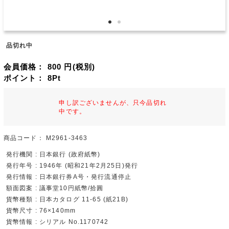
品切れ中
会員価格：
800
円(税別)
ポイント：
8
Pt
申し訳ございませんが、只今品切れ
中です。
商品コード：
M2961-3463
発行機関 : 日本銀行 (政府紙幣)
発行年号 : 1946年 (昭和21年2月25日)発行
発行情報 : 日本銀行券A号・発行流通停止
額面図案 : 議事堂10円紙幣/拾圓
貨幣種類 : 日本カタログ 11-65 (紙21B)
貨幣尺寸 : 76×140mm
貨幣情報 : シリアル No.1170742