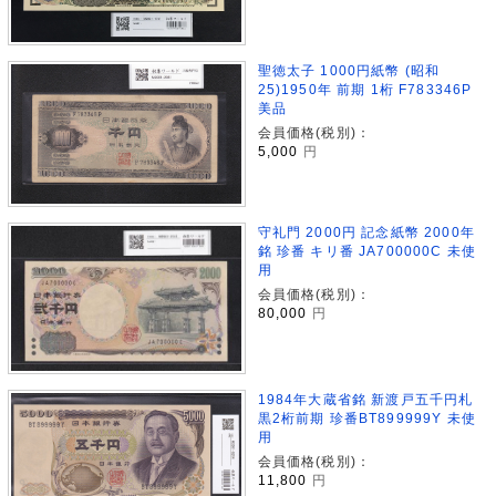
聖徳太子 1000円紙幣 (昭和
25)1950年 前期 1桁 F783346P
美品
会員価格(税別)：
5,000
円
守礼門 2000円 記念紙幣 2000年
銘 珍番 キリ番 JA700000C 未使
用
会員価格(税別)：
80,000
円
1984年大蔵省銘 新渡戸五千円札
黒2桁前期 珍番BT899999Y 未使
用
会員価格(税別)：
11,800
円