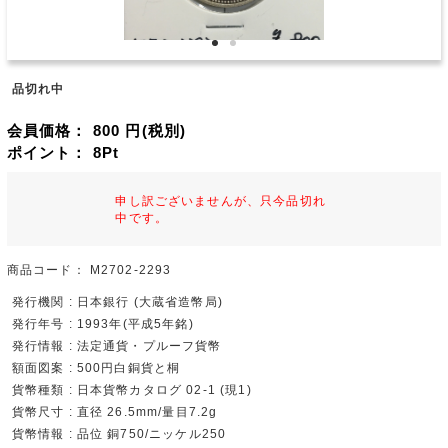
品切れ中
会員価格：
800
円(税別)
ポイント：
8
Pt
申し訳ございませんが、只今品切れ
中です。
商品コード：
M2702-2293
発行機関 : 日本銀行 (大蔵省造幣局)
発行年号 : 1993年(平成5年銘)
発行情報 : 法定通貨・プルーフ貨幣
額面図案 : 500円白銅貨と桐
貨幣種類 : 日本貨幣カタログ 02-1 (現1)
貨幣尺寸 : 直径 26.5mm/量目7.2g
貨幣情報 : 品位 銅750/ニッケル250