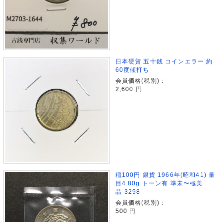
日本硬貨 五十銭 コインエラー 約
60度傾打ち
会員価格(税別)：
2,600
円
稲100円 銀貨 1966年(昭和41) 量
目4.80g トーン有 準未〜極美
品-3298
会員価格(税別)：
500
円