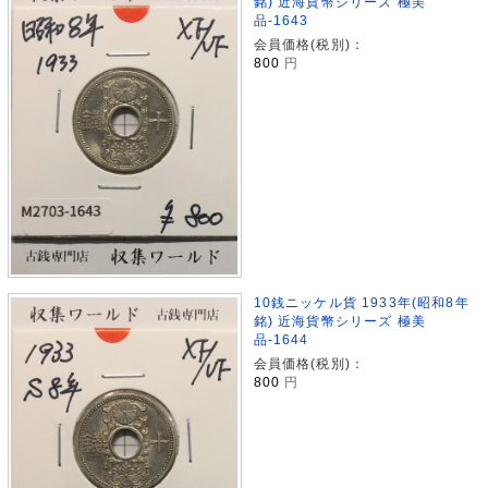
銘) 近海貨幣シリーズ 極美
品-1643
会員価格(税別)：
800
円
10銭ニッケル貨 1933年(昭和8年
銘) 近海貨幣シリーズ 極美
品-1644
会員価格(税別)：
800
円