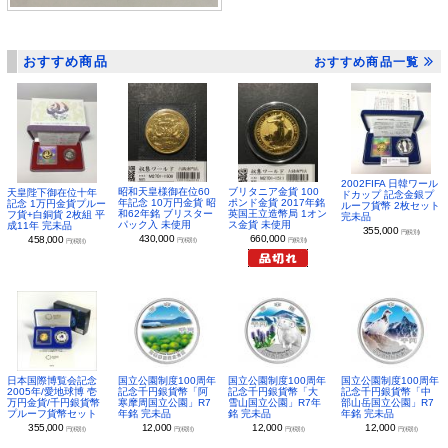
おすすめ商品
おすすめ商品一覧
2002FIFA 日韓ワール
昭和天皇様御在位60
ブリタニア金貨 100
天皇陛下御在位十年
ドカップ 記念金銀プ
年記念 10万円金貨 昭
ポンド金貨 2017年銘
記念 1万円金貨プルー
ルーフ貨幣 2枚セット
和62年銘 ブリスター
英国王立造幣局 1オン
フ貨+白銅貨 2枚組 平
完未品
パック入 未使用
ス金貨 未使用
成11年 完未品
355,000
円(税別)
430,000
660,000
458,000
円(税別)
円(税別)
円(税別)
日本国際博覧会記念
国立公園制度100周年
国立公園制度100周年
国立公園制度100周年
2005年/愛地球博 壱
記念千円銀貨幣「阿
記念千円銀貨幣「大
記念千円銀貨幣「中
万円金貨/千円銀貨幣
寒摩周国立公園」R7
雪山国立公園」R7年
部山岳国立公園」R7
プルーフ貨幣セット
年銘 完未品
銘 完未品
年銘 完未品
355,000
12,000
12,000
12,000
円(税別)
円(税別)
円(税別)
円(税別)