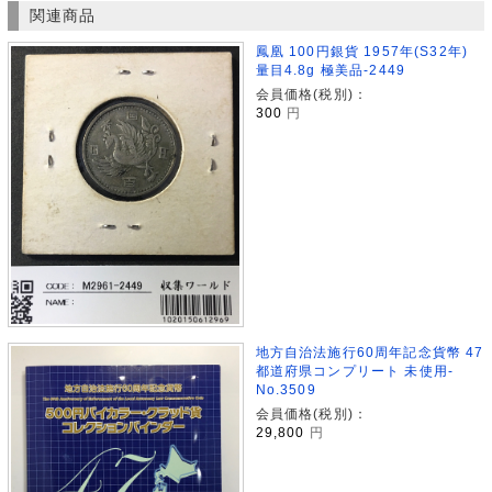
関連商品
鳳凰 100円銀貨 1957年(S32年)
量目4.8g 極美品-2449
会員価格(税別)：
300
円
地方自治法施行60周年記念貨幣 47
都道府県コンプリート 未使用-
No.3509
会員価格(税別)：
29,800
円