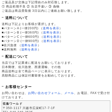
ご返品及び交換は下記理由のみ対応致します。
① 商品初期不良 ② 当店手違い ③ 偽物
ご返品は商品受取後 3日以内にご連絡お願い致します。
送料について
送料は下記よりお客様が選択します。
■パターンA (一律200円)
（
送料を表示
）
■パターンB (一律360円)
（
送料を表示
）
■パターンC (一律600円)
（
送料を表示
）
■パターンD (一律900円)
（
送料を表示
）
■佐川急便
（
送料を表示
）
■送料無料
（
送料を表示
）
配送について
当店では下記業者に配送をお願いしております。
日本郵便、佐川急便、西濃運輸、その他
商品送料は全て商品ページに表示しております。
高額商品には保証付書留便をお勧めしております。
お客様センター
お問い合わせは、
お問い合わせフォーム
、
メール
、お電話、FAXで受け付
けております。
収集ワールド
〒350-1117 川越市広栄町17-7-1F