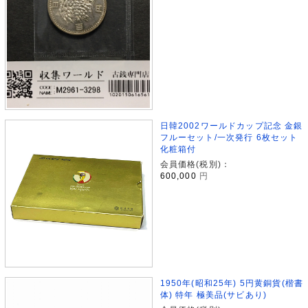
日韓2002ワールドカップ記念 金銀
フルーセット/一次発行 6枚セット
化粧箱付
会員価格(税別)：
600,000
円
1950年(昭和25年) 5円黄銅貨(楷書
体) 特年 極美品(サビあり)