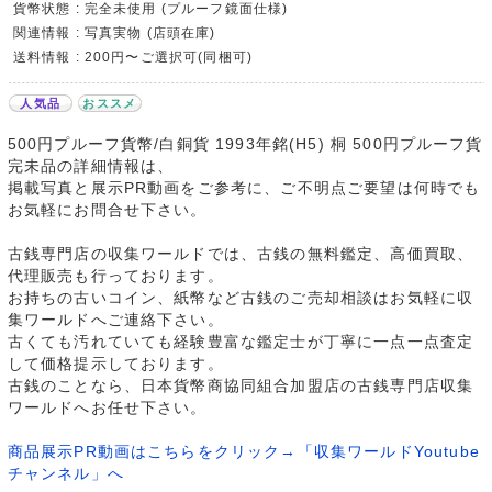
貨幣状態 : 完全未使用 (プルーフ鏡面仕様)
関連情報 : 写真実物 (店頭在庫)
送料情報 : 200円〜ご選択可(同梱可)
人気品
おススメ
500円プルーフ貨幣/白銅貨 1993年銘(H5) 桐 500円プルーフ貨
完未品の詳細情報は、
掲載写真と展示PR動画をご参考に、ご不明点ご要望は何時でも
お気軽にお問合せ下さい。
古銭専門店の収集ワールドでは、古銭の無料鑑定、高価買取、
代理販売も行っております。
お持ちの古いコイン、紙幣など古銭のご売却相談はお気軽に収
集ワールドへご連絡下さい。
古くても汚れていても経験豊富な鑑定士が丁寧に一点一点査定
して価格提示しております。
古銭のことなら、日本貨幣商協同組合加盟店の古銭専門店収集
ワールドへお任せ下さい。
商品展示PR動画はこちらをクリック→「収集ワールドYoutube
チャンネル」へ