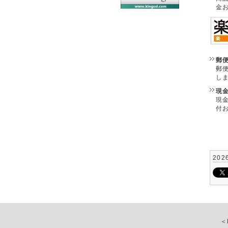
金
郵
郵
し
現
現
付
202
＜