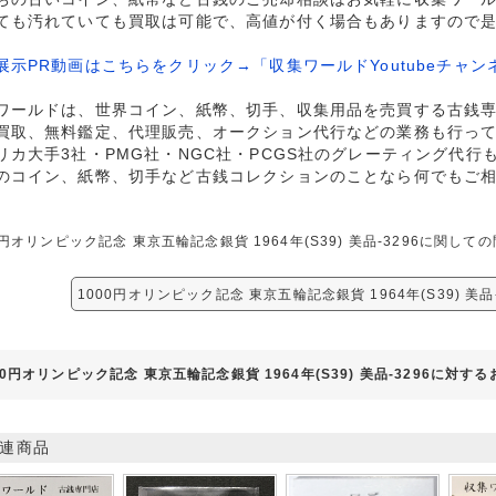
ても汚れていても買取は可能で、高値が付く場合もありますので
展示PR動画はこちらをクリック→「収集ワールドYoutubeチャン
ワールドは、世界コイン、紙幣、切手、収集用品を売買する古銭
買取、無料鑑定、代理販売、オークション代行などの業務も行っ
リカ大手3社・PMG社・NGC社・PCGS社のグレーティング代行
のコイン、紙幣、切手など古銭コレクションのことなら何でもご
0円オリンピック記念 東京五輪記念銀貨 1964年(S39) 美品-3296に関
1000円オリンピック記念 東京五輪記念銀貨 1964年(S39) 美品
00円オリンピック記念 東京五輪記念銀貨 1964年(S39) 美品-3296に対す
連商品