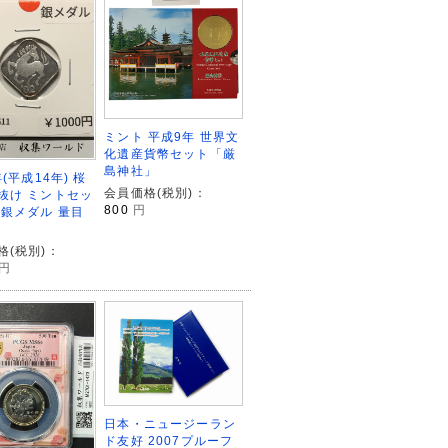
ミント 平成9年 世界文
化遺産貨幣セット「厳
島神社」
年(平成14年) 桜
会員価格(税別)：
抜け ミントセッ
800
円
 銀メダル 量目
格(税別)：
円
日本・ニュージーラン
ド友好 2007プルーフ