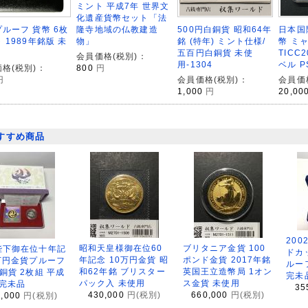
ミント 平成7年 世界文
化遺産貨幣セット「法
ルーフ 貨幣 6枚
500円白銅貨 昭和64年
日本国
隆寺地域の仏教建造
 1989年銘版 未
銘 (特年) ミント仕様/
幣 ミ
物」
五百円白銅貨 未使
TICC
会員価格(税別)：
用-1304
ベル P
格(税別)：
800
円
円
会員価格(税別)：
会員価
1,000
円
20,00
すすめ商品
200
昭和天皇様御在位60
ブリタニア金貨 100
陛下御在位十年記
ドカ
年記念 10万円金貨 昭
ポンド金貨 2017年銘
万円金貨プルーフ
ルー
和62年銘 ブリスター
英国王立造幣局 1オン
銅貨 2枚組 平成
完未
パック入 未使用
ス金貨 未使用
 完未品
35
430,000
円(税別)
660,000
円(税別)
8,000
円(税別)