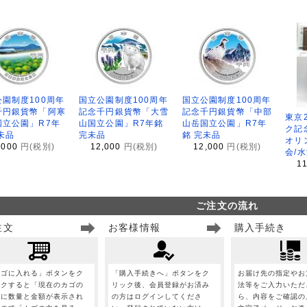
園制度100周年
国立公園制度100周年
国立公園制度100周年
千円銀貨幣「阿寒
記念千円銀貨幣「大雪
記念千円銀貨幣「中部
東京
国立公園」R7年
山国立公園」R7年銘
山岳国立公園」R7年
ク記
未品
完未品
銘 完未品
オリ
,000
円(税別)
12,000
円(税別)
12,000
円(税別)
会/
1
ご注文の流れ
注文
お客様情報
購入手続き
カゴに入れる」ボタンをク
「購入手続きへ」ボタンをク
お届け先の指定やお
ックすると「現在のカゴの
リック後、会員登録がお済み
法等をご入力いただ
」に数量と金額が表示され
の方はログインしてくださ
ら、内容をご確認の