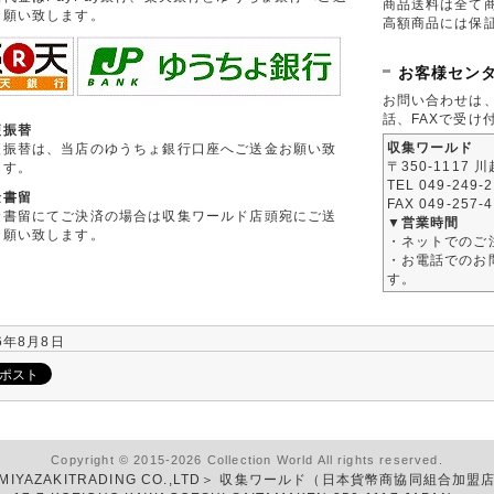
商品送料は全て
お願い致します。
高額商品には保
お客様セン
お問い合わせは
話、FAXで受け
便振替
収集ワールド
便振替は、当店のゆうちょ銀行口座へご送金お願い致
〒350-1117 
ます。
TEL 049-249-
金書留
FAX 049-257-
金書留にてご決済の場合は収集ワールド店頭宛にご送
▼営業時間
お願い致します。
・ネットでのご
・お電話でのお問
す。
6年8月8日
Copyright © 2015-2026 Collection World All rights reserved.
MIYAZAKITRADING CO.,LTD＞ 収集ワールド（日本貨幣商協同組合加盟