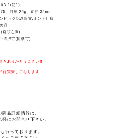
03-1(記1)
銅75、目量:20g、直径 35mm
リンピック記念銀貨/ミント仕様
〜美品
 (店頭在庫)
〜ご選択可(同梱可)
頂きありがとうございま
品は完売しております。
96の商品詳細情報は、
気軽にお問合せ下さい。
売も行っております。
ルドへご連絡下さい。