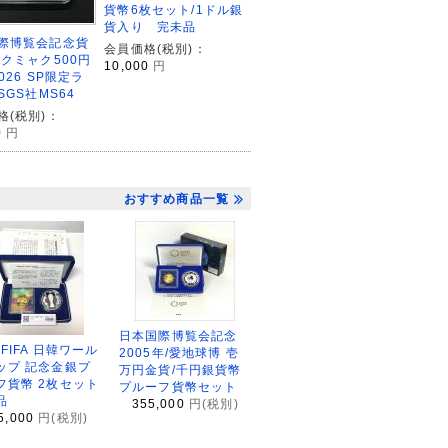
貨幣6枚セット/1ドル銀
貨入り 完未品
際博覧会記念貨
会員価格(税別)：
ャクミャク500円
10,000
円
2026 SP限定ラ
SGS社MS64
格(税別)：
0
円
おすすめ商品一覧
日本国際博覧会記念
2FIFA 日韓ワール
2005年/愛地球博 壱
ップ 記念金銀プ
万円金貨/千円銀貨幣
フ貨幣 2枚セット
プルーフ貨幣セット
品
355,000
円(税別)
5,000
円(税別)