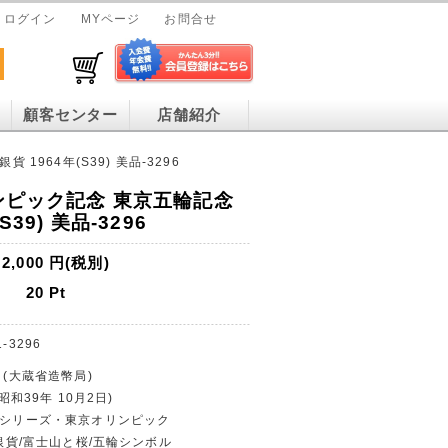
ログイン
MYページ
お問合せ
顧客センター
店舗紹介
1964年(S39) 美品-3296
リンピック記念 東京五輪記念
S39) 美品-3296
2,000
円(税別)
20
Pt
1-3296
 (大蔵省造幣局)
(昭和39年 10月2日)
銀貨シリーズ・東京オリンピック
円銀貨/富士山と桜/五輪シンボル