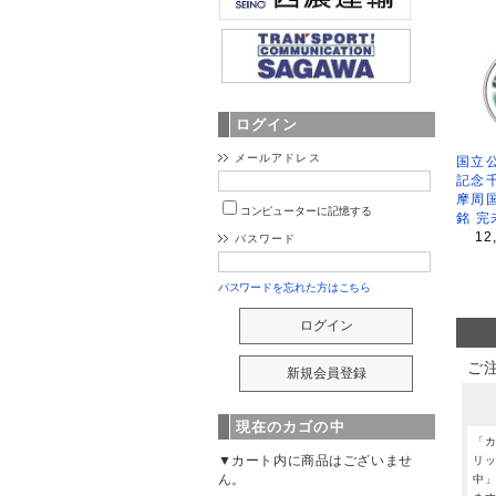
ログイン
メールアドレス
国立公
記念
摩周
コンピューターに記憶する
銘 完
12
パスワード
パスワードを忘れた方はこちら
ご
現在のカゴの中
「
▼カート内に商品はございませ
リ
ん。
中