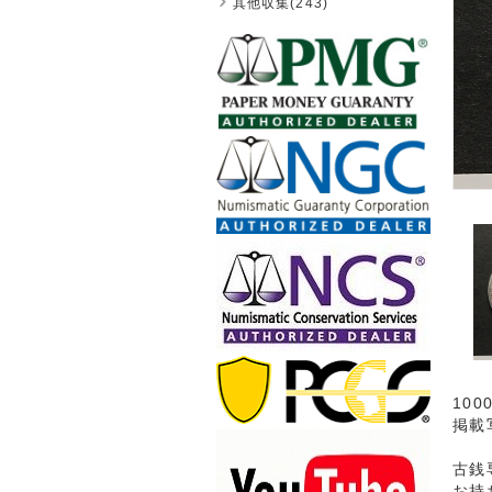
其他収集(243)
10
掲載
古銭
お持