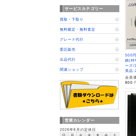
サービスカテゴリー
買取・下取り
無料鑑定・無料査定
グレード代行
委託販売
500
出品代行
銘(特
ーズ/
関連ショップ
美品-
会員価
800
営業カレンダー
2026年8月の定休日
日
月
火
水
木
金
土