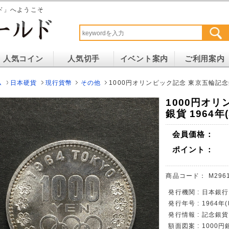
ド」へようこそ
人気コイン
人気切手
イベント案内
ご利用案内
ム
日本硬貨
現行貨幣
その他
1000円オリンピック記念 東京五輪記念銀貨 
1000円オ
銀貨 1964年(
会員価格：
ポイント：
商品コード：
M296
発行機関 : 日本銀行
発行年号 : 1964年
発行情報 : 記念
額面図案 : 1000