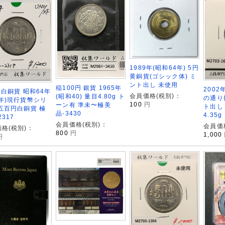
1989年(昭和64年) 5円
黄銅貨(ゴシック体) ミ
ント出し 未使用
稲100円 銀貨 1965年
2002
円白銅貨 昭和64年
会員価格(税別)：
(昭和40) 量目4.80g ト
の通り
年)現行貨幣シリ
100
円
ーン有 準未〜極美
ト出し
五百円白銅貨 極
品-3430
4.35g
2317
会員価格(税別)：
会員価
格(税別)：
800
円
1,000
円