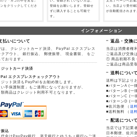
すので「カゴの中を見る」
い。登録されていない方は、
文完了ページへお進
タンをクリックしてくださ
登録をお願いします。登録せ
い。当店より受付確
。
ずに購入することも可能で
が自動配信されます
す。
インフォメーション
支払いについて
返品・交換
は、 クレジットカード決済、 PayPal エクスプレス
当店は消費者権
ックアウト、 銀行振込、 郵便振替、 現金書留、 をご
ご返品及び交換
しております。
① 商品初期不良 
ご返品は商品受取
レジットカード決済
送料につい
yPal エクスプレスチェックアウト
送料は下記より
ジット決済もPayPalをお勧め致します。
■パターンA (一律
買い手保護制度」もご適用になっておりますが、
■パターンB (一
券類商品はクレジット利用不可となります。
■パターンC (一
■パターンD (一
■佐川急便
（
送
■送料無料
（
送
配送につい
当店では下記業
行振込
日本郵便、佐川
品代金はPayPay銀行、楽天銀行とゆうちょ銀行へご送