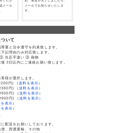
みくださ
め、発送が完了しましたら、
認メール
メールでお知らせいたしま
。
す。
について
利尊重と法令遵守を約束致します。
は下記理由のみ対応致します。
② 当店手違い ③ 偽物
後 3日以内にご連絡お願い致します。
て
お客様が選択します。
200円)
（
送料を表示
）
律360円)
（
送料を表示
）
律600円)
（
送料を表示
）
律900円)
（
送料を表示
）
料を表示
）
料を表示
）
て
者に配送をお願いしております。
急便、西濃運輸、その他