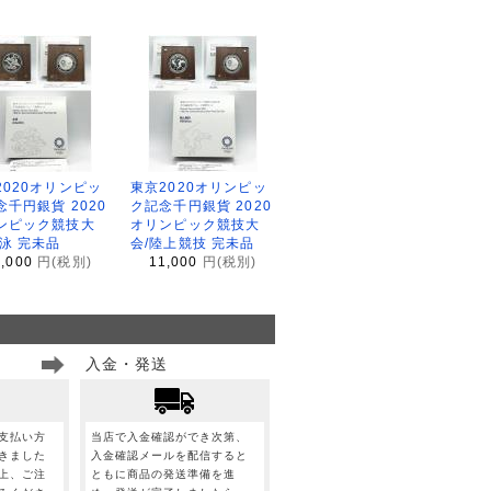
2020オリンピッ
東京2020オリンピッ
念千円銀貨 2020
ク記念千円銀貨 2020
ンピック競技大
オリンピック競技大
水泳 完未品
会/陸上競技 完未品
1,000
円(税別)
11,000
円(税別)
入金・発送
支払い方
当店で入金確認ができ次第、
きました
入金確認メールを配信すると
上、ご注
ともに商品の発送準備を進