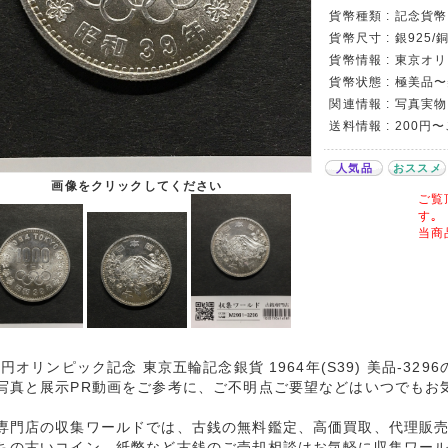
貨幣種類 : 記念貨幣 
貨幣尺寸 : 銀925/
貨幣情報 : 東京オ
貨幣状態 : 極美品
関連情報 : 写真実物
送料情報 : 200円
人気品
おススメ
画像をクリックしてください
ご覧
す｡
当商
00円オリンピック記念 東京五輪記念銀貨 1964年(S39) 美品-32
写真と展示PR動画をご参考に、ご不明点ご要望などはいつでもお
専門店の収集ワールドでは、古銭の無料鑑定、高価買取、代理販
ちの古いコイン、紙幣など古銭のご売却相談はお気軽に収集ワー