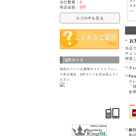
ま
合計数量：
0
ボ
商品金額：
0円
い
カゴの中を見る
お
当店で
チェ
用意
QRコード
ク
現在のページを携帯やスマートフォン
で見る場合、QRコードを読み込んでく
Pa
ださい。
クレ
「
金
銀
商