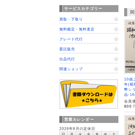
サービスカテゴリー
関
買取・下取り
無料鑑定・無料査定
グレード代行
委託販売
出品代行
関連ショップ
10銭
年(昭
幣シ
品-16
会員価
800
営業カレンダー
2026年8月の定休日
日
月
火
水
木
金
土