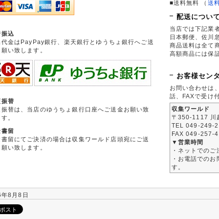
■送料無料
（
送
配送につい
当店では下記業
行振込
日本郵便、佐川
品代金はPayPay銀行、楽天銀行とゆうちょ銀行へご送
商品送料は全て
お願い致します。
高額商品には保
お客様セン
お問い合わせは
話、FAXで受け
便振替
収集ワールド
便振替は、当店のゆうちょ銀行口座へご送金お願い致
〒350-1117 
ます。
TEL 049-249-
金書留
FAX 049-257-
金書留にてご決済の場合は収集ワールド店頭宛にご送
▼営業時間
お願い致します。
・ネットでのご
・お電話でのお問
す。
6年8月8日