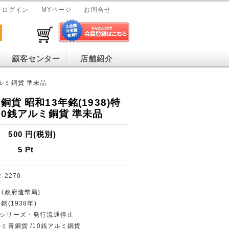
ログイン
MYページ
お問合せ
顧客センター
店舗紹介
アルミ銅貨 準未品
銅貨 昭和13年銘(1938)特
10銭アルミ銅貨 準未品
500
円(税別)
5
Pt
2-2270
 (政府造幣局)
銘(1938年)
貨幣シリーズ・発行流通停止
ルミ青銅貨 /10銭アルミ銅貨