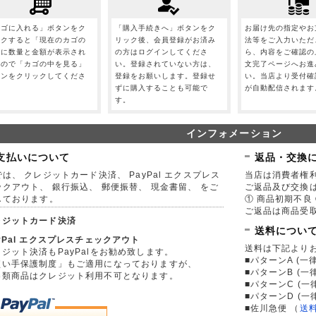
カゴに入れる」ボタンをク
「購入手続きへ」ボタンをク
お届け先の指定やお
ックすると「現在のカゴの
リック後、会員登録がお済み
法等をご入力いただ
」に数量と金額が表示され
の方はログインしてくださ
ら、内容をご確認の
すので「カゴの中を見る」
い。登録されていない方は、
文完了ページへお進
タンをクリックしてくださ
登録をお願いします。登録せ
い。当店より受付確
。
ずに購入することも可能で
が自動配信されます
す。
インフォメーション
支払いについて
返品・交換
は、 クレジットカード決済、 PayPal エクスプレス
当店は消費者権
ックアウト、 銀行振込、 郵便振替、 現金書留、 をご
ご返品及び交換
しております。
① 商品初期不良 
ご返品は商品受取
レジットカード決済
送料につい
yPal エクスプレスチェックアウト
送料は下記より
ジット決済もPayPalをお勧め致します。
■パターンA (一律
買い手保護制度」もご適用になっておりますが、
■パターンB (一
券類商品はクレジット利用不可となります。
■パターンC (一
■パターンD (一
■佐川急便
（
送