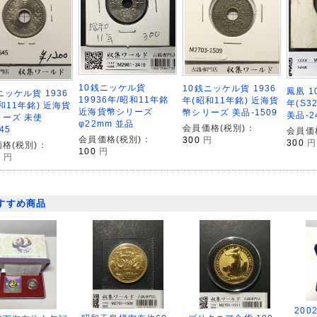
10銭ニッケル貨
10銭ニッケル貨 1936
鳳凰 1
ニッケル貨 1936
19936年/昭和11年銘
年(昭和11年銘) 近海貨
年(S3
和11年銘) 近海貨
近海貨幣シリーズ
幣シリーズ 美品-1509
美品-2
リーズ 未使
φ22mm 並品
会員価格(税別)：
45
会員価
会員価格(税別)：
300
円
300
円
格(税別)：
100
円
0
円
すすめ商品
200