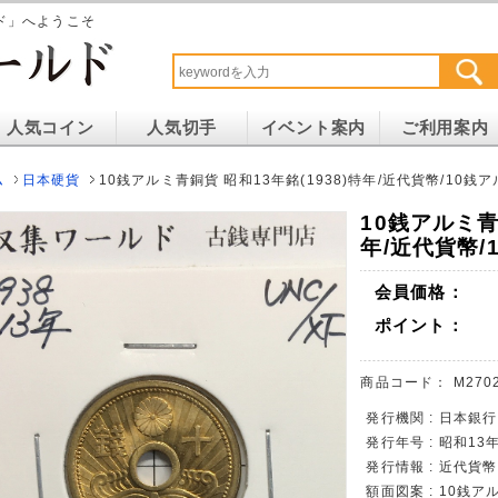
ド」へようこそ
人気コイン
人気切手
イベント案内
ご利用案内
ム
日本硬貨
10銭アルミ青銅貨 昭和13年銘(1938)特年/近代貨幣/10銭
10銭アルミ青
年/近代貨幣/
会員価格：
ポイント：
商品コード：
M270
発行機関 : 日本銀行
発行年号 : 昭和13年
発行情報 : 近代
額面図案 : 10銭ア