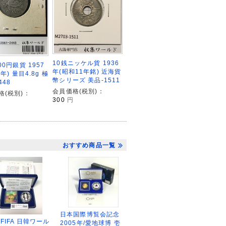
10銭ニッケル貨 1936
00円銀貨 1957
年(昭和11年銘) 近海貨
2年) 量目4.8g 極
幣シリーズ 美品-1511
448
会員価格(税別)：
格(税別)：
300
円
おすすめ商品一覧
日本国際博覧会記念
2FIFA 日韓ワール
2005年/愛地球博 壱