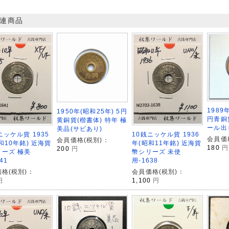
連商品
1989
1950年(昭和25年) 5円
円青銅
黄銅貨(楷書体) 特年 極
ール出
美品(サビあり)
ニッケル貨 1935
10銭ニッケル貨 1936
会員価
会員価格(税別)：
和10年銘) 近海貨
年(昭和11年銘) 近海貨
180
円
200
円
リーズ 極美
幣シリーズ 未使
41
用-1638
格(税別)：
会員価格(税別)：
円
1,100
円