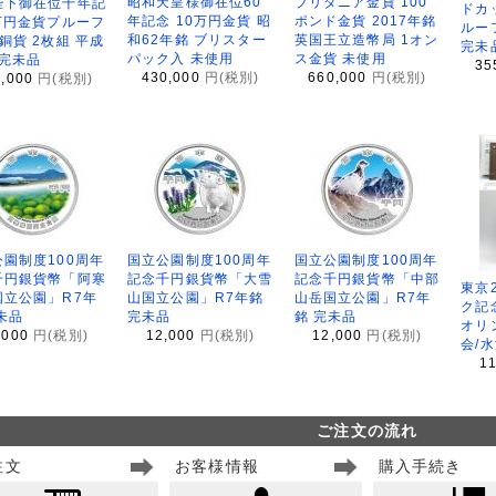
昭和天皇様御在位60
ブリタニア金貨 100
陛下御在位十年記
ドカ
年記念 10万円金貨 昭
ポンド金貨 2017年銘
万円金貨プルーフ
ルー
和62年銘 ブリスター
英国王立造幣局 1オン
銅貨 2枚組 平成
完未
パック入 未使用
ス金貨 未使用
 完未品
35
430,000
円(税別)
660,000
円(税別)
8,000
円(税別)
園制度100周年
国立公園制度100周年
国立公園制度100周年
千円銀貨幣「阿寒
記念千円銀貨幣「大雪
記念千円銀貨幣「中部
東京
国立公園」R7年
山国立公園」R7年銘
山岳国立公園」R7年
ク記
未品
完未品
銘 完未品
オリ
,000
円(税別)
12,000
円(税別)
12,000
円(税別)
会/
1
ご注文の流れ
注文
お客様情報
購入手続き