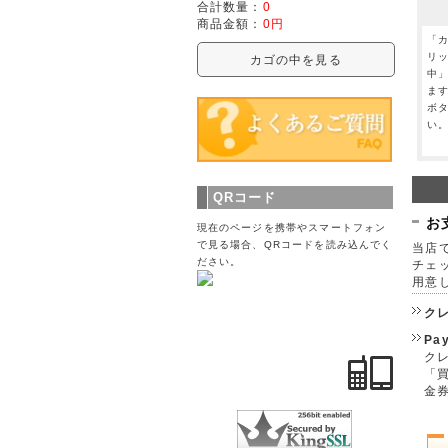
合計数量：
0
商品金額：
0円
「
リ
カゴの中を見る
中
ま
ボ
い
QRコード
お
現在のページを携帯やスマートフォン
で見る場合、QRコードを読み込んでく
当店で
ださい。
チェ
用意
ク
Pa
クレ
「
金