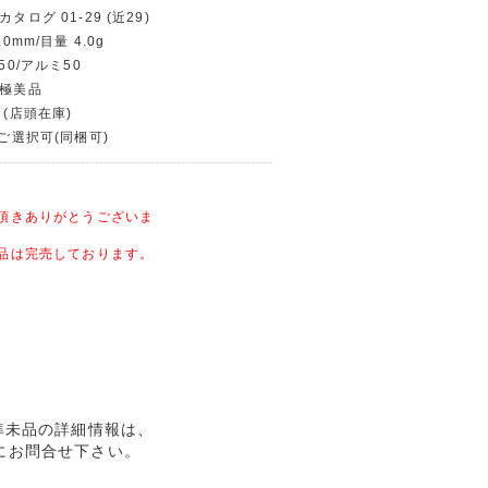
タログ 01-29 (近29)
0mm/目量 4.0g
50/アルミ50
〜極美品
 (店頭在庫)
〜ご選択可(同梱可)
頂きありがとうございま
品は完売しております。
貨 準未品の詳細情報は、
にお問合せ下さい。