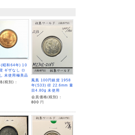
年(昭和64年) 10
貨 ギザなし ロ
し 未使用極美品
鳳凰 100円銀貨 1958
格(税別)：
年(S33) 径 22.6mm 量
目4.80g 未使用
会員価格(税別)：
800
円