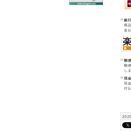
銀
商
金
郵
郵
し
現
現
付
202