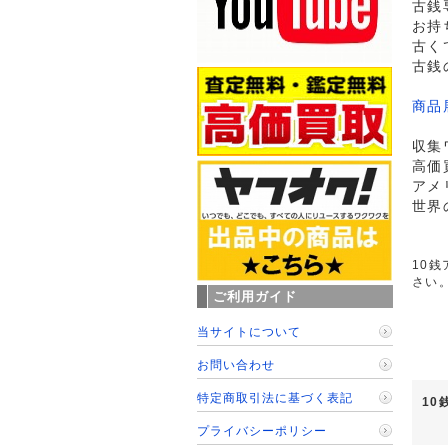
古銭
お持
古く
古銭
商品
収集
高価
アメ
世界
10銭
さい
ご利用ガイド
当サイトについて
お問い合わせ
特定商取引法に基づく表記
10
プライバシーポリシー