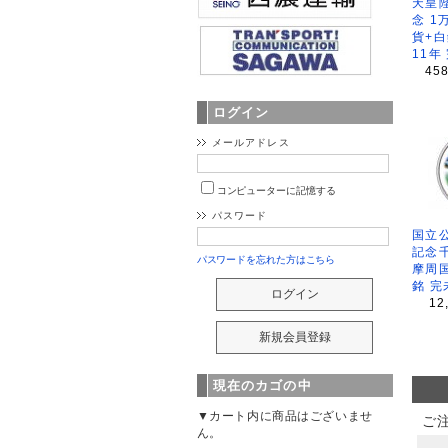
天皇
念 1
貨+白
11年
45
ログイン
メールアドレス
コンピューターに記憶する
パスワード
国立公
記念
パスワードを忘れた方はこちら
摩周
銘 完
12
現在のカゴの中
▼カート内に商品はございませ
ご
ん。