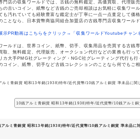
専門店の収集ワールドでは、古銭の無料鑑定、高価買取、代理販
ちの古いコイン、紙幣など古銭のご売却相談はお気軽に収集ワー
ても汚れていても経験豊富な鑑定士が丁寧に一点一点査定して価
のことなら、日本貨幣商協同組合加盟店の古銭専門店収集ワール
展示PR動画はこちらをクリック→「収集ワールドYoutubeチャン
ワールドは、世界コイン、紙幣、切手、収集用品を売買する古銭
買取、無料鑑定、代理販売、オークション代行などの業務も行っ
リカ大手PMG社グレーティング・NGC社グレーティング代行も行
のコイン、紙幣、切手など古銭コレクションのことなら何でもご
アルミ青銅貨 昭和13年銘(1938)特年/近代貨幣/10銭アルミ銅貨 準未
。
10銭アルミ青銅貨 昭和13年銘(1938)特年/近代貨幣/10銭アルミ
銭アルミ青銅貨 昭和13年銘(1938)特年/近代貨幣/10銭アルミ銅貨 準未品