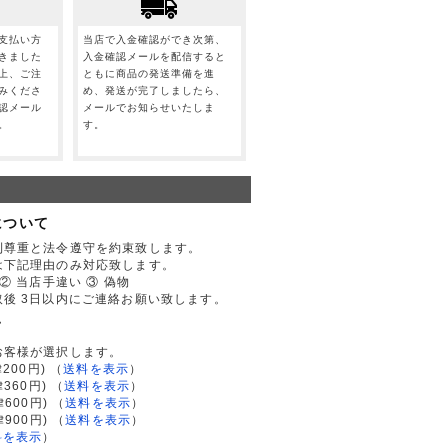
支払い方
当店で入金確認ができ次第、
きました
入金確認メールを配信すると
上、ご注
ともに商品の発送準備を進
みくださ
め、発送が完了しましたら、
認メール
メールでお知らせいたしま
。
す。
について
利尊重と法令遵守を約束致します。
は下記理由のみ対応致します。
② 当店手違い ③ 偽物
後 3日以内にご連絡お願い致します。
て
お客様が選択します。
200円)
（
送料を表示
）
律360円)
（
送料を表示
）
律600円)
（
送料を表示
）
律900円)
（
送料を表示
）
料を表示
）