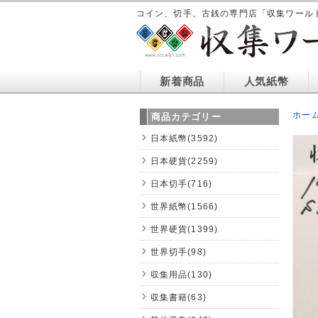
コイン、切手、古銭の専門店「収集ワール
新着商品
人気紙幣
ホー
商品カテゴリー
日本紙幣(3592)
日本硬貨(2259)
日本切手(716)
世界紙幣(1566)
世界硬貨(1399)
世界切手(98)
収集用品(130)
収集書籍(63)