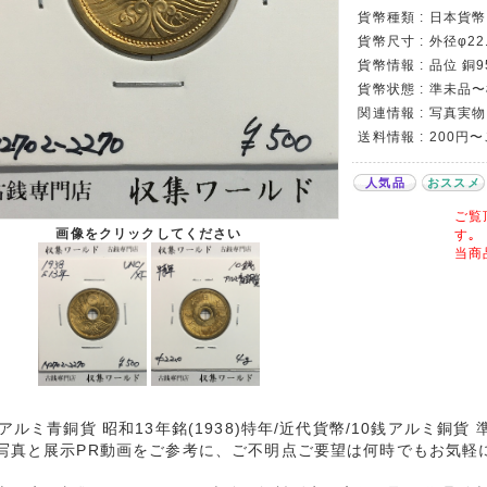
貨幣種類 : 日本貨幣カ
貨幣尺寸 : 外径φ22.
貨幣情報 : 品位 銅9
貨幣状態 : 準未品
関連情報 : 写真実物
送料情報 : 200円
人気品
おススメ
ご覧
画像をクリックしてください
す｡
当商
銭アルミ青銅貨 昭和13年銘(1938)特年/近代貨幣/10銭アルミ銅
写真と展示PR動画をご参考に、ご不明点ご要望は何時でもお気軽