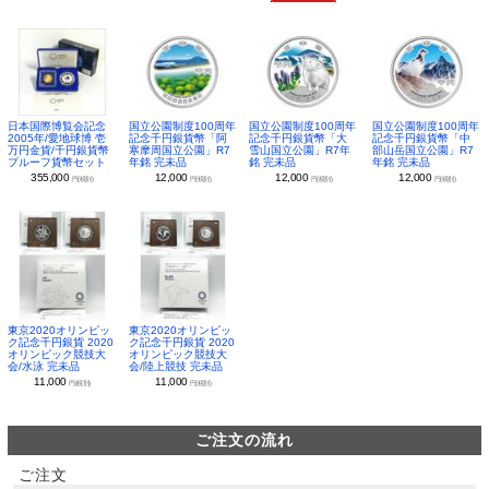
日本国際博覧会記念
国立公園制度100周年
国立公園制度100周年
国立公園制度100周年
2005年/愛地球博 壱
記念千円銀貨幣「阿
記念千円銀貨幣「大
記念千円銀貨幣「中
万円金貨/千円銀貨幣
寒摩周国立公園」R7
雪山国立公園」R7年
部山岳国立公園」R7
プルーフ貨幣セット
年銘 完未品
銘 完未品
年銘 完未品
355,000
12,000
12,000
12,000
円(税別)
円(税別)
円(税別)
円(税別)
東京2020オリンピッ
東京2020オリンピッ
ク記念千円銀貨 2020
ク記念千円銀貨 2020
オリンピック競技大
オリンピック競技大
会/水泳 完未品
会/陸上競技 完未品
11,000
11,000
円(税別)
円(税別)
ご注文の流れ
ご注文