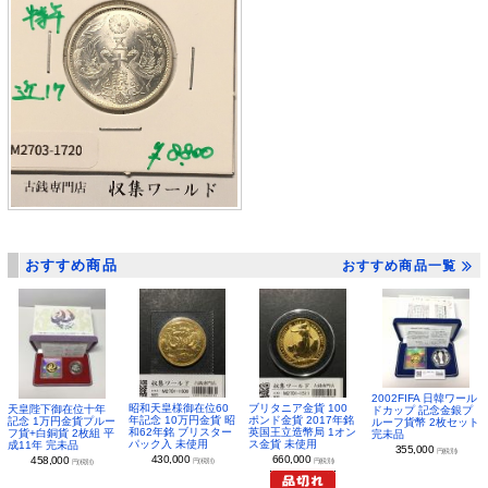
おすすめ商品
おすすめ商品一覧
2002FIFA 日韓ワール
昭和天皇様御在位60
ブリタニア金貨 100
天皇陛下御在位十年
ドカップ 記念金銀プ
年記念 10万円金貨 昭
ポンド金貨 2017年銘
記念 1万円金貨プルー
ルーフ貨幣 2枚セット
和62年銘 ブリスター
英国王立造幣局 1オン
フ貨+白銅貨 2枚組 平
完未品
パック入 未使用
ス金貨 未使用
成11年 完未品
355,000
円(税別)
430,000
660,000
458,000
円(税別)
円(税別)
円(税別)