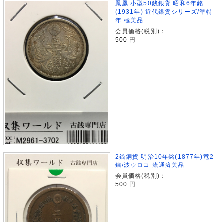
鳳凰 小型50銭銀貨 昭和6年銘
(1931年) 近代銀貨シリーズ/準特
年 極美品
会員価格(税別)：
500
円
2銭銅貨 明治10年銘(1877年)竜2
銭/波ウロコ 流通済美品
会員価格(税別)：
500
円