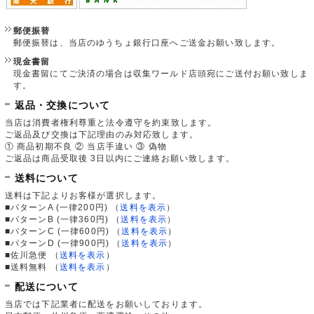
郵便振替
郵便振替は、当店のゆうちょ銀行口座へご送金お願い致します。
現金書留
現金書留にてご決済の場合は収集ワールド店頭宛にご送付お願い致しま
す。
返品・交換について
当店は消費者権利尊重と法令遵守を約束致します。
ご返品及び交換は下記理由のみ対応致します。
① 商品初期不良 ② 当店手違い ③ 偽物
ご返品は商品受取後 3日以内にご連絡お願い致します。
送料について
送料は下記よりお客様が選択します。
■パターンA (一律200円)
（
送料を表示
）
■パターンB (一律360円)
（
送料を表示
）
■パターンC (一律600円)
（
送料を表示
）
■パターンD (一律900円)
（
送料を表示
）
■佐川急便
（
送料を表示
）
■送料無料
（
送料を表示
）
配送について
当店では下記業者に配送をお願いしております。