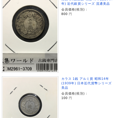
年) 近代銀貨シリーズ 流通美品
会員価格(税別)：
800
円
カラス 1銭 アルミ貨 昭和14年
(1939年) 日本近代貨幣シリーズ
美品
会員価格(税別)：
100
円