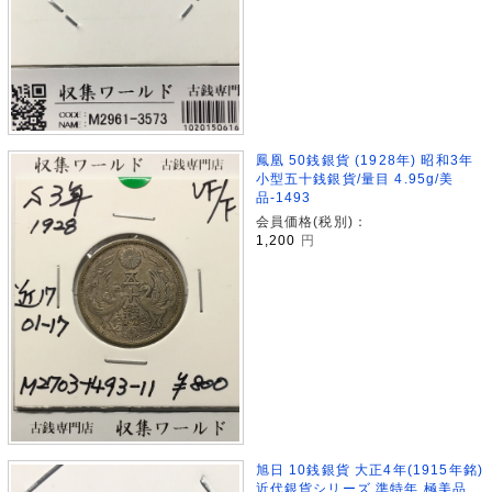
鳳凰 50銭銀貨 (1928年) 昭和3年
小型五十銭銀貨/量目 4.95g/美
品-1493
会員価格(税別)：
1,200
円
旭日 10銭銀貨 大正4年(1915年銘)
近代銀貨シリーズ 準特年 極美品