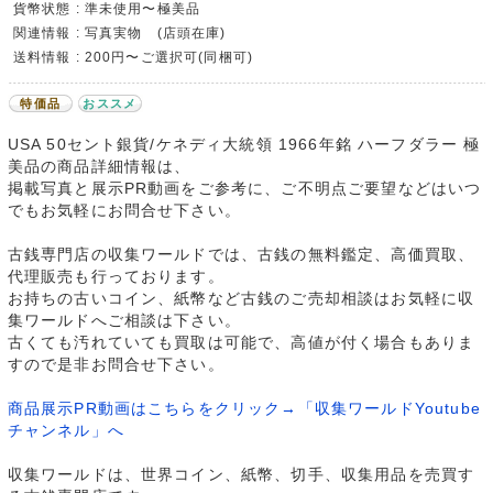
貨幣状態 : 準未使用〜極美品
関連情報 : 写真実物 (店頭在庫)
送料情報 : 200円〜ご選択可(同梱可)
特価品
おススメ
USA 50セント銀貨/ケネディ大統領 1966年銘 ハーフダラー 極
美品の商品詳細情報は、
掲載写真と展示PR動画をご参考に、ご不明点ご要望などはいつ
でもお気軽にお問合せ下さい。
古銭専門店の収集ワールドでは、古銭の無料鑑定、高価買取、
代理販売も行っております。
お持ちの古いコイン、紙幣など古銭のご売却相談はお気軽に収
集ワールドへご相談は下さい。
古くても汚れていても買取は可能で、高値が付く場合もありま
すので是非お問合せ下さい。
商品展示PR動画はこちらをクリック→「収集ワールドYoutube
チャンネル」へ
収集ワールドは、世界コイン、紙幣、切手、収集用品を売買す