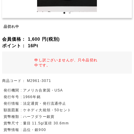
品切れ中
会員価格：
1,600
円(税別)
ポイント：
16
Pt
申し訳ございませんが、只今品切れ
中です。
商品コード：
M2961-3071
発行機関 : アメリカ合衆国・USA
発行年号 : 1966年銘
発行情報 : 法定通貨・発行流通停止
額面図案 : ケネディ大統領・50セント
貨幣種類 : ハーフダラー銀貨
貨幣尺寸 : 量目 11.5g/直径 30.6mm
貨幣情報 : 品位・銀900