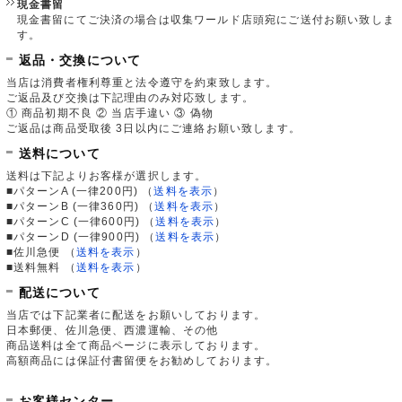
現金書留
現金書留にてご決済の場合は収集ワールド店頭宛にご送付お願い致しま
す。
返品・交換について
当店は消費者権利尊重と法令遵守を約束致します。
ご返品及び交換は下記理由のみ対応致します。
① 商品初期不良 ② 当店手違い ③ 偽物
ご返品は商品受取後 3日以内にご連絡お願い致します。
送料について
送料は下記よりお客様が選択します。
■パターンA (一律200円)
（
送料を表示
）
■パターンB (一律360円)
（
送料を表示
）
■パターンC (一律600円)
（
送料を表示
）
■パターンD (一律900円)
（
送料を表示
）
■佐川急便
（
送料を表示
）
■送料無料
（
送料を表示
）
配送について
当店では下記業者に配送をお願いしております。
日本郵便、佐川急便、西濃運輸、その他
商品送料は全て商品ページに表示しております。
高額商品には保証付書留便をお勧めしております。
お客様センター