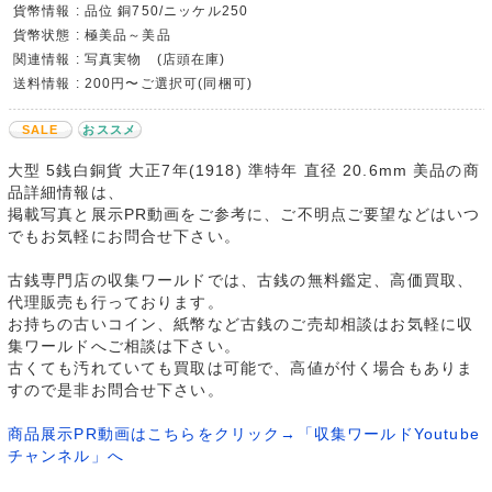
貨幣情報 : 品位 銅750/ニッケル250
貨幣状態 : 極美品～美品
関連情報 : 写真実物 (店頭在庫)
送料情報 : 200円〜ご選択可(同梱可)
SALE
おススメ
大型 5銭白銅貨 大正7年(1918) 準特年 直径 20.6mm 美品の商
品詳細情報は、
掲載写真と展示PR動画をご参考に、ご不明点ご要望などはいつ
でもお気軽にお問合せ下さい。
古銭専門店の収集ワールドでは、古銭の無料鑑定、高価買取、
代理販売も行っております。
お持ちの古いコイン、紙幣など古銭のご売却相談はお気軽に収
集ワールドへご相談は下さい。
古くても汚れていても買取は可能で、高値が付く場合もありま
すので是非お問合せ下さい。
商品展示PR動画はこちらをクリック→「収集ワールドYoutube
チャンネル」へ