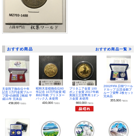
おすすめ商品
おすすめ商品一覧
2002FIFA 日韓ワール
昭和天皇様御在位60
ブリタニア金貨 100
天皇陛下御在位十年
ドカップ 記念金銀プ
年記念 10万円金貨 昭
ポンド金貨 2017年銘
記念 1万円金貨プルー
ルーフ貨幣 2枚セット
和62年銘 ブリスター
英国王立造幣局 1オン
フ貨+白銅貨 2枚組 平
完未品
パック入 未使用
ス金貨 未使用
成11年 完未品
355,000
円(税別)
430,000
660,000
458,000
円(税別)
円(税別)
円(税別)