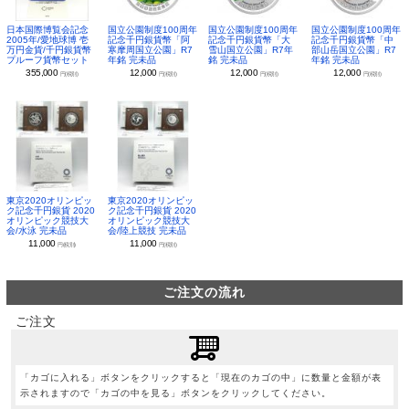
日本国際博覧会記念
国立公園制度100周年
国立公園制度100周年
国立公園制度100周年
2005年/愛地球博 壱
記念千円銀貨幣「阿
記念千円銀貨幣「大
記念千円銀貨幣「中
万円金貨/千円銀貨幣
寒摩周国立公園」R7
雪山国立公園」R7年
部山岳国立公園」R7
プルーフ貨幣セット
年銘 完未品
銘 完未品
年銘 完未品
355,000
12,000
12,000
12,000
円(税別)
円(税別)
円(税別)
円(税別)
東京2020オリンピッ
東京2020オリンピッ
ク記念千円銀貨 2020
ク記念千円銀貨 2020
オリンピック競技大
オリンピック競技大
会/水泳 完未品
会/陸上競技 完未品
11,000
11,000
円(税別)
円(税別)
ご注文の流れ
ご注文
「カゴに入れる」ボタンをクリックすると「現在のカゴの中」に数量と金額が表
示されますので「カゴの中を見る」ボタンをクリックしてください。