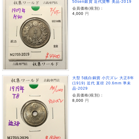
50sen銀貨 近代貨幣 美品-2019
会員価格(税別)：
4,000
円
大型 5銭白銅貨 小穴ズレ 大正8年
(1919) 近代 直径 20.6mm 準未
品-2029
会員価格(税別)：
8,000
円