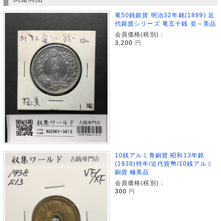
竜50銭銀貨 明治32年銘(1899) 近
代銀貨シリーズ 竜五十銭 並～美品
会員価格(税別)：
3,200
円
10銭アルミ青銅貨 昭和13年銘
(1938)特年/近代貨幣/10銭アルミ
銅貨 極美品
会員価格(税別)：
300
円