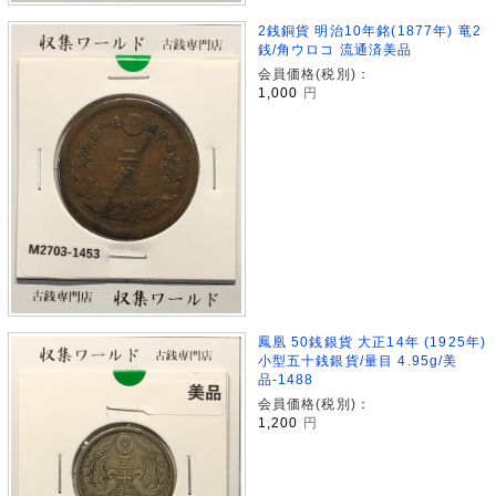
2銭銅貨 明治10年銘(1877年) 竜2
銭/角ウロコ 流通済美品
会員価格(税別)：
1,000
円
鳳凰 50銭銀貨 大正14年 (1925年)
小型五十銭銀貨/量目 4.95g/美
品-1488
会員価格(税別)：
1,200
円