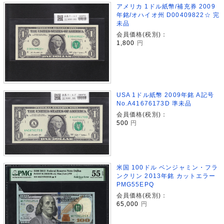
アメリカ 1ドル紙幣/補充券 2009
年銘/オハイオ州 D00409822☆ 完
未品
会員価格(税別)：
1,800
円
USA 1ドル紙幣 2009年銘 A記号
No.A41676173D 準未品
会員価格(税別)：
500
円
米国 100ドル ベンジャミン・フラ
ンクリン 2013年銘 カットエラー
PMG55EPQ
会員価格(税別)：
65,000
円