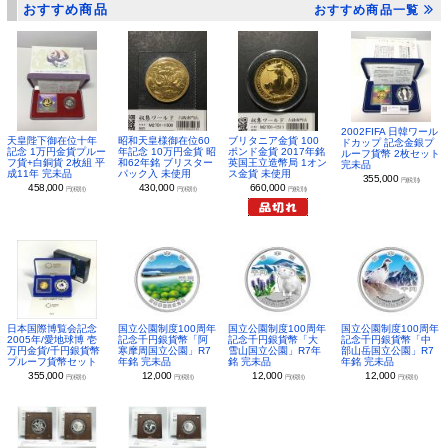
おすすめ商品
おすすめ商品一覧
2002FIFA 日韓ワール
昭和天皇様御在位60
ブリタニア金貨 100
天皇陛下御在位十年
ドカップ 記念金銀プ
年記念 10万円金貨 昭
ポンド金貨 2017年銘
記念 1万円金貨プルー
ルーフ貨幣 2枚セット
和62年銘 ブリスター
英国王立造幣局 1オン
フ貨+白銅貨 2枚組 平
完未品
パック入 未使用
ス金貨 未使用
成11年 完未品
355,000
円(税別)
430,000
660,000
458,000
円(税別)
円(税別)
円(税別)
日本国際博覧会記念
国立公園制度100周年
国立公園制度100周年
国立公園制度100周年
2005年/愛地球博 壱
記念千円銀貨幣「阿
記念千円銀貨幣「大
記念千円銀貨幣「中
万円金貨/千円銀貨幣
寒摩周国立公園」R7
雪山国立公園」R7年
部山岳国立公園」R7
プルーフ貨幣セット
年銘 完未品
銘 完未品
年銘 完未品
355,000
12,000
12,000
12,000
円(税別)
円(税別)
円(税別)
円(税別)