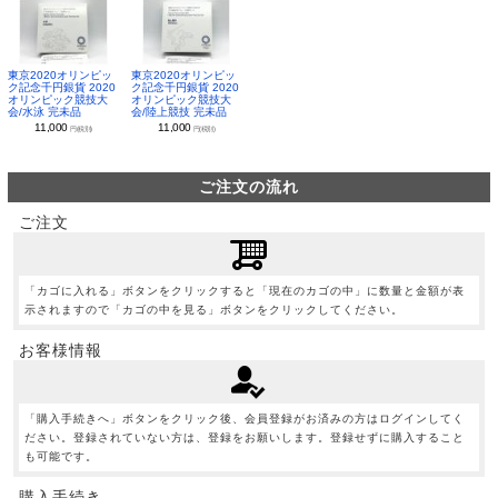
東京2020オリンピッ
東京2020オリンピッ
ク記念千円銀貨 2020
ク記念千円銀貨 2020
オリンピック競技大
オリンピック競技大
会/水泳 完未品
会/陸上競技 完未品
11,000
11,000
円(税別)
円(税別)
ご注文の流れ
ご注文
「カゴに入れる」ボタンをクリックすると「現在のカゴの中」に数量と金額が表
示されますので「カゴの中を見る」ボタンをクリックしてください。
お客様情報
「購入手続きへ」ボタンをクリック後、会員登録がお済みの方はログインしてく
ださい。登録されていない方は、登録をお願いします。登録せずに購入すること
も可能です。
購入手続き