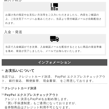
お届け先の指定やお支払い方法等をご入力いただきましたら、内容をご確認の
上、ご注文完了ページへお進みください。当店より受付確認メールが自動配信さ
れます。
入金・発送
当店で入金確認ができ次第、入金確認メールを配信するとともに商品の発送準備
を進め、発送が完了しましたら、メールでお知らせいたします。
インフォメーション
お支払いについて
当店では、 クレジットカード決済、 PayPal エクスプレスチェックアウ
ト、 銀行振込、 郵便振替、 現金書留、 をご用意しております。
クレジットカード決済
PayPal エクスプレスチェックアウト
クレジット決済もPayPalをお勧め致します。
「買い手保護制度」もご適用になっておりますが、
金券類商品はクレジット利用不可となります。