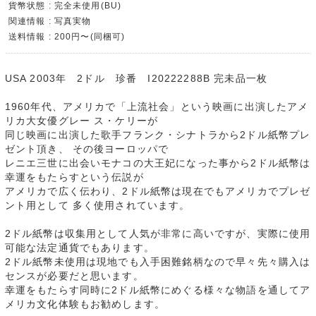
貨幣状態 : 完全未使用(BU)
関連情報 : 写真実物
送料情報 : 200円〜(同梱可)
USA 2003年 2ドル 珍番 I20222288B 完未品一枚
1960年代、アメリカで「上流社会」という映画に出演したアメ
リカ大女優グレー ス・ケリーが
同じ映画に出演した歌手フランク・シナトラから2ドル紙幣プレ
ゼント頂き、 その後ヨーロッパで
レニエ三世に出会いモナコの大王妃になった事から2ドル紙幣は
幸運をもたらすという伝説が
アメリカで広く伝わり、2ドル紙幣は現在でもアメリカでプレゼ
ント用として 多く使用されています。
2ドル紙幣は収集用として人気が非常に高いですが、実際に使用
可能な法定通貨でもあります。
2ドル紙幣未使用は現地でも入手困難銘柄なので早々先々購入は
センスが必要だと思います。
幸運をもたらす同時に2ドル紙幣にめぐる様々な物語を通してア
メリカ文化体験もお勧めします。