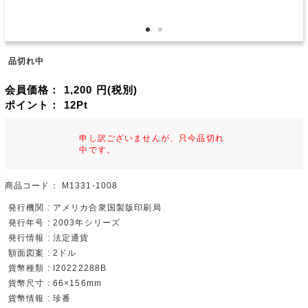
品切れ中
会員価格：
1,200
円(税別)
ポイント：
12
Pt
申し訳ございませんが、只今品切れ
中です。
商品コード：
M1331-1008
発行機関 : アメリカ合衆国製版印刷局
発行年号 : 2003年シリーズ
発行情報 : 法定通貨
額面図案 : 2ドル
貨幣種類 : I20222288B
貨幣尺寸 : 66×156mm
貨幣情報 : 珍番