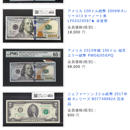
アメリカ 100ドル紙幣 2009年Aシ
リーズ/スターノート券
LF03328597★ 未使用
会員価格(税別)：
18,000
円
アメリカ 2013年銘 100ドル 福耳
エラー紙幣 PMG社65EPQ
会員価格(税別)：
98,000
円
ジェファーソン 2ドル紙幣 2017年
銘 Aシリーズ B07749992A 完未
品
会員価格(税別)：
800
円