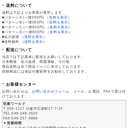
送料について
送料は下記よりお客様が選択します。
■パターンA (一律200円)
（
送料を表示
）
■パターンB (一律360円)
（
送料を表示
）
■パターンC (一律600円)
（
送料を表示
）
■パターンD (一律900円)
（
送料を表示
）
■佐川急便
（
送料を表示
）
■送料無料
（
送料を表示
）
配送について
当店では下記業者に配送をお願いしております。
日本郵便、佐川急便、西濃運輸、その他
商品送料は全て商品ページに表示しております。
高額商品には保証付書留便をお勧めしております。
お客様センター
お問い合わせは、
お問い合わせフォーム
、
メール
、お電話、FAXで受け付
けております。
収集ワールド
〒350-1117 川越市広栄町17-7-1F
TEL 049-249-2525
FAX 049-257-4989
▼営業時間
・ネットでのご注文は24時間受け付けております。