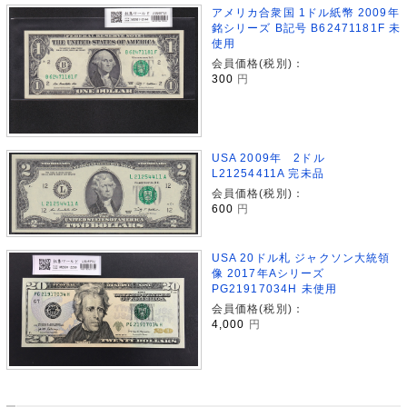
アメリカ合衆国 1ドル紙幣 2009年
銘シリーズ B記号 B62471181F 未
使用
会員価格(税別)：
300
円
USA 2009年 2ドル
L21254411A 完未品
会員価格(税別)：
600
円
USA 20ドル札 ジャクソン大統領
像 2017年Aシリーズ
PG21917034H 未使用
会員価格(税別)：
4,000
円