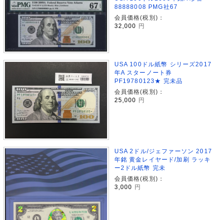
88888008 PMG社67
会員価格(税別)：
32,000
円
USA 100ドル紙幣 シリーズ2017
年A スターノート券
PF19780123★ 完未品
会員価格(税別)：
25,000
円
USA 2ドル/ジェファーソン 2017
年銘 黄金レイヤード/加刷 ラッキ
ー2ドル紙幣 完未
会員価格(税別)：
3,000
円