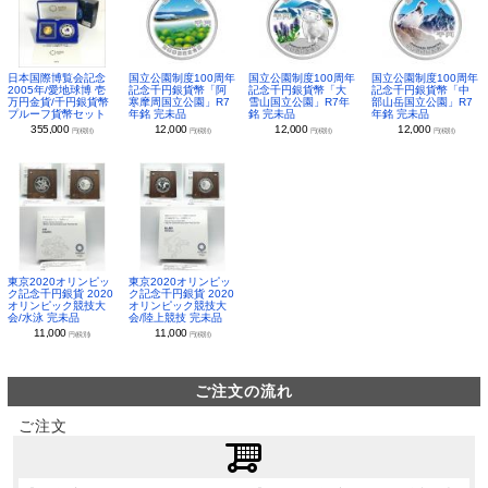
日本国際博覧会記念
国立公園制度100周年
国立公園制度100周年
国立公園制度100周年
2005年/愛地球博 壱
記念千円銀貨幣「阿
記念千円銀貨幣「大
記念千円銀貨幣「中
万円金貨/千円銀貨幣
寒摩周国立公園」R7
雪山国立公園」R7年
部山岳国立公園」R7
プルーフ貨幣セット
年銘 完未品
銘 完未品
年銘 完未品
355,000
12,000
12,000
12,000
円(税別)
円(税別)
円(税別)
円(税別)
東京2020オリンピッ
東京2020オリンピッ
ク記念千円銀貨 2020
ク記念千円銀貨 2020
オリンピック競技大
オリンピック競技大
会/水泳 完未品
会/陸上競技 完未品
11,000
11,000
円(税別)
円(税別)
ご注文の流れ
ご注文