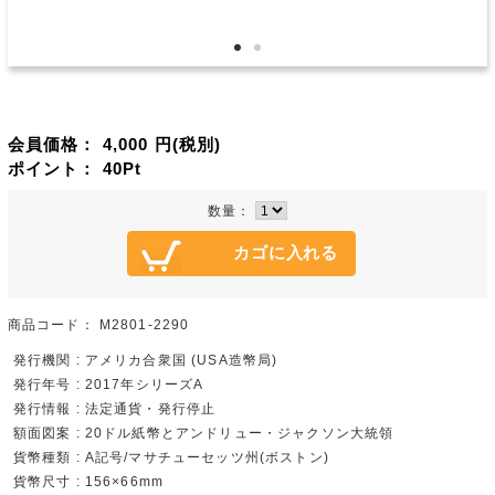
会員価格：
4,000
円(税別)
ポイント：
40
Pt
数量：
商品コード：
M2801-2290
発行機関 : アメリカ合衆国 (USA造幣局)
発行年号 : 2017年シリーズA
発行情報 : 法定通貨・発行停止
額面図案 : 20ドル紙幣とアンドリュー・ジャクソン大統領
貨幣種類 : A記号/マサチューセッツ州(ボストン)
貨幣尺寸 : 156×66mm