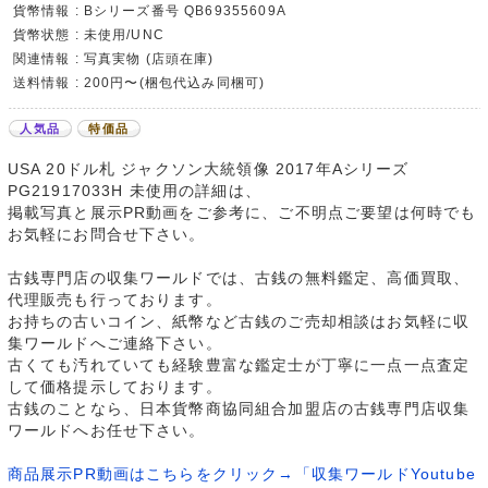
貨幣情報 : Bシリーズ番号 QB69355609A
貨幣状態 : 未使用/UNC
関連情報 : 写真実物 (店頭在庫)
送料情報 : 200円〜(梱包代込み同梱可)
人気品
特価品
USA 20ドル札 ジャクソン大統領像 2017年Aシリーズ
PG21917033H 未使用の詳細は、
掲載写真と展示PR動画をご参考に、ご不明点ご要望は何時でも
お気軽にお問合せ下さい。
古銭専門店の収集ワールドでは、古銭の無料鑑定、高価買取、
代理販売も行っております。
お持ちの古いコイン、紙幣など古銭のご売却相談はお気軽に収
集ワールドへご連絡下さい。
古くても汚れていても経験豊富な鑑定士が丁寧に一点一点査定
して価格提示しております。
古銭のことなら、日本貨幣商協同組合加盟店の古銭専門店収集
ワールドへお任せ下さい。
商品展示PR動画はこちらをクリック→「収集ワールドYoutube