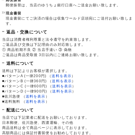
郵便振替は、当店のゆうちょ銀行口座へご送金お願い致します。
現金書留
現金書留にてご決済の場合は収集ワールド店頭宛にご送付お願い致しま
す。
返品・交換について
当店は消費者権利尊重と法令遵守を約束致します。
ご返品及び交換は下記理由のみ対応致します。
① 商品初期不良 ② 当店手違い ③ 偽物
ご返品は商品受取後 3日以内にご連絡お願い致します。
送料について
送料は下記よりお客様が選択します。
■パターンA (一律200円)
（
送料を表示
）
■パターンB (一律360円)
（
送料を表示
）
■パターンC (一律600円)
（
送料を表示
）
■パターンD (一律900円)
（
送料を表示
）
■佐川急便
（
送料を表示
）
■送料無料
（
送料を表示
）
配送について
当店では下記業者に配送をお願いしております。
日本郵便、佐川急便、西濃運輸、その他
商品送料は全て商品ページに表示しております。
高額商品には保証付書留便をお勧めしております。