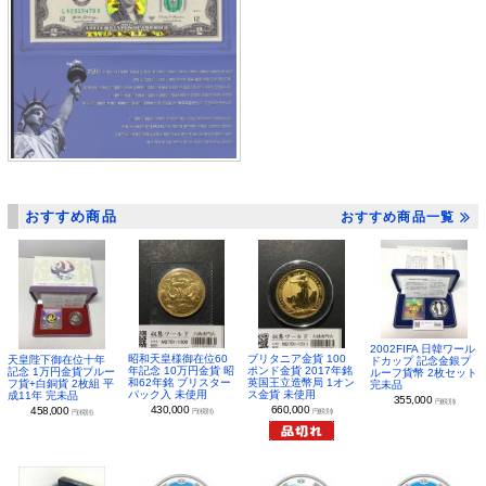
おすすめ商品
おすすめ商品一覧
2002FIFA 日韓ワール
昭和天皇様御在位60
ブリタニア金貨 100
天皇陛下御在位十年
ドカップ 記念金銀プ
年記念 10万円金貨 昭
ポンド金貨 2017年銘
記念 1万円金貨プルー
ルーフ貨幣 2枚セット
和62年銘 ブリスター
英国王立造幣局 1オン
フ貨+白銅貨 2枚組 平
完未品
パック入 未使用
ス金貨 未使用
成11年 完未品
355,000
円(税別)
430,000
660,000
458,000
円(税別)
円(税別)
円(税別)