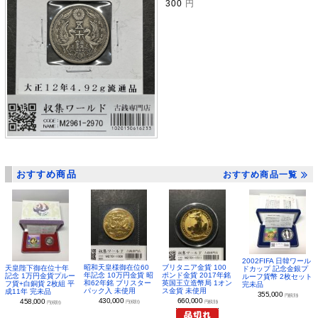
300
円
おすすめ商品
おすすめ商品一覧
2002FIFA 日韓ワール
昭和天皇様御在位60
ブリタニア金貨 100
天皇陛下御在位十年
ドカップ 記念金銀プ
年記念 10万円金貨 昭
ポンド金貨 2017年銘
記念 1万円金貨プルー
ルーフ貨幣 2枚セット
和62年銘 ブリスター
英国王立造幣局 1オン
フ貨+白銅貨 2枚組 平
完未品
パック入 未使用
ス金貨 未使用
成11年 完未品
355,000
円(税別)
430,000
660,000
458,000
円(税別)
円(税別)
円(税別)