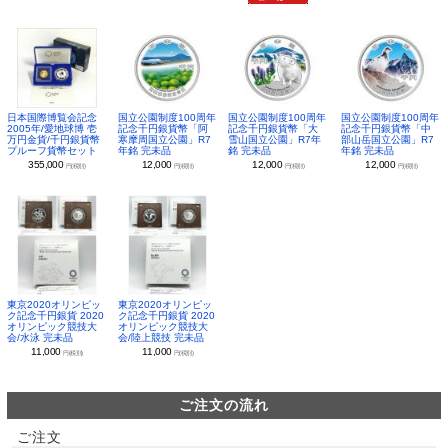
日本国際博覧会記念
国立公園制度100周年
国立公園制度100周年
国立公園制度100周年
2005年/愛地球博 壱
記念千円銀貨幣「阿
記念千円銀貨幣「大
記念千円銀貨幣「中
万円金貨/千円銀貨幣
寒摩周国立公園」R7
雪山国立公園」R7年
部山岳国立公園」R7
プルーフ貨幣セット
年銘 完未品
銘 完未品
年銘 完未品
355,000
12,000
12,000
12,000
円(税別)
円(税別)
円(税別)
円(税別)
東京2020オリンピッ
東京2020オリンピッ
ク記念千円銀貨 2020
ク記念千円銀貨 2020
オリンピック競技大
オリンピック競技大
会/水泳 完未品
会/陸上競技 完未品
11,000
11,000
円(税別)
円(税別)
ご注文の流れ
ご注文