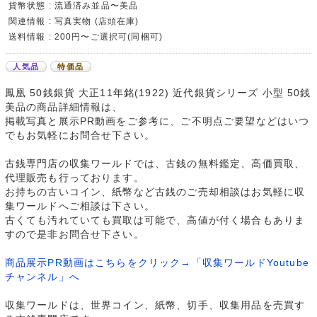
貨幣状態 : 流通済み並品〜美品
関連情報 : 写真実物 (店頭在庫)
送料情報 : 200円〜ご選択可(同梱可)
人気品
特価品
鳳凰 50銭銀貨 大正11年銘(1922) 近代銀貨シリーズ 小型 50銭
美品の商品詳細情報は、
掲載写真と展示PR動画をご参考に、ご不明点ご要望などはいつ
でもお気軽にお問合せ下さい。
古銭専門店の収集ワールドでは、古銭の無料鑑定、高価買取、
代理販売も行っております。
お持ちの古いコイン、紙幣など古銭のご売却相談はお気軽に収
集ワールドへご相談は下さい。
古くても汚れていても買取は可能で、高値が付く場合もありま
すので是非お問合せ下さい。
商品展示PR動画はこちらをクリック→「収集ワールドYoutube
チャンネル」へ
収集ワールドは、世界コイン、紙幣、切手、収集用品を売買す