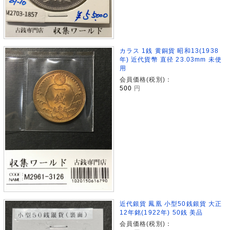
カラス 1銭 黄銅貨 昭和13(1938
年) 近代貨幣 直径 23.03mm 未使
用
会員価格(税別)：
500
円
近代銀貨 鳳凰 小型50銭銀貨 大正
12年銘(1922年) 50銭 美品
会員価格(税別)：