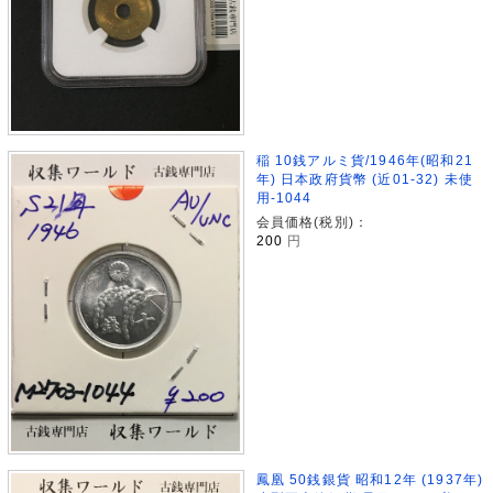
稲 10銭アルミ貨/1946年(昭和21
年) 日本政府貨幣 (近01-32) 未使
用-1044
会員価格(税別)：
200
円
鳳凰 50銭銀貨 昭和12年 (1937年)