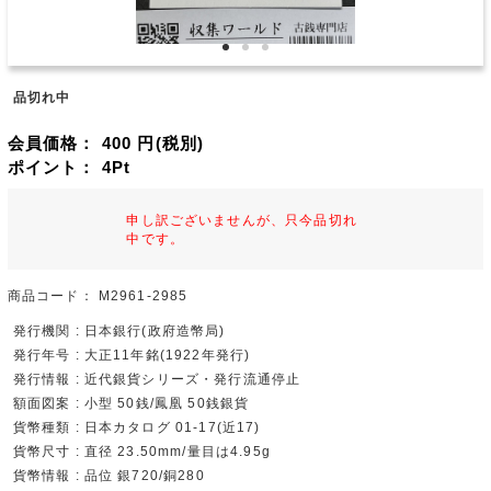
品切れ中
会員価格：
400
円(税別)
ポイント：
4
Pt
申し訳ございませんが、只今品切れ
中です。
商品コード：
M2961-2985
発行機関 : 日本銀行(政府造幣局)
発行年号 : 大正11年銘(1922年発行)
発行情報 : 近代銀貨シリーズ・発行流通停止
額面図案 : 小型 50銭/鳳凰 50銭銀貨
貨幣種類 : 日本カタログ 01-17(近17)
貨幣尺寸 : 直径 23.50mm/量目は4.95g
貨幣情報 : 品位 銀720/銅280