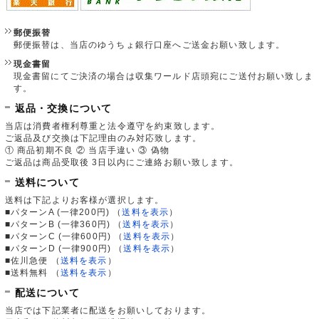
郵便振替
郵便振替は、当店のゆうちょ銀行口座へご送金お願い致します。
現金書留
現金書留にてご決済の場合は収集ワールド店頭宛にご送付お願い致しま
す。
返品・交換について
当店は消費者権利尊重と法令遵守を約束致します。
ご返品及び交換は下記理由のみ対応致します。
① 商品初期不良 ② 当店手違い ③ 偽物
ご返品は商品受取後 3日以内にご連絡お願い致します。
送料について
送料は下記よりお客様が選択します。
■パターンA (一律200円)
（
送料を表示
）
■パターンB (一律360円)
（
送料を表示
）
■パターンC (一律600円)
（
送料を表示
）
■パターンD (一律900円)
（
送料を表示
）
■佐川急便
（
送料を表示
）
■送料無料
（
送料を表示
）
配送について
当店では下記業者に配送をお願いしております。