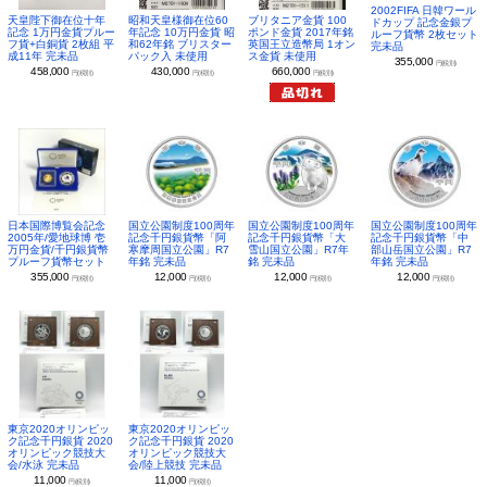
2002FIFA 日韓ワール
昭和天皇様御在位60
ブリタニア金貨 100
天皇陛下御在位十年
ドカップ 記念金銀プ
年記念 10万円金貨 昭
ポンド金貨 2017年銘
記念 1万円金貨プルー
ルーフ貨幣 2枚セット
和62年銘 ブリスター
英国王立造幣局 1オン
フ貨+白銅貨 2枚組 平
完未品
パック入 未使用
ス金貨 未使用
成11年 完未品
355,000
円(税別)
430,000
660,000
458,000
円(税別)
円(税別)
円(税別)
日本国際博覧会記念
国立公園制度100周年
国立公園制度100周年
国立公園制度100周年
2005年/愛地球博 壱
記念千円銀貨幣「阿
記念千円銀貨幣「大
記念千円銀貨幣「中
万円金貨/千円銀貨幣
寒摩周国立公園」R7
雪山国立公園」R7年
部山岳国立公園」R7
プルーフ貨幣セット
年銘 完未品
銘 完未品
年銘 完未品
355,000
12,000
12,000
12,000
円(税別)
円(税別)
円(税別)
円(税別)
東京2020オリンピッ
東京2020オリンピッ
ク記念千円銀貨 2020
ク記念千円銀貨 2020
オリンピック競技大
オリンピック競技大
会/水泳 完未品
会/陸上競技 完未品
11,000
11,000
円(税別)
円(税別)