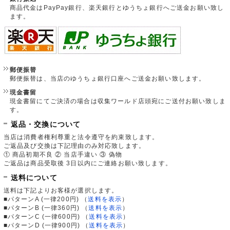
商品代金はPayPay銀行、楽天銀行とゆうちょ銀行へご送金お願い致し
ます。
郵便振替
郵便振替は、当店のゆうちょ銀行口座へご送金お願い致します。
現金書留
現金書留にてご決済の場合は収集ワールド店頭宛にご送付お願い致しま
す。
返品・交換について
当店は消費者権利尊重と法令遵守を約束致します。
ご返品及び交換は下記理由のみ対応致します。
① 商品初期不良 ② 当店手違い ③ 偽物
ご返品は商品受取後 3日以内にご連絡お願い致します。
送料について
送料は下記よりお客様が選択します。
■パターンA (一律200円)
（
送料を表示
）
■パターンB (一律360円)
（
送料を表示
）
■パターンC (一律600円)
（
送料を表示
）
■パターンD (一律900円)
（
送料を表示
）