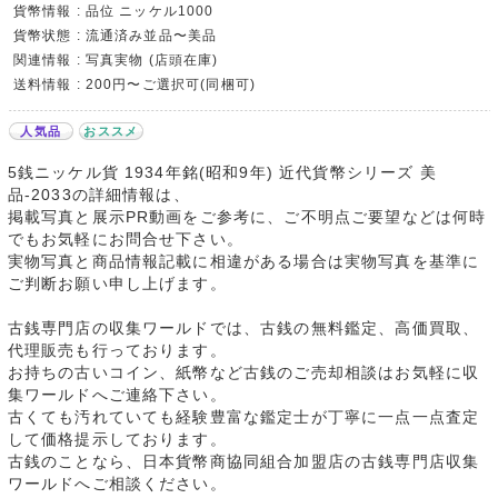
貨幣情報 : 品位 ニッケル1000
貨幣状態 : 流通済み並品〜美品
関連情報 : 写真実物 (店頭在庫)
送料情報 : 200円〜ご選択可(同梱可)
人気品
おススメ
5銭ニッケル貨 1934年銘(昭和9年) 近代貨幣シリーズ 美
品-2033の詳細情報は、
掲載写真と展示PR動画をご参考に、ご不明点ご要望などは何時
でもお気軽にお問合せ下さい。
実物写真と商品情報記載に相違がある場合は実物写真を基準に
ご判断お願い申し上げます。
古銭専門店の収集ワールドでは、古銭の無料鑑定、高価買取、
代理販売も行っております。
お持ちの古いコイン、紙幣など古銭のご売却相談はお気軽に収
集ワールドへご連絡下さい。
古くても汚れていても経験豊富な鑑定士が丁寧に一点一点査定
して価格提示しております。
古銭のことなら、日本貨幣商協同組合加盟店の古銭専門店収集
ワールドへご相談ください。