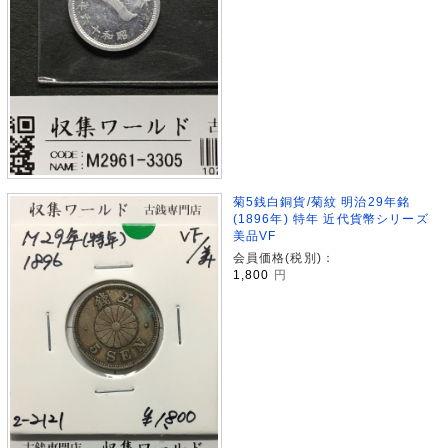
菊5銭白銅貨/菊紋 明治29年銘
(1896年) 特年 近代貨幣シリーズ
美品VF
会員価格(税別)：
1,800
円