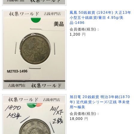
鳳凰 50銭銀貨 (1924年) 大正13年
小型五十銭銀貨/量目 4.95g/美
品-1496
会員価格(税別)：
1,200
円
旭日竜 20銭銀貨 明治3年銘(1870
年) 近代銀貨シリーズ/正銭 準未使
用〜極美
会員価格(税別)：
18,000
円