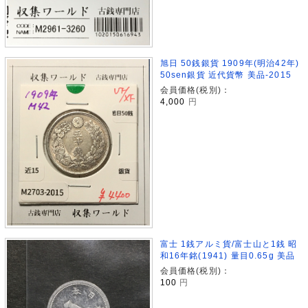
旭日 50銭銀貨 1909年(明治42年)
50sen銀貨 近代貨幣 美品-2015
会員価格(税別)：
4,000
円
富士 1銭アルミ貨/富士山と1銭 昭
和16年銘(1941) 量目0.65g 美品
会員価格(税別)：
100
円