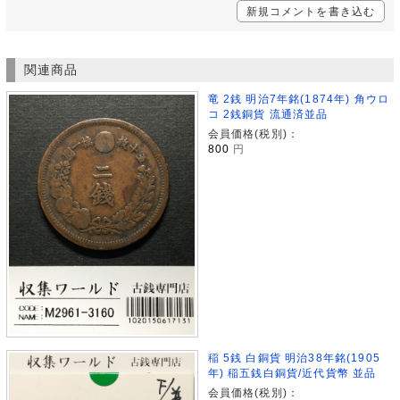
新規コメントを書き込む
関連商品
竜 2銭 明治7年銘(1874年) 角ウロ
コ 2銭銅貨 流通済並品
会員価格(税別)：
800
円
稲 5銭 白銅貨 明治38年銘(1905
年) 稲五銭白銅貨/近代貨幣 並品
会員価格(税別)：