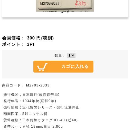
会員価格：
300
円(税別)
ポイント：
3
Pt
数量：
商品コード：
M2703-2033
発行機関 : 日本銀行(政府造幣局)
発行年号 : 1934年銘(昭和9年)
発行情報 : 近代貨幣シリーズ・発行流通停止
額面図案 : 5銭ニッケル貨
貨幣種類 : 日本貨幣カタログ 01-40 (近40)
貨幣尺寸 : 直径 19mm/量目 2.80g