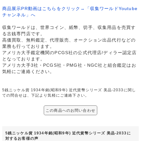
商品展示PR動画はこちらをクリック→「収集ワールドYoutube
チャンネル」へ
収集ワールドは、世界コイン、紙幣、切手、収集用品を売買す
る古銭専門店です。
高価買取、無料鑑定、代理販売、オークション出品代行などの
業務も行っております。
アメリカ大手鑑定機関のPCGS社の公式代理店/ディラー認定店
となっております。
アメリカ大手3社・PCGS社・PMG社・NGC社と組合鑑定はお
気軽にご連絡ください。
5銭ニッケル貨 1934年銘(昭和9年) 近代貨幣シリーズ 美品-2033に関し
ての問合せは、下記より気軽にご連絡下さい。
この商品へのお問い合わせ
5銭ニッケル貨 1934年銘(昭和9年) 近代貨幣シリーズ 美品-2033に
対するお客様の声