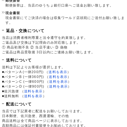
郵便振替
郵便振替は、当店のゆうちょ銀行口座へご送金お願い致します。
現金書留
現金書留にてご決済の場合は収集ワールド店頭宛にご送付お願い致しま
す。
返品・交換について
当店は消費者権利尊重と法令遵守を約束致します。
ご返品及び交換は下記理由のみ対応致します。
① 商品初期不良 ② 当店手違い ③ 偽物
ご返品は商品受取後 3日以内にご連絡お願い致します。
送料について
送料は下記よりお客様が選択します。
■パターンA (一律200円)
（
送料を表示
）
■パターンB (一律360円)
（
送料を表示
）
■パターンC (一律600円)
（
送料を表示
）
■パターンD (一律900円)
（
送料を表示
）
■佐川急便
（
送料を表示
）
■送料無料
（
送料を表示
）
配送について
当店では下記業者に配送をお願いしております。
日本郵便、佐川急便、西濃運輸、その他
商品送料は全て商品ページに表示しております。
高額商品には保証付書留便をお勧めしております。