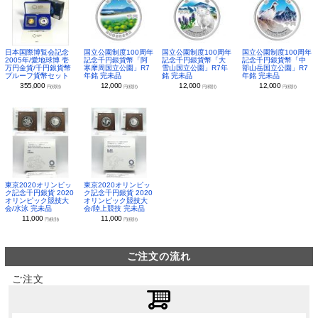
日本国際博覧会記念
国立公園制度100周年
国立公園制度100周年
国立公園制度100周年
2005年/愛地球博 壱
記念千円銀貨幣「阿
記念千円銀貨幣「大
記念千円銀貨幣「中
万円金貨/千円銀貨幣
寒摩周国立公園」R7
雪山国立公園」R7年
部山岳国立公園」R7
プルーフ貨幣セット
年銘 完未品
銘 完未品
年銘 完未品
355,000
12,000
12,000
12,000
円(税別)
円(税別)
円(税別)
円(税別)
東京2020オリンピッ
東京2020オリンピッ
ク記念千円銀貨 2020
ク記念千円銀貨 2020
オリンピック競技大
オリンピック競技大
会/水泳 完未品
会/陸上競技 完未品
11,000
11,000
円(税別)
円(税別)
ご注文の流れ
ご注文