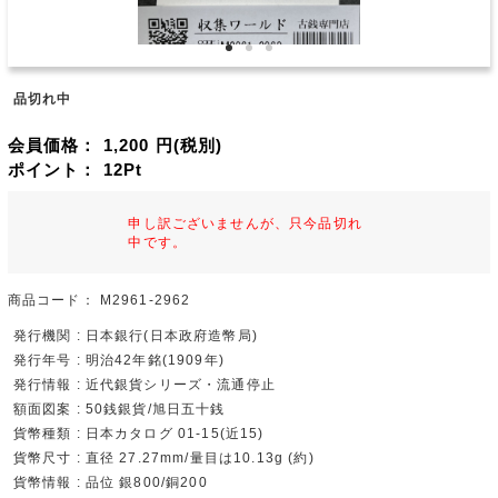
品切れ中
会員価格：
1,200
円(税別)
ポイント：
12
Pt
申し訳ございませんが、只今品切れ
中です。
商品コード：
M2961-2962
発行機関 : 日本銀行(日本政府造幣局)
発行年号 : 明治42年銘(1909年)
発行情報 : 近代銀貨シリーズ・流通停止
額面図案 : 50銭銀貨/旭日五十銭
貨幣種類 : 日本カタログ 01-15(近15)
貨幣尺寸 : 直径 27.27mm/量目は10.13g (約)
貨幣情報 : 品位 銀800/銅200