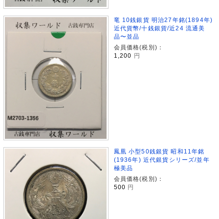
竜 10銭銀貨 明治27年銘(1894年)
近代貨幣/十銭銀貨/近24 流通美
品〜並品
会員価格(税別)：
1,200
円
鳳凰 小型50銭銀貨 昭和11年銘
(1936年) 近代銀貨シリーズ/並年
極美品
会員価格(税別)：
500
円