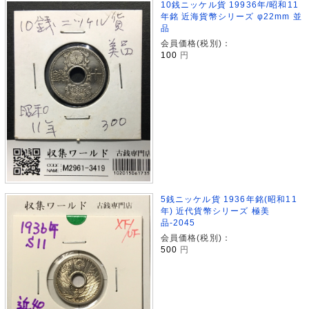
10銭ニッケル貨 19936年/昭和11
年銘 近海貨幣シリーズ φ22mm 並
品
会員価格(税別)：
100
円
5銭ニッケル貨 1936年銘(昭和11
年) 近代貨幣シリーズ 極美
品-2045
会員価格(税別)：
500
円