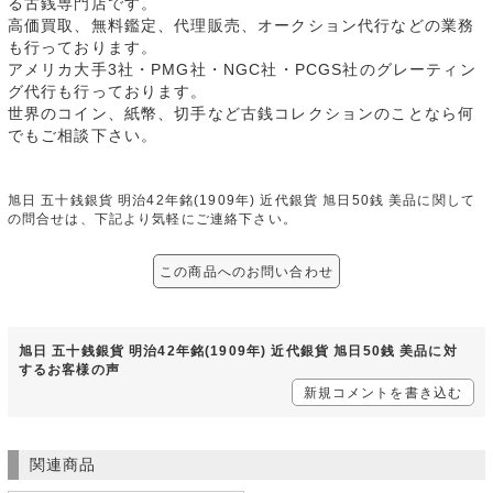
る古銭専門店です。
高価買取、無料鑑定、代理販売、オークション代行などの業務
も行っております。
アメリカ大手3社・PMG社・NGC社・PCGS社のグレーティン
グ代行も行っております。
世界のコイン、紙幣、切手など古銭コレクションのことなら何
でもご相談下さい。
旭日 五十銭銀貨 明治42年銘(1909年) 近代銀貨 旭日50銭 美品に関して
の問合せは、下記より気軽にご連絡下さい。
この商品へのお問い合わせ
旭日 五十銭銀貨 明治42年銘(1909年) 近代銀貨 旭日50銭 美品に対
するお客様の声
新規コメントを書き込む
関連商品