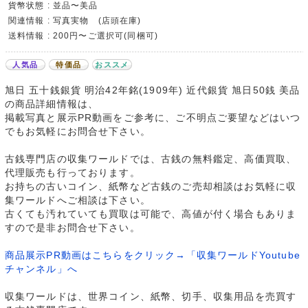
貨幣状態 : 並品〜美品
関連情報 : 写真実物 (店頭在庫)
送料情報 : 200円〜ご選択可(同梱可)
人気品
特価品
おススメ
旭日 五十銭銀貨 明治42年銘(1909年) 近代銀貨 旭日50銭 美品
の商品詳細情報は、
掲載写真と展示PR動画をご参考に、ご不明点ご要望などはいつ
でもお気軽にお問合せ下さい。
古銭専門店の収集ワールドでは、古銭の無料鑑定、高価買取、
代理販売も行っております。
お持ちの古いコイン、紙幣など古銭のご売却相談はお気軽に収
集ワールドへご相談は下さい。
古くても汚れていても買取は可能で、高値が付く場合もありま
すので是非お問合せ下さい。
商品展示PR動画はこちらをクリック→「収集ワールドYoutube
チャンネル」へ
収集ワールドは、世界コイン、紙幣、切手、収集用品を売買す