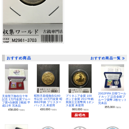
おすすめ商品
おすすめ商品一覧
2002FIFA 日韓ワール
昭和天皇様御在位60
ブリタニア金貨 100
天皇陛下御在位十年
ドカップ 記念金銀プ
年記念 10万円金貨 昭
ポンド金貨 2017年銘
記念 1万円金貨プルー
ルーフ貨幣 2枚セット
和62年銘 ブリスター
英国王立造幣局 1オン
フ貨+白銅貨 2枚組 平
完未品
パック入 未使用
ス金貨 未使用
成11年 完未品
355,000
円(税別)
430,000
660,000
458,000
円(税別)
円(税別)
円(税別)