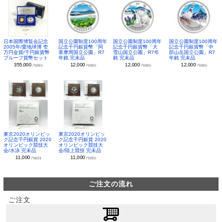
日本国際博覧会記念
国立公園制度100周年
国立公園制度100周年
国立公園制度100周年
2005年/愛地球博 壱
記念千円銀貨幣「阿
記念千円銀貨幣「大
記念千円銀貨幣「中
万円金貨/千円銀貨幣
寒摩周国立公園」R7
雪山国立公園」R7年
部山岳国立公園」R7
プルーフ貨幣セット
年銘 完未品
銘 完未品
年銘 完未品
355,000
12,000
12,000
12,000
円(税別)
円(税別)
円(税別)
円(税別)
東京2020オリンピッ
東京2020オリンピッ
ク記念千円銀貨 2020
ク記念千円銀貨 2020
オリンピック競技大
オリンピック競技大
会/水泳 完未品
会/陸上競技 完未品
11,000
11,000
円(税別)
円(税別)
ご注文の流れ
ご注文