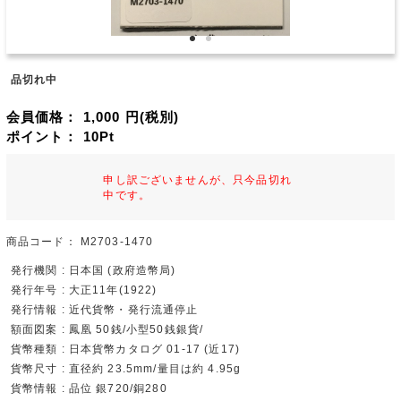
品切れ中
会員価格：
1,000
円(税別)
ポイント：
10
Pt
申し訳ございませんが、只今品切れ
中です。
商品コード：
M2703-1470
発行機関 : 日本国 (政府造幣局)
発行年号 : 大正11年(1922)
発行情報 : 近代貨幣・発行流通停止
額面図案 : 鳳凰 50銭/小型50銭銀貨/
貨幣種類 : 日本貨幣カタログ 01-17 (近17)
貨幣尺寸 : 直径約 23.5mm/量目は約 4.95g
貨幣情報 : 品位 銀720/銅280