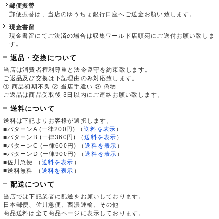
郵便振替
郵便振替は、当店のゆうちょ銀行口座へご送金お願い致します。
現金書留
現金書留にてご決済の場合は収集ワールド店頭宛にご送付お願い致しま
す。
返品・交換について
当店は消費者権利尊重と法令遵守を約束致します。
ご返品及び交換は下記理由のみ対応致します。
① 商品初期不良 ② 当店手違い ③ 偽物
ご返品は商品受取後 3日以内にご連絡お願い致します。
送料について
送料は下記よりお客様が選択します。
■パターンA (一律200円)
（
送料を表示
）
■パターンB (一律360円)
（
送料を表示
）
■パターンC (一律600円)
（
送料を表示
）
■パターンD (一律900円)
（
送料を表示
）
■佐川急便
（
送料を表示
）
■送料無料
（
送料を表示
）
配送について
当店では下記業者に配送をお願いしております。
日本郵便、佐川急便、西濃運輸、その他
商品送料は全て商品ページに表示しております。