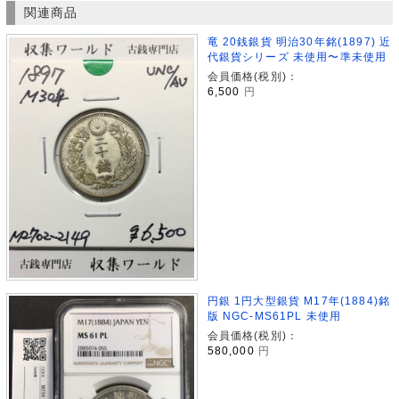
関連商品
竜 20銭銀貨 明治30年銘(1897) 近
代銀貨シリーズ 未使用〜準未使用
会員価格(税別)：
6,500
円
円銀 1円大型銀貨 M17年(1884)銘
版 NGC-MS61PL 未使用
会員価格(税別)：
580,000
円