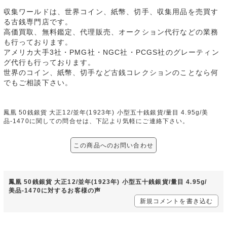
収集ワールドは、世界コイン、紙幣、切手、収集用品を売買す
る古銭専門店です。
高価買取、無料鑑定、代理販売、オークション代行などの業務
も行っております。
アメリカ大手3社・PMG社・NGC社・PCGS社のグレーティン
グ代行も行っております。
世界のコイン、紙幣、切手など古銭コレクションのことなら何
でもご相談下さい。
鳳凰 50銭銀貨 大正12/並年(1923年) 小型五十銭銀貨/量目 4.95g/美
品-1470に関しての問合せは、下記より気軽にご連絡下さい。
この商品へのお問い合わせ
鳳凰 50銭銀貨 大正12/並年(1923年) 小型五十銭銀貨/量目 4.95g/
美品-1470に対するお客様の声
新規コメントを書き込む