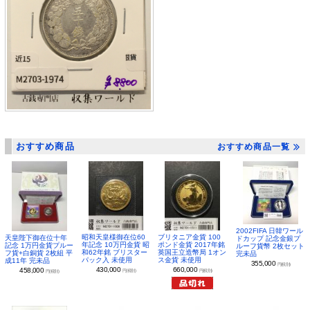
おすすめ商品
おすすめ商品一覧
2002FIFA 日韓ワール
昭和天皇様御在位60
ブリタニア金貨 100
天皇陛下御在位十年
ドカップ 記念金銀プ
年記念 10万円金貨 昭
ポンド金貨 2017年銘
記念 1万円金貨プルー
ルーフ貨幣 2枚セット
和62年銘 ブリスター
英国王立造幣局 1オン
フ貨+白銅貨 2枚組 平
完未品
パック入 未使用
ス金貨 未使用
成11年 完未品
355,000
円(税別)
430,000
660,000
458,000
円(税別)
円(税別)
円(税別)