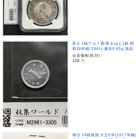
富士 1銭アルミ貨/富士山と1銭 昭
和16年銘(1941) 量目0.65g 美品
会員価格(税別)：
100
円
旭日 10銭銀貨 大正6年(1917年銘)