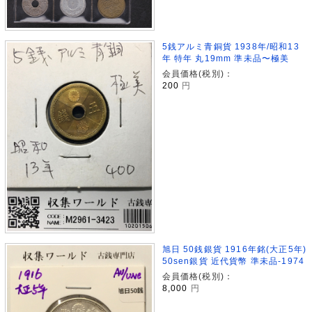
5銭アルミ青銅貨 1938年/昭和13
年 特年 丸19mm 準未品〜極美
会員価格(税別)：
200
円
旭日 50銭銀貨 1916年銘(大正5年)
50sen銀貨 近代貨幣 準未品-1974
会員価格(税別)：
8,000
円