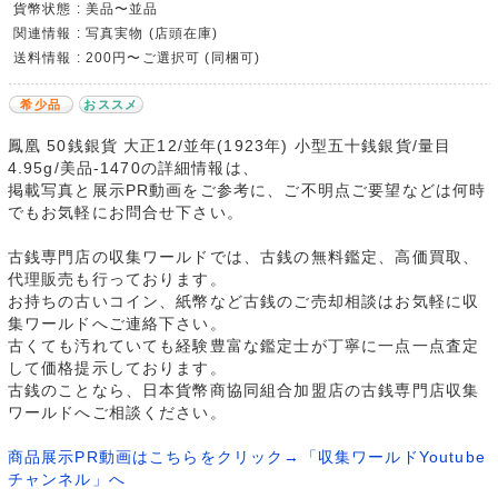
貨幣状態 : 美品〜並品
関連情報 : 写真実物 (店頭在庫)
送料情報 : 200円〜ご選択可 (同梱可)
希少品
おススメ
鳳凰 50銭銀貨 大正12/並年(1923年) 小型五十銭銀貨/量目
4.95g/美品-1470の詳細情報は、
掲載写真と展示PR動画をご参考に、ご不明点ご要望などは何時
でもお気軽にお問合せ下さい。
古銭専門店の収集ワールドでは、古銭の無料鑑定、高価買取、
代理販売も行っております。
お持ちの古いコイン、紙幣など古銭のご売却相談はお気軽に収
集ワールドへご連絡下さい。
古くても汚れていても経験豊富な鑑定士が丁寧に一点一点査定
して価格提示しております。
古銭のことなら、日本貨幣商協同組合加盟店の古銭専門店収集
ワールドへご相談ください。
商品展示PR動画はこちらをクリック→「収集ワールドYoutube
チャンネル」へ