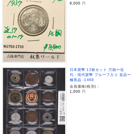
8,000
円
日本貨幣 12枚セット 穴銭〜近
代・現代貨幣 プルーフ入り 並品〜
極美品 -1468
会員価格(税別)：
1,000
円